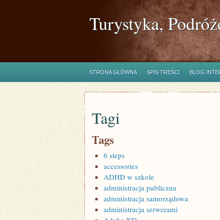
Turystyka, Podróż
STRONA GŁÓWNA
SPIS TREŚCI
BLOG INT
Tagi
Tags
6 steps
accessories
ADHD w szkole
administracja publiczna
administracja samorządowa
administracja serwerami