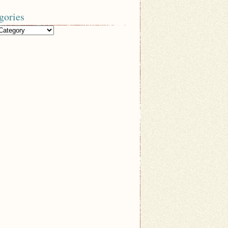
gories