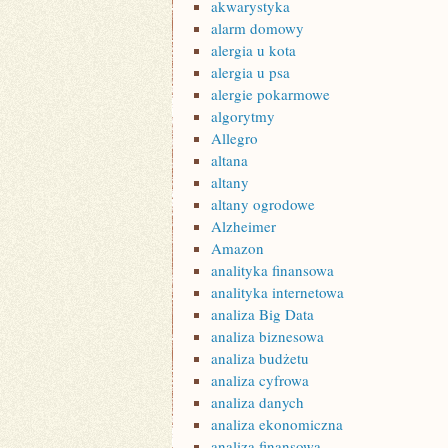
akwarystyka
alarm domowy
alergia u kota
alergia u psa
alergie pokarmowe
algorytmy
Allegro
altana
altany
altany ogrodowe
Alzheimer
Amazon
analityka finansowa
analityka internetowa
analiza Big Data
analiza biznesowa
analiza budżetu
analiza cyfrowa
analiza danych
analiza ekonomiczna
analiza finansowa