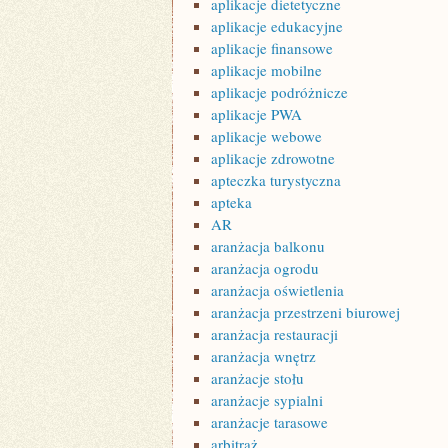
aplikacje dietetyczne
aplikacje edukacyjne
aplikacje finansowe
aplikacje mobilne
aplikacje podróżnicze
aplikacje PWA
aplikacje webowe
aplikacje zdrowotne
apteczka turystyczna
apteka
AR
aranżacja balkonu
aranżacja ogrodu
aranżacja oświetlenia
aranżacja przestrzeni biurowej
aranżacja restauracji
aranżacja wnętrz
aranżacje stołu
aranżacje sypialni
aranżacje tarasowe
arbitraż