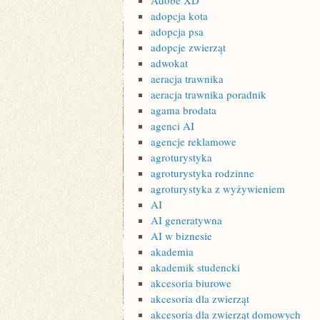
Adobe XD
adopcja kota
adopcja psa
adopcje zwierząt
adwokat
aeracja trawnika
aeracja trawnika poradnik
agama brodata
agenci AI
agencje reklamowe
agroturystyka
agroturystyka rodzinne
agroturystyka z wyżywieniem
AI
AI generatywna
AI w biznesie
akademia
akademik studencki
akcesoria biurowe
akcesoria dla zwierząt
akcesoria dla zwierząt domowych