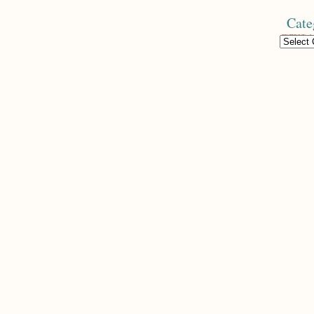
Cate
Categories