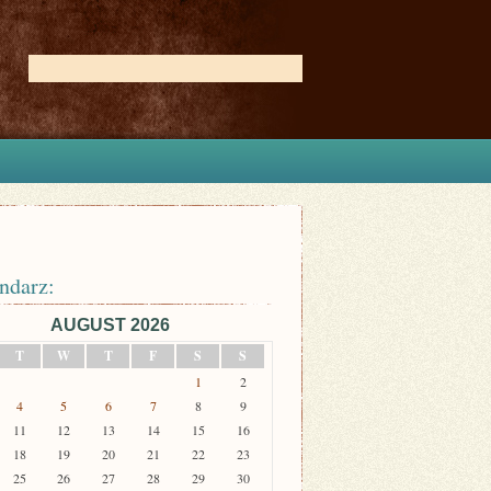
ndarz:
AUGUST 2026
T
W
T
F
S
S
1
2
4
5
6
7
8
9
11
12
13
14
15
16
18
19
20
21
22
23
25
26
27
28
29
30