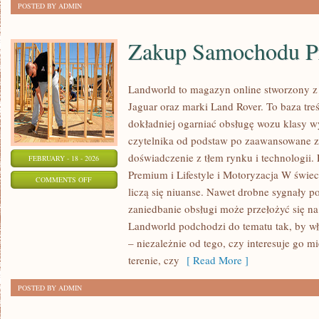
POSTED BY ADMIN
Zakup Samochodu 
Landworld to magazyn online stworzony z
Jaguar oraz marki Land Rover. To baza treś
dokładniej ogarniać obsługę wozu klasy w
czytelnika od podstaw po zaawansowane z
doświadczenie z tłem rynku i technologi
FEBRUARY - 18 - 2026
Premium i Lifestyle i Motoryzacja W świec
ON
COMMENTS OFF
liczą się niuanse. Nawet drobne sygnały p
ZAKUP
zaniedbanie obsługi może przełożyć się n
SAMOCHODU
Landworld podchodzi do tematu tak, by wł
PREMIUM
– niezależnie od tego, czy interesuje go mi
terenie, czy
[ Read More ]
POSTED BY ADMIN