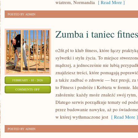
I
wiatrem, Normandia
[ Read More ]
ZAAWANSOWANY
POSTED BY ADMIN
Zumba i taniec fitne
o2fit.pl to klub fitness, które łączy prak
sylwetki i stylu życia. To miejsce stworzo
mądrzej, a jednocześnie nie lubią przypad
znajdziesz treści, które pomagają poprawi
a także zadbać o zdrowie — bez presji, za
FEBRUARY - 10 - 2026
to Fitness i podróże i Kobieta w formie. Id
ON
COMMENTS OFF
założeniu: każdy może znaleźć swój rytm, 
ZUMBA
Dlatego serwis porządkuje tematy od pods
I
przez budowanie nawyku, aż po świadome 
TANIEC
w której wytłumaczone jest
[ Read More ]
FITNESS
POSTED BY ADMIN