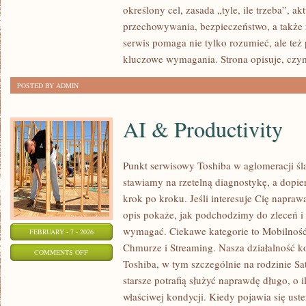
określony cel, zasada „tyle, ile trzeba”, a
I
przechowywania, bezpieczeństwo, a także 
PRZEPISY
serwis pomaga nie tylko rozumieć, ale też
kluczowe wymagania. Strona opisuje, czy
POSTED BY ADMIN
AI & Productivity
Punkt serwisowy Toshiba w aglomeracji ślą
stawiamy na rzetelną diagnostykę, a dopi
krok po kroku. Jeśli interesuje Cię napraw
opis pokaże, jak podchodzimy do zleceń i 
wymagać. Ciekawe kategorie to Mobilność
FEBRUARY - 7 - 2026
Chmurze i Streaming. Nasza działalność ko
ON
COMMENTS OFF
Toshiba, w tym szczególnie na rodzinie Sat
AI
starsze potrafią służyć naprawdę długo, o 
&
właściwej kondycji. Kiedy pojawia się uster
PRODUCTIVITY