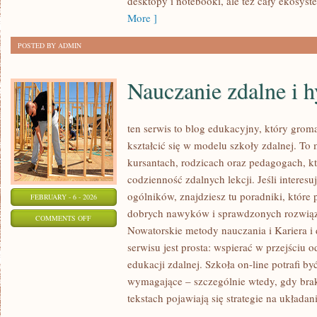
desktopy i notebooki, ale też cały ekosyst
More ]
POSTED BY ADMIN
Nauczanie zdalne i 
ten serwis to blog edukacyjny, który groma
kształcić się w modelu szkoły zdalnej. To
kursantach, rodzicach oraz pedagogach, 
codzienność zdalnych lekcji. Jeśli interesu
ogólników, znajdziesz tu poradniki, które
FEBRUARY - 6 - 2026
dobrych nawyków i sprawdzonych rozwiąza
ON
COMMENTS OFF
Nowatorskie metody nauczania i Kariera i
NAUCZANIE
serwisu jest prosta: wspierać w przejściu
ZDALNE
edukacji zdalnej. Szkoła on-line potrafi b
I
wymagające – szczególnie wtedy, gdy brak
HYBRYDOWE
tekstach pojawiają się strategie na układan