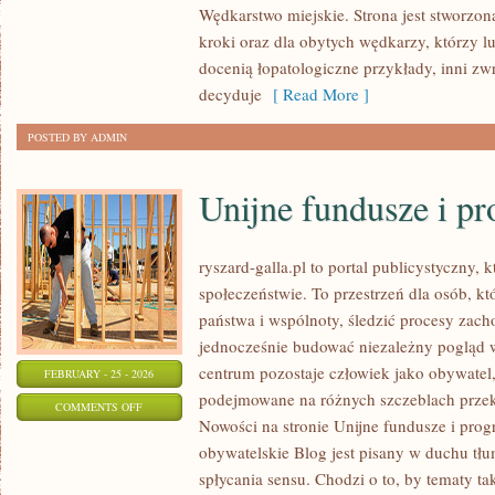
Wędkarstwo miejskie. Strona jest stworzon
I
kroki oraz dla obytych wędkarzy, którzy l
JEZIORA
docenią łopatologiczne przykłady, inni zw
POLSKI
decyduje
[ Read More ]
POSTED BY ADMIN
Unijne fundusze i p
ryszard-galla.pl to portal publicystyczny, 
społeczeństwie. To przestrzeń dla osób, 
państwa i wspólnoty, śledzić procesy zac
jednocześnie budować niezależny pogląd w
centrum pozostaje człowiek jako obywatel, 
FEBRUARY - 25 - 2026
podejmowane na różnych szczeblach przekł
ON
COMMENTS OFF
Nowości na stronie Unijne fundusze i pro
UNIJNE
obywatelskie Blog jest pisany w duchu tłu
FUNDUSZE
spłycania sensu. Chodzi o to, by tematy ta
I