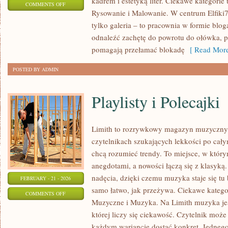
kadrem i estetyką liter. Ciekawe kategorie
ON
COMMENTS OFF
Rysowanie i Malowanie. W centrum Elfiki77
EDUKACJA
tylko galeria – to pracownia w formie bl
ARTYSTYCZNA
odnaleźć zachętę do powrotu do ołówka, pi
pomagają przełamać blokadę
[ Read More
POSTED BY ADMIN
Playlisty i Polecajki
Limith to rozrywkowy magazyn muzyczny, 
czytelnikach szukających lekkości po całym
chcą rozumieć trendy. To miejsce, w który
anegdotami, a nowości łączą się z klasyką
nadęcia, dzięki czemu muzyka staje się tu b
FEBRUARY - 21 - 2026
samo łatwo, jak przeżywa. Ciekawe kategor
ON
COMMENTS OFF
Muzyczne i Muzyka. Na Limith muzyka jes
PLAYLISTY
której liczy się ciekawość. Czytelnik może t
I
każdym wariancie dostać konkret. Jednego