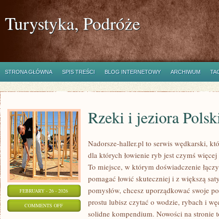
Turystyka, Podróże
STRONA GŁÓWNA
SPIS TREŚCI
BLOG INTERNETOWY
ARCHIWUM
TA
Rzeki i jeziora Polsk
Nadorsze-haller.pl to serwis wędkarski, kt
dla których łowienie ryb jest czymś więc
To miejsce, w którym doświadczenie łączy 
pomagać łowić skuteczniej i z większą saty
pomysłów, chcesz uporządkować swoje pod
FEBRUARY - 26 - 2026
prostu lubisz czytać o wodzie, rybach i wę
ON
COMMENTS OFF
solidne kompendium. Nowości na stronie t
RZEKI