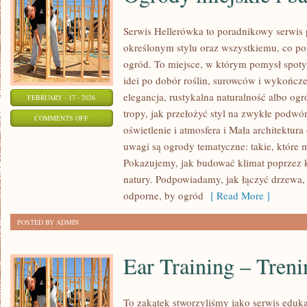
Serwis Hellerówka to poradnikowy serwi
określonym stylu oraz wszystkiemu, co p
ogród. To miejsce, w którym pomysł spotyk
idei po dobór roślin, surowców i wykończeń
elegancja, rustykalna naturalność albo ogr
FEBRUARY - 17 - 2026
tropy, jak przełożyć styl na zwykłe podwó
ON
COMMENTS OFF
oświetlenie i atmosfera i Mała architektu
OGRODY
uwagi są ogrody tematyczne: takie, które 
MIEJSKIE
Pokazujemy, jak budować klimat poprzez ko
I
natury. Podpowiadamy, jak łączyć drzewa,
BALKONY
odporne, by ogród
[ Read More ]
POSTED BY ADMIN
Ear Training – Tren
To zakątek stworzyliśmy jako serwis eduk