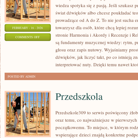
wiedza spotyka się z pasją. Jeśli szukasz
świat dźwięków albo chcesz poukładać teor
prowadzące od A do Z. To nie jest sucha e
towarzysz dla osób, które chcą lepiej ro
FEBRUARY - 16 - 2026
stronie Harmonia i Akordy i Recenzje i 
ON
COMMENTS OFF
są fundamenty muzycznej wiedzy: rytm, p
EAR
głosu oraz zapis nutowy. Wyjaśniamy pros
TRAINING
dźwięków, jak liczyć takt, po co istnieją 
–
interpretować nuty. Dzięki temu nawet ktoś
TRENING
SŁUCHU
POSTED BY ADMIN
Przedszkola
Przedszkole309 to serwis poświęcony żłob
oraz temu, co najważniejsze w pierwszych
początkowemu. To miejsce, w którym rodz
wspierające dzieci znajdą konkretne podpo