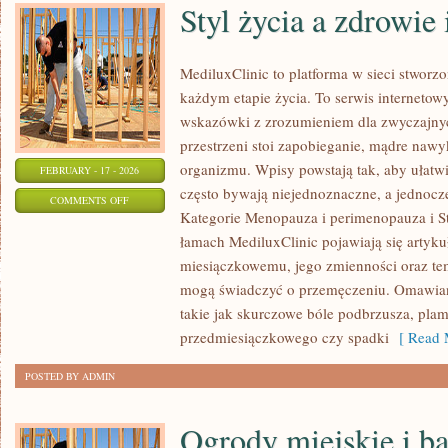
Styl życia a zdrowie
MediluxClinic to platforma w sieci stworz
każdym etapie życia. To serwis internetow
wskazówki z zrozumieniem dla zwyczajny
przestrzeni stoi zapobieganie, mądre naw
organizmu. Wpisy powstają tak, aby ułatwia
FEBRUARY - 17 - 2026
często bywają niejednoznaczne, a jednocz
ON
COMMENTS OFF
Kategorie Menopauza i perimenopauza i St
STYL
łamach MediluxClinic pojawiają się artyk
ŻYCIA
miesiączkowemu, jego zmienności oraz tem
A
mogą świadczyć o przemęczeniu. Omawiane
ZDROWIE
takie jak skurczowe bóle podbrzusza, plam
INTYMNE
przedmiesiączkowego czy spadki
[ Read 
POSTED BY ADMIN
Ogrody miejskie i b