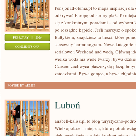
PensjonatPolonia.pl to mapa inspiracji dla
odkrywać Europę od strony plaż. To miej
się z konkretnymi poradami – od wyboru k
po rozsądne kąpiele. Jeśli marzysz o spo
Bałtykiem, znajdziesz tu treści, które po
FEBRUARY - 8 - 2026
sensowny harmonogram. Nowe kategorie na 
ON
COMMENTS OFF
serialowe i Weekend nad wodą. Główną ide
TROPIKI
wielka woda ma wiele twarzy: bywa dzikie, 
MARZEŃ
Czasem zachwyca piaszczystą plażą, inny
zatoczkami. Bywa gorące, a bywa chłodnie
POSTED BY ADMIN
Luboń
anabell-kalisz.pl to blog turystyczno-pod
Wielkopolsce – miejscu, które potrafi wciąg
ciekawych świata, gdzie konkret miesza si