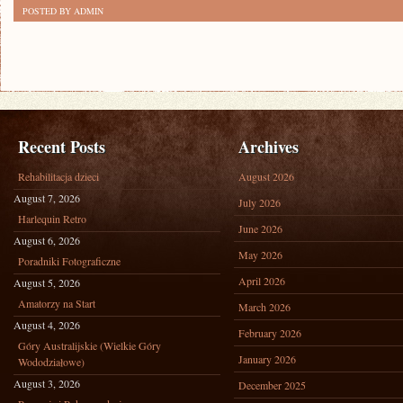
POSTED BY ADMIN
Recent Posts
Archives
Rehabilitacja dzieci
August 2026
August 7, 2026
July 2026
Harlequin Retro
June 2026
August 6, 2026
May 2026
Poradniki Fotograficzne
April 2026
August 5, 2026
Amatorzy na Start
March 2026
August 4, 2026
February 2026
Góry Australijskie (Wielkie Góry
January 2026
Wododziałowe)
August 3, 2026
December 2025