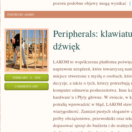
pozoru podobne objawy mogą wynikać
[ 
POSTED BY ADMIN
Peripherals: klawiat
dźwięk
LAKOM to współczesna platforma poświ
naprawom urządzeń, które towarzyszą na
miejsce stworzone z myślą o osobach, któ
FEBRUARY - 6 - 2026
decyzje, a także o tych, którzy potrzebują
ON
COMMENTS OFF
komputer odmawia posłuszeństwa. Inne kate
PERIPHERALS:
hardware’u i Płyty główne. W świecie, w 
KLAWIATURY,
potrafią wprowadzić w błąd, LAKOM stawi
MYSZY,
wiarygodność. Zamiast pustych sloganów d
DŹWIĘK
próby obciążeniowe, przewodniki oraz re
dopasować sprzęt do budżetu i do realny