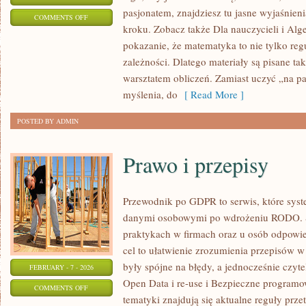
pasjonatem, znajdziesz tu jasne wyjaśnien
ON
COMMENTS OFF
kroku. Zobacz także Dla nauczycieli i Alge
RACHUNEK
pokazanie, że matematyka to nie tylko reg
PRAWDOPODOBIEŃSTWA
zależności. Dlatego materiały są pisane ta
warsztatem obliczeń. Zamiast uczyć „na p
myślenia, do
[ Read More ]
POSTED BY ADMIN
Prawo i przepisy
Przewodnik po GDPR to serwis, które sys
danymi osobowymi po wdrożeniu RODO. St
praktykach w firmach oraz u osób odpowie
cel to ułatwienie zrozumienia przepisów w
były spójne na błędy, a jednocześnie czyt
FEBRUARY - 7 - 2026
Open Data i re-use i Bezpieczne program
ON
COMMENTS OFF
tematyki znajdują się aktualne reguły prze
PRAWO