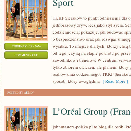
Sport
TKKF Sieraków to punkt odniesienia dla osó
jednorazowy zryw, lecz jako styl życia. Se
codziennością: pokazuje, jak budować spr
o bezpieczeństwo oraz jak rozwijać umiej
wysiłku. To miejsce dla tych, którzy chcą 
FEBRUARY - 24 - 2026
od tego, czy są na etapie powrotu po przer
ON
COMMENTS OFF
zawodników i trenerów. W centrum serwisu s
SPORT
tylko zbiorem ćwiczeń, ale planem, który
realiów dnia codziennego. TKKF Sierakó
sposób, który uwzględnia
[ Read More ]
POSTED BY ADMIN
L’Oréal Group (Fran
johnmasters-polska.pl to blog dla osób, kt