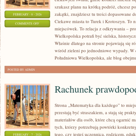
szukasz planu na krótką podróż, chcesz p
zakątki, znajdziesz tu treści dopasowane 
FEBRUARY - 8 - 2026
Ciekawe miasta to Turek i Krotoszyn. To ni
ON
COMMENTS OFF
miejscówek. To relacja z odkrywania – pr
LUBOŃ
Wielkopolska potrafi być sielska, historyc
Właśnie dlatego na stronie pojawiają się
wśród zieleni po jednodniowe wypady. W c
Południowa Wielkopolska, ale blog obejmu
POSTED BY ADMIN
Rachunek prawdopo
Strona „Matematyka dla każdego” to miejs
przestają być straszakiem, a stają się prak
materiałów dla osób, które chcą ogarnić m
tych, którzy potrzebują powtórki konkretn
tego, czy jesteś uczennicą, rodzicem, edu
FEBRUARY - 7 - 2026