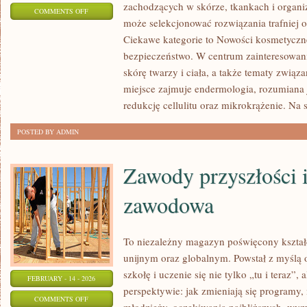
zachodzących w skórze, tkankach i organi
ON
COMMENTS OFF
może selekcjonować rozwiązania trafniej o
NOWOŚCI
Ciekawe kategorie to Nowości kosmetyczne
KOSMETYCZNE
bezpieczeństwo. W centrum zainteresowania
skórę twarzy i ciała, a także tematy związ
miejsce zajmuje endermologia, rozumiana 
redukcję cellulitu oraz mikrokrążenie. Na s
POSTED BY ADMIN
Zawody przyszłości 
zawodowa
To niezależny magazyn poświęcony kształ
unijnym oraz globalnym. Powstał z myślą 
szkołę i uczenie się nie tylko „tu i teraz”,
FEBRUARY - 14 - 2026
perspektywie: jak zmieniają się programy, 
ON
COMMENTS OFF