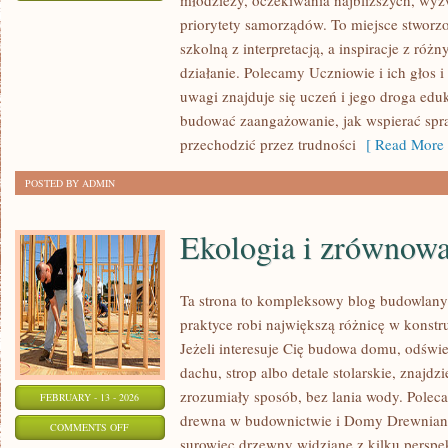
młodzieży, oczekiwania najbliższych, wy
ZAWODY
priorytety samorządów. To miejsce stworzo
PRZYSZŁOŚCI
szkolną z interpretacją, a inspiracje z róż
I
działanie. Polecamy Uczniowie i ich głos 
EDUKACJA
uwagi znajduje się uczeń i jego droga edu
ZAWODOWA
budować zaangażowanie, jak wspierać spra
przechodzić przez trudności
[ Read More 
POSTED BY ADMIN
Ekologia i zrównow
Ta strona to kompleksowy blog budowlan
praktyce robi największą różnicę w konst
Jeżeli interesuje Cię budowa domu, odświe
dachu, strop albo detale stolarskie, znajdz
zrozumiały sposób, bez lania wody. Polecam
FEBRUARY - 13 - 2026
drewna w budownictwie i Domy Drewniane
ON
COMMENTS OFF
surowiec drzewny widziane z kilku perspek