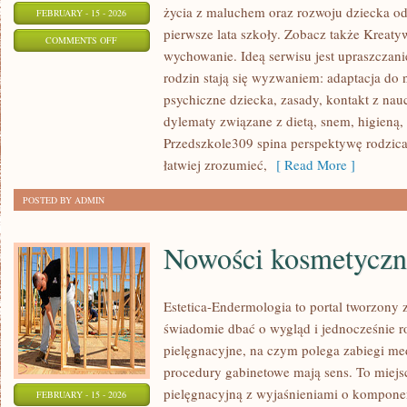
życia z maluchem oraz rozwoju dziecka o
FEBRUARY - 15 - 2026
pierwsze lata szkoły. Zobacz także Kreatyw
ON
COMMENTS OFF
wychowanie. Ideą serwisu jest upraszczani
PRZEDSZKOLA
rodzin stają się wyzwaniem: adaptacja do 
psychiczne dziecka, zasady, kontakt z nau
dylematy związane z dietą, snem, higieną,
Przedszkole309 spina perspektywę rodzica
łatwiej zrozumieć,
[ Read More ]
POSTED BY ADMIN
Nowości kosmetyczn
Estetica-Endermologia to portal tworzony 
świadomie dbać o wygląd i jednocześnie ro
pielęgnacyjne, na czym polega zabiegi me
procedury gabinetowe mają sens. To miejs
pielęgnacyjną z wyjaśnieniami o komponen
FEBRUARY - 15 - 2026