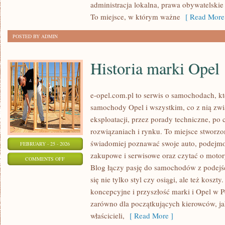
administracja lokalna, prawa obywatelskie 
PROGRAMY
To miejsce, w którym ważne
[ Read More
POSTED BY ADMIN
Historia marki Opel
e-opel.com.pl to serwis o samochodach, kt
samochody Opel i wszystkim, co z nią zwi
eksploatacji, przez porady techniczne, po
rozwiązaniach i rynku. To miejsce stworzo
świadomiej poznawać swoje auto, podejmow
FEBRUARY - 25 - 2026
zakupowe i serwisowe oraz czytać o motor
ON
COMMENTS OFF
Blog łączy pasję do samochodów z podejśc
HISTORIA
się nie tylko styl czy osiągi, ale też kosz
MARKI
koncepcyjne i przyszłość marki i Opel w Po
OPEL
zarówno dla początkujących kierowców, jak
właścicieli,
[ Read More ]