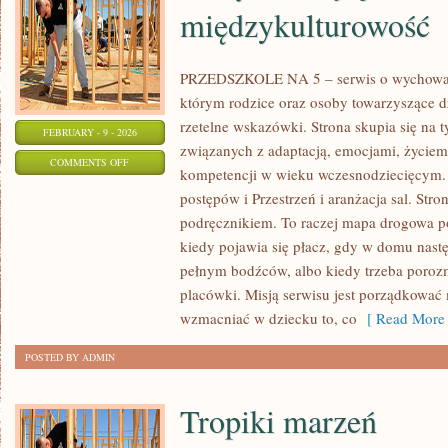
międzykulturowość
PRZEDSZKOLE NA 5 – serwis o wychowani
którym rodzice oraz osoby towarzyszące d
rzetelne wskazówki. Strona skupia się na
FEBRUARY - 9 - 2026
związanych z adaptacją, emocjami, życie
ON
COMMENTS OFF
kompetencji w wieku wczesnodziecięcym.
ŚWIĘTA,
postępów i Przestrzeń i aranżacja sal. Stro
TRADYCJE
podręcznikiem. To raczej mapa drogowa po
I
kiedy pojawia się płacz, gdy w domu nastę
MIĘDZYKULTUROWOŚĆ
pełnym bodźców, albo kiedy trzeba poroz
placówki. Misją serwisu jest porządkować 
wzmacniać w dziecku to, co
[ Read More 
POSTED BY ADMIN
Tropiki marzeń