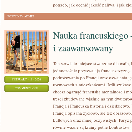
potrzeb, jak ocenić jakość paliwa, i jak zł
POSTED BY ADMIN
Nauka francuskiego 
i zaawansowany
Ten serwis to miejsce stworzone dla osób, 
jednocześnie przyswajają francuszczyznę
podróżowania po Francji oraz oswajania ję
FEBRUARY - 11 - 2026
rozmowach z mieszkańcami. Jeśli szukasz
ON
COMMENTS OFF
chcesz ogarnąć francuską mentalność i mów
NAUKA
treści zbudowane właśnie na tym dwutorow
FRANCUSKIEGO
Francja i Francuska historia i dziedzictwo.
–
Francja opisana życiowo, ale też obrazowo.
POZIOM
kultowych oraz mniej oczywistych. Paryż p
ŚREDNI
równie ważne są krainy pełne kontrastów: 