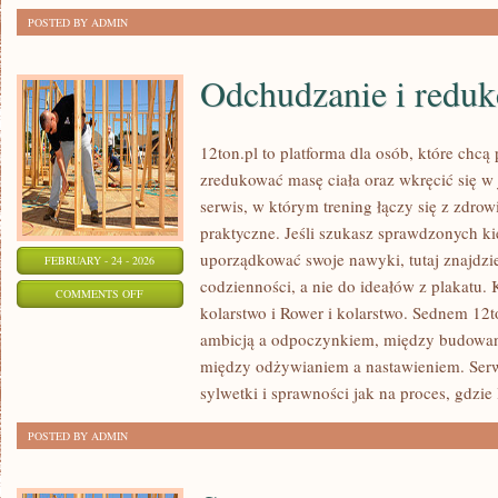
POSTED BY ADMIN
Odchudzanie i reduk
12ton.pl to platforma dla osób, które chc
zredukować masę ciała oraz wkręcić się w
serwis, w którym trening łączy się z zdrow
praktyczne. Jeśli szukasz sprawdzonych k
uporządkować swoje nawyki, tutaj znajdzi
FEBRUARY - 24 - 2026
codzienności, a nie do ideałów z plakatu. 
ON
COMMENTS OFF
kolarstwo i Rower i kolarstwo. Sednem 12to
ODCHUDZANIE
ambicją a odpoczynkiem, między budowan
I
między odżywianiem a nastawieniem. Ser
REDUKCJA
sylwetki i sprawności jak na proces, gdzie 
POSTED BY ADMIN