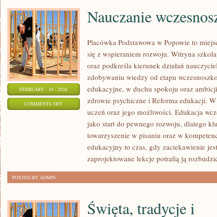
Nauczanie wczesnos
Placówka Podstawowa w Popowie to miejsc
się z wspieraniem rozwoju. Witryna szkol
oraz podkreśla kierunek działań nauczycie
zdobywaniu wiedzy od etapu wczesnoszko
edukacyjne, w duchu spokoju oraz ambicji
FEBRUARY - 10 - 2026
zdrowie psychiczne i Reforma edukacji. W 
ON
COMMENTS OFF
uczeń oraz jego możliwości. Edukacja wcz
NAUCZANIE
jako start do pewnego rozwoju, dlatego kl
WCZESNOSZKOLNE
towarzyszenie w pisaniu oraz w kompetenc
edukacyjny to czas, gdy zaciekawienie jes
zaprojektowane lekcje potrafią ją rozbudzi
POSTED BY ADMIN
Święta, tradycje i