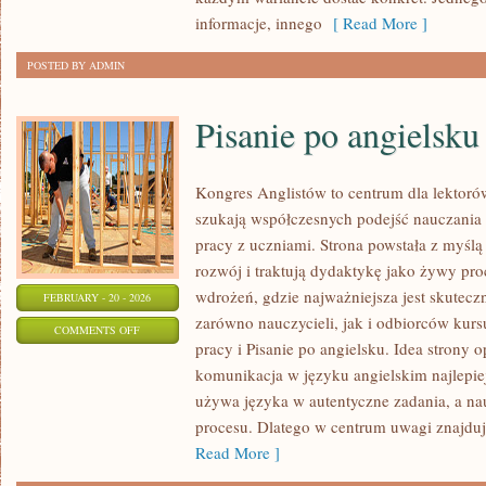
POLECAJKI
informacje, innego
[ Read More ]
POSTED BY ADMIN
Pisanie po angielsku
Kongres Anglistów to centrum dla lektorów
szukają współczesnych podejść nauczania 
pracy z uczniami. Strona powstała z myślą 
rozwój i traktują dydaktykę jako żywy proc
wdrożeń, gdzie najważniejsza jest skutecz
FEBRUARY - 20 - 2026
zarówno nauczycieli, jak i odbiorców kurs
ON
COMMENTS OFF
pracy i Pisanie po angielsku. Idea strony o
PISANIE
komunikacja w języku angielskim najlepiej
PO
używa języka w autentyczne zadania, a nauc
ANGIELSKU
procesu. Dlatego w centrum uwagi znajdują
Read More ]