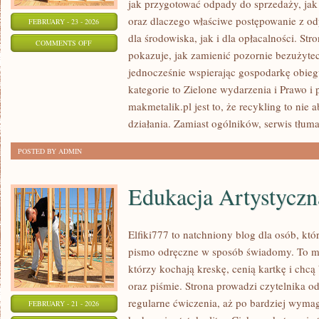
jak przygotować odpady do sprzedaży, jak 
oraz dlaczego właściwe postępowanie z o
FEBRUARY - 23 - 2026
dla środowiska, jak i dla opłacalności. Str
ON
COMMENTS OFF
pokazuje, jak zamienić pozornie bezużyte
NAJCZĘSTSZE
jednocześnie wspierając gospodarkę obie
BŁĘDY
kategorie to Zielone wydarzenia i Prawo i 
makmetalik.pl jest to, że recykling to nie 
działania. Zamiast ogólników, serwis tłuma
POSTED BY ADMIN
Edukacja Artystyczn
Elfiki777 to natchniony blog dla osób, któr
pismo odręczne w sposób świadomy. To mie
którzy kochają kreskę, cenią kartkę i chc
oraz piśmie. Strona prowadzi czytelnika o
regularne ćwiczenia, aż po bardziej wyma
FEBRUARY - 21 - 2026