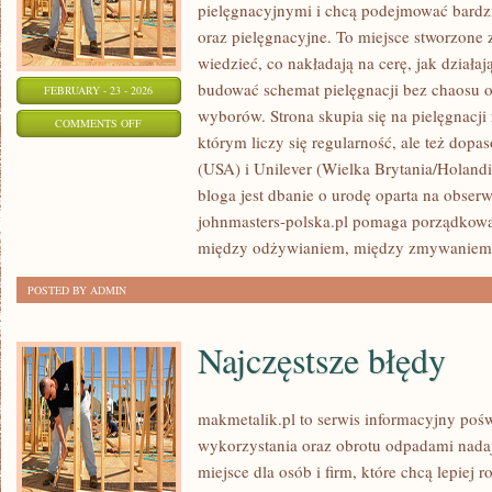
pielęgnacyjnymi i chcą podejmować bardzi
oraz pielęgnacyjne. To miejsce stworzone z
wiedzieć, co nakładają na cerę, jak działaj
budować schemat pielęgnacji bez chaosu 
FEBRUARY - 23 - 2026
wyborów. Strona skupia się na pielęgnacji
ON
COMMENTS OFF
którym liczy się regularność, ale też do
L’ORÉAL
(USA) i Unilever (Wielka Brytania/Holan
GROUP
bloga jest dbanie o urodę oparta na obserwa
(FRANCJA)
johnmasters-polska.pl pomaga porządkować
między odżywianiem, między zmywaniem fi
POSTED BY ADMIN
Najczęstsze błędy
makmetalik.pl to serwis informacyjny po
wykorzystania oraz obrotu odpadami nada
miejsce dla osób i firm, które chcą lepiej r