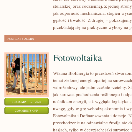
EKOLOGIA
stolarskiej oraz codziennej. Z jednej stro
I
jak odporność mechaniczna, stopień wysus
ZRÓWNOWAŻONY
gęstość i trwałość. Z drugiej – pokazujemy, 
ROZWÓJ
przekładają się na praktyczne wybory na 
POSTED BY ADMIN
Fotowoltaika
Wikana BioEnergia to przestrzeń stworzon
temat zielonej energii opartej na surowca
wdrożeniowy, ale jednocześnie rzetelny. S
jak surowce pochodzenia roślinnego i odp
nośnikiem energii, jak wygląda logistyka 
FEBRUARY - 12 - 2026
uwagę, gdy w grę wchodzą ekonomia i wyd
ON
COMMENTS OFF
Fotowoltaika i Dofinansowania i dotacje. Na
FOTOWOLTAIKA
przechodzenie na odnawialne źródła nie dz
hasłach, tylko w decyzjach: jaki surowiec 