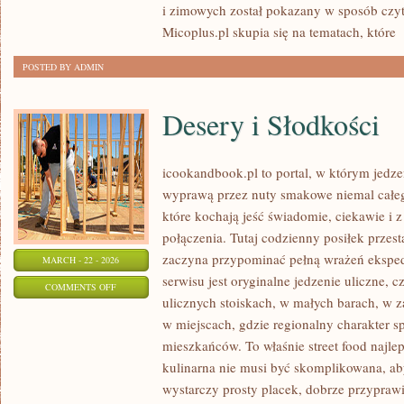
i zimowych został pokazany w sposób czyte
Micoplus.pl skupia się na tematach, które
[
POSTED BY ADMIN
Desery i Słodkości
icookandbook.pl to portal, w którym jedzeni
wyprawą przez nuty smakowe niemal całego
które kochają jeść świadomie, ciekawie i z
połączenia. Tutaj codzienny posiłek przes
zaczyna przypominać pełną wrażeń eksp
MARCH - 22 - 2026
serwisu jest oryginalne jedzenie uliczne, cz
ON
COMMENTS OFF
ulicznych stoiskach, w małych barach, w z
DESERY
w miejscach, gdzie regionalny charakter 
I
mieszkańców. To właśnie street food najlep
SŁODKOŚCI
kulinarna nie musi być skomplikowana, a
wystarczy prosty placek, dobrze przypraw