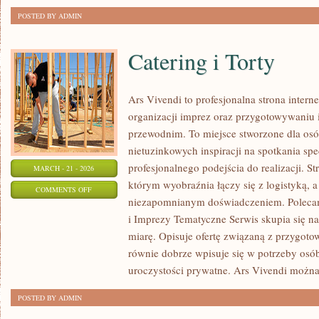
POSTED BY ADMIN
Catering i Torty
Ars Vivendi to profesjonalna strona intern
organizacji imprez oraz przygotowywani
przewodnim. To miejsce stworzone dla osób,
nietuzinkowych inspiracji na spotkania spe
profesjonalnego podejścia do realizacji. S
MARCH - 21 - 2026
którym wyobraźnia łączy się z logistyką, a
ON
COMMENTS OFF
niezapomnianym doświadczeniem. Poleca
CATERING
i Imprezy Tematyczne Serwis skupia się n
I
miarę. Opisuje ofertę związaną z przygoto
TORTY
równie dobrze wpisuje się w potrzeby os
uroczystości prywatne. Ars Vivendi możn
POSTED BY ADMIN