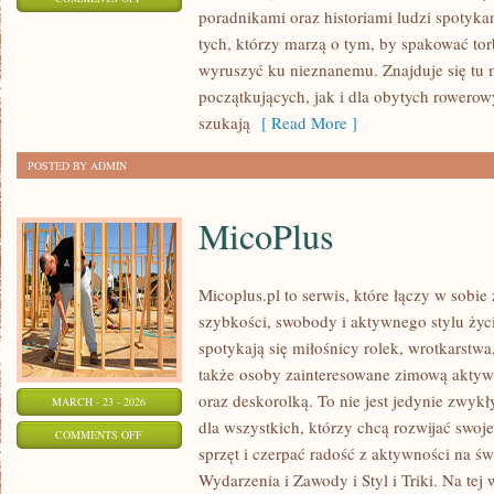
poradnikami oraz historiami ludzi spotyka
ROWEREM
tych, którzy marzą o tym, by spakować tor
PRZEZ
wyruszyć ku nieznanemu. Znajduje się tu 
ŚWIAT
początkujących, jak i dla obytych rowero
szukają
[ Read More ]
POSTED BY ADMIN
MicoPlus
Micoplus.pl to serwis, które łączy w sobie
szybkości, swobody i aktywnego stylu życi
spotykają się miłośnicy rolek, wrotkarstwa
także osoby zainteresowane zimową aktywn
oraz deskorolką. To nie jest jedynie zwykły
MARCH - 23 - 2026
dla wszystkich, którzy chcą rozwijać swo
ON
COMMENTS OFF
sprzęt i czerpać radość z aktywności na ś
MICOPLUS
Wydarzenia i Zawody i Styl i Triki. Na tej