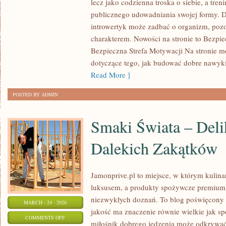
lecz jako codzienna troska o siebie, a tre
W
publicznego udowadniania swojej formy. Dr
ZDROWYM
introwertyk może zadbać o organizm, poz
STYLU
charakterem. Nowości na stronie to Bezpie
ŻYCIA
Bezpieczna Strefa Motywacji Na stronie 
dotyczące tego, jak budować dobre nawyk
Read More ]
POSTED BY ADMIN
Smaki Świata – Deli
Dalekich Zakątków
Jamonprive.pl to miejsce, w którym kulina
luksusem, a produkty spożywcze premium 
niezwykłych doznań. To blog poświęcony 
MARCH - 24 - 2026
jakość ma znaczenie równie wielkie jak s
ON
COMMENTS OFF
miłośnik dobrego jedzenia może odkrywa