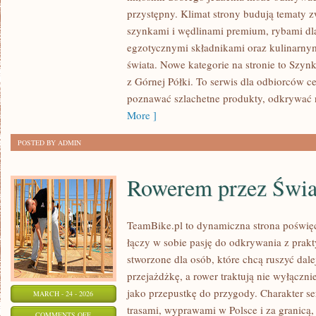
SMAKI
przystępny. Klimat strony budują tematy z
ŚWIATA
szynkami i wędlinami premium, rybami dl
–
egzotycznymi składnikami oraz kulinarnym
DELIKATESY
świata. Nowe kategorie na stronie to Szyn
Z
z Górnej Półki. To serwis dla odbiorców c
DALEKICH
poznawać szlachetne produkty, odkrywać 
ZAKĄTKÓW
More ]
POSTED BY ADMIN
Rowerem przez Świa
TeamBike.pl to dynamiczna strona poświę
łączy w sobie pasję do odkrywania z prak
stworzone dla osób, które chcą ruszyć dale
przejażdżkę, a rower traktują nie wyłączni
jako przepustkę do przygody. Charakter s
MARCH - 24 - 2026
trasami, wyprawami w Polsce i za granicą,
ON
COMMENTS OFF