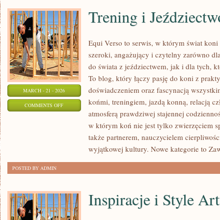
Trening i Jeździectw
Equi Verso to serwis, w którym świat kon
szeroki, angażujący i czytelny zarówno dl
do świata z jeździectwem, jak i dla tych, kt
To blog, który łączy pasję do koni z prak
doświadczeniem oraz fascynacją wszystkim
MARCH - 21 - 2026
końmi, treningiem, jazdą konną, relacją c
ON
COMMENTS OFF
atmosferą prawdziwej stajennej codziennoś
TRENING
w którym koń nie jest tylko zwierzęciem 
I
także partnerem, nauczycielem cierpliwośc
JEŹDZIECTWO
wyjątkowej kultury. Nowe kategorie to Z
POSTED BY ADMIN
Inspiracje i Style Ar