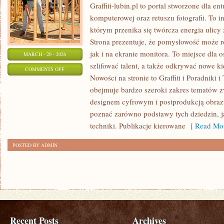
Graffiti-lubin.pl to portal stworzone dla ent
komputerowej oraz retuszu fotografii. To 
którym przenika się twórcza energia ulicy
Strona prezentuje, że pomysłowość może r
jak i na ekranie monitora. To miejsce dla 
MARCH - 20 - 2026
szlifować talent, a także odkrywać nowe ki
ON
COMMENTS OFF
Nowości na stronie to Graffiti i Poradniki i
INSPIRACJE
obejmuje bardzo szeroki zakres tematów z
I
designem cyfrowym i postprodukcją obraz
STYLE
poznać zarówno podstawy tych dziedzin, j
ARTYSTYCZNE
techniki. Publikacje kierowane
[ Read Mor
POSTED BY ADMIN
Recent Posts
Archives