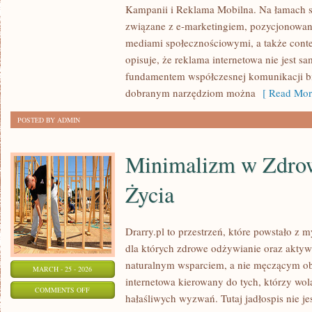
Kampanii i Reklama Mobilna. Na łamach s
MEDIA
związane z e-marketingiem, pozycjonowa
MARKETING
mediami społecznościowymi, a także conte
opisuje, że reklama internetowa nie jest sa
fundamentem współczesnej komunikacji bi
dobranym narzędziom można
[ Read Mor
POSTED BY ADMIN
Minimalizm w Zdro
Życia
Drarry.pl to przestrzeń, które powstało z 
dla których zdrowe odżywianie oraz aktyw
naturalnym wsparciem, a nie męczącym ob
MARCH - 25 - 2026
internetowa kierowany do tych, którzy wo
ON
COMMENTS OFF
hałaśliwych wyzwań. Tutaj jadłospis nie je
MINIMALIZM