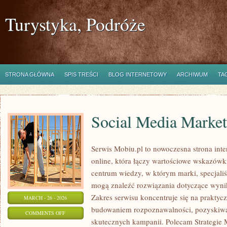
Turystyka, Podróże
STRONA GŁÓWNA
SPIS TREŚCI
BLOG INTERNETOWY
ARCHIWUM
TA
Social Media Market
Serwis Mobiu.pl to nowoczesna strona int
online, która łączy wartościowe wskazówki
centrum wiedzy, w którym marki, specjaliśc
mogą znaleźć rozwiązania dotyczące wyni
Zakres serwisu koncentruje się na prakty
MARCH - 26 - 2026
budowaniem rozpoznawalności, pozyskiwa
ON
COMMENTS OFF
skutecznych kampanii. Polecam Strategie 
SOCIAL