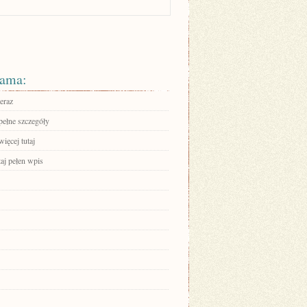
ama:
eraz
pełne szczegóły
ięcej tutaj
aj pełen wpis