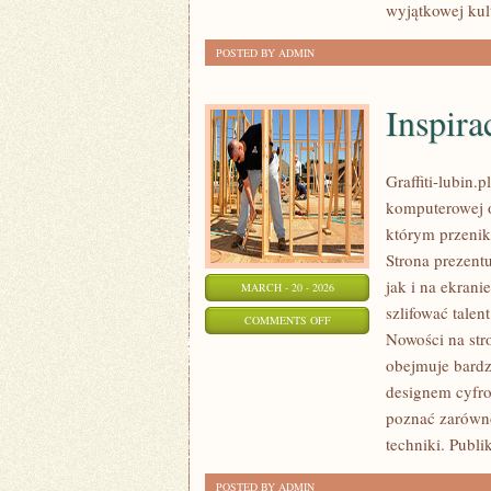
wyjątkowej kul
POSTED BY ADMIN
Inspira
Graffiti-lubin.p
komputerowej o
którym przenika
Strona prezent
jak i na ekrani
MARCH - 20 - 2026
szlifować talen
ON
COMMENTS OFF
Nowości na stron
INSPIRACJE
obejmuje bardz
I
designem cyfro
STYLE
poznać zarówno
ARTYSTYCZNE
techniki. Publi
POSTED BY ADMIN