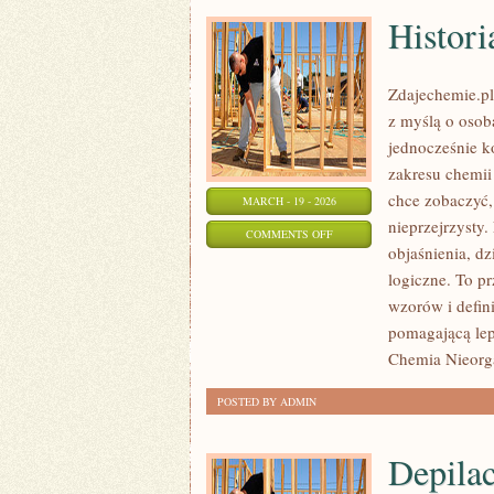
Histor
Zdajechemie.pl
z myślą o osob
jednocześnie ko
zakresu chemii 
chce zobaczyć,
MARCH - 19 - 2026
nieprzejrzysty.
ON
COMMENTS OFF
objaśnienia, dz
HISTORIA
logiczne. To pr
CHEMII
wzorów i defin
pomagającą lepi
Chemia Nieorg
POSTED BY ADMIN
Depilac