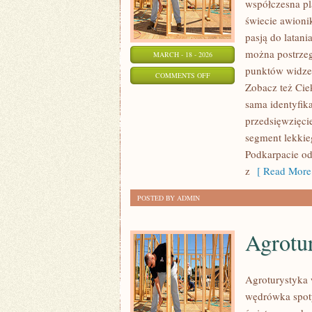
współczesna pl
świecie awionik
pasją do latani
można postrzeg
MARCH - 18 - 2026
punktów widzen
ON
COMMENTS OFF
Zobacz też Ciek
KOSMONAUTYKA
sama identyfik
I
przedsięwzięci
LOTY
segment lekkie
SUBORBITALNE
Podkarpacie od
z
[ Read More
POSTED BY ADMIN
Agrotu
Agroturystyka 
wędrówka spotyk