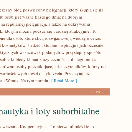
zesny blog poświęcony pielęgnacji, który skupia się na
elu osób jest ważne każdego dnia: na dobrym
na regularnej pielęgnacji, a także na odkrywaniu
ki którym można poczuć się bardziej atrakcyjnie. To
ne dla osób, które chcą rozwijać swoją wiedzę o cerze,
 kosmetyków, śledzić aktualne inspiracje i jednocześnie
raktycznych wskazówek podanych w przystępny sposób.
 sobie kobiecy klimat z użytecznością, dlatego może
zarówno osoby początkujące, jak i czytelników, którzy od
artościowych treści o stylu życia. Przeczytaj też
ła i Wenus. Na tym portalu
[ Read More ]
CONTINUE
utyka i loty suborbitalne
owiązanie Kooperacyjne – Lotnictwo ultralekkie to