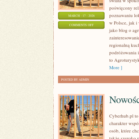
świata w spoko
poświęcony rel
poznawaniu lok
MARCH - 17 - 2026
w Polsce, jak 
ON
COMMENTS OFF
jako blog o agr
AGROTURYSTYKA
zainteresowan
DLA
regionalną kuc
ZAKOCHANYCH
podróżowania i
to Agroturysty
More ]
POSTED BY ADMIN
Nowośc
Cyberhub.pl to
charakter wspó
osób, które ch
także szeroko 