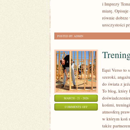
i Imprezy Tema
I
miarę. Opisuje
TORTY
równie dobrze 
uroczystości p
POSTED BY ADMIN
Trening
Equi Verso to 
szeroki, angaż
do świata z jeź
To blog, który
doświadczeniem
MARCH - 21 - 2026
końmi, treningi
ON
COMMENTS OFF
atmosferą praw
TRENING
w którym koń n
I
także partnere
JEŹDZIECTWO