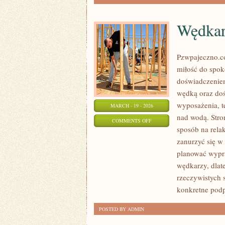
Wędkar
Pzwpajeczno.co
miłość do spo
doświadczeniem
wędką oraz doś
wyposażenia, t
MARCH - 19 - 2026
nad wodą. Stro
ON
COMMENTS OFF
sposób na rela
WĘDKARSTWO
zanurzyć się w 
EKSTREMALNE
planować wypr
wędkarzy, dlat
rzeczywistych s
konkretne pod
POSTED BY ADMIN