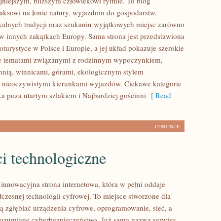
jniejszym, bliższym człowiekowi rytmie. To blog
aksowi na łonie natury, wyjazdom do gospodarstw,
alnych tradycji oraz szukaniu wyjątkowych miejsc zarówno
i w innych zakątkach Europy. Sama strona jest przedstawiona
oturystyce w Polsce i Europie, a jej układ pokazuje szerokie
ie tematami związanymi z rodzinnym wypoczynkiem,
hnią, winnicami, górami, ekologicznym stylem
 nieoczywistymi kierunkami wyjazdów. Ciekawe kategorie
ka poza utartym szlakiem i Najbardziej gościnni
[ Read
CONTINUE
i technologiczne
 innowacyjna strona internetowa, która w pełni oddaje
łczesnej technologii cyfrowej. To miejsce stworzone dla
cą zgłębiać urządzenia cyfrowe, oprogramowanie, sieć, a
rozumiane cyberbezpieczeństwo. Już sama nazwa serwisu