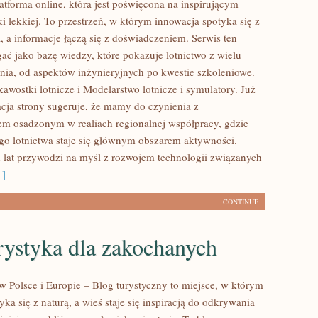
atforma online, która jest poświęcona na inspirującym
i lekkiej. To przestrzeń, w którym innowacja spotyka się z
a, a informacje łączą się z doświadczeniem. Serwis ten
ać jako bazę wiedzy, które pokazuje lotnictwo z wielu
ia, od aspektów inżynieryjnych po kwestie szkoleniowe.
awostki lotnicze i Modelarstwo lotnicze i symulatory. Już
acja strony sugeruje, że mamy do czynienia z
em osadzonym w realiach regionalnej współpracy, gdzie
go lotnictwa staje się głównym obszarem aktywności.
 lat przywodzi na myśl z rozwojem technologii związanych
 ]
CONTINUE
rystyka dla zakochanych
w Polsce i Europie – Blog turystyczny to miejsce, w którym
a się z naturą, a wieś staje się inspiracją do odkrywania