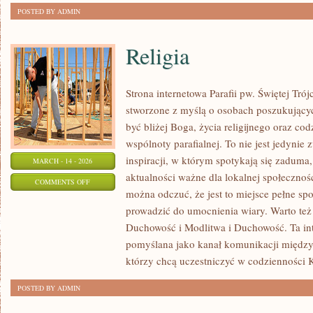
POSTED BY ADMIN
Religia
Strona internetowa Parafii pw. Świętej Tró
stworzone z myślą o osobach poszukujący
być bliżej Boga, życia religijnego oraz co
wspólnoty parafialnej. To nie jest jedynie 
inspiracji, w którym spotykają się zaduma,
MARCH - 14 - 2026
aktualności ważne dla lokalnej społecznoś
ON
COMMENTS OFF
można odczuć, że jest to miejsce pełne sp
RELIGIA
prowadzić do umocnienia wiary. Warto też
Duchowość i Modlitwa i Duchowość. Ta int
pomyślana jako kanał komunikacji między
którzy chcą uczestniczyć w codzienności K
POSTED BY ADMIN