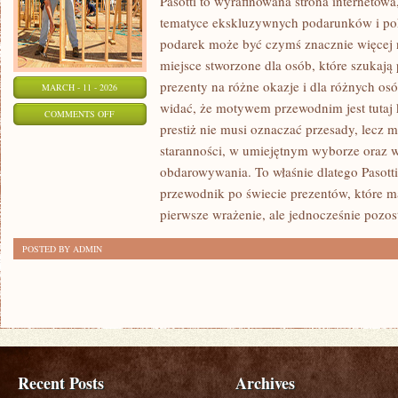
Pasotti to wyrafinowana strona internetowa
tematyce ekskluzywnych podarunków i po
podarek może być czymś znacznie więcej 
miejsce stworzone dla osób, które szukaj
prezenty na różne okazje i dla różnych os
MARCH - 11 - 2026
widać, że motywem przewodnim jest tutaj k
ON
COMMENTS OFF
prestiż nie musi oznaczać przesady, lecz 
PREZENTY
staranności, w umiejętnym wyborze oraz
KSIĄŻKOWE
obdarowywania. To właśnie dlatego Pasott
przewodnik po świecie prezentów, które m
pierwsze wrażenie, ale jednocześnie pozo
POSTED BY ADMIN
Recent Posts
Archives