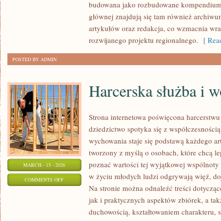
budowana jako rozbudowane kompendium i
głównej znajdują się tam również archiwum,
artykułów oraz redakcja, co wzmacnia wra
rozwijanego projektu regionalnego.
[ Read
POSTED BY ADMIN
Harcerska służba i w
Strona internetowa poświęcona harcerstwu 
dziedzictwo spotyka się z współczesnością,
wychowania staje się podstawą każdego ar
tworzony z myślą o osobach, które chcą le
poznać wartości tej wyjątkowej wspólnoty 
MARCH - 15 - 2026
w życiu młodych ludzi odgrywają więź, doj
ON
COMMENTS OFF
Na stronie można odnaleźć treści dotyczące
HARCERSKA
jak i praktycznych aspektów zbiórek, a t
SŁUŻBA
duchowością, kształtowaniem charakteru,
I