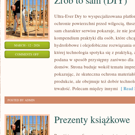
Ultra-Ever Dry to wyspecjalizowana platfor
ochronie powierzchni przed wilgocią, tłus
sam charakter serwisu pokazuje, że nie jest
kompendium praktyki dla osób, które chcą 
hydrofobowe i olejofobiczne rozwiązania o
MARCH - 12 - 2026
której technologia spotyka się z praktyką,
ON
COMMENTS OFF
podana w sposób przystępny zarówno dla spe
ZRÓB
domów. Strona buduje wokół tematu impreg
TO
pokazując, że skuteczna ochrona materiał
SAM
produkcie, ale obejmuje też dobór technolo
(DIY)
trwałość. Polecam między innymi
[ Read 
POSTED BY ADMIN
Prezenty książkowe