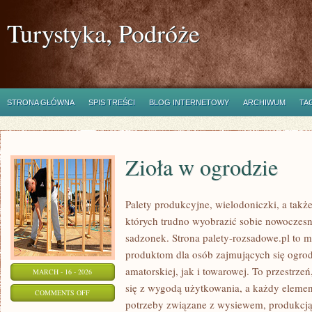
Turystyka, Podróże
STRONA GŁÓWNA
SPIS TREŚCI
BLOG INTERNETOWY
ARCHIWUM
TA
Zioła w ogrodzie
Palety produkcyjne, wielodoniczki, a także
których trudno wyobrazić sobie nowoczesn
sadzonek. Strona palety-rozsadowe.pl to 
produktom dla osób zajmujących się ogro
amatorskiej, jak i towarowej. To przestrze
MARCH - 16 - 2026
się z wygodą użytkowania, a każdy elemen
ON
COMMENTS OFF
potrzeby związane z wysiewem, produkcj
ZIOŁA