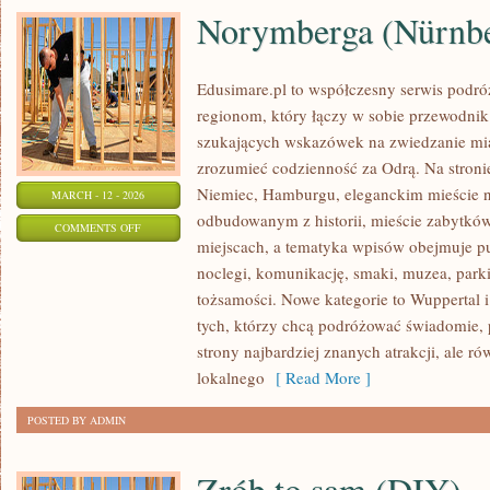
Norymberga (Nürnb
Edusimare.pl to współczesny serwis podr
regionom, który łączy w sobie przewodnik
szukających wskazówek na zwiedzanie mias
zrozumieć codzienność za Odrą. Na stronie 
Niemiec, Hamburgu, eleganckim mieście 
MARCH - 12 - 2026
odbudowanym z historii, mieście zabytkó
ON
COMMENTS OFF
miejscach, a tematyka wpisów obejmuje p
NORYMBERGA
noclegi, komunikację, smaki, muzea, parki
(NÜRNBERG/NUREMBERG)
tożsamości. Nowe kategorie to Wuppertal i
tych, którzy chcą podróżować świadomie,
strony najbardziej znanych atrakcji, ale r
lokalnego
[ Read More ]
POSTED BY ADMIN
Zrób to sam (DIY)