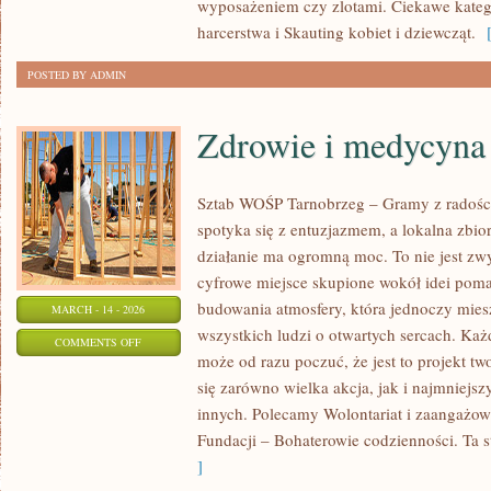
wyposażeniem czy zlotami. Ciekawe katego
WOLONTARIAT
harcerstwa i Skauting kobiet i dziewcząt.
[
POSTED BY ADMIN
Zdrowie i medycyna
Sztab WOŚP Tarnobrzeg – Gramy z radości
spotyka się z entuzjazmem, a lokalna zbi
działanie ma ogromną moc. To nie jest zwy
cyfrowe miejsce skupione wokół idei poma
budowania atmosfery, która jednoczy mie
MARCH - 14 - 2026
wszystkich ludzi o otwartych sercach. Każdy
ON
COMMENTS OFF
może od razu poczuć, że jest to projekt tw
ZDROWIE
się zarówno wielka akcja, jak i najmniejsz
I
innych. Polecamy Wolontariat i zaangażow
MEDYCYNA
Fundacji – Bohaterowie codzienności. Ta s
]