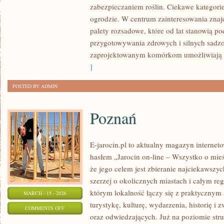
zabezpieczaniem roślin. Ciekawe kategori
W
ogrodzie. W centrum zainteresowania znaj
OGRODZIE
palety rozsadowe, które od lat stanowią p
przygotowywania zdrowych i silnych sadz
zaprojektowanym komórkom umożliwiają 
]
POSTED BY ADMIN
Poznań
E-jarocin.pl to aktualny magazyn internet
hasłem „Jarocin on-line – Wszystko o mieśc
że jego celem jest zbieranie najciekawszyc
szerzej o okolicznych miastach i całym reg
którym lokalność łączy się z praktycznym 
MARCH - 15 - 2026
turystykę, kulturę, wydarzenia, historię 
ON
COMMENTS OFF
oraz odwiedzających. Już na poziomie struk
POZNAŃ