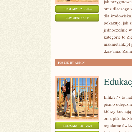
jak przygotowa
oraz dlaczego
FEBRUARY - 23 - 2026
dla środowiska,
ON
COMMENTS OFF
pokazuje, jak 
NAJCZĘSTSZE
jednocześnie w
BŁĘDY
kategorie to Zi
makmetalik.pl j
działania. Zami
POSTED BY ADMIN
Edukac
Elfiki777 to na
pismo odręczne
którzy kochają
oraz piśmie. S
regularne ćwic
FEBRUARY - 21 - 2026