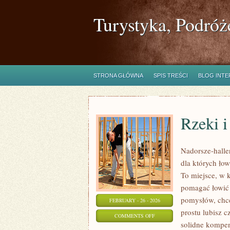
Turystyka, Podróż
STRONA GŁÓWNA
SPIS TREŚCI
BLOG INT
Rzeki i
Nadorsze-haller
dla których ło
To miejsce, w 
pomagać łowić s
pomysłów, chce
FEBRUARY - 26 - 2026
prostu lubisz c
ON
COMMENTS OFF
solidne kompen
RZEKI