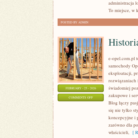
administracja l
PROGRAMY
To miejsce, w
POSTED BY ADMIN
Histori
e-opel.com.pl 
samochody Opel
eksploatacji, 
rozwiązaniach 
świadomiej poz
FEBRUARY - 25 - 2026
zakupowe i ser
ON
COMMENTS OFF
Blog łączy pas
HISTORIA
się nie tylko s
MARKI
koncepcyjne i p
OPEL
zarówno dla po
właścicieli,
[ R