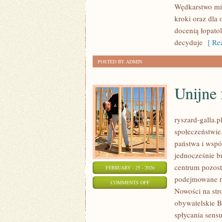
Wędkarstwo mie
I
kroki oraz dla
JEZIORA
docenią łopato
POLSKI
decyduje
[ Rea
POSTED BY ADMIN
Unijne
ryszard-galla.p
społeczeństwie
państwa i wspó
jednocześnie b
centrum pozosta
FEBRUARY - 25 - 2026
podejmowane na
ON
COMMENTS OFF
Nowości na str
UNIJNE
obywatelskie B
FUNDUSZE
spłycania sensu
I