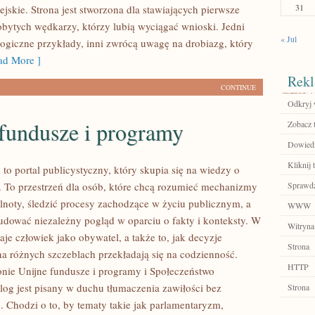
31
jskie. Strona jest stworzona dla stawiających pierwsze
 obytych wędkarzy, którzy lubią wyciągać wnioski. Jedni
« Jul
logiczne przykłady, inni zwrócą uwagę na drobiazg, który
d More ]
Rekl
CONTINUE
Odkryj 
 fundusze i programy
Zobacz 
Dowiedz 
Kliknij t
l to portal publicystyczny, który skupia się na wiedzy o
. To przestrzeń dla osób, które chcą rozumieć mechanizmy
Sprawdź
lnoty, śledzić procesy zachodzące w życiu publicznym, a
WWW
udować niezależny pogląd w oparciu o fakty i konteksty. W
Witryna
je człowiek jako obywatel, a także to, jak decyzje
Strona
 różnych szczeblach przekładają się na codzienność.
HTTP
onie Unijne fundusze i programy i Społeczeństwo
log jest pisany w duchu tłumaczenia zawiłości bez
Strona
. Chodzi o to, by tematy takie jak parlamentaryzm,