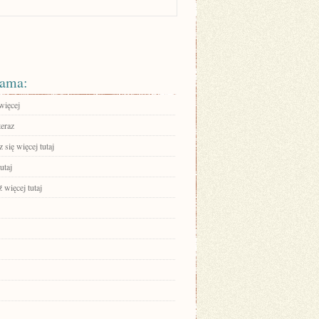
ama:
więcej
teraz
się więcej tutaj
utaj
 więcej tutaj