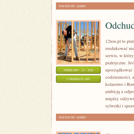
POSTED BY ADMIN
Odchud
12ton.pl to pl
zredukować mas
serwis, w który
praktyczne. Je
uporządkować s
FEBRUARY - 24 - 2026
codzienności, a
ON
COMMENTS OFF
kolarstwo i Row
ODCHUDZANIE
ambicją a odp
I
między odżywi
REDUKCJA
sylwetki i spra
POSTED BY ADMIN