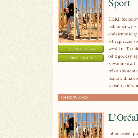
Sport
TKKF Sieraków t
jednorazowy zry
codziennością:
o bezpieczeńst
wysiłku. To mie
FEBRUARY - 24 - 2026
od tego, czy są
ON
COMMENTS OFF
zawodników i tr
SPORT
tylko zbiorem 
realiów dnia 
sposób, który 
POSTED BY ADMIN
L’Oréal
johnmasters-pol