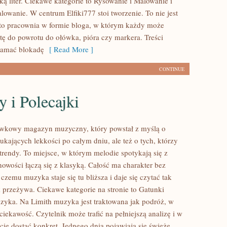
ką liter. Ciekawe kategorie to Rysowanie i Malowanie i
owanie. W centrum Elfiki777 stoi tworzenie. To nie jest
– to pracownia w formie bloga, w którym każdy może
tę do powrotu do ołówka, pióra czy markera. Treści
łamać blokadę
[ Read More ]
CONTINUE
y i Polecajki
ywkowy magazyn muzyczny, który powstał z myślą o
ukających lekkości po całym dniu, ale też o tych, którzy
trendy. To miejsce, w którym melodie spotykają się z
nowości łączą się z klasyką. Całość ma charakter bez
 czemu muzyka staje się tu bliższa i daje się czytać tak
k przeżywa. Ciekawe kategorie na stronie to Gatunki
yka. Na Limith muzyka jest traktowana jak podróż, w
ę ciekawość. Czytelnik może trafić na pełniejszą analizę i w
ie dostać konkret. Jednego dnia pojawiają się świeże