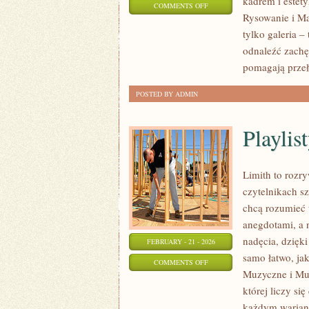
kadrem i estety
ON
COMMENTS OFF
Rysowanie i Mal
EDUKACJA
tylko galeria 
ARTYSTYCZNA
odnaleźć zachę
pomagają prze
POSTED BY ADMIN
Playlist
Limith to rozr
czytelnikach sz
chcą rozumieć 
anegdotami, a 
nadęcia, dzięki
FEBRUARY - 21 - 2026
samo łatwo, ja
ON
COMMENTS OFF
Muzyczne i Muz
PLAYLISTY
której liczy si
I
każdym warianc