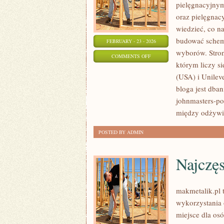
pielęgnacyjnym
oraz pielęgnacy
wiedzieć, co na
budować schema
FEBRUARY - 23 - 2026
wyborów. Stron
ON
COMMENTS OFF
którym liczy s
L’ORÉAL
(USA) i Unilev
GROUP
bloga jest dban
(FRANCJA)
johnmasters-po
między odżywia
POSTED BY ADMIN
Najczęs
makmetalik.pl 
wykorzystania 
miejsce dla osó