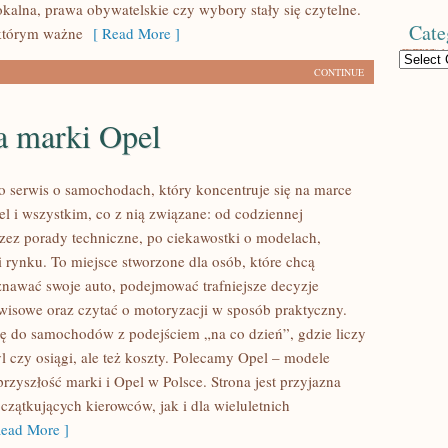
okalna, prawa obywatelskie czy wybory stały się czytelne.
Cate
 którym ważne
[ Read More ]
Categories
CONTINUE
a marki Opel
to serwis o samochodach, który koncentruje się na marce
 i wszystkim, co z nią związane: od codziennej
przez porady techniczne, po ciekawostki o modelach,
i rynku. To miejsce stworzone dla osób, które chcą
nawać swoje auto, podejmować trafniejsze decyzje
wisowe oraz czytać o motoryzacji w sposób praktyczny.
ję do samochodów z podejściem „na co dzień”, gdzie liczy
tyl czy osiągi, ale też koszty. Polecamy Opel – modele
rzyszłość marki i Opel w Polsce. Strona jest przyjazna
czątkujących kierowców, jak i dla wieluletnich
ead More ]