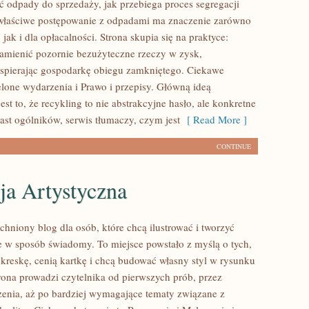
ć odpady do sprzedaży, jak przebiega proces segregacji
 właściwe postępowanie z odpadami ma znaczenie zarówno
 jak i dla opłacalności. Strona skupia się na praktyce:
zamienić pozornie bezużyteczne rzeczy w zysk,
spierając gospodarkę obiegu zamkniętego. Ciekawe
elone wydarzenia i Prawo i przepisy. Główną ideą
est to, że recykling to nie abstrakcyjne hasło, ale konkretne
ast ogólników, serwis tłumaczy, czym jest
[ Read More ]
CONTINUE
ja Artystyczna
tchniony blog dla osób, które chcą ilustrować i tworzyć
 w sposób świadomy. To miejsce powstało z myślą o tych,
 kreskę, cenią kartkę i chcą budować własny styl w rysunku
trona prowadzi czytelnika od pierwszych prób, przez
zenia, aż po bardziej wymagające tematy związane z