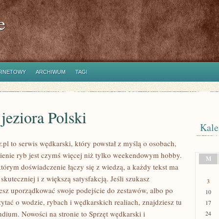
e
ERNETOWY
ARCHIWUM
TAGI
 jeziora Polski
Kale
.pl to serwis wędkarski, który powstał z myślą o osobach,
wienie ryb jest czymś więcej niż tylko weekendowym hobby.
M
którym doświadczenie łączy się z wiedzą, a każdy tekst ma
kuteczniej i z większą satysfakcją. Jeśli szukasz
3
sz uporządkować swoje podejście do zestawów, albo po
10
zytać o wodzie, rybach i wędkarskich realiach, znajdziesz tu
17
dium. Nowości na stronie to Sprzęt wędkarski i
24