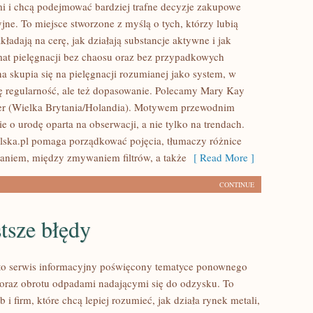
i i chcą podejmować bardziej trafne decyzje zakupowe
jne. To miejsce stworzone z myślą o tych, którzy lubią
kładają na cerę, jak działają substancje aktywne i jak
t pielęgnacji bez chaosu oraz bez przypadkowych
a skupia się na pielęgnacji rozumianej jako system, w
ię regularność, ale też dopasowanie. Polecamy Mary Kay
er (Wielka Brytania/Holandia). Motywem przewodnim
ie o urodę oparta na obserwacji, a nie tylko na trendach.
lska.pl pomaga porządkować pojęcia, tłumaczy różnice
niem, między zmywaniem filtrów, a także
[ Read More ]
CONTINUE
tsze błędy
to serwis informacyjny poświęcony tematyce ponownego
oraz obrotu odpadami nadającymi się do odzysku. To
b i firm, które chcą lepiej rozumieć, jak działa rynek metali,