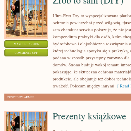
Ultra-Ever Dry to wyspecjalizowana platfor
ochronie powierzchni przed wilgocią, tłus
sam charakter serwisu pokazuje, że nie jest
kompendium praktyki dla osób, które chcą 
hydrofobowe i olejofobiczne rozwiązania o
MARCH - 12 - 2026
której technologia spotyka się z praktyką,
ON
COMMENTS OFF
podana w sposób przystępny zarówno dla spe
ZRÓB
domów. Strona buduje wokół tematu impreg
TO
pokazując, że skuteczna ochrona materiał
SAM
produkcie, ale obejmuje też dobór technolo
(DIY)
trwałość. Polecam między innymi
[ Read 
POSTED BY ADMIN
Prezenty książkowe