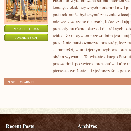
Pasotti to wyrafinowana strona internetowa
tematyce ekskluzywnych podarunków i po
podarek może być czymś znacznie więcej 
miejsce stworzone dla osób, które szukaj
prezenty na różne okazje i dla różnych os
MARCH - 11 - 2026
widać, że motywem przewodnim jest tutaj k
ON
COMMENTS OFF
prestiż nie musi oznaczać przesady, lecz 
PREZENTY
staranności, w umiejętnym wyborze oraz
KSIĄŻKOWE
obdarowywania. To właśnie dlatego Pasott
przewodnik po świecie prezentów, które m
pierwsze wrażenie, ale jednocześnie pozo
POSTED BY ADMIN
Recent Posts
Archives