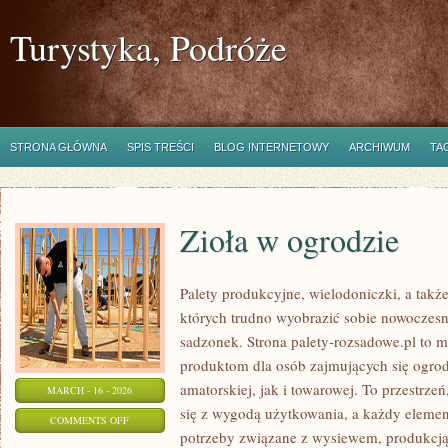
Turystyka, Podróże
STRONA GŁÓWNA
SPIS TREŚCI
BLOG INTERNETOWY
ARCHIWUM
TA
Zioła w ogrodzie
Palety produkcyjne, wielodoniczki, a także
których trudno wyobrazić sobie nowoczesn
sadzonek. Strona palety-rozsadowe.pl to 
produktom dla osób zajmujących się ogro
amatorskiej, jak i towarowej. To przestrze
MARCH - 16 - 2026
się z wygodą użytkowania, a każdy elemen
ON
COMMENTS OFF
potrzeby związane z wysiewem, produkcj
ZIOŁA