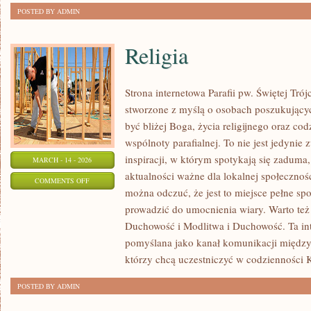
POSTED BY ADMIN
Religia
Strona internetowa Parafii pw. Świętej Tró
stworzone z myślą o osobach poszukujący
być bliżej Boga, życia religijnego oraz co
wspólnoty parafialnej. To nie jest jedynie 
inspiracji, w którym spotykają się zaduma,
MARCH - 14 - 2026
aktualności ważne dla lokalnej społecznoś
ON
COMMENTS OFF
można odczuć, że jest to miejsce pełne sp
RELIGIA
prowadzić do umocnienia wiary. Warto też
Duchowość i Modlitwa i Duchowość. Ta int
pomyślana jako kanał komunikacji między
którzy chcą uczestniczyć w codzienności K
POSTED BY ADMIN