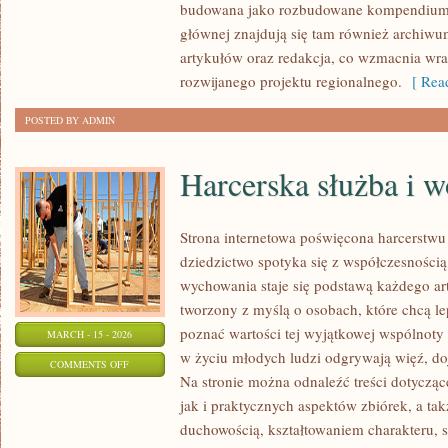
budowana jako rozbudowane kompendium i
głównej znajdują się tam również archiwum,
artykułów oraz redakcja, co wzmacnia wra
rozwijanego projektu regionalnego.
[ Read
POSTED BY ADMIN
Harcerska służba i w
Strona internetowa poświęcona harcerstwu 
dziedzictwo spotyka się z współczesnością,
wychowania staje się podstawą każdego ar
tworzony z myślą o osobach, które chcą le
poznać wartości tej wyjątkowej wspólnoty 
MARCH - 15 - 2026
w życiu młodych ludzi odgrywają więź, doj
ON
COMMENTS OFF
Na stronie można odnaleźć treści dotyczące
HARCERSKA
jak i praktycznych aspektów zbiórek, a t
SŁUŻBA
duchowością, kształtowaniem charakteru,
I