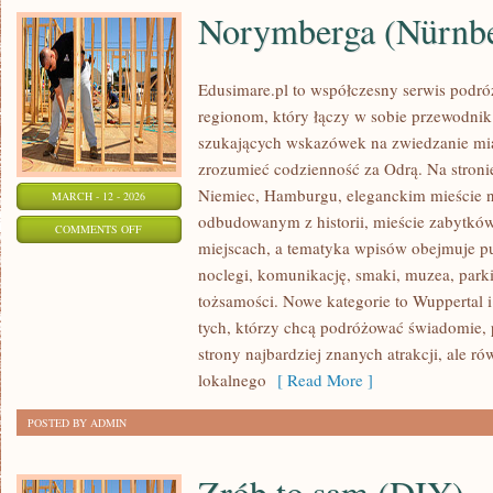
Norymberga (Nürnb
Edusimare.pl to współczesny serwis podr
regionom, który łączy w sobie przewodnik
szukających wskazówek na zwiedzanie mias
zrozumieć codzienność za Odrą. Na stronie 
Niemiec, Hamburgu, eleganckim mieście 
MARCH - 12 - 2026
odbudowanym z historii, mieście zabytkó
ON
COMMENTS OFF
miejscach, a tematyka wpisów obejmuje p
NORYMBERGA
noclegi, komunikację, smaki, muzea, parki
(NÜRNBERG/NUREMBERG)
tożsamości. Nowe kategorie to Wuppertal i
tych, którzy chcą podróżować świadomie,
strony najbardziej znanych atrakcji, ale r
lokalnego
[ Read More ]
POSTED BY ADMIN
Zrób to sam (DIY)