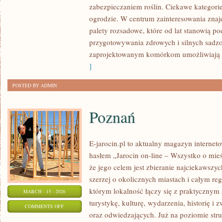
zabezpieczaniem roślin. Ciekawe kategori
W
ogrodzie. W centrum zainteresowania znaj
OGRODZIE
palety rozsadowe, które od lat stanowią p
przygotowywania zdrowych i silnych sadz
zaprojektowanym komórkom umożliwiają 
]
POSTED BY ADMIN
Poznań
E-jarocin.pl to aktualny magazyn internet
hasłem „Jarocin on-line – Wszystko o mieśc
że jego celem jest zbieranie najciekawszyc
szerzej o okolicznych miastach i całym reg
którym lokalność łączy się z praktycznym 
MARCH - 15 - 2026
turystykę, kulturę, wydarzenia, historię 
ON
COMMENTS OFF
oraz odwiedzających. Już na poziomie struk
POZNAŃ