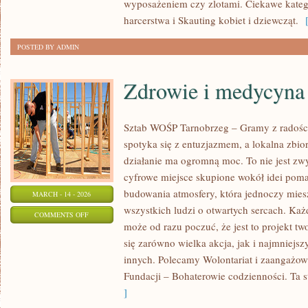
wyposażeniem czy zlotami. Ciekawe katego
WOLONTARIAT
harcerstwa i Skauting kobiet i dziewcząt.
[
POSTED BY ADMIN
Zdrowie i medycyna
Sztab WOŚP Tarnobrzeg – Gramy z radości
spotyka się z entuzjazmem, a lokalna zbi
działanie ma ogromną moc. To nie jest zwy
cyfrowe miejsce skupione wokół idei poma
budowania atmosfery, która jednoczy mie
MARCH - 14 - 2026
wszystkich ludzi o otwartych sercach. Każdy
ON
COMMENTS OFF
może od razu poczuć, że jest to projekt tw
ZDROWIE
się zarówno wielka akcja, jak i najmniejsz
I
innych. Polecamy Wolontariat i zaangażow
MEDYCYNA
Fundacji – Bohaterowie codzienności. Ta s
]