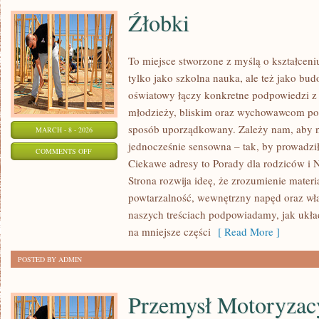
Źłobki
To miejsce stworzone z myślą o kształceni
tylko jako szkolna nauka, ale też jako bu
oświatowy łączy konkretne podpowiedzi z 
młodzieży, bliskim oraz wychowawcom por
sposób uporządkowany. Zależy nam, aby na
MARCH - 8 - 2026
jednocześnie sensowna – tak, by prowadził
ON
COMMENTS OFF
Ciekawe adresy to Porady dla rodziców i 
ŹŁOBKI
Strona rozwija ideę, że zrozumienie materi
powtarzalność, wewnętrzny napęd oraz wła
naszych treściach podpowiadamy, jak układ
na mniejsze części
[ Read More ]
POSTED BY ADMIN
Przemysł Motoryzac