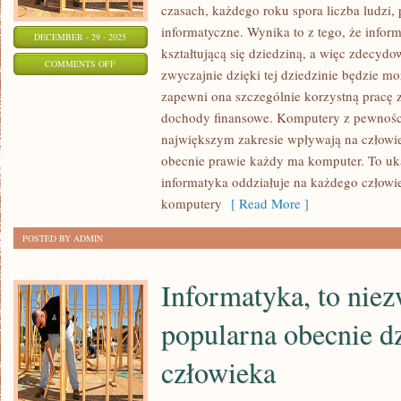
czasach, każdego roku spora liczba ludzi, 
informatyczne. Wynika to z tego, że inform
DECEMBER - 29 - 2025
kształtującą się dziedziną, a więc zdecydo
ON
COMMENTS OFF
zwyczajnie dzięki tej dziedzinie będzie mo
ROZWÓJ
zapewni ona szczególnie korzystną pracę 
KOMPUTERÓW
dochody finansowe. Komputery z pewnośc
ZALEŻNY
największym zakresie wpływają na człowie
JEST
obecnie prawie każdy ma komputer. To uk
OD
informatyka oddziałuje na każdego człowie
ROZWOJU
komputery
[ Read More ]
NOWYCH
POSTED BY ADMIN
TECHNOLOGII
Informatyka, to nie
popularna obecnie dz
człowieka