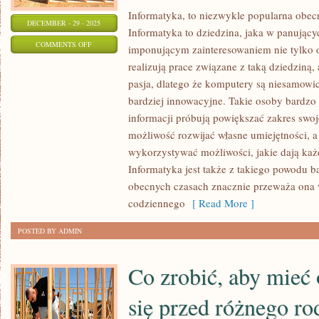
Informatyka, to niezwykle popularna obecn
DECEMBER - 29 - 2025
Informatyka to dziedzina, jaka w panujący
ON
COMMENTS OFF
imponującym zainteresowaniem nie tylko os
INFORMATYKA,
realizują prace związane z taką dziedziną, a
TO
pasja, dlatego że komputery są niesamowici
NIEZWYKLE
bardziej innowacyjne. Takie osoby bardzo 
POPULARNA
informacji próbują powiększać zakres swoj
OBECNIE
możliwość rozwijać własne umiejętności, a
wykorzystywać możliwości, jakie dają ka
DZIEDZINA
Informatyka jest także z takiego powodu b
ŻYCIA
obecnych czasach znacznie przeważa ona 
CZŁOWIEKA
codziennego
[ Read More ]
POSTED BY ADMIN
Co zrobić, aby mieć 
się przed różnego r