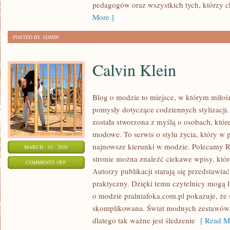
pedagogów oraz wszystkich tych, którzy ch
More ]
POSTED BY ADMIN
Calvin Klein
Blog o modzie to miejsce, w którym miłośn
pomysły dotyczące codziennych stylizacji.
została stworzona z myślą o osobach, któ
modowe. To serwis o stylu życia, który w 
najnowsze kierunki w modzie. Polecamy R
MARCH - 10 - 2026
stronie można znaleźć ciekawe wpisy, które
ON
COMMENTS OFF
Autorzy publikacji starają się przedstawia
CALVIN
praktyczny. Dzięki temu czytelnicy mogą 
KLEIN
o modzie pralniafoka.com.pl pokazuje, że s
skomplikowana. Świat modnych zestawów 
dlatego tak ważne jest śledzenie
[ Read Mo