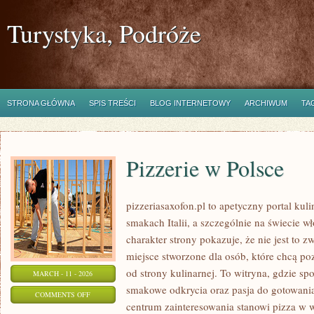
Turystyka, Podróże
STRONA GŁÓWNA
SPIS TREŚCI
BLOG INTERNETOWY
ARCHIWUM
TA
Pizzerie w Polsce
pizzeriasaxofon.pl to apetyczny portal kuli
smakach Italii, a szczególnie na świecie w
charakter strony pokazuje, że nie jest to z
miejsce stworzone dla osób, które chcą p
od strony kulinarnej. To witryna, gdzie spo
MARCH - 11 - 2026
smakowe odkrycia oraz pasja do gotowania
ON
COMMENTS OFF
centrum zainteresowania stanowi pizza w w
PIZZERIE