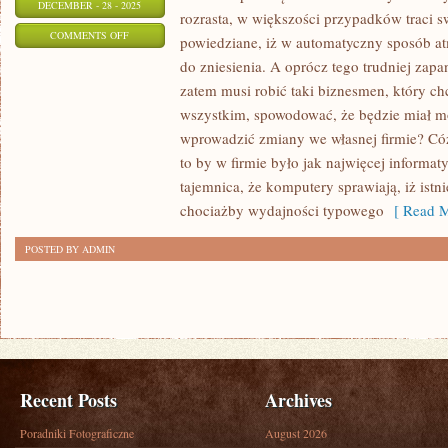
DECEMBER - 28 - 2025
rozrasta, w większości przypadków traci sw
ON
COMMENTS OFF
powiedziane, iż w automatyczny sposób atm
W
do zniesienia. A oprócz tego trudniej za
JAKI
zatem musi robić taki biznesmen, który c
SPOSÓB
wszystkim, spowodować, że będzie miał m
MOŻNA
wprowadzić zmiany we własnej firmie? C
ZNACZNIE
to by w firmie było jak najwięcej informa
tajemnica, że komputery sprawiają, iż ist
USPRAWNIĆ
chociażby wydajności typowego
[ Read M
FUNKCJONOWANIE
SWOJEJ
POSTED BY ADMIN
FIRMY?
Recent Posts
Archives
Poradniki Fotograficzne
August 2026