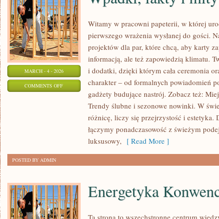
Witamy w pracowni papeterii, w której uro
pierwszego wrażenia wysłanej do gości. N
projektów dla par, które chcą, aby karty z
informacją, ale też zapowiedzią klimatu. 
i dodatki, dzięki którym cała ceremonia or
MARCH - 4 - 2026
charakter – od formalnych powiadomień po
ON
COMMENTS OFF
gadżety budujące nastrój. Zobacz też: Miejs
WPADKI,
Trendy ślubne i sezonowe nowinki. W świe
FAKTY
różnicę, liczy się przejrzystość i estetyka
I
łączymy ponadczasowość z świeżym podej
MITY
luksusowy,
[ Read More ]
O
ŚLUBACH
POSTED BY ADMIN
Energetyka Konwenc
Ta strona to wszechstronne centrum wiedz