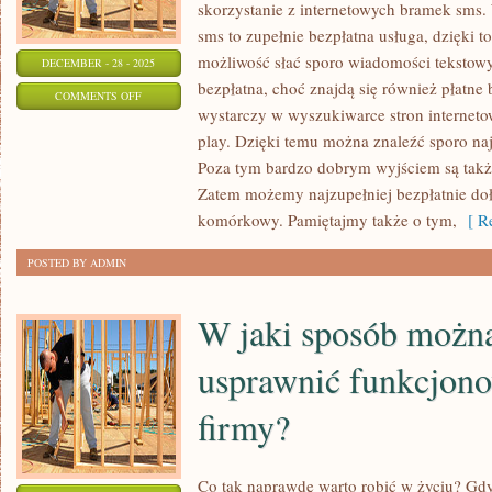
skorzystanie z internetowych bramek sms
sms to zupełnie bezpłatna usługa, dzięki t
możliwość słać sporo wiadomości tekstowy
DECEMBER - 28 - 2025
bezpłatna, choć znajdą się również płatne 
ON
COMMENTS OFF
wystarczy w wyszukiwarce stron internet
JAK
play. Dzięki temu można znaleźć sporo na
WYSYŁAĆ
Poza tym bardzo dobrym wyjściem są także
TANIEJ
Zatem możemy najzupełniej bezpłatnie doł
SMS-
komórkowy. Pamiętajmy także o tym,
[ Re
Y?
POSTED BY ADMIN
W jaki sposób można
usprawnić funkcjono
firmy?
Co tak naprawdę warto robić w życiu? Gdy