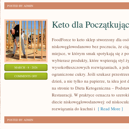
POSTED BY ADMIN
Keto dla Początkują
FoodForce to keto sklep stworzony dla osó
niskowęglowodanowo bez poczucia, że ciąg
miejsce, w którym smak spotykają się z 
wybierasz produkty, które wspierają styl ż
wysokotłuszczowych rozwiązaniach, a jed
MARCH - 8 - 2026
ograniczone cukry. Jeśli szukasz przestrzen
ON
COMMENTS OFF
dzień, a nie tylko na papierze, ta idea jes
KETO
na stronie to Dieta Ketogeniczna – Podsta
DLA
Restauracji. W praktyce oznacza to szerok
POCZĄTKUJĄCYCH
diecie niskowęglowodanowej: od niskocuk
rozwiązania do kuchni i
[ Read More ]
POSTED BY ADMIN