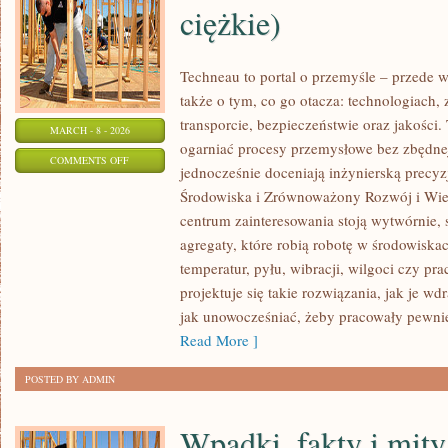
ciężkie)
Techneau to portal o przemyśle – przede w
także o tym, co go otacza: technologiach, z
transporcie, bezpieczeństwie oraz jakości.
MARCH - 8 - 2026
ogarniać procesy przemysłowe bez zbędnej 
ON
COMMENTS OFF
jednocześnie doceniają inżynierską precy
PRZEMYSŁ
Środowiska i Zrównoważony Rozwój i Wie
MOTORYZACYJNY
centrum zainteresowania stoją wytwórnie,
(POJAZDY
agregaty, które robią robotę w środowisk
CIĘŻKIE)
temperatur, pyłu, wibracji, wilgoci czy pr
projektuje się takie rozwiązania, jak je w
jak unowocześniać, żeby pracowały pewnie
Read More ]
POSTED BY ADMIN
Wpadki, fakty i mity