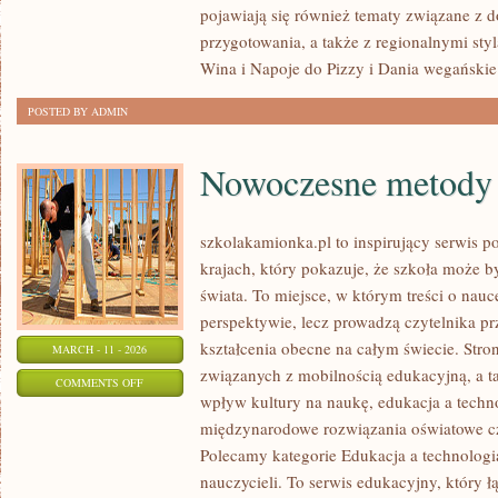
pojawiają się również tematy związane z 
W
przygotowania, a także z regionalnymi sty
POLSCE
Wina i Napoje do Pizzy i Dania wegańskie
POSTED BY ADMIN
Nowoczesne metody 
szkolakamionka.pl to inspirujący serwis 
krajach, który pokazuje, że szkoła może b
świata. To miejsce, w którym treści o nauc
perspektywie, lecz prowadzą czytelnika p
kształcenia obecne na całym świecie. Stro
MARCH - 11 - 2026
związanych z mobilnością edukacyjną, a ta
ON
COMMENTS OFF
wpływ kultury na naukę, edukacja a techn
NOWOCZESNE
międzynarodowe rozwiązania oświatowe cz
METODY
Polecamy kategorie Edukacja a technologia 
NAUCZANIA
nauczycieli. To serwis edukacyjny, który 