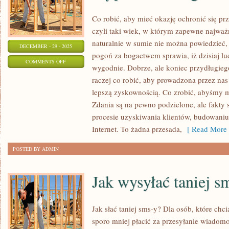
Co robić, aby mieć okazję ochronić się 
czyli taki wiek, w którym zapewne najważn
naturalnie w sumie nie można powiedzieć,
DECEMBER - 29 - 2025
pogoń za bogactwem sprawia, iż dzisiaj lu
ON
COMMENTS OFF
wygodnie. Dobrze, ale koniec przydługie
CO
raczej co robić, aby prowadzona przez nas
ZROBIĆ,
lepszą zyskownością. Co zrobić, abyśmy m
ABY
Zdania są na pewno podzielone, ale fakty są
MIEĆ
procesie uzyskiwania klientów, budowaniu 
OKAZJĘ
Internet. To żadna przesada,
[ Read More 
OCHRONIĆ
POSTED BY ADMIN
SIĘ
PRZED
Jak wysyłać taniej s
RÓŻNEGO
RODZAJU
WIRUSAMI?
Jak słać taniej sms-y? Dla osób, które chc
sporo mniej płacić za przesyłanie wiadom