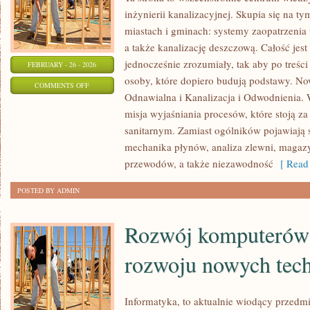
inżynierii kanalizacyjnej. Skupia się na ty
miastach i gminach: systemy zaopatrzenia
a także kanalizację deszczową. Całość jes
jednocześnie zrozumiały, tak aby po treści 
FEBRUARY - 26 - 2026
osoby, które dopiero budują podstawy. Now
ON
COMMENTS OFF
Odnawialna i Kanalizacja i Odwodnienia. W
ENERGETYKA
misja wyjaśniania procesów, które stoją 
KONWENCJONALNA
sanitarnym. Zamiast ogólników pojawiają s
mechanika płynów, analiza zlewni, maga
przewodów, a także niezawodność
[ Read 
POSTED BY ADMIN
Rozwój komputerów z
rozwoju nowych tech
Informatyka, to aktualnie wiodący przedm