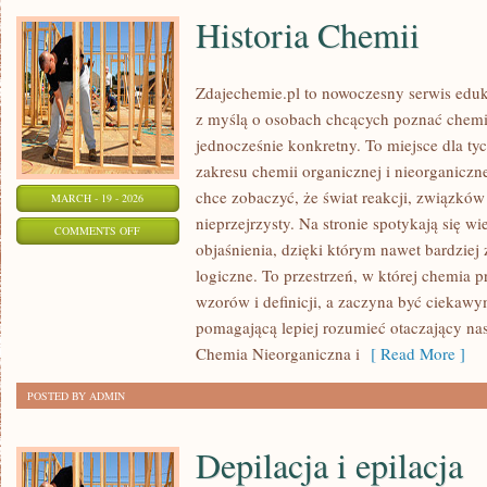
Historia Chemii
Zdajechemie.pl to nowoczesny serwis eduk
z myślą o osobach chcących poznać chemi
jednocześnie konkretny. To miejsce dla tyc
zakresu chemii organicznej i nieorganiczne
chce zobaczyć, że świat reakcji, związków
MARCH - 19 - 2026
nieprzejrzysty. Na stronie spotykają się w
ON
COMMENTS OFF
objaśnienia, dzięki którym nawet bardziej 
HISTORIA
logiczne. To przestrzeń, w której chemia 
CHEMII
wzorów i definicji, a zaczyna być ciekaw
pomagającą lepiej rozumieć otaczający nas 
Chemia Nieorganiczna i
[ Read More ]
POSTED BY ADMIN
Depilacja i epilacja