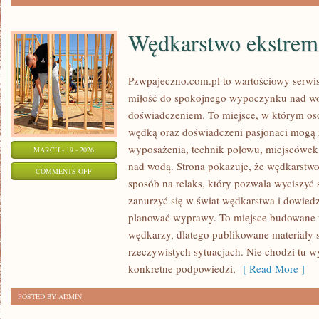
Wędkarstwo ekstrem
Pzwpajeczno.com.pl to wartościowy serwis
miłość do spokojnego wypoczynku nad w
doświadczeniem. To miejsce, w którym oso
wędką oraz doświadczeni pasjonaci mogą 
wyposażenia, technik połowu, miejscówek
MARCH - 19 - 2026
nad wodą. Strona pokazuje, że wędkarstwo 
ON
COMMENTS OFF
sposób na relaks, który pozwala wyciszyć 
WĘDKARSTWO
zanurzyć się w świat wędkarstwa i dowiedzi
EKSTREMALNE
planować wyprawy. To miejsce budowane 
wędkarzy, dlatego publikowane materiały 
rzeczywistych sytuacjach. Nie chodzi tu wy
konkretne podpowiedzi,
[ Read More ]
POSTED BY ADMIN