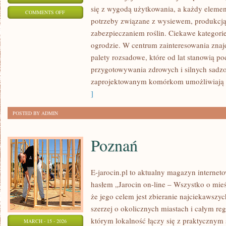
się z wygodą użytkowania, a każdy elemen
ON
COMMENTS OFF
potrzeby związane z wysiewem, produkcj
ZIOŁA
zabezpieczaniem roślin. Ciekawe kategori
W
ogrodzie. W centrum zainteresowania znaj
OGRODZIE
palety rozsadowe, które od lat stanowią p
przygotowywania zdrowych i silnych sadz
zaprojektowanym komórkom umożliwiają 
]
POSTED BY ADMIN
Poznań
E-jarocin.pl to aktualny magazyn internet
hasłem „Jarocin on-line – Wszystko o mieśc
że jego celem jest zbieranie najciekawszyc
szerzej o okolicznych miastach i całym reg
którym lokalność łączy się z praktycznym 
MARCH - 15 - 2026