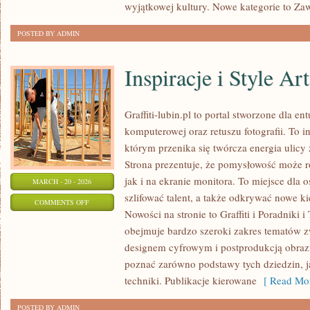
wyjątkowej kultury. Nowe kategorie to Z
POSTED BY ADMIN
Inspiracje i Style Ar
Graffiti-lubin.pl to portal stworzone dla ent
komputerowej oraz retuszu fotografii. To 
którym przenika się twórcza energia ulicy
Strona prezentuje, że pomysłowość może r
jak i na ekranie monitora. To miejsce dla 
MARCH - 20 - 2026
szlifować talent, a także odkrywać nowe ki
ON
COMMENTS OFF
Nowości na stronie to Graffiti i Poradniki i
INSPIRACJE
obejmuje bardzo szeroki zakres tematów z
I
designem cyfrowym i postprodukcją obraz
STYLE
poznać zarówno podstawy tych dziedzin, j
ARTYSTYCZNE
techniki. Publikacje kierowane
[ Read Mor
POSTED BY ADMIN