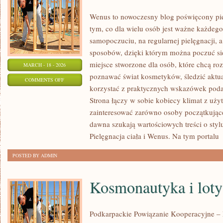
Wenus to nowoczesny blog poświęcony piel
tym, co dla wielu osób jest ważne każdeg
samopoczuciu, na regularnej pielęgnacji, 
sposobów, dzięki którym można poczuć się 
miejsce stworzone dla osób, które chcą roz
MARCH - 18 - 2026
poznawać świat kosmetyków, śledzić aktual
ON
COMMENTS OFF
korzystać z praktycznych wskazówek pod
DEPILACJA
Strona łączy w sobie kobiecy klimat z uży
I
zainteresować zarówno osoby początkujące,
EPILACJA
dawna szukają wartościowych treści o stylu
Pielęgnacja ciała i Wenus. Na tym portalu
[
POSTED BY ADMIN
Kosmonautyka i loty
Podkarpackie Powiązanie Kooperacyjne – L