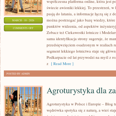
współczesna platforma online, która jest 
świecie awioniki lekkiej. To przestrzeń, w
pasją do latania, a informacje łączą się z 
można postrzegać jako bazę wiedzy, które 
MARCH - 18 - 2026
punktów widzenia, od aspektów inżynieryj
ON
COMMENTS OFF
Zobacz też Ciekawostki lotnicze i Modelars
KOSMONAUTYKA
sama identyfikacja strony sugeruje, że ma
I
przedsięwzięciem osadzonym w realiach re
LOTY
segment lekkiego lotnictwa staje się głó
SUBORBITALNE
Podkarpacie od lat przywodzi na myśl z r
z
[ Read More ]
POSTED BY ADMIN
Agroturystyka dla z
Agroturystyka w Polsce i Europie – Blog t
wędrówka spotyka się z naturą, a wieś staj