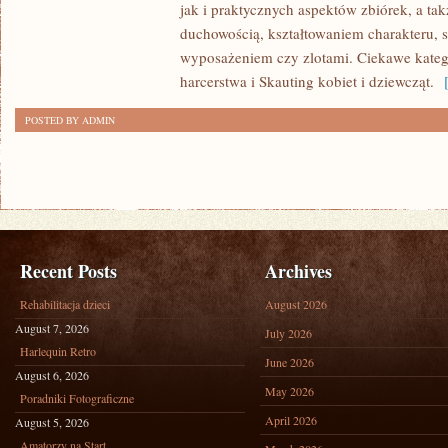
jak i praktycznych aspektów zbiórek, a t
SŁUŻBA
duchowością, kształtowaniem charakteru,
I
wyposażeniem czy zlotami. Ciekawe katego
WOLONTARIAT
harcerstwa i Skauting kobiet i dziewcząt.
[
POSTED BY ADMIN
Recent Posts
Archives
Rehabilitacja dzieci
August 2026
August 7, 2026
July 2026
Harlequin Retro
June 2026
August 6, 2026
May 2026
Poradniki Fotograficzne
April 2026
August 5, 2026
Amatorzy na Start