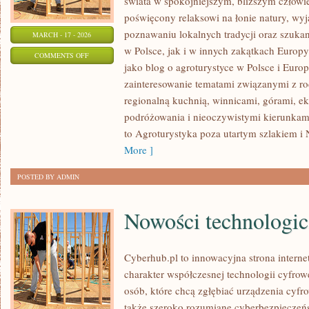
świata w spokojniejszym, bliższym człowi
poświęcony relaksowi na łonie natury, wy
poznawaniu lokalnych tradycji oraz szuk
MARCH - 17 - 2026
w Polsce, jak i w innych zakątkach Europy
ON
COMMENTS OFF
jako blog o agroturystyce w Polsce i Europ
AGROTURYSTYKA
zainteresowanie tematami związanymi z 
DLA
regionalną kuchnią, winnicami, górami, e
ZAKOCHANYCH
podróżowania i nieoczywistymi kierunkam
to Agroturystyka poza utartym szlakiem i 
More ]
POSTED BY ADMIN
Nowości technologi
Cyberhub.pl to innowacyjna strona interne
charakter współczesnej technologii cyfrow
osób, które chcą zgłębiać urządzenia cyfr
także szeroko rozumiane cyberbezpieczeń