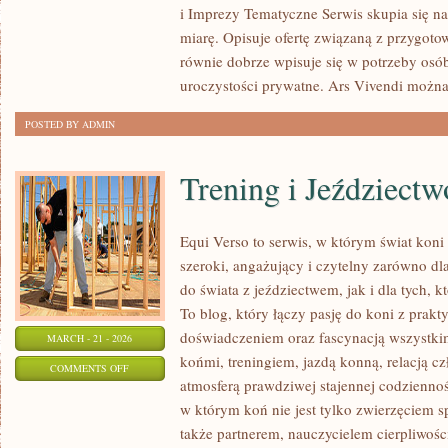
i Imprezy Tematyczne Serwis skupia się n
I
miarę. Opisuje ofertę związaną z przygoto
TORTY
równie dobrze wpisuje się w potrzeby os
uroczystości prywatne. Ars Vivendi możn
POSTED BY ADMIN
Trening i Jeździectw
Equi Verso to serwis, w którym świat kon
szeroki, angażujący i czytelny zarówno dl
do świata z jeździectwem, jak i dla tych, kt
To blog, który łączy pasję do koni z prak
doświadczeniem oraz fascynacją wszystkim
MARCH - 21 - 2026
końmi, treningiem, jazdą konną, relacją c
ON
COMMENTS OFF
atmosferą prawdziwej stajennej codziennoś
TRENING
w którym koń nie jest tylko zwierzęciem 
I
także partnerem, nauczycielem cierpliwośc
JEŹDZIECTWO