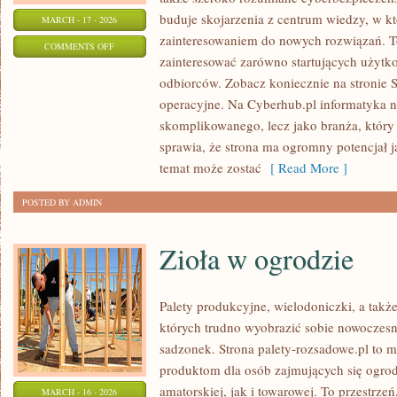
buduje skojarzenia z centrum wiedzy, w kt
MARCH - 17 - 2026
zainteresowaniem do nowych rozwiązań. To
ON
COMMENTS OFF
zainteresować zarówno startujących użytk
NOWOŚCI
odbiorców. Zobacz koniecznie na stronie 
TECHNOLOGICZNE
operacyjne. Na Cyberhub.pl informatyka ni
skomplikowanego, lecz jako branża, który
sprawia, że strona ma ogromny potencjał 
temat może zostać
[ Read More ]
POSTED BY ADMIN
Zioła w ogrodzie
Palety produkcyjne, wielodoniczki, a także
których trudno wyobrazić sobie nowoczesn
sadzonek. Strona palety-rozsadowe.pl to 
produktom dla osób zajmujących się ogro
amatorskiej, jak i towarowej. To przestrze
MARCH - 16 - 2026