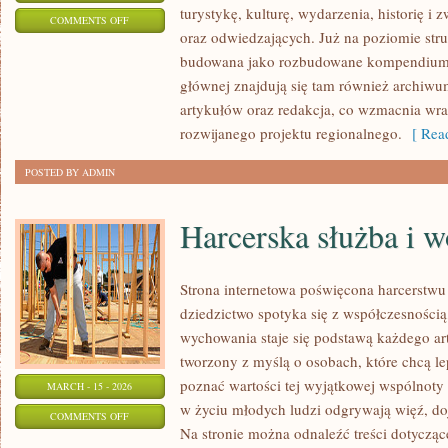
turystykę, kulturę, wydarzenia, historię 
ON
COMMENTS OFF
oraz odwiedzających. Już na poziomie struk
POZNAŃ
budowana jako rozbudowane kompendium i
głównej znajdują się tam również archiwum,
artykułów oraz redakcja, co wzmacnia wra
rozwijanego projektu regionalnego.
[ Read
POSTED BY ADMIN
Harcerska służba i w
Strona internetowa poświęcona harcerstwu 
dziedzictwo spotyka się z współczesnością,
wychowania staje się podstawą każdego ar
tworzony z myślą o osobach, które chcą le
poznać wartości tej wyjątkowej wspólnoty 
MARCH - 15 - 2026
w życiu młodych ludzi odgrywają więź, doj
ON
COMMENTS OFF
Na stronie można odnaleźć treści dotyczące
HARCERSKA