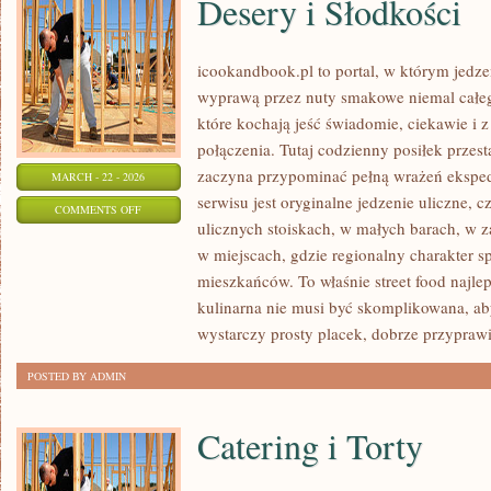
Desery i Słodkości
icookandbook.pl to portal, w którym jedzeni
wyprawą przez nuty smakowe niemal całego
które kochają jeść świadomie, ciekawie i z
połączenia. Tutaj codzienny posiłek przes
zaczyna przypominać pełną wrażeń eksp
MARCH - 22 - 2026
serwisu jest oryginalne jedzenie uliczne, cz
ON
COMMENTS OFF
ulicznych stoiskach, w małych barach, w z
DESERY
w miejscach, gdzie regionalny charakter 
I
mieszkańców. To właśnie street food najlep
SŁODKOŚCI
kulinarna nie musi być skomplikowana, a
wystarczy prosty placek, dobrze przypraw
POSTED BY ADMIN
Catering i Torty