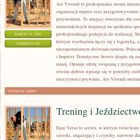
Ars Vivendi to profesjonalna strona intern
organizacji imprez oraz przygotowywani
przewodnim. To miejsce stworzone dla osób,
nietuzinkowych inspiracji na spotkania spe
profesjonalnego podejścia do realizacji. S
MARCH - 21 - 2026
którym wyobraźnia łączy się z logistyką, a
ON
COMMENTS OFF
niezapomnianym doświadczeniem. Poleca
CATERING
i Imprezy Tematyczne Serwis skupia się n
I
miarę. Opisuje ofertę związaną z przygoto
TORTY
równie dobrze wpisuje się w potrzeby os
uroczystości prywatne. Ars Vivendi możn
POSTED BY ADMIN
Trening i Jeździectw
Equi Verso to serwis, w którym świat kon
szeroki, angażujący i czytelny zarówno dl