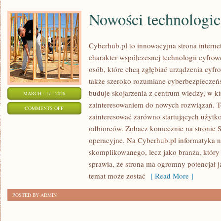
Nowości technologi
Cyberhub.pl to innowacyjna strona interne
charakter współczesnej technologii cyfrow
osób, które chcą zgłębiać urządzenia cyfr
także szeroko rozumiane cyberbezpieczeń
buduje skojarzenia z centrum wiedzy, w kt
MARCH - 17 - 2026
zainteresowaniem do nowych rozwiązań. To
ON
COMMENTS OFF
zainteresować zarówno startujących użytk
NOWOŚCI
odbiorców. Zobacz koniecznie na stronie 
TECHNOLOGICZNE
operacyjne. Na Cyberhub.pl informatyka ni
skomplikowanego, lecz jako branża, który
sprawia, że strona ma ogromny potencjał 
temat może zostać
[ Read More ]
POSTED BY ADMIN