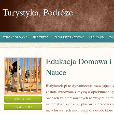
Turystyka, Podróże
STRONA GŁÓWNA
SPIS TREŚCI
BLOG INTERNETOWY
ARCHIWUM
TA
Edukacja Domowa i
Nauce
Bialykotek.pl to dynamicznie rozwijająca s
została stworzona z myślą o opiekunach, 
osobach zainteresowanych rozwojem najmło
JUNE - 3 - 2026
na tematyce żłobków, placówek przedszkol
ON
COMMENTS OFF
merytorycznych informacji dla osób, któr
EDUKACJA