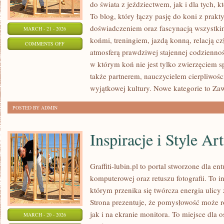
do świata z jeździectwem, jak i dla tych, kt
To blog, który łączy pasję do koni z prak
doświadczeniem oraz fascynacją wszystkim
MARCH - 21 - 2026
końmi, treningiem, jazdą konną, relacją c
ON
COMMENTS OFF
atmosferą prawdziwej stajennej codziennoś
TRENING
w którym koń nie jest tylko zwierzęciem 
I
także partnerem, nauczycielem cierpliwośc
JEŹDZIECTWO
wyjątkowej kultury. Nowe kategorie to Z
POSTED BY ADMIN
Inspiracje i Style Ar
Graffiti-lubin.pl to portal stworzone dla ent
komputerowej oraz retuszu fotografii. To 
którym przenika się twórcza energia ulicy
Strona prezentuje, że pomysłowość może r
jak i na ekranie monitora. To miejsce dla 
MARCH - 20 - 2026