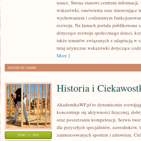
nauce. Strona stanowi centrum informacji,
DOMOWA
wskazówki, omówienia oraz interesujące i
I
wychowaniem i codziennym funkcjonowani
WSPARCIE
rozwoju. Na łamach portalu publikowane 
W
dotyczące rozwoju społecznego dzieci, ksz
NAUCE
także tematów związanych z adaptacją w s
tutaj użyteczne wskazówki dotyczące cod
More ]
POSTED BY ADMIN
Historia i Ciekawost
AkademikaWF.pl to dynamicznie rozwijając
koncentruje się aktywności fizycznej, dob
oraz poszerzaniu kompetencji. Serwis tw
dla przyszłych specjalistów, zawodników, 
zainteresowanych sportem i zdrowiem. Cie
JUNE - 2 - 2026