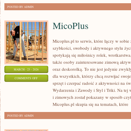
POSTED BY ADMIN
MicoPlus
Micoplus.pl to serwis, które łączy w sobie
szybkości, swobody i aktywnego stylu życi
spotykają się miłośnicy rolek, wrotkarstwa
także osoby zainteresowane zimową aktywn
oraz deskorolką. To nie jest jedynie zwykły
MARCH - 23 - 2026
dla wszystkich, którzy chcą rozwijać swo
ON
COMMENTS OFF
sprzęt i czerpać radość z aktywności na ś
MICOPLUS
Wydarzenia i Zawody i Styl i Triki. Na tej
i zimowych został pokazany w sposób czyte
Micoplus.pl skupia się na tematach, które
[
POSTED BY ADMIN