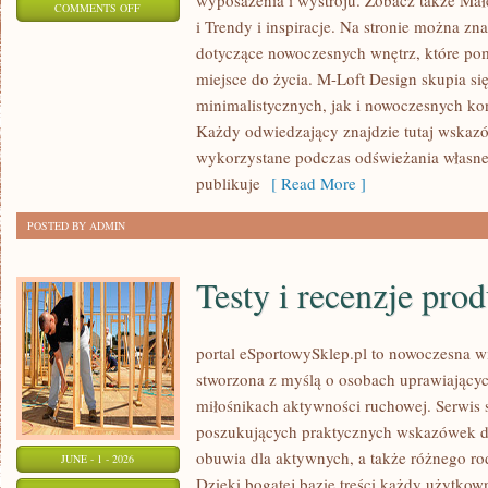
wyposażenia i wystroju. Zobacz także Mał
ON
COMMENTS OFF
i Trendy i inspiracje. Na stronie można z
DIY
dotyczące nowoczesnych wnętrz, które po
I
miejsce do życia. M-Loft Design skupia s
KREATYWNE
minimalistycznych, jak i nowoczesnych ko
PROJEKTY
Każdy odwiedzający znajdzie tutaj wskazó
wykorzystane podczas odświeżania własnej 
publikuje
[ Read More ]
POSTED BY ADMIN
Testy i recenzje pro
portal eSportowySklep.pl to nowoczesna wi
stworzona z myślą o osobach uprawiającyc
miłośnikach aktywności ruchowej. Serwis 
poszukujących praktycznych wskazówek d
obuwia dla aktywnych, a także różnego ro
JUNE - 1 - 2026
Dzięki bogatej bazie treści każdy użytkow