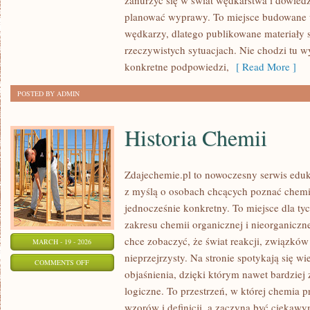
zanurzyć się w świat wędkarstwa i dowiedzi
EKSTREMALNE
planować wyprawy. To miejsce budowane 
wędkarzy, dlatego publikowane materiały 
rzeczywistych sytuacjach. Nie chodzi tu wy
konkretne podpowiedzi,
[ Read More ]
POSTED BY ADMIN
Historia Chemii
Zdajechemie.pl to nowoczesny serwis eduk
z myślą o osobach chcących poznać chemi
jednocześnie konkretny. To miejsce dla tyc
zakresu chemii organicznej i nieorganiczne
chce zobaczyć, że świat reakcji, związków
MARCH - 19 - 2026
nieprzejrzysty. Na stronie spotykają się w
ON
COMMENTS OFF
objaśnienia, dzięki którym nawet bardziej 
HISTORIA
logiczne. To przestrzeń, w której chemia 
CHEMII
wzorów i definicji, a zaczyna być ciekaw