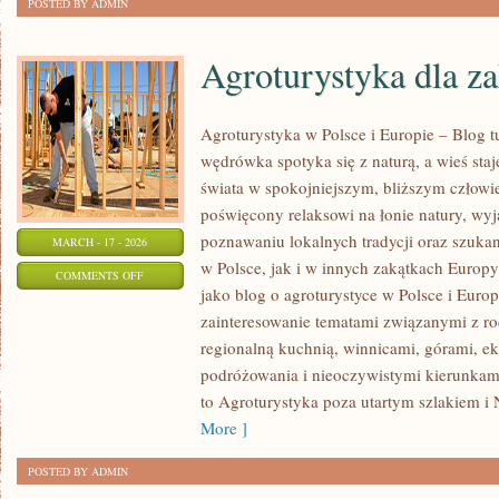
POSTED BY ADMIN
Agroturystyka dla z
Agroturystyka w Polsce i Europie – Blog t
wędrówka spotyka się z naturą, a wieś staj
świata w spokojniejszym, bliższym człowi
poświęcony relaksowi na łonie natury, wy
poznawaniu lokalnych tradycji oraz szuk
MARCH - 17 - 2026
w Polsce, jak i w innych zakątkach Europy
ON
COMMENTS OFF
jako blog o agroturystyce w Polsce i Europ
AGROTURYSTYKA
zainteresowanie tematami związanymi z 
DLA
regionalną kuchnią, winnicami, górami, e
ZAKOCHANYCH
podróżowania i nieoczywistymi kierunkam
to Agroturystyka poza utartym szlakiem i 
More ]
POSTED BY ADMIN