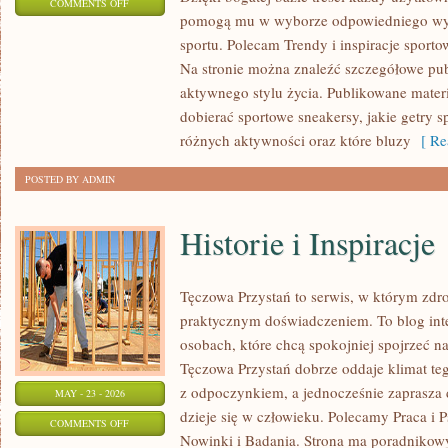
ON
COMMENTS OFF
pomogą mu w wyborze odpowiedniego wyp
TESTY
sportu. Polecam Trendy i inspiracje sportow
I
Na stronie można znaleźć szczegółowe pu
RECENZJE
aktywnego stylu życia. Publikowane mater
PRODUKTÓW
dobierać sportowe sneakersy, jakie getry 
różnych aktywności oraz które bluzy
[ Re
POSTED BY ADMIN
Historie i Inspiracje
Tęczowa Przystań to serwis, w którym zdro
praktycznym doświadczeniem. To blog int
osobach, które chcą spokojniej spojrzeć n
Tęczowa Przystań dobrze oddaje klimat teg
z odpoczynkiem, a jednocześnie zaprasza 
MAY - 23 - 2026
dzieje się w człowieku. Polecamy Praca i P
ON
COMMENTS OFF
Nowinki i Badania. Strona ma poradnikowy
HISTORIE