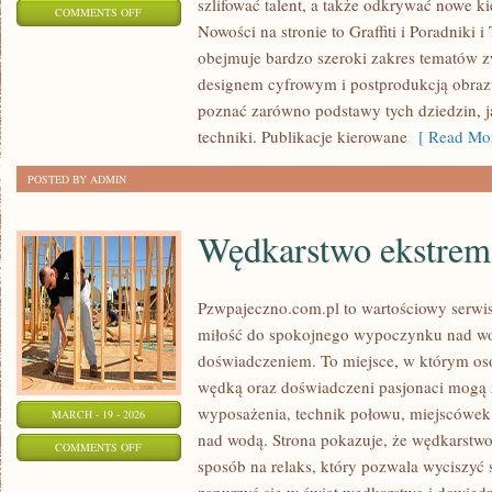
szlifować talent, a także odkrywać nowe ki
ON
COMMENTS OFF
Nowości na stronie to Graffiti i Poradniki i
INSPIRACJE
obejmuje bardzo szeroki zakres tematów z
I
designem cyfrowym i postprodukcją obraz
STYLE
poznać zarówno podstawy tych dziedzin, j
ARTYSTYCZNE
techniki. Publikacje kierowane
[ Read Mor
POSTED BY ADMIN
Wędkarstwo ekstrem
Pzwpajeczno.com.pl to wartościowy serwis
miłość do spokojnego wypoczynku nad w
doświadczeniem. To miejsce, w którym oso
wędką oraz doświadczeni pasjonaci mogą 
wyposażenia, technik połowu, miejscówek
MARCH - 19 - 2026
nad wodą. Strona pokazuje, że wędkarstwo 
ON
COMMENTS OFF
sposób na relaks, który pozwala wyciszyć 
WĘDKARSTWO