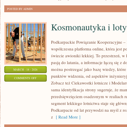
POSTED BY ADMIN
Kosmonautyka i loty
Podkarpackie Powiązanie Kooperacyjne – L
współczesna platforma online, która jest 
świecie awioniki lekkiej. To przestrzeń, w
pasją do latania, a informacje łączą się z 
można postrzegać jako bazę wiedzy, które 
MARCH - 18 - 2026
punktów widzenia, od aspektów inżynieryj
ON
COMMENTS OFF
Zobacz też Ciekawostki lotnicze i Modelars
KOSMONAUTYKA
sama identyfikacja strony sugeruje, że ma
I
przedsięwzięciem osadzonym w realiach re
LOTY
segment lekkiego lotnictwa staje się głó
SUBORBITALNE
Podkarpacie od lat przywodzi na myśl z r
z
[ Read More ]