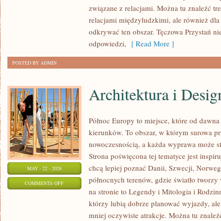
związane z relacjami. Można tu znaleźć treś
I
relacjami międzyludzkimi, ale również dla
INSPIRACJE
odkrywać ten obszar. Tęczowa Przystań ni
odpowiedzi,
[ Read More ]
POSTED BY ADMIN
Architektura i Desig
Północ Europy to miejsce, które od dawna
kierunków. To obszar, w którym surowa pr
nowoczesnością, a każda wyprawa może stać
Strona poświęcona tej tematyce jest inspir
chcą lepiej poznać Danii, Szwecji, Norwegii
MAY - 22 - 2026
północnych terenów, gdzie światło tworzy
ON
COMMENTS OFF
na stronie to Legendy i Mitologia i Rodzin
ARCHITEKTURA
którzy lubią dobrze planować wyjazdy, al
I
mniej oczywiste atrakcje. Można tu znaleź
DESIGN