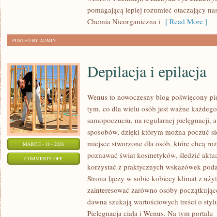
pomagającą lepiej rozumieć otaczający nas 
Chemia Nieorganiczna i
[ Read More ]
POSTED BY ADMIN
Depilacja i epilacja
Wenus to nowoczesny blog poświęcony piel
tym, co dla wielu osób jest ważne każdeg
samopoczuciu, na regularnej pielęgnacji, 
sposobów, dzięki którym można poczuć się 
miejsce stworzone dla osób, które chcą roz
MARCH - 18 - 2026
poznawać świat kosmetyków, śledzić aktual
ON
COMMENTS OFF
korzystać z praktycznych wskazówek pod
DEPILACJA
Strona łączy w sobie kobiecy klimat z uży
I
zainteresować zarówno osoby początkujące,
EPILACJA
dawna szukają wartościowych treści o stylu
Pielęgnacja ciała i Wenus. Na tym portalu
[