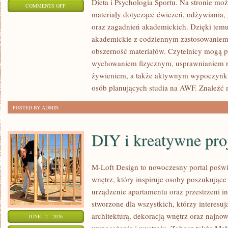
Dieta i Psychologia Sportu. Na stronie m
ON
COMMENTS OFF
materiały dotyczące ćwiczeń, odżywiania, p
HISTORIA
oraz zagadnień akademickich. Dzięki temu
I
akademickie z codziennym zastosowaniem.
CIEKAWOSTKI
obszerność materiałów. Czytelnicy mogą 
wychowaniem fizycznym, usprawnianiem
żywieniem, a także aktywnym wypoczynki
osób planujących studia na AWF. Znaleźć
POSTED BY ADMIN
DIY i kreatywne pro
M-Loft Design to nowoczesny portal poświ
wnętrz, który inspiruje osoby poszukując
urządzenie apartamentu oraz przestrzeni in
stworzone dla wszystkich, którzy interesu
architekturą, dekoracją wnętrz oraz najno
JUNE - 2 - 2026