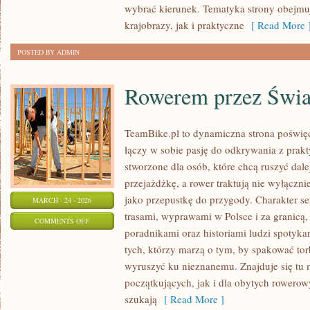
wybrać kierunek. Tematyka strony obejm
krajobrazy, jak i praktyczne
[ Read More 
POSTED BY ADMIN
Rowerem przez Świa
TeamBike.pl to dynamiczna strona poświę
łączy w sobie pasję do odkrywania z prak
stworzone dla osób, które chcą ruszyć dale
przejażdżkę, a rower traktują nie wyłączni
jako przepustkę do przygody. Charakter s
MARCH - 24 - 2026
trasami, wyprawami w Polsce i za granicą,
ON
COMMENTS OFF
poradnikami oraz historiami ludzi spotyka
ROWEREM
tych, którzy marzą o tym, by spakować tor
PRZEZ
wyruszyć ku nieznanemu. Znajduje się tu 
ŚWIAT
początkujących, jak i dla obytych rowero
szukają
[ Read More ]