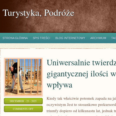
Turystyka, Podróże
STRONA GŁÓWNA
SPIS TREŚCI
BLOG INTERNETOWY
ARCHIWUM
TA
Uniwersalnie twierdzi
gigantycznej ilości 
wpływa
Kiedy tak właściwie potomek zapada na j
DECEMBER - 23 - 2025
oczywistym Jest to stosunkowo prekursorsk
ON
COMMENTS OFF
triumfy dopiero od kilkunastu lat, jednak 
UNIWERSALNIE