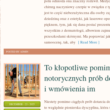
polu odniosła ona znaczny rozkwit. Medyc
TWIERDZI
chirurg naczyniowy czerpie w związku z 
SIĘ,
jest to część niebezużyteczna dla osoby za
ŻE
dziedziną oraz z estetyki, jak laserowe ope
PICIE
pięknem, tym, jak się dana postać prezent
wszystkim z dermatologii, albowiem zajmu
GIGANTYCZNEJ
przeszkodami skórnymi. Ma poprawiać jak
ILOŚCI
samoocenę, tak, aby
[ Read More ]
WODY
KORZYSTNIE
POSTED BY ADMIN
WPŁYWA
To kłopotliwe pomi
notorycznych prób do
i wmówienia im
Niestety pomimo ciągłych prób dotarcia d
DECEMBER - 23 - 2025
to względnie pionierska dyscyplina, która 