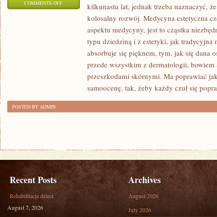
ON
COMMENTS OFF
kilkunastu lat, jednak trzeba naznaczyć, ż
TO
kolosalny rozwój. Medycyna estetyczna cz
KŁOPOTLIWE
aspektu medycyny, jest to cząstka niezbęd
POMIMO
typu dziedziną i z estetyki, jak tradycyjna
NOTORYCZNYCH
absorbuje się pięknem, tym, jak się dana 
PRÓB
przede wszystkim z dermatologii, bowiem 
przeszkodami skórnymi. Ma poprawiać jak
DOTARCIA
samoocenę, tak, żeby każdy czuł się popr
DO
LUDZI
POSTED BY ADMIN
I
WMÓWIENIA
IM
Recent Posts
Archives
Rehabilitacja dzieci
August 2026
August 7, 2026
July 2026