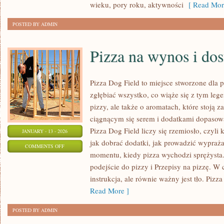
wieku, pory roku, aktywności
[ Read Mor
POSTED BY ADMIN
Pizza na wynos i do
Pizza Dog Field to miejsce stworzone dla 
zgłębiać wszystko, co wiąże się z tym leg
pizzy, ale także o aromatach, które stoją
ciągnącym się serem i dodatkami dopasow
Pizza Dog Field liczy się rzemiosło, czyli 
JANUARY - 13 - 2026
jak dobrać dodatki, jak prowadzić wyprażan
ON
COMMENTS OFF
momentu, kiedy pizza wychodzi sprężysta.
PIZZA
podejście do pizzy i Przepisy na pizzę. W 
NA
instrukcja, ale równie ważny jest tło. Pizza 
WYNOS
Read More ]
I
DOSTAWA
POSTED BY ADMIN