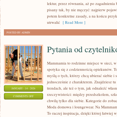
lektur, przez równania, aż po zagadnienia 
pisany tak, by nie męczyć: najpierw pojaw
potem konkretne zasady, a na końcu przyk
utrwalić
[ Read More ]
POSTED BY ADMIN
Pytania od czytelni
Mammamia to rodzinne miejsce w sieci, w
spotyka się z codziennością opiekunów. T
myślą o tych, którzy chcą ubierać siebie i
jednocześnie z charakterem. Znajdziesz tu 
trendach, ale też o tym, jak odnaleźć włas
JANUARY - 14 - 2026
rzeczywistości: między przedszkolem, szko
ON
COMMENTS OFF
chwilą tylko dla siebie. Kategorie do zobac
PYTANIA
Moda domowa i loungewear. Na Mammamii 
OD
To raczej inspiracja, dzięki której łatwie
CZYTELNIKÓW