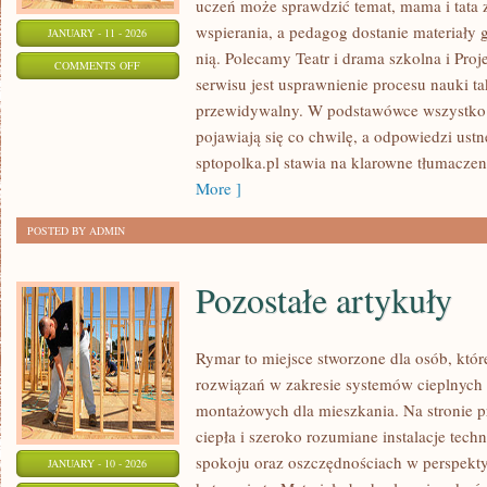
uczeń może sprawdzić temat, mama i tata
wspierania, a pedagog dostanie materiały g
JANUARY - 11 - 2026
nią. Polecamy Teatr i drama szkolna i Proj
ON
COMMENTS OFF
serwisu jest usprawnienie procesu nauki ta
SZKOŁA
przewidywalny. W podstawówce wszystko d
PODSTAWOWA
pojawiają się co chwilę, a odpowiedzi ustn
sptopolka.pl stawia na klarowne tłumaczen
More ]
POSTED BY ADMIN
Pozostałe artykuły
Rymar to miejsce stworzone dla osób, któ
rozwiązań w zakresie systemów cieplnych
montażowych dla mieszkania. Na stronie 
ciepła i szeroko rozumiane instalacje tech
spokoju oraz oszczędnościach w perspekty
JANUARY - 10 - 2026