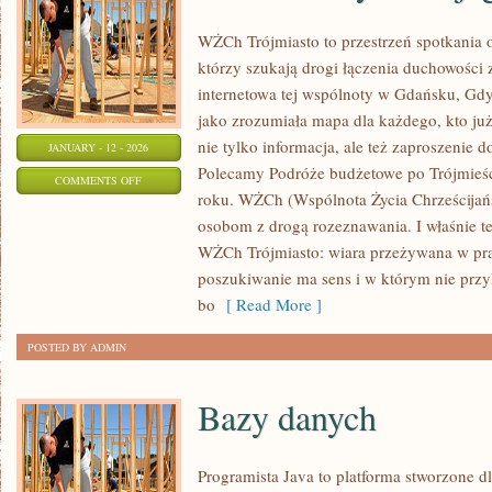
WŻCh Trójmiasto to przestrzeń spotkania
którzy szukają drogi łączenia duchowości 
internetowa tej wspólnoty w Gdańsku, Gdy
jako zrozumiała mapa dla każdego, kto już
nie tylko informacja, ale też zaproszenie 
JANUARY - 12 - 2026
Polecamy Podróże budżetowe po Trójmieśc
ON
COMMENTS OFF
roku. WŻCh (Wspólnota Życia Chrześcijańs
MORZE
osobom z drogą rozeznawania. I właśnie t
BAŁTYCKIE
WŻCh Trójmiasto: wiara przeżywana w pra
I
poszukiwanie ma sens i w którym nie przy
JEGO
bo
[ Read More ]
SKARBY
POSTED BY ADMIN
Bazy danych
Programista Java to platforma stworzone d