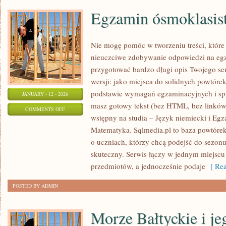
Egzamin ósmoklasis
Nie mogę pomóc w tworzeniu treści, które
nieuczciwe zdobywanie odpowiedzi na egz
przygotować bardzo długi opis Twojego ser
wersji: jako miejsca do solidnych powtór
podstawie wymagań egzaminacyjnych i sp
JANUARY - 12 - 2026
masz gotowy tekst (bez HTML, bez linków
ON
COMMENTS OFF
wstępny na studia – Język niemiecki i Egz
EGZAMIN
Matematyka. Sqlmedia.pl to baza powtóre
ÓSMOKLASISTY
o uczniach, którzy chcą podejść do sezo
–
skuteczny. Serwis łączy w jednym miejscu 
CHEMIA
przedmiotów, a jednocześnie podaje
[ Rea
POSTED BY ADMIN
Morze Bałtyckie i je