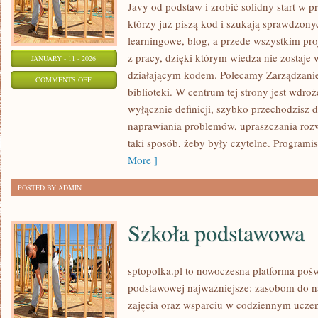
Javy od podstaw i zrobić solidny start w p
którzy już piszą kod i szukają sprawdzon
learningowe, blog, a przede wszystkim pr
z pracy, dzięki którym wiedza nie zostaje w 
JANUARY - 11 - 2026
działającym kodem. Polecamy Zarządzanie 
ON
COMMENTS OFF
biblioteki. W centrum tej strony jest wdroż
BAZY
wyłącznie definicji, szybko przechodzisz 
DANYCH
naprawiania problemów, upraszczania roz
taki sposób, żeby były czytelne. Programis
More ]
POSTED BY ADMIN
Szkoła podstawowa
sptopolka.pl to nowoczesna platforma poś
podstawowej najważniejsze: zasobom do 
zajęcia oraz wsparciu w codziennym uczen