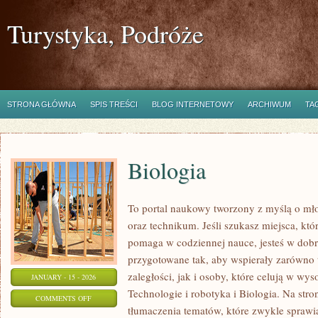
Turystyka, Podróże
STRONA GŁÓWNA
SPIS TREŚCI
BLOG INTERNETOWY
ARCHIWUM
TA
Biologia
To portal naukowy tworzony z myślą o mł
oraz technikum. Jeśli szukasz miejsca, któ
pomaga w codziennej nauce, jesteś w dobr
przygotowane tak, aby wspierały zarówno 
zaległości, jak i osoby, które celują w wy
JANUARY - 15 - 2026
Technologie i robotyka i Biologia. Na stro
ON
COMMENTS OFF
tłumaczenia tematów, które zwykle sprawiaj
BIOLOGIA