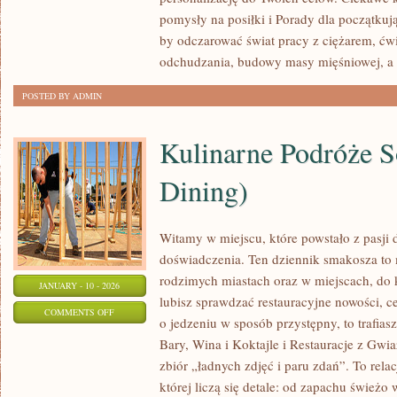
FITNESS
pomysły na posiłki i Porady dla początkują
DLA
by odczarować świat pracy z ciężarem, ć
KOBIET
odchudzania, budowy masy mięśniowej, a
POSTED BY ADMIN
Kulinarne Podróże S
Dining)
Witamy w miejscu, które powstało z pasji
doświadczenia. Ten dziennik smakosza to
rodzimych miastach oraz w miejscach, do k
JANUARY - 10 - 2026
lubisz sprawdzać restauracyjne nowości, ce
ON
COMMENTS OFF
o jedzeniu w sposób przystępny, to trafiasz
KULINARNE
Bary, Wina i Koktajle i Restauracje z Gwia
PODRÓŻE
zbiór „ładnych zdjęć i paru zdań”. To rela
SOLO
której liczą się detale: od zapachu śwież