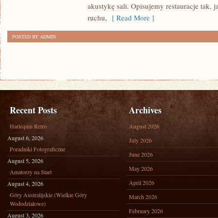
(SOLO
akustykę sali. Opisujemy restauracje tak, 
DINING)
ruchu,
[ Read More ]
POSTED BY ADMIN
Recent Posts
Archives
Harlequin Retro
August 2026
August 6, 2026
July 2026
Poradniki Fotograficzne
June 2026
August 5, 2026
May 2026
Amatorzy na Start
April 2026
August 4, 2026
Góry Australijskie (Wielkie Góry
March 2026
Wododziałowe)
February 2026
August 3, 2026