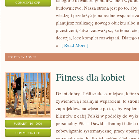
kategorie to Materiały budowlane i wyko
ON
COMMENTS OFF
budownictwo. Nasza strona jest po to, ab
POZOSTAŁE
wiedzę i przełożyć je na realne wsparcie z
ARTYKUŁY
planujesz realizację nowego obiektu albo m
przestrzeni, łatwo zauważysz, że temat ciepł
decyzja, lecz komplet rozwiązań. Dlatego
o
[ Read More ]
POSTED BY ADMIN
Fitness dla kobiet
Dzień dobry! Jeśli szukasz miejsca, które s
żywieniową i realnym wsparciem, to stron
zaprojektowana właśnie po to, aby wspiera
klientów z całej Polski w podróży do wyżs
personalny Piła – Dawid | Treningi i dieta o
JANUARY - 10 - 2026
zobowiązanie systematycznej pracy opartej
ON
COMMENTS OFF
personalizację do Twoich celów. Ciekawe k