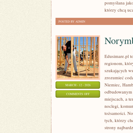
pomyślana jako
którzy chcą uc
POSTED BY ADMIN
Norymb
Edusimare.pl t
regionom, któr
szukających ws
zrozumieć codzi
Niemiec, Hamb
MARCH - 12 - 2026
odbudowanym z 
ON
COMMENTS OFF
miejscach, a t
NORYMBERGA
noclegi, komun
(NÜRNBERG/NUREMBERG)
tożsamości. No
tych, którzy c
strony najbardz