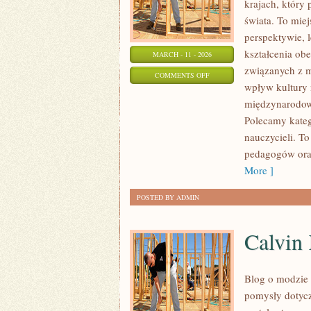
krajach, który
świata. To miej
perspektywie, 
kształcenia obe
MARCH - 11 - 2026
związanych z m
ON
COMMENTS OFF
wpływ kultury 
NOWOCZESNE
międzynarodowe
METODY
Polecamy katego
NAUCZANIA
nauczycieli. T
pedagogów oraz
More ]
POSTED BY ADMIN
Calvin 
Blog o modzie 
pomysły dotycz