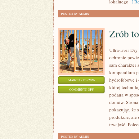
lokalnego
[ Re
POSTED BY ADMIN
Zrób t
Ultra-Ever Dry 
ochronie powie
sam charakter s
kompendium prak
hydrofobowe i 
MARCH - 12 - 2026
której technolo
ON
COMMENTS OFF
podana w sposób
ZRÓB
domów. Strona 
TO
pokazując, że 
SAM
produkcie, ale 
(DIY)
trwałość. Pole
POSTED BY ADMIN