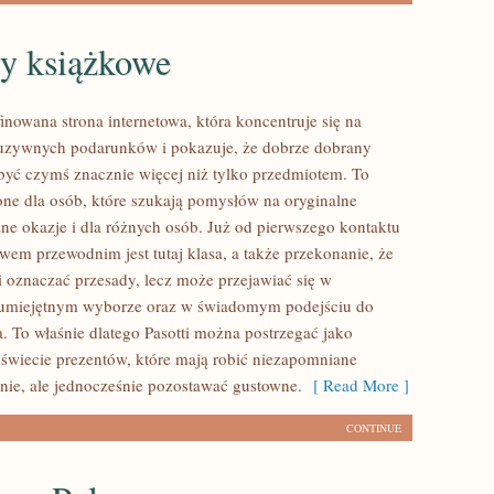
ty książkowe
finowana strona internetowa, która koncentruje się na
luzywnych podarunków i pokazuje, że dobrze dobrany
yć czymś znacznie więcej niż tylko przedmiotem. To
one dla osób, które szukają pomysłów na oryginalne
żne okazje i dla różnych osób. Już od pierwszego kontaktu
wem przewodnim jest tutaj klasa, a także przekonanie, że
si oznaczać przesady, lecz może przejawiać się w
w umiejętnym wyborze oraz w świadomym podejściu do
 To właśnie dlatego Pasotti można postrzegać jako
świecie prezentów, które mają robić niezapomniane
nie, ale jednocześnie pozostawać gustowne.
[ Read More ]
CONTINUE