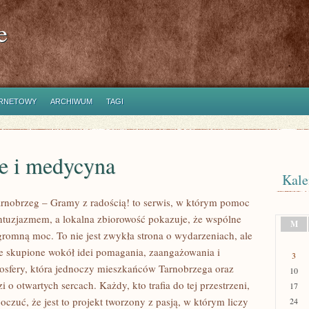
e
ERNETOWY
ARCHIWUM
TAGI
e i medycyna
Kale
nobrzeg – Gramy z radością! to serwis, w którym pomoc
entuzjazmem, a lokalna zbiorowość pokazuje, że wspólne
M
gromną moc. To nie jest zwykła strona o wydarzeniach, ale
e skupione wokół idei pomagania, zaangażowania i
3
sfery, która jednoczy mieszkańców Tarnobrzega oraz
10
i o otwartych sercach. Każdy, kto trafia do tej przestrzeni,
17
czuć, że jest to projekt tworzony z pasją, w którym liczy
24