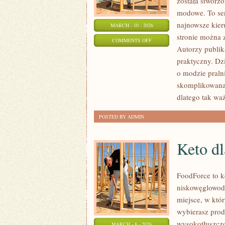
została stworz
modowe. To ser
najnowsze kier
MARCH - 10 - 2026
stronie można z
ON
COMMENTS OFF
Autorzy publika
CALVIN
praktyczny. Dz
KLEIN
o modzie pralni
skomplikowana
dlatego tak waż
POSTED BY ADMIN
Keto dl
FoodForce to ke
niskowęglowoda
miejsce, w któ
wybierasz produ
wysokotłuszcz
MARCH - 8 - 2026