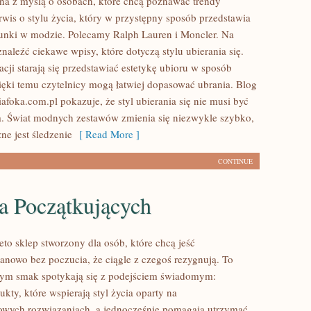
ona z myślą o osobach, które chcą poznawać trendy
wis o stylu życia, który w przystępny sposób przedstawia
unki w modzie. Polecamy Ralph Lauren i Moncler. Na
naleźć ciekawe wpisy, które dotyczą stylu ubierania się.
cji starają się przedstawiać estetykę ubioru w sposób
ięki temu czytelnicy mogą łatwiej dopasować ubrania. Blog
afoka.com.pl pokazuje, że styl ubierania się nie musi być
. Świat modnych zestawów zmienia się niezwykle szybko,
ne jest śledzenie
[ Read More ]
CONTINUE
a Początkujących
to sklep stworzony dla osób, które chcą jeść
nowo bez poczucia, że ciągle z czegoś rezygnują. To
rym smak spotykają się z podejściem świadomym:
kty, które wspierają styl życia oparty na
owych rozwiązaniach, a jednocześnie pomagają utrzymać