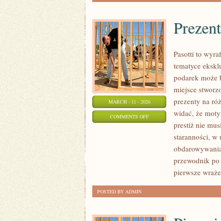
Prezen
Pasotti to wyra
tematyce eksk
podarek może b
miejsce stworz
prezenty na ró
MARCH - 11 - 2026
widać, że moty
ON
COMMENTS OFF
prestiż nie mu
PREZENTY
staranności, 
KSIĄŻKOWE
obdarowywania.
przewodnik po 
pierwsze wraże
POSTED BY ADMIN