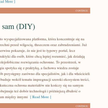
ad More ]
CONTINUE
o sam (DIY)
to wyspecjalizowana platforma, która koncentruje się na
rzchni przed wilgocią, tłuszczem oraz zabrudzeniami. Już
erwisu pokazuje, że nie jest to typowy portal, lecz
tyki dla osób, które chcą lepiej rozumieć, jak działają
olejofobiczne rozwiązania ochronne. To przestrzeń, w
gia spotyka się z praktyką, a fachowa wiedza zostaje
 przystępny zarówno dla specjalistów, jak i dla właścicieli
buduje wokół tematu impregnacji szeroki ekosystem treści,
skuteczna ochrona materiałów nie kończy się na samym
obejmuje też dobór technologii i późniejszą dbałość o
cam między innymi
[ Read More ]
CONTINUE