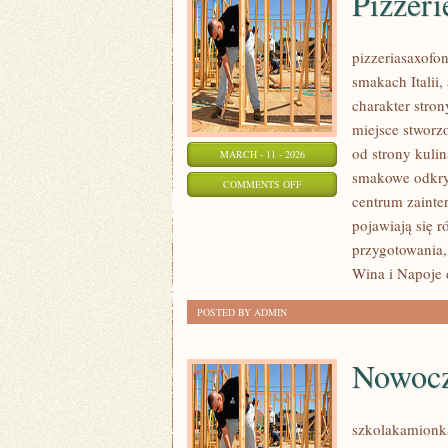
Pizzeri
pizzeriasaxofon
smakach Italii,
charakter stron
miejsce stworz
od strony kulin
MARCH - 11 - 2026
smakowe odkryc
ON
COMMENTS OFF
centrum zainte
PIZZERIE
pojawiają się 
W
przygotowania, 
POLSCE
Wina i Napoje 
POSTED BY ADMIN
Nowocz
szkolakamionka