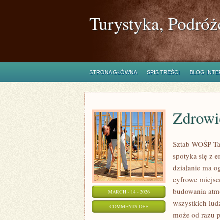
Turystyka, Podróż
STRONA GŁÓWNA
SPIS TREŚCI
BLOG INT
Zdrowi
Sztab WOŚP Tar
spotyka się z 
działanie ma o
cyfrowe miejsc
budowania atmo
MARCH - 14 - 2026
wszystkich ludz
ON
COMMENTS OFF
może od razu po
ZDROWIE