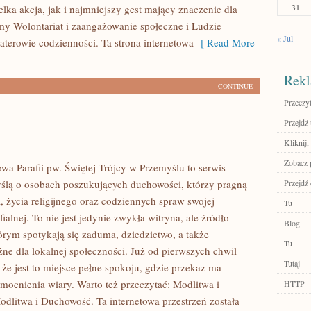
31
lka akcja, jak i najmniejszy gest mający znaczenie dla
my Wolontariat i zaangażowanie społeczne i Ludzie
« Jul
aterowie codzienności. Ta strona internetowa
[ Read More
Rekl
CONTINUE
Przeczyt
Przejdź 
Kliknij,
Zobacz p
owa Parafii pw. Świętej Trójcy w Przemyślu to serwis
ślą o osobach poszukujących duchowości, którzy pragną
Przejdź
, życia religijnego oraz codziennych spraw swojej
Tu
ialnej. To nie jest jedynie zwykła witryna, ale źródło
Blog
tórym spotykają się zaduma, dziedzictwo, a także
Tu
żne dla lokalnej społeczności. Już od pierwszych chwil
Tutaj
że jest to miejsce pełne spokoju, gdzie przekaz ma
mocnienia wiary. Warto też przeczytać: Modlitwa i
HTTP
dlitwa i Duchowość. Ta internetowa przestrzeń została