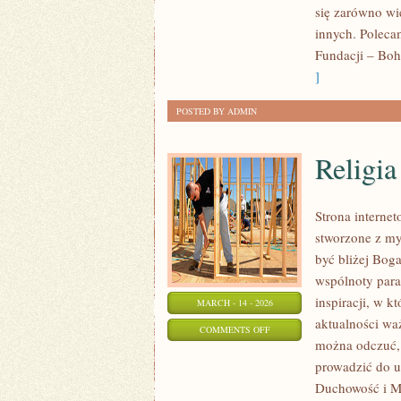
się zarówno wie
I
innych. Poleca
MEDYCYNA
Fundacji – Boh
]
POSTED BY ADMIN
Religia
Strona internet
stworzone z my
być bliżej Boga
wspólnoty paraf
inspiracji, w k
MARCH - 14 - 2026
aktualności wa
ON
COMMENTS OFF
można odczuć, 
RELIGIA
prowadzić do u
Duchowość i Mo