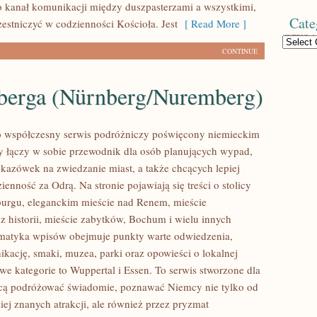
 kanał komunikacji między duszpasterzami a wszystkimi,
Cate
zestniczyć w codzienności Kościoła. Jest
[ Read More ]
Categories
CONTINUE
erga (Nürnberg/Nuremberg)
o współczesny serwis podróżniczy poświęcony niemieckim
y łączy w sobie przewodnik dla osób planujących wypad,
kazówek na zwiedzanie miast, a także chcących lepiej
enność za Odrą. Na stronie pojawiają się treści o stolicy
urgu, eleganckim mieście nad Renem, mieście
historii, mieście zabytków, Bochum i wielu innych
ematyka wpisów obejmuje punkty warte odwiedzenia,
ikację, smaki, muzea, parki oraz opowieści o lokalnej
we kategorie to Wuppertal i Essen. To serwis stworzone dla
hcą podróżować świadomie, poznawać Niemcy nie tylko od
iej znanych atrakcji, ale również przez pryzmat