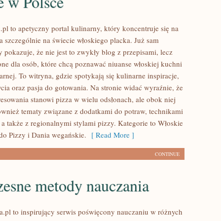
e w Polsce
.pl to apetyczny portal kulinarny, który koncentruje się na
 a szczególnie na świecie włoskiego placka. Już sam
y pokazuje, że nie jest to zwykły blog z przepisami, lecz
one dla osób, które chcą poznawać niuanse włoskiej kuchni
arnej. To witryna, gdzie spotykają się kulinarne inspiracje,
ia oraz pasja do gotowania. Na stronie widać wyraźnie, że
resowania stanowi pizza w wielu odsłonach, ale obok niej
również tematy związane z dodatkami do potraw, technikami
a także z regionalnymi stylami pizzy. Kategorie to Włoskie
do Pizzy i Dania wegańskie.
[ Read More ]
CONTINUE
esne metody nauczania
.pl to inspirujący serwis poświęcony nauczaniu w różnych