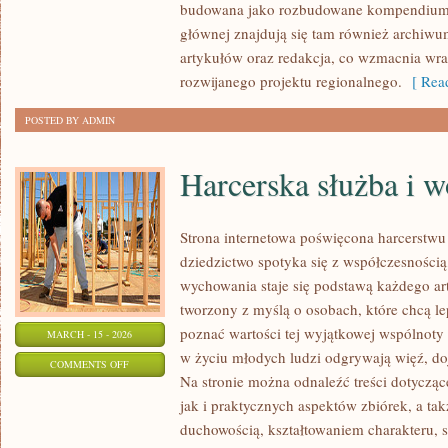
budowana jako rozbudowane kompendium i
głównej znajdują się tam również archiwum,
artykułów oraz redakcja, co wzmacnia wra
rozwijanego projektu regionalnego.
[ Read
POSTED BY ADMIN
Harcerska służba i w
Strona internetowa poświęcona harcerstwu 
dziedzictwo spotyka się z współczesnością,
wychowania staje się podstawą każdego ar
tworzony z myślą o osobach, które chcą le
poznać wartości tej wyjątkowej wspólnoty 
MARCH - 15 - 2026
w życiu młodych ludzi odgrywają więź, doj
ON
COMMENTS OFF
Na stronie można odnaleźć treści dotyczące
HARCERSKA
jak i praktycznych aspektów zbiórek, a t
SŁUŻBA
duchowością, kształtowaniem charakteru,
I