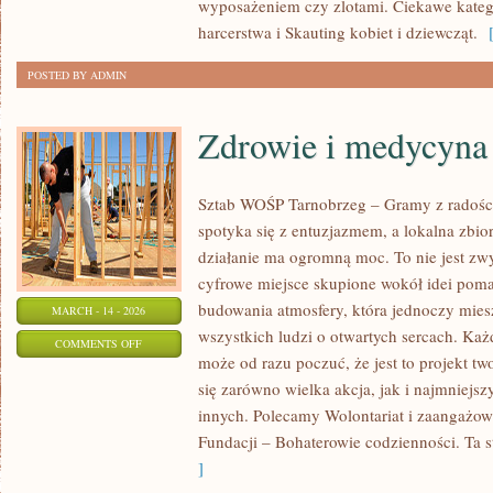
wyposażeniem czy zlotami. Ciekawe katego
WOLONTARIAT
harcerstwa i Skauting kobiet i dziewcząt.
[
POSTED BY ADMIN
Zdrowie i medycyna
Sztab WOŚP Tarnobrzeg – Gramy z radości
spotyka się z entuzjazmem, a lokalna zbi
działanie ma ogromną moc. To nie jest zwy
cyfrowe miejsce skupione wokół idei poma
budowania atmosfery, która jednoczy mie
MARCH - 14 - 2026
wszystkich ludzi o otwartych sercach. Każdy
ON
COMMENTS OFF
może od razu poczuć, że jest to projekt tw
ZDROWIE
się zarówno wielka akcja, jak i najmniejsz
I
innych. Polecamy Wolontariat i zaangażow
MEDYCYNA
Fundacji – Bohaterowie codzienności. Ta s
]