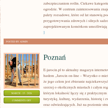
zabezpieczaniem roślin. Ciekawe kategori
W
ogrodzie. W centrum zainteresowania znaj
OGRODZIE
palety rozsadowe, które od lat stanowią p
przygotowywania zdrowych i silnych sadz
zaprojektowanym komórkom umożliwiają 
]
POSTED BY ADMIN
Poznań
E-jarocin.pl to aktualny magazyn internet
hasłem „Jarocin on-line – Wszystko o mieśc
że jego celem jest zbieranie najciekawszyc
szerzej o okolicznych miastach i całym reg
którym lokalność łączy się z praktycznym 
MARCH - 15 - 2026
turystykę, kulturę, wydarzenia, historię 
ON
COMMENTS OFF
oraz odwiedzających. Już na poziomie struk
POZNAŃ