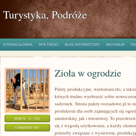
Turystyka, Podróże
STRONA GŁÓWNA
SPIS TREŚCI
BLOG INTERNETOWY
ARCHIWUM
TA
Zioła w ogrodzie
Palety produkcyjne, wielodoniczki, a także
których trudno wyobrazić sobie nowoczesn
sadzonek. Strona palety-rozsadowe.pl to 
produktom dla osób zajmujących się ogro
amatorskiej, jak i towarowej. To przestrze
MARCH - 16 - 2026
się z wygodą użytkowania, a każdy elemen
ON
COMMENTS OFF
potrzeby związane z wysiewem, produkcj
ZIOŁA