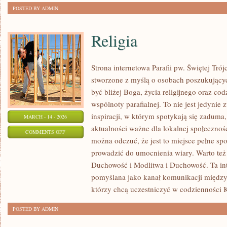
POSTED BY ADMIN
Religia
Strona internetowa Parafii pw. Świętej Tró
stworzone z myślą o osobach poszukujący
być bliżej Boga, życia religijnego oraz co
wspólnoty parafialnej. To nie jest jedynie 
inspiracji, w którym spotykają się zaduma,
MARCH - 14 - 2026
aktualności ważne dla lokalnej społecznoś
ON
COMMENTS OFF
można odczuć, że jest to miejsce pełne sp
RELIGIA
prowadzić do umocnienia wiary. Warto też
Duchowość i Modlitwa i Duchowość. Ta int
pomyślana jako kanał komunikacji między
którzy chcą uczestniczyć w codzienności K
POSTED BY ADMIN