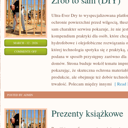
Ultra-Ever Dry to wyspecjalizowana platfor
ochronie powierzchni przed wilgocią, tłus
sam charakter serwisu pokazuje, że nie jest
kompendium praktyki dla osób, które chcą 
hydrofobowe i olejofobiczne rozwiązania o
MARCH - 12 - 2026
której technologia spotyka się z praktyką,
ON
COMMENTS OFF
podana w sposób przystępny zarówno dla spe
ZRÓB
domów. Strona buduje wokół tematu impreg
TO
pokazując, że skuteczna ochrona materiał
SAM
produkcie, ale obejmuje też dobór technolo
(DIY)
trwałość. Polecam między innymi
[ Read 
POSTED BY ADMIN
Prezenty książkowe