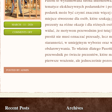
Pasotti to wyrafinowana strona internetowa
tematyce ekskluzywnych podarunków i po
podarek może być czymś znacznie więcej 
miejsce stworzone dla osób, które szukaj
prezenty na różne okazje i dla różnych os
MARCH - 11 - 2026
widać, że motywem przewodnim jest tutaj k
ON
COMMENTS OFF
prestiż nie musi oznaczać przesady, lecz 
PREZENTY
staranności, w umiejętnym wyborze oraz
KSIĄŻKOWE
obdarowywania. To właśnie dlatego Pasott
przewodnik po świecie prezentów, które m
pierwsze wrażenie, ale jednocześnie pozo
POSTED BY ADMIN
Recent Posts
Archives