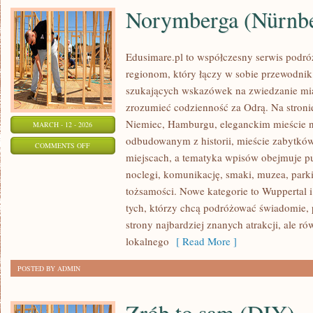
Norymberga (Nürnb
Edusimare.pl to współczesny serwis podr
regionom, który łączy w sobie przewodnik
szukających wskazówek na zwiedzanie mias
zrozumieć codzienność za Odrą. Na stronie 
Niemiec, Hamburgu, eleganckim mieście 
MARCH - 12 - 2026
odbudowanym z historii, mieście zabytkó
ON
COMMENTS OFF
miejscach, a tematyka wpisów obejmuje p
NORYMBERGA
noclegi, komunikację, smaki, muzea, parki
(NÜRNBERG/NUREMBERG)
tożsamości. Nowe kategorie to Wuppertal i
tych, którzy chcą podróżować świadomie,
strony najbardziej znanych atrakcji, ale r
lokalnego
[ Read More ]
POSTED BY ADMIN
Zrób to sam (DIY)