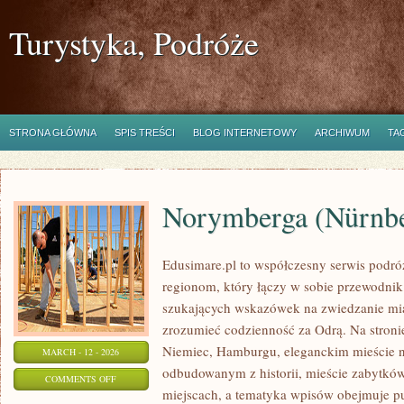
Turystyka, Podróże
STRONA GŁÓWNA
SPIS TREŚCI
BLOG INTERNETOWY
ARCHIWUM
TA
Norymberga (Nürnb
Edusimare.pl to współczesny serwis podr
regionom, który łączy w sobie przewodnik
szukających wskazówek na zwiedzanie mias
zrozumieć codzienność za Odrą. Na stronie 
Niemiec, Hamburgu, eleganckim mieście 
MARCH - 12 - 2026
odbudowanym z historii, mieście zabytkó
ON
COMMENTS OFF
miejscach, a tematyka wpisów obejmuje p
NORYMBERGA