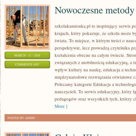
Nowoczesne metody 
szkolakamionka.pl to inspirujący serwis 
krajach, który pokazuje, że szkoła może b
świata. To miejsce, w którym treści o nauc
perspektywie, lecz prowadzą czytelnika p
kształcenia obecne na całym świecie. Stro
MARCH - 11 - 2026
związanych z mobilnością edukacyjną, a ta
ON
COMMENTS OFF
wpływ kultury na naukę, edukacja a techn
NOWOCZESNE
międzynarodowe rozwiązania oświatowe cz
METODY
Polecamy kategorie Edukacja a technologia 
NAUCZANIA
nauczycieli. To serwis edukacyjny, który 
pedagogów oraz wszystkich tych, którzy ch
More ]
POSTED BY ADMIN