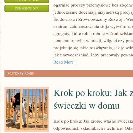
ogarniać procesy przemysłowe bez zbędnej 
ON
COMMENTS OFF
jednocześnie doceniają inżynierską precy
PRZEMYSŁ
Środowiska i Zrównoważony Rozwój i Wie
MOTORYZACYJNY
centrum zainteresowania stoją wytwórnie,
(POJAZDY
agregaty, które robią robotę w środowisk
CIĘŻKIE)
temperatur, pyłu, wibracji, wilgoci czy pr
projektuje się takie rozwiązania, jak je w
jak unowocześniać, żeby pracowały pewnie
Read More ]
POSTED BY ADMIN
Krok po kroku: Jak 
świeczki w domu
Krok po kroku: Jak zrobić własne świeczk
odpowiednich składnikach i technice! Odkr