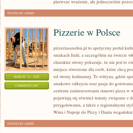
pierwsze wrażenie, ale jednocześnie pozo
POSTED BY ADMIN
Pizzerie w Polsce
pizzeriasaxofon.pl to apetyczny portal kuli
smakach Italii, a szczególnie na świecie w
charakter strony pokazuje, że nie jest to z
miejsce stworzone dla osób, które chcą p
od strony kulinarnej. To witryna, gdzie spo
MARCH - 11 - 2026
smakowe odkrycia oraz pasja do gotowania
ON
COMMENTS OFF
centrum zainteresowania stanowi pizza w w
PIZZERIE
pojawiają się również tematy związane z 
W
przygotowania, a także z regionalnymi sty
POLSCE
Wina i Napoje do Pizzy i Dania wegańskie
POSTED BY ADMIN