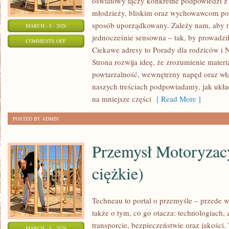
oświatowy łączy konkretne podpowiedzi z 
młodzieży, bliskim oraz wychowawcom por
sposób uporządkowany. Zależy nam, aby na
MARCH - 8 - 2026
jednocześnie sensowna – tak, by prowadził
ON
COMMENTS OFF
Ciekawe adresy to Porady dla rodziców i 
ŹŁOBKI
Strona rozwija ideę, że zrozumienie materi
powtarzalność, wewnętrzny napęd oraz wła
naszych treściach podpowiadamy, jak układ
na mniejsze części
[ Read More ]
POSTED BY ADMIN
Przemysł Motoryzac
ciężkie)
Techneau to portal o przemyśle – przede w
także o tym, co go otacza: technologiach, z
transporcie, bezpieczeństwie oraz jakości.
MARCH - 8 - 2026