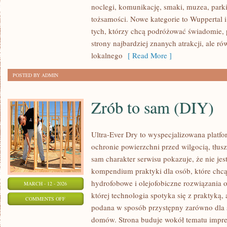
noclegi, komunikację, smaki, muzea, parki
(NÜRNBERG/NUREMBERG)
tożsamości. Nowe kategorie to Wuppertal i
tych, którzy chcą podróżować świadomie,
strony najbardziej znanych atrakcji, ale r
lokalnego
[ Read More ]
POSTED BY ADMIN
Zrób to sam (DIY)
Ultra-Ever Dry to wyspecjalizowana platfor
ochronie powierzchni przed wilgocią, tłus
sam charakter serwisu pokazuje, że nie jest
kompendium praktyki dla osób, które chcą 
hydrofobowe i olejofobiczne rozwiązania o
MARCH - 12 - 2026
której technologia spotyka się z praktyką,
ON
COMMENTS OFF
podana w sposób przystępny zarówno dla spe
ZRÓB
domów. Strona buduje wokół tematu impreg
TO