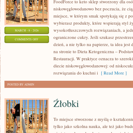
FoodForce to keto sklep stworzony dla osó
niskowęglowodanowo bez poczucia, że ciąg
miejsce, w którym smak spotykają się z 
wybierasz produkty, które wspierają styl ż
wysokotłuszczowych rozwiązaniach, a jed
MARCH - 8 - 2026
ograniczone cukry. Jeśli szukasz przestrzen
ON
COMMENTS OFF
dzień, a nie tylko na papierze, ta idea jes
KETO
na stronie to Dieta Ketogeniczna – Podsta
DLA
Restauracji. W praktyce oznacza to szerok
POCZĄTKUJĄCYCH
diecie niskowęglowodanowej: od niskocuk
rozwiązania do kuchni i
[ Read More ]
POSTED BY ADMIN
Źłobki
To miejsce stworzone z myślą o kształceni
tylko jako szkolna nauka, ale też jako bu