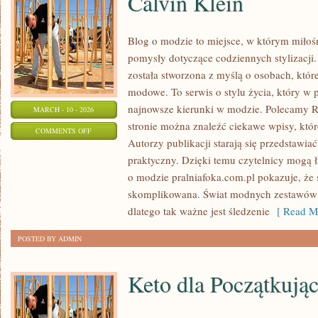
Calvin Klein
Blog o modzie to miejsce, w którym miłośn
pomysły dotyczące codziennych stylizacji.
została stworzona z myślą o osobach, któ
modowe. To serwis o stylu życia, który w 
najnowsze kierunki w modzie. Polecamy R
MARCH - 10 - 2026
stronie można znaleźć ciekawe wpisy, które
ON
COMMENTS OFF
Autorzy publikacji starają się przedstawia
CALVIN
praktyczny. Dzięki temu czytelnicy mogą 
KLEIN
o modzie pralniafoka.com.pl pokazuje, że s
skomplikowana. Świat modnych zestawów 
dlatego tak ważne jest śledzenie
[ Read Mo
POSTED BY ADMIN
Keto dla Początkują