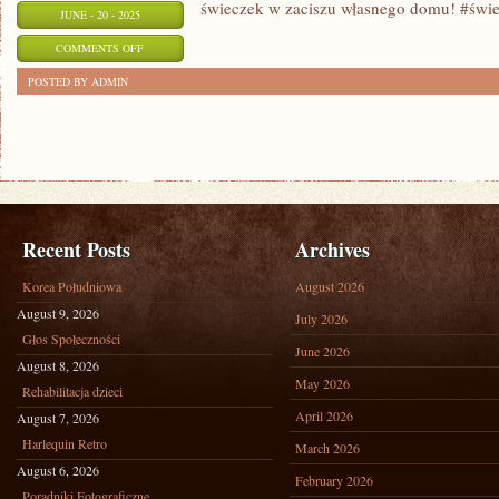
świeczek w zaciszu własnego domu! #świe
JUNE - 20 - 2025
ON
COMMENTS OFF
KROK
POSTED BY ADMIN
PO
KROKU:
JAK
ZROBIĆ
WŁASNE
ŚWIECZKI
Recent Posts
Archives
W
Korea Południowa
August 2026
DOMU
August 9, 2026
July 2026
Głos Społeczności
June 2026
August 8, 2026
May 2026
Rehabilitacja dzieci
April 2026
August 7, 2026
Harlequin Retro
March 2026
August 6, 2026
February 2026
Poradniki Fotograficzne