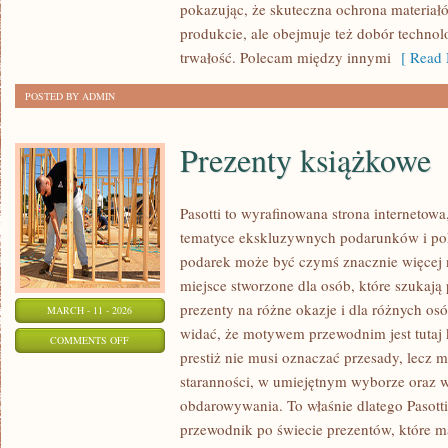
pokazując, że skuteczna ochrona materiał
SAM
produkcie, ale obejmuje też dobór technolo
(DIY)
trwałość. Polecam między innymi
[ Read 
POSTED BY ADMIN
Prezenty książkowe
Pasotti to wyrafinowana strona internetowa
tematyce ekskluzywnych podarunków i po
podarek może być czymś znacznie więcej 
miejsce stworzone dla osób, które szukaj
prezenty na różne okazje i dla różnych os
MARCH - 11 - 2026
widać, że motywem przewodnim jest tutaj k
ON
COMMENTS OFF
prestiż nie musi oznaczać przesady, lecz 
PREZENTY
staranności, w umiejętnym wyborze oraz
KSIĄŻKOWE
obdarowywania. To właśnie dlatego Pasott
przewodnik po świecie prezentów, które m