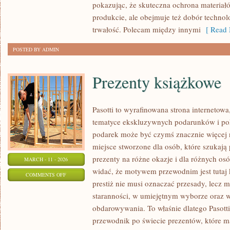
pokazując, że skuteczna ochrona materiał
SAM
produkcie, ale obejmuje też dobór technolo
(DIY)
trwałość. Polecam między innymi
[ Read 
POSTED BY ADMIN
Prezenty książkowe
Pasotti to wyrafinowana strona internetowa
tematyce ekskluzywnych podarunków i po
podarek może być czymś znacznie więcej 
miejsce stworzone dla osób, które szukaj
prezenty na różne okazje i dla różnych os
MARCH - 11 - 2026
widać, że motywem przewodnim jest tutaj k
ON
COMMENTS OFF
prestiż nie musi oznaczać przesady, lecz 
PREZENTY
staranności, w umiejętnym wyborze oraz
KSIĄŻKOWE
obdarowywania. To właśnie dlatego Pasott
przewodnik po świecie prezentów, które m