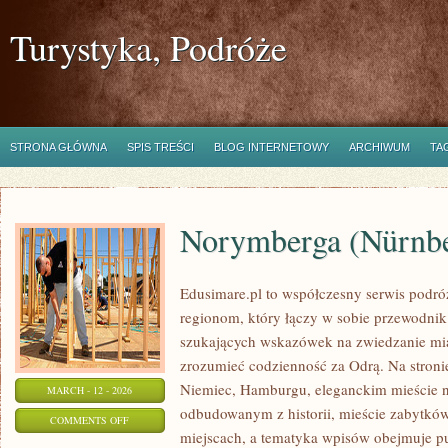
Turystyka, Podróże
STRONA GŁÓWNA
SPIS TREŚCI
BLOG INTERNETOWY
ARCHIWUM
TA
Norymberga (Nürnb
Edusimare.pl to współczesny serwis podr
regionom, który łączy w sobie przewodnik
szukających wskazówek na zwiedzanie mias
zrozumieć codzienność za Odrą. Na stronie 
Niemiec, Hamburgu, eleganckim mieście 
MARCH - 12 - 2026
odbudowanym z historii, mieście zabytkó
ON
COMMENTS OFF
miejscach, a tematyka wpisów obejmuje p
NORYMBERGA