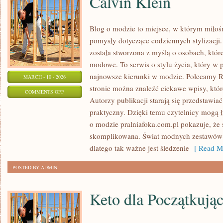
Calvin Klein
Blog o modzie to miejsce, w którym miłośn
pomysły dotyczące codziennych stylizacji.
została stworzona z myślą o osobach, któ
modowe. To serwis o stylu życia, który w 
najnowsze kierunki w modzie. Polecamy R
MARCH - 10 - 2026
stronie można znaleźć ciekawe wpisy, które
ON
COMMENTS OFF
Autorzy publikacji starają się przedstawia
CALVIN
praktyczny. Dzięki temu czytelnicy mogą 
KLEIN
o modzie pralniafoka.com.pl pokazuje, że s
skomplikowana. Świat modnych zestawów 
dlatego tak ważne jest śledzenie
[ Read Mo
POSTED BY ADMIN
Keto dla Początkują