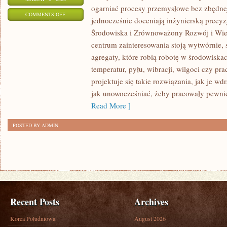
ogarniać procesy przemysłowe bez zbędnej 
ON
COMMENTS OFF
jednocześnie doceniają inżynierską precy
PRZEMYSŁ
Środowiska i Zrównoważony Rozwój i Wie
MOTORYZACYJNY
centrum zainteresowania stoją wytwórnie,
(POJAZDY
agregaty, które robią robotę w środowisk
CIĘŻKIE)
temperatur, pyłu, wibracji, wilgoci czy pr
projektuje się takie rozwiązania, jak je w
jak unowocześniać, żeby pracowały pewnie
Read More ]
POSTED BY ADMIN
Recent Posts
Archives
Korea Południowa
August 2026