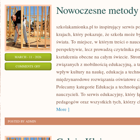
Nowoczesne metody 
szkolakamionka.pl to inspirujący serwis 
krajach, który pokazuje, że szkoła może b
świata. To miejsce, w którym treści o nauc
perspektywie, lecz prowadzą czytelnika p
kształcenia obecne na całym świecie. Stro
MARCH - 11 - 2026
związanych z mobilnością edukacyjną, a ta
ON
COMMENTS OFF
wpływ kultury na naukę, edukacja a techn
NOWOCZESNE
międzynarodowe rozwiązania oświatowe cz
METODY
Polecamy kategorie Edukacja a technologia 
NAUCZANIA
nauczycieli. To serwis edukacyjny, który 
pedagogów oraz wszystkich tych, którzy ch
More ]
POSTED BY ADMIN