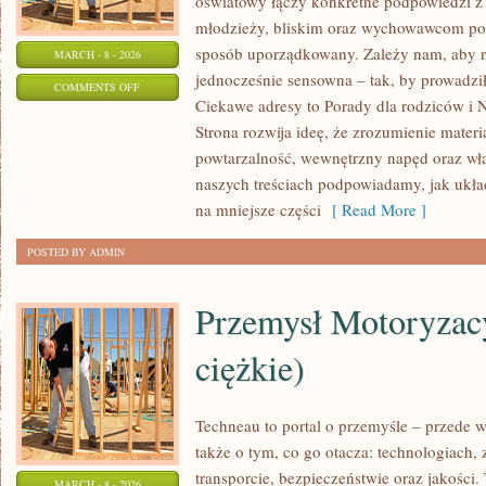
oświatowy łączy konkretne podpowiedzi z 
młodzieży, bliskim oraz wychowawcom por
sposób uporządkowany. Zależy nam, aby na
MARCH - 8 - 2026
jednocześnie sensowna – tak, by prowadził
ON
COMMENTS OFF
Ciekawe adresy to Porady dla rodziców i 
ŹŁOBKI
Strona rozwija ideę, że zrozumienie materi
powtarzalność, wewnętrzny napęd oraz wła
naszych treściach podpowiadamy, jak układ
na mniejsze części
[ Read More ]
POSTED BY ADMIN
Przemysł Motoryzac
ciężkie)
Techneau to portal o przemyśle – przede w
także o tym, co go otacza: technologiach, z
transporcie, bezpieczeństwie oraz jakości.
MARCH - 8 - 2026