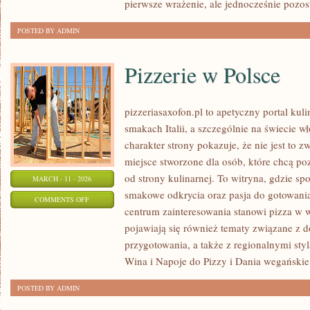
pierwsze wrażenie, ale jednocześnie pozo
POSTED BY ADMIN
Pizzerie w Polsce
pizzeriasaxofon.pl to apetyczny portal kuli
smakach Italii, a szczególnie na świecie w
charakter strony pokazuje, że nie jest to z
miejsce stworzone dla osób, które chcą p
od strony kulinarnej. To witryna, gdzie spo
MARCH - 11 - 2026
smakowe odkrycia oraz pasja do gotowania
ON
COMMENTS OFF
centrum zainteresowania stanowi pizza w w
PIZZERIE
pojawiają się również tematy związane z 
W
przygotowania, a także z regionalnymi sty
POLSCE
Wina i Napoje do Pizzy i Dania wegańskie
POSTED BY ADMIN