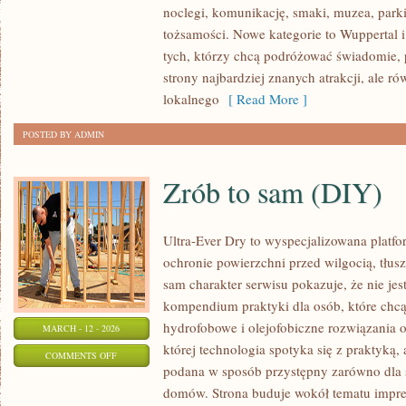
noclegi, komunikację, smaki, muzea, parki
(NÜRNBERG/NUREMBERG)
tożsamości. Nowe kategorie to Wuppertal i
tych, którzy chcą podróżować świadomie,
strony najbardziej znanych atrakcji, ale r
lokalnego
[ Read More ]
POSTED BY ADMIN
Zrób to sam (DIY)
Ultra-Ever Dry to wyspecjalizowana platfor
ochronie powierzchni przed wilgocią, tłus
sam charakter serwisu pokazuje, że nie jest
kompendium praktyki dla osób, które chcą 
hydrofobowe i olejofobiczne rozwiązania o
MARCH - 12 - 2026
której technologia spotyka się z praktyką,
ON
COMMENTS OFF
podana w sposób przystępny zarówno dla spe
ZRÓB
domów. Strona buduje wokół tematu impreg
TO