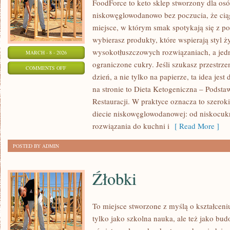
FoodForce to keto sklep stworzony dla osó
niskowęglowodanowo bez poczucia, że ciąg
miejsce, w którym smak spotykają się z 
wybierasz produkty, które wspierają styl ż
wysokotłuszczowych rozwiązaniach, a jed
MARCH - 8 - 2026
ograniczone cukry. Jeśli szukasz przestrzen
ON
COMMENTS OFF
dzień, a nie tylko na papierze, ta idea jes
KETO
na stronie to Dieta Ketogeniczna – Podsta
DLA
Restauracji. W praktyce oznacza to szerok
POCZĄTKUJĄCYCH
diecie niskowęglowodanowej: od niskocuk
rozwiązania do kuchni i
[ Read More ]
POSTED BY ADMIN
Źłobki
To miejsce stworzone z myślą o kształceni
tylko jako szkolna nauka, ale też jako bu