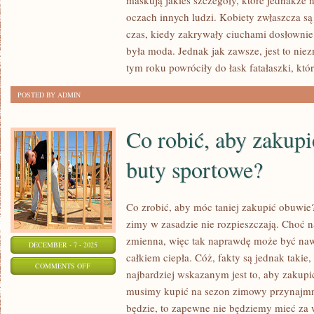
maskują jakieś szczegóły, które jednakże n
PRZYGOTOWAĆ
oczach innych ludzi. Kobiety zwłaszcza s
SIĘ
czas, kiedy zakrywały ciuchami dosłownie
DO
była moda. Jednak jak zawsze, jest to nie
WŁASNEJ
tym roku powróciły do łask fatałaszki, któ
STUDNIÓWKI?
POSTED BY ADMIN
Co robić, aby zakupi
buty sportowe?
Co zrobić, aby móc taniej zakupić obuwie?
zimy w zasadzie nie rozpieszczają. Choć n
zmienna, więc tak naprawdę może być nawe
DECEMBER - 7 - 2025
całkiem ciepła. Cóż, fakty są jednak takie, 
ON
COMMENTS OFF
najbardziej wskazanym jest to, aby zakup
CO
musimy kupić na sezon zimowy przynajmnie
ROBIĆ,
będzie, to zapewne nie będziemy mieć za