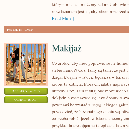
ABY
którym miejscu możemy zakupić obuwie 
ZAKUPIĆ
rozwiązaniem jest to, aby nieco rozejrzeć
SPORO
Read More ]
TAŃSZE
POSTED BY ADMIN
BUTY
SPORTOWE?
Makijaż
Co zrobić, aby móc poprawić sobie humor
siebie humor? Cóż, fakty są takie, że jest
dzięki którym w istocie będziesz w lepsz
zrobić ta kobieta, która chciałaby najzwyc
humor? Cóż, akurat tutaj być może nieco 
DECEMBER - 4 - 2025
dokładnie zastanowić się, czy dbamy o s
ON
COMMENTS OFF
powinnaś korzystać z usług jakiegoś gab
MAKIJAŻ
powiedzieć, że bez żadnego cienia wątpliw
co trzeba robić, jeżeli w istocie chcemy z
przykład interesująca jest depilacja laser