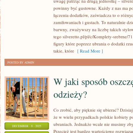
uwagę patrząc na drugą jednostkę – silvere
NIE
powinny być gustowne. Każdy z nas ma poj
ZAWSZE
łączenia dodatków, zaświadcza to o różnyc
OZNACZA
zamiłowaniach i gustach. To naturalnie dzi
WYGODNIE.
barwny, zważywszy na liczbę takich stylo
tego silveretto.pl/pl/c/Komplety-srebrne/7
CODZIENNIE
figury które poprzez ubrania o dodatki rzu
PRZEKONUJE
takie, które
[ Read More ]
SIĘ
O
POSTED BY ADMIN
TYM
KILKANAŚCIE
W jaki sposób oszcz
TYSIĘCY
DAM
odzieży?
Co zrobić, aby pięknie się ubierać? Dzisia
że w wielu przypadkach polskie kobiety p
ubraniach. Jednakże wcale nie musimy zby
DECEMBER - 8 - 2025
Przecież jest bardzo wartościowe rozwiąza