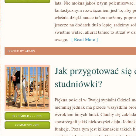
lata. Nie można jakoś z tym polemizować. Z
W
fantastycznym rozwiązaniem jest to, aby p
JAKI
właśnie dzięki nauce tańca możemy popra
SPOSÓB
jeszcze na dodatek dużo lepiej radzimy so
MAMY
świetnie widać, akurat taniec to strzał w d
MOŻLIWOŚĆ
uwagę.
[ Read More ]
DBAĆ
POSTED BY ADMIN
O
WŁASNY
Jak przygotować się 
WYGLĄD?
studniówki?
Piękna pościel w Twojej sypialni Odzież m
niemniej jednak ma przede wszystkim broni
wzrokiem innych ludzi. Ciuchy się zakłada 
DECEMBER - 7 - 2025
spostrzegali jakiś niekorzyści ciała. Jedna
ON
COMMENTS OFF
funkcje. Poza tym jest kilkanaście takich b
JAK