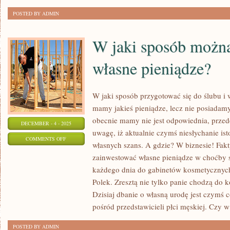
POSTED BY ADMIN
W jaki sposób możn
własne pieniądze?
W jaki sposób przygotować się do ślubu i w
mamy jakieś pieniądze, lecz nie posiadamy
obecnie mamy nie jest odpowiednia, prze
DECEMBER - 4 - 2025
uwagę, iż aktualnie czymś niesłychanie is
ON
COMMENTS OFF
własnych szans. A gdzie? W biznesie! Fakty
W
zainwestować własne pieniądze w choćby
JAKI
każdego dnia do gabinetów kosmetycznych 
SPOSÓB
Polek. Zresztą nie tylko panie chodzą do 
MOŻNA
Dzisiaj dbanie o własną urodę jest czymś 
ZAINWESTOWAĆ
pośród przedstawicieli płci męskiej. Czy w
WŁASNE
POSTED BY ADMIN
PIENIĄDZE?