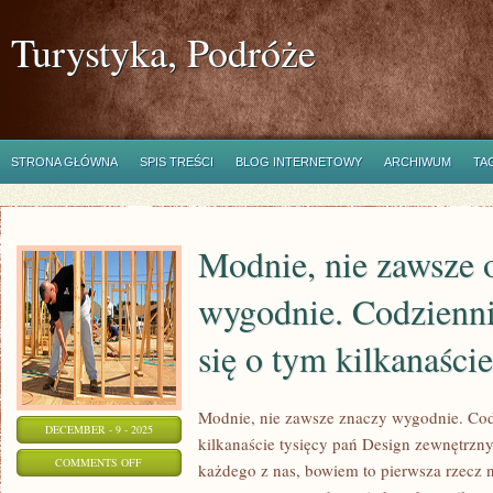
Turystyka, Podróże
STRONA GŁÓWNA
SPIS TREŚCI
BLOG INTERNETOWY
ARCHIWUM
TA
Modnie, nie zawsze 
wygodnie. Codzienni
się o tym kilkanaści
Modnie, nie zawsze znaczy wygodnie. Cod
DECEMBER - 9 - 2025
kilkanaście tysięcy pań Design zewnętrzny 
ON
COMMENTS OFF
każdego z nas, bowiem to pierwsza rzecz n
MODNIE,