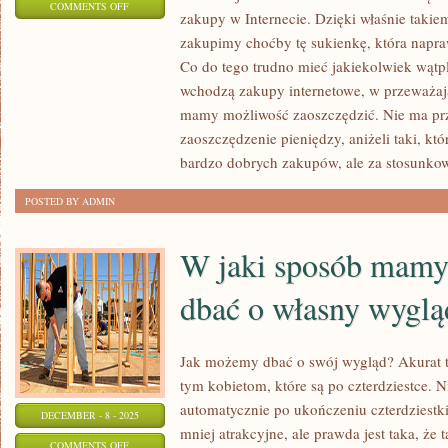
ON
COMMENTS OFF
zakupy w Internecie. Dzięki właśnie takie
W
zakupimy choćby tę sukienkę, która napr
JAKI
Co do tego trudno mieć jakiekolwiek wątpli
SPOSÓB
wchodzą zakupy internetowe, w przeważaj
OSZCZĘDZAĆ
mamy możliwość zaoszczędzić. Nie ma pr
NA
zaoszczędzenie pieniędzy, aniżeli taki, kt
ODZIEŻY?
bardzo dobrych zakupów, ale za stosunkow
POSTED BY ADMIN
W jaki sposób mamy
dbać o własny wyglą
Jak możemy dbać o swój wygląd? Akurat 
tym kobietom, które są po czterdziestce. N
automatycznie po ukończeniu czterdziestki 
DECEMBER - 8 - 2025
mniej atrakcyjne, ale prawda jest taka, że
ON
COMMENTS OFF