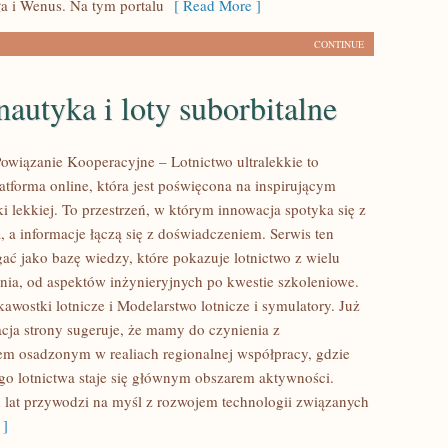
ła i Wenus. Na tym portalu
[ Read More ]
CONTINUE
utyka i loty suborbitalne
owiązanie Kooperacyjne – Lotnictwo ultralekkie to
atforma online, która jest poświęcona na inspirującym
i lekkiej. To przestrzeń, w którym innowacja spotyka się z
a, a informacje łączą się z doświadczeniem. Serwis ten
ać jako bazę wiedzy, które pokazuje lotnictwo z wielu
ia, od aspektów inżynieryjnych po kwestie szkoleniowe.
awostki lotnicze i Modelarstwo lotnicze i symulatory. Już
acja strony sugeruje, że mamy do czynienia z
em osadzonym w realiach regionalnej współpracy, gdzie
go lotnictwa staje się głównym obszarem aktywności.
 lat przywodzi na myśl z rozwojem technologii związanych
 ]