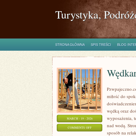
Turystyka, Podróż
STRONA GŁÓWNA
SPIS TREŚCI
BLOG INT
Wędkar
Pzwpajeczno.co
miłość do spo
doświadczeniem
wędką oraz doś
wyposażenia, t
MARCH - 19 - 2026
nad wodą. Stro
ON
COMMENTS OFF
sposób na rela
WĘDKARSTWO