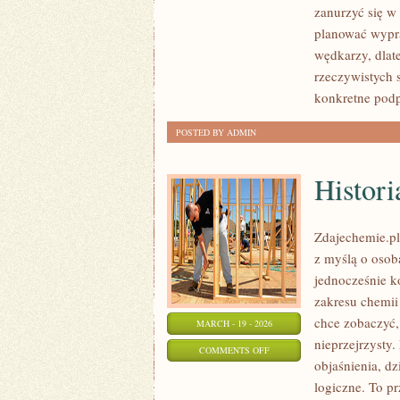
zanurzyć się w 
EKSTREMALNE
planować wypr
wędkarzy, dlat
rzeczywistych s
konkretne pod
POSTED BY ADMIN
Histor
Zdajechemie.pl
z myślą o osob
jednocześnie ko
zakresu chemii 
chce zobaczyć,
MARCH - 19 - 2026
nieprzejrzysty.
ON
COMMENTS OFF
objaśnienia, dz
HISTORIA
logiczne. To pr
CHEMII