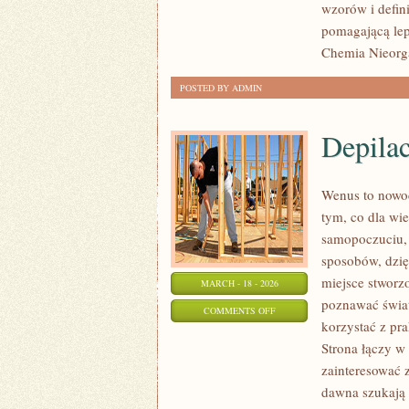
wzorów i defin
pomagającą lepi
Chemia Nieorg
POSTED BY ADMIN
Depilac
Wenus to nowoc
tym, co dla wi
samopoczuciu, 
sposobów, dzię
miejsce stworzo
MARCH - 18 - 2026
poznawać świat
ON
COMMENTS OFF
korzystać z p
DEPILACJA
Strona łączy w
I
zainteresować 
EPILACJA
dawna szukają w