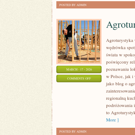
POSTED BY ADMIN
Agrotu
Agroturystyka 
wędrówka spotyk
świata w spoko
poświęcony rel
poznawaniu lok
MARCH - 17 - 2026
w Polsce, jak 
ON
COMMENTS OFF
jako blog o agr
AGROTURYSTYKA
zainteresowan
DLA
regionalną kuc
ZAKOCHANYCH
podróżowania i
to Agroturysty
More ]
POSTED BY ADMIN