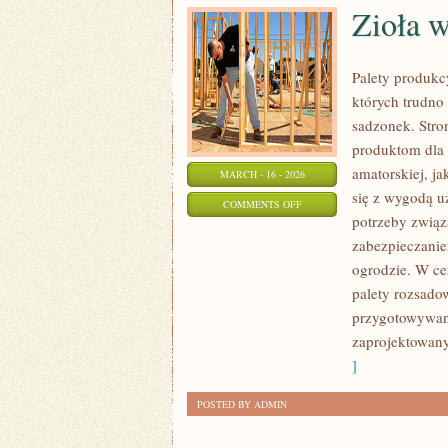
Zioła w
Palety produkcy
których trudno
sadzonek. Stro
produktom dla 
amatorskiej, ja
MARCH - 16 - 2026
się z wygodą u
ON
COMMENTS OFF
potrzeby zwią
ZIOŁA
zabezpieczanie
W
ogrodzie. W ce
OGRODZIE
palety rozsado
przygotowywani
zaprojektowan
]
POSTED BY ADMIN