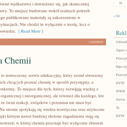
31
świat wędkarstwa i dowiedzieć się, jak skuteczniej
awy. To miejsce budowane wokół realnych potrzeb
« Jul
ego publikowane materiały są zakorzenione w
ytuacjach. Nie chodzi tu wyłącznie o teorię, lecz o
powiedzi,
[ Read More ]
Rekl
Odwiedź
CONTINUE
Zapisz s
ia Chemii
Przeczyt
https://
 to nowoczesny serwis edukacyjny, który został stworzony
Przeczyt
ach chcących poznać chemię w sposób przystępny, a
HTTP
nkretny. To miejsce dla tych, którzy rozwijają wiedzę z
WWW
organicznej i nieorganicznej, ale również dla każdego, kto
Serwis
 że świat reakcji, związków i przemian nie musi być
Tu
 Na stronie spotykają się wiedza teoretyczna oraz użyteczne
ięki którym nawet bardziej złożone zagadnienia stają się
HTTP
zestrzeń, w której chemia przestaje być wyłącznie zbiorem