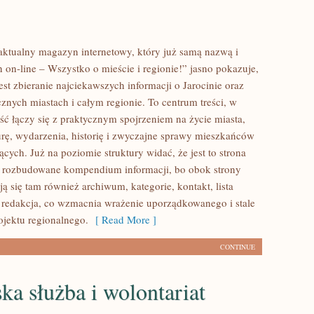
o aktualny magazyn internetowy, który już samą nazwą i
 on-line – Wszystko o mieście i regionie!” jasno pokazuje,
est zbieranie najciekawszych informacji o Jarocinie oraz
cznych miastach i całym regionie. To centrum treści, w
ść łączy się z praktycznym spojrzeniem na życie miasta,
turę, wydarzenia, historię i zwyczajne sprawy mieszkańców
cych. Już na poziomie struktury widać, że jest to strona
 rozbudowane kompendium informacji, bo obok strony
ą się tam również archiwum, kategorie, kontakt, lista
 redakcja, co wzmacnia wrażenie uporządkowanego i stale
ojektu regionalnego.
[ Read More ]
CONTINUE
ka służba i wolontariat