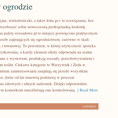
 ogrodzie
jne, wielodoniczki, a także folia pcv to rozwiązania, bez
 wyobrazić sobie nowoczesną profesjonalną hodowlę
na palety-rozsadowe.pl to miejsce poświęcone praktycznym
osób zajmujących się ogrodnictwem, zarówno w skali
k i towarowej. To przestrzeń, w której użyteczność spotyka
żytkowania, a każdy element oferty odpowiada na realne
zane z wysiewem, produkcją rozsady, przechowywaniem i
m roślin. Ciekawe kategorie to Warzywnik i Zioła w
ntrum zainteresowania znajdują się przede wszystkim
we, które od lat stanowią podstawę w procesie
a zdrowych i silnych sadzonek. Dzięki odpowiednio
ym komórkom umożliwiają one kontrolowaną
[ Read More
CONTINUE