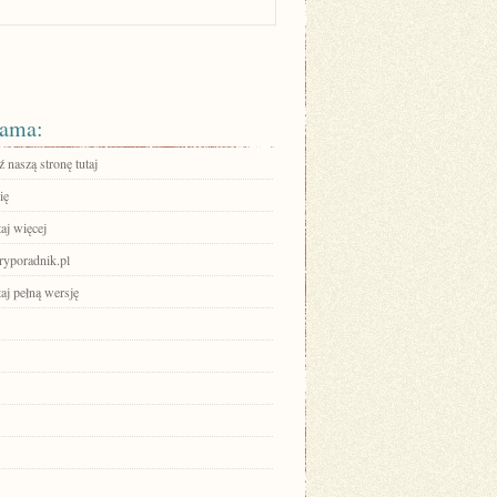
ama:
 naszą stronę tutaj
ię
aj więcej
gryporadnik.pl
aj pełną wersję