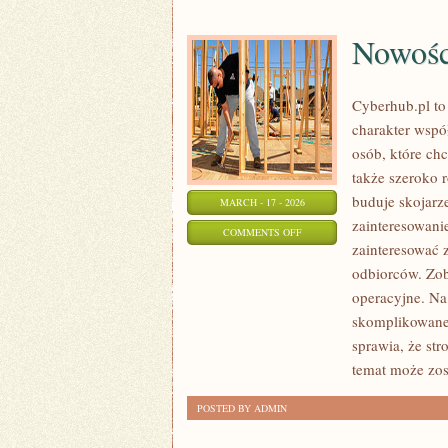
Nowośc
Cyberhub.pl to
charakter wspó
osób, które ch
także szeroko 
buduje skojarz
MARCH - 17 - 2026
zainteresowani
ON
COMMENTS OFF
zainteresować 
NOWOŚCI
odbiorców. Zob
TECHNOLOGICZNE
operacyjne. Na
skomplikowaneg
sprawia, że st
temat może zos
POSTED BY ADMIN