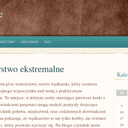
e
ERNETOWY
ARCHIWUM
TAGI
stwo ekstremalne
Kale
m.pl to wartościowy serwis wędkarski, który zestawia
kojnego wypoczynku nad wodą z praktycznym
M
. To miejsce, w którym osoby stawiające pierwsze kroki z
wiadczeni pasjonaci mogą znaleźć pomysły dotyczące
3
echnik połowu, miejscówek oraz codziennych doświadczeń
10
na pokazuje, że wędkarstwo to nie tylko hobby, ale również
17
ks, który pozwala wyciszyć się. Na blogu czytelnik może
24