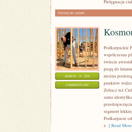
Pielęgnacja cia
POSTED BY ADMIN
Kosmona
Podkarpackie P
współczesna pl
świecie awionik
pasją do latani
można postrzeg
MARCH - 18 - 2026
punktów widzen
ON
COMMENTS OFF
Zobacz też Ciek
KOSMONAUTYKA
sama identyfik
I
przedsięwzięci
LOTY
segment lekkie
SUBORBITALNE
Podkarpacie od
z
[ Read More