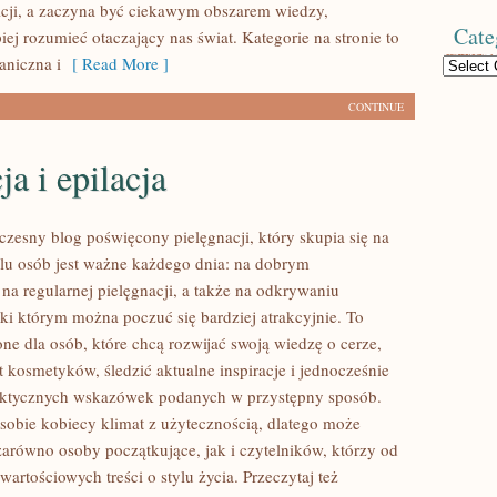
icji, a zaczyna być ciekawym obszarem wiedzy,
Cate
ej rozumieć otaczający nas świat. Kategorie na stronie to
aniczna i
[ Read More ]
Categories
CONTINUE
ja i epilacja
zesny blog poświęcony pielęgnacji, który skupia się na
elu osób jest ważne każdego dnia: na dobrym
na regularnej pielęgnacji, a także na odkrywaniu
ki którym można poczuć się bardziej atrakcyjnie. To
ne dla osób, które chcą rozwijać swoją wiedzę o cerze,
 kosmetyków, śledzić aktualne inspiracje i jednocześnie
raktycznych wskazówek podanych w przystępny sposób.
 sobie kobiecy klimat z użytecznością, dlatego może
zarówno osoby początkujące, jak i czytelników, którzy od
artościowych treści o stylu życia. Przeczytaj też