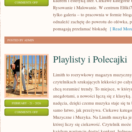
kadrem i estetyką liter. Ciekawe kategorie
ON
COMMENTS OFF
Rysowanie i Malowanie. W centrum Elfiki77
EDUKACJA
tylko galeria – to pracownia w formie bl
ARTYSTYCZNA
odnaleźć zachętę do powrotu do ołówka, pi
pomagają przełamać blokadę
[ Read More
POSTED BY ADMIN
Playlisty i Polecajki
Limith to rozrywkowy magazyn muzyczny, 
czytelnikach szukających lekkości po całym
chcą rozumieć trendy. To miejsce, w który
anegdotami, a nowości łączą się z klasyką
nadęcia, dzięki czemu muzyka staje się tu b
FEBRUARY - 21 - 2026
samo łatwo, jak przeżywa. Ciekawe kategor
ON
COMMENTS OFF
Muzyczne i Muzyka. Na Limith muzyka jes
PLAYLISTY
której liczy się ciekawość. Czytelnik może t
I
każdym wariancie dostać konkret. Jednego