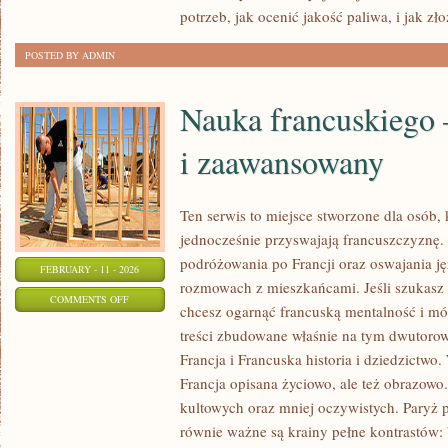
potrzeb, jak ocenić jakość paliwa, i jak zł
POSTED BY ADMIN
Nauka francuskiego 
i zaawansowany
Ten serwis to miejsce stworzone dla osób, 
jednocześnie przyswajają francuszczyznę
podróżowania po Francji oraz oswajania ję
FEBRUARY - 11 - 2026
rozmowach z mieszkańcami. Jeśli szukasz
ON
COMMENTS OFF
chcesz ogarnąć francuską mentalność i mów
NAUKA
treści zbudowane właśnie na tym dwutorow
FRANCUSKIEGO
Francja i Francuska historia i dziedzictwo.
–
Francja opisana życiowo, ale też obrazowo.
POZIOM
kultowych oraz mniej oczywistych. Paryż p
ŚREDNI
równie ważne są krainy pełne kontrastów: 