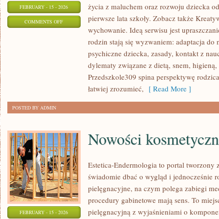
życia z maluchem oraz rozwoju dziecka o
FEBRUARY - 15 - 2026
pierwsze lata szkoły. Zobacz także Kreatyw
ON
COMMENTS OFF
wychowanie. Ideą serwisu jest upraszczani
PRZEDSZKOLA
rodzin stają się wyzwaniem: adaptacja do 
psychiczne dziecka, zasady, kontakt z nau
dylematy związane z dietą, snem, higieną,
Przedszkole309 spina perspektywę rodzica
łatwiej zrozumieć,
[ Read More ]
POSTED BY ADMIN
Nowości kosmetyczn
Estetica-Endermologia to portal tworzony 
świadomie dbać o wygląd i jednocześnie ro
pielęgnacyjne, na czym polega zabiegi me
procedury gabinetowe mają sens. To miejs
pielęgnacyjną z wyjaśnieniami o komponen
FEBRUARY - 15 - 2026