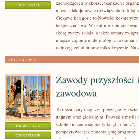
zachodzących w skórze, tkankach i organi
ON
COMMENTS OFF
może selekcjonować rozwiązania trafniej o
NOWOŚCI
Ciekawe kategorie to Nowości kosmetyczne
KOSMETYCZNE
bezpieczeństwo. W centrum zainteresowania
skórę twarzy i ciała, a także tematy związ
miejsce zajmuje endermologia, rozumiana 
redukcję cellulitu oraz mikrokrążenie. Na s
POSTED BY ADMIN
Zawody przyszłości 
zawodowa
To niezależny magazyn poświęcony kształ
unijnym oraz globalnym. Powstał z myślą 
szkołę i uczenie się nie tylko „tu i teraz”,
FEBRUARY - 14 - 2026
perspektywie: jak zmieniają się programy, 
ON
COMMENTS OFF