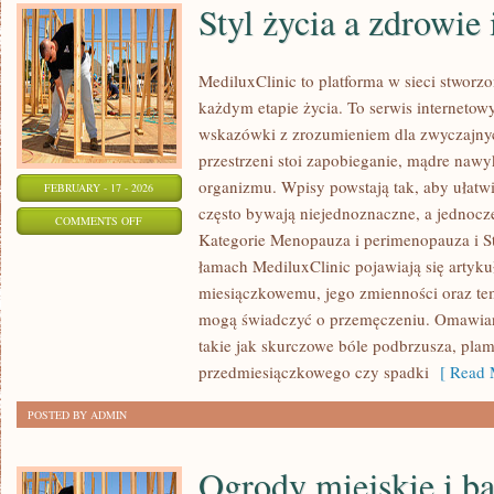
Styl życia a zdrowie
MediluxClinic to platforma w sieci stworz
każdym etapie życia. To serwis internetow
wskazówki z zrozumieniem dla zwyczajny
przestrzeni stoi zapobieganie, mądre naw
organizmu. Wpisy powstają tak, aby ułatwia
FEBRUARY - 17 - 2026
często bywają niejednoznaczne, a jednocz
ON
COMMENTS OFF
Kategorie Menopauza i perimenopauza i St
STYL
łamach MediluxClinic pojawiają się artyk
ŻYCIA
miesiączkowemu, jego zmienności oraz tem
A
mogą świadczyć o przemęczeniu. Omawiane
ZDROWIE
takie jak skurczowe bóle podbrzusza, plam
INTYMNE
przedmiesiączkowego czy spadki
[ Read 
POSTED BY ADMIN
Ogrody miejskie i b