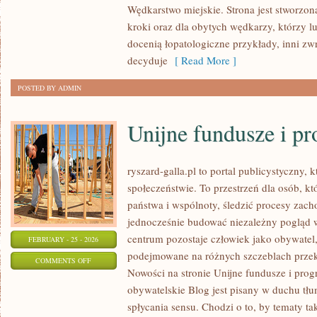
Wędkarstwo miejskie. Strona jest stworzon
I
kroki oraz dla obytych wędkarzy, którzy l
JEZIORA
docenią łopatologiczne przykłady, inni zw
POLSKI
decyduje
[ Read More ]
POSTED BY ADMIN
Unijne fundusze i p
ryszard-galla.pl to portal publicystyczny, 
społeczeństwie. To przestrzeń dla osób, 
państwa i wspólnoty, śledzić procesy zac
jednocześnie budować niezależny pogląd w
centrum pozostaje człowiek jako obywatel, 
FEBRUARY - 25 - 2026
podejmowane na różnych szczeblach przekł
ON
COMMENTS OFF
Nowości na stronie Unijne fundusze i pro
UNIJNE
obywatelskie Blog jest pisany w duchu tłu
FUNDUSZE
spłycania sensu. Chodzi o to, by tematy ta
I