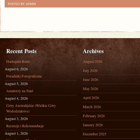
POSTED BY ADMIN
Recent Posts
Archives
Harlequin Retro
August 2026
August 6, 2026
July 2026
Poradniki Fotograficzne
June 2026
August 5, 2026
May 2026
Amatorzy na Start
April 2026
August 4, 2026
Góry Australijskie (Wielkie Góry
March 2026
Wododziałowe)
February 2026
August 3, 2026
January 2026
Recenzje i Rekomendacje
August 1, 2026
December 2025