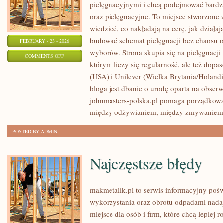
pielęgnacyjnymi i chcą podejmować bardzi
oraz pielęgnacyjne. To miejsce stworzone z
wiedzieć, co nakładają na cerę, jak działaj
budować schemat pielęgnacji bez chaosu 
FEBRUARY - 23 - 2026
wyborów. Strona skupia się na pielęgnacji
ON
COMMENTS OFF
którym liczy się regularność, ale też do
L’ORÉAL
(USA) i Unilever (Wielka Brytania/Holan
GROUP
bloga jest dbanie o urodę oparta na obserwa
(FRANCJA)
johnmasters-polska.pl pomaga porządkować
między odżywianiem, między zmywaniem fi
POSTED BY ADMIN
Najczęstsze błędy
makmetalik.pl to serwis informacyjny po
wykorzystania oraz obrotu odpadami nada
miejsce dla osób i firm, które chcą lepiej r