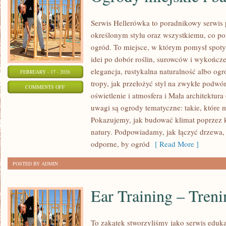
Serwis Hellerówka to poradnikowy serwi
określonym stylu oraz wszystkiemu, co p
ogród. To miejsce, w którym pomysł spotyk
idei po dobór roślin, surowców i wykończeń
elegancja, rustykalna naturalność albo ogr
FEBRUARY - 17 - 2026
tropy, jak przełożyć styl na zwykłe podwó
ON
COMMENTS OFF
oświetlenie i atmosfera i Mała architektu
OGRODY
uwagi są ogrody tematyczne: takie, które 
MIEJSKIE
Pokazujemy, jak budować klimat poprzez ko
I
natury. Podpowiadamy, jak łączyć drzewa,
BALKONY
odporne, by ogród
[ Read More ]
POSTED BY ADMIN
Ear Training – Tren
To zakątek stworzyliśmy jako serwis eduk