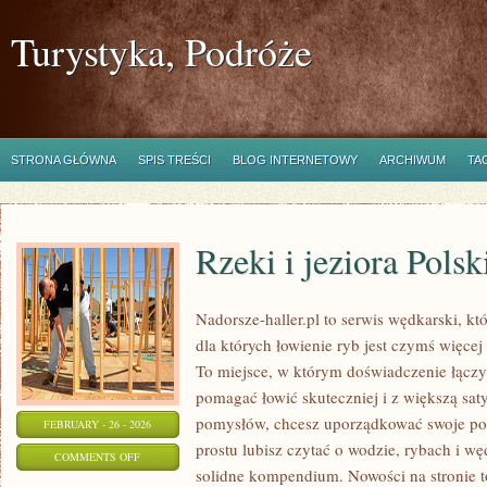
Turystyka, Podróże
STRONA GŁÓWNA
SPIS TREŚCI
BLOG INTERNETOWY
ARCHIWUM
TA
Rzeki i jeziora Polsk
Nadorsze-haller.pl to serwis wędkarski, kt
dla których łowienie ryb jest czymś więc
To miejsce, w którym doświadczenie łączy 
pomagać łowić skuteczniej i z większą saty
pomysłów, chcesz uporządkować swoje pod
FEBRUARY - 26 - 2026
prostu lubisz czytać o wodzie, rybach i wę
ON
COMMENTS OFF
solidne kompendium. Nowości na stronie t
RZEKI