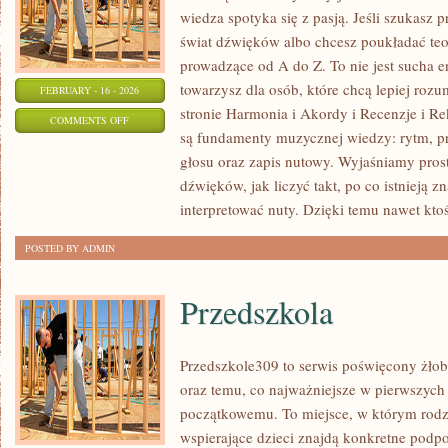
wiedza spotyka się z pasją. Jeśli szukasz
świat dźwięków albo chcesz poukładać teor
prowadzące od A do Z. To nie jest sucha e
towarzysz dla osób, które chcą lepiej ro
FEBRUARY - 16 - 2026
stronie Harmonia i Akordy i Recenzje i 
ON
COMMENTS OFF
są fundamenty muzycznej wiedzy: rytm, p
EAR
głosu oraz zapis nutowy. Wyjaśniamy pros
TRAINING
dźwięków, jak liczyć takt, po co istnieją 
–
interpretować nuty. Dzięki temu nawet ktoś
TRENING
SŁUCHU
POSTED BY ADMIN
Przedszkola
Przedszkole309 to serwis poświęcony żłob
oraz temu, co najważniejsze w pierwszych
początkowemu. To miejsce, w którym rodz
wspierające dzieci znajdą konkretne podpo