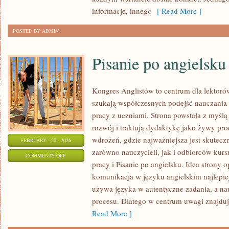
POLECAJKI
informacje, innego
[ Read More ]
POSTED BY ADMIN
Pisanie po angielsku
Kongres Anglistów to centrum dla lektorów
szukają współczesnych podejść nauczania 
pracy z uczniami. Strona powstała z myślą 
rozwój i traktują dydaktykę jako żywy proc
wdrożeń, gdzie najważniejsza jest skutecz
FEBRUARY - 20 - 2026
zarówno nauczycieli, jak i odbiorców kurs
ON
COMMENTS OFF
pracy i Pisanie po angielsku. Idea strony o
PISANIE
komunikacja w języku angielskim najlepiej
PO
używa języka w autentyczne zadania, a nauc
ANGIELSKU
procesu. Dlatego w centrum uwagi znajdują
Read More ]