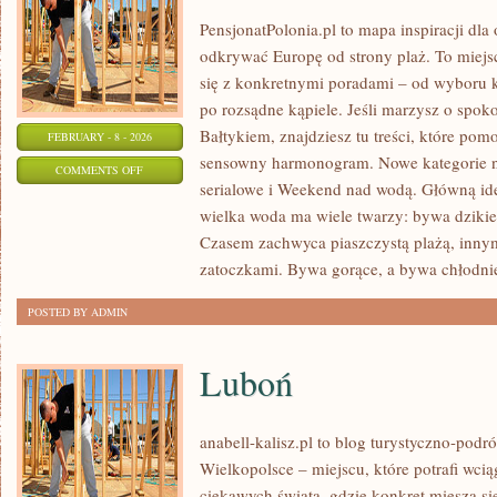
PensjonatPolonia.pl to mapa inspiracji dla
odkrywać Europę od strony plaż. To miej
się z konkretnymi poradami – od wyboru k
po rozsądne kąpiele. Jeśli marzysz o spo
Bałtykiem, znajdziesz tu treści, które po
FEBRUARY - 8 - 2026
sensowny harmonogram. Nowe kategorie na 
ON
COMMENTS OFF
serialowe i Weekend nad wodą. Główną ide
TROPIKI
wielka woda ma wiele twarzy: bywa dzikie, 
MARZEŃ
Czasem zachwyca piaszczystą plażą, inny
zatoczkami. Bywa gorące, a bywa chłodnie
POSTED BY ADMIN
Luboń
anabell-kalisz.pl to blog turystyczno-pod
Wielkopolsce – miejscu, które potrafi wciąg
ciekawych świata, gdzie konkret miesza si