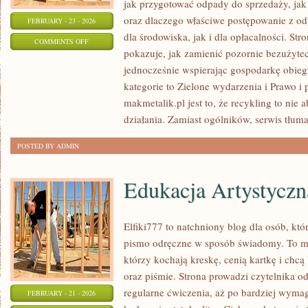
jak przygotować odpady do sprzedaży, jak 
oraz dlaczego właściwe postępowanie z o
FEBRUARY - 23 - 2026
dla środowiska, jak i dla opłacalności. Str
ON
COMMENTS OFF
pokazuje, jak zamienić pozornie bezużyte
NAJCZĘSTSZE
jednocześnie wspierając gospodarkę obie
BŁĘDY
kategorie to Zielone wydarzenia i Prawo i 
makmetalik.pl jest to, że recykling to nie 
działania. Zamiast ogólników, serwis tłuma
POSTED BY ADMIN
Edukacja Artystyczn
Elfiki777 to natchniony blog dla osób, któr
pismo odręczne w sposób świadomy. To mie
którzy kochają kreskę, cenią kartkę i chc
oraz piśmie. Strona prowadzi czytelnika o
regularne ćwiczenia, aż po bardziej wyma
FEBRUARY - 21 - 2026