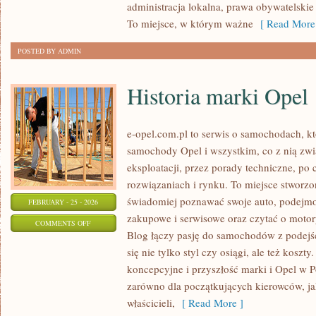
administracja lokalna, prawa obywatelskie 
PROGRAMY
To miejsce, w którym ważne
[ Read More
POSTED BY ADMIN
Historia marki Opel
e-opel.com.pl to serwis o samochodach, kt
samochody Opel i wszystkim, co z nią zwi
eksploatacji, przez porady techniczne, po
rozwiązaniach i rynku. To miejsce stworzo
świadomiej poznawać swoje auto, podejmow
FEBRUARY - 25 - 2026
zakupowe i serwisowe oraz czytać o motor
ON
COMMENTS OFF
Blog łączy pasję do samochodów z podejśc
HISTORIA
się nie tylko styl czy osiągi, ale też kosz
MARKI
koncepcyjne i przyszłość marki i Opel w Po
OPEL
zarówno dla początkujących kierowców, jak
właścicieli,
[ Read More ]