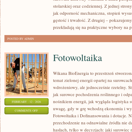
EKOLOGIA
stolarskiej oraz codziennej. Z jednej stro
I
jak odporność mechaniczna, stopień wysus
ZRÓWNOWAŻONY
gęstość i trwałość. Z drugiej – pokazujemy, 
ROZWÓJ
przekładają się na praktyczne wybory na 
POSTED BY ADMIN
Fotowoltaika
Wikana BioEnergia to przestrzeń stworzon
temat zielonej energii opartej na surowca
wdrożeniowy, ale jednocześnie rzetelny. S
jak surowce pochodzenia roślinnego i odp
nośnikiem energii, jak wygląda logistyka 
FEBRUARY - 12 - 2026
uwagę, gdy w grę wchodzą ekonomia i wyd
ON
COMMENTS OFF
Fotowoltaika i Dofinansowania i dotacje. Na
FOTOWOLTAIKA
przechodzenie na odnawialne źródła nie dz
hasłach, tylko w decyzjach: jaki surowiec 