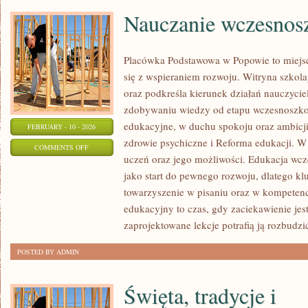
Nauczanie wczesnos
Placówka Podstawowa w Popowie to miejsc
się z wspieraniem rozwoju. Witryna szkol
oraz podkreśla kierunek działań nauczycie
zdobywaniu wiedzy od etapu wczesnoszko
edukacyjne, w duchu spokoju oraz ambicji
FEBRUARY - 10 - 2026
zdrowie psychiczne i Reforma edukacji. W 
ON
COMMENTS OFF
uczeń oraz jego możliwości. Edukacja wcz
NAUCZANIE
jako start do pewnego rozwoju, dlatego kl
WCZESNOSZKOLNE
towarzyszenie w pisaniu oraz w kompetenc
edukacyjny to czas, gdy zaciekawienie jes
zaprojektowane lekcje potrafią ją rozbudzi
POSTED BY ADMIN
Święta, tradycje i