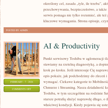
określony cel, zasada „tyle, ile trzeba”, a
I
przechowywania, bezpieczeństwo, a także 
PRZEPISY
serwis pomaga nie tylko rozumieć, ale też
kluczowe wymagania. Strona opisuje, czy
POSTED BY ADMIN
AI & Productivity
Punkt serwisowy Toshiba w aglomeracji ślą
stawiamy na rzetelną diagnostykę, a dopi
krok po kroku. Jeśli interesuje Cię napraw
opis pokaże, jak podchodzimy do zleceń i 
wymagać. Ciekawe kategorie to Mobilność
FEBRUARY - 7 - 2026
Chmurze i Streaming. Nasza działalność ko
ON
COMMENTS OFF
Toshiba, w tym szczególnie na rodzinie Sat
AI
starsze potrafią służyć naprawdę długo, o 
&
właściwej kondycji. Kiedy pojawia się uster
PRODUCTIVITY