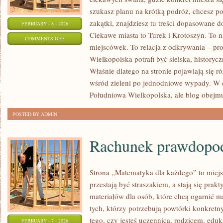
szukasz planu na krótką podróż, chcesz p
zakątki, znajdziesz tu treści dopasowane 
FEBRUARY - 8 - 2026
Ciekawe miasta to Turek i Krotoszyn. To ni
ON
COMMENTS OFF
miejscówek. To relacja z odkrywania – pr
LUBOŃ
Wielkopolska potrafi być sielska, historyc
Właśnie dlatego na stronie pojawiają się
wśród zieleni po jednodniowe wypady. W c
Południowa Wielkopolska, ale blog obejmu
POSTED BY ADMIN
Rachunek prawdopo
Strona „Matematyka dla każdego” to miejs
przestają być straszakiem, a stają się prak
materiałów dla osób, które chcą ogarnić m
tych, którzy potrzebują powtórki konkretn
tego, czy jesteś uczennicą, rodzicem, edu
FEBRUARY - 7 - 2026