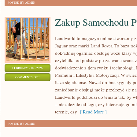
POSTED BY ADMIN
Zakup Samochodu 
Landworld to magazyn online stworzony z
Jaguar oraz marki Land Rover. To baza treś
dokładniej ogarniać obsługę wozu klasy w
czytelnika od podstaw po zaawansowane z
doświadczenie z tłem rynku i technologi
FEBRUARY - 18 - 2026
Premium i Lifestyle i Motoryzacja W świec
ON
COMMENTS OFF
liczą się niuanse. Nawet drobne sygnały p
ZAKUP
zaniedbanie obsługi może przełożyć się n
SAMOCHODU
Landworld podchodzi do tematu tak, by wł
PREMIUM
– niezależnie od tego, czy interesuje go mi
terenie, czy
[ Read More ]
POSTED BY ADMIN