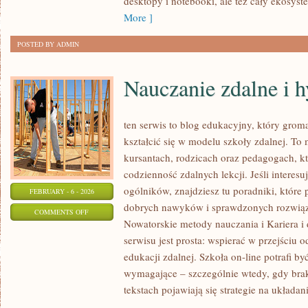
desktopy i notebooki, ale też cały ekosyst
More ]
POSTED BY ADMIN
Nauczanie zdalne i 
ten serwis to blog edukacyjny, który groma
kształcić się w modelu szkoły zdalnej. To
kursantach, rodzicach oraz pedagogach, 
codzienność zdalnych lekcji. Jeśli interesu
ogólników, znajdziesz tu poradniki, które
FEBRUARY - 6 - 2026
dobrych nawyków i sprawdzonych rozwiąza
ON
COMMENTS OFF
Nowatorskie metody nauczania i Kariera i
NAUCZANIE
serwisu jest prosta: wspierać w przejściu
ZDALNE
edukacji zdalnej. Szkoła on-line potrafi b
I
wymagające – szczególnie wtedy, gdy brak
HYBRYDOWE
tekstach pojawiają się strategie na układan