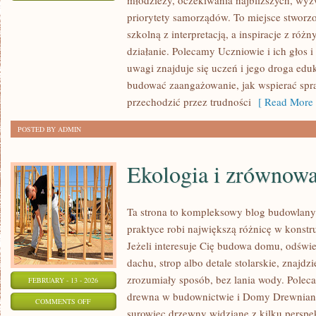
młodzieży, oczekiwania najbliższych, wy
ZAWODY
priorytety samorządów. To miejsce stworzo
PRZYSZŁOŚCI
szkolną z interpretacją, a inspiracje z róż
I
działanie. Polecamy Uczniowie i ich głos 
EDUKACJA
uwagi znajduje się uczeń i jego droga edu
ZAWODOWA
budować zaangażowanie, jak wspierać spra
przechodzić przez trudności
[ Read More 
POSTED BY ADMIN
Ekologia i zrównow
Ta strona to kompleksowy blog budowlan
praktyce robi największą różnicę w konst
Jeżeli interesuje Cię budowa domu, odświe
dachu, strop albo detale stolarskie, znajdz
zrozumiały sposób, bez lania wody. Polecam
FEBRUARY - 13 - 2026
drewna w budownictwie i Domy Drewniane
ON
COMMENTS OFF
surowiec drzewny widziane z kilku perspek