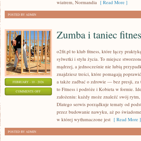
I
wiatrem, Normandia
[ Read More ]
ZAAWANSOWANY
POSTED BY ADMIN
Zumba i taniec fitne
o2fit.pl to klub fitness, które łączy prak
sylwetki i stylu życia. To miejsce stworzo
mądrzej, a jednocześnie nie lubią przypad
znajdziesz treści, które pomagają poprawi
a także zadbać o zdrowie — bez presji, za
FEBRUARY - 10 - 2026
to Fitness i podróże i Kobieta w formie. Id
ON
COMMENTS OFF
założeniu: każdy może znaleźć swój rytm, 
ZUMBA
Dlatego serwis porządkuje tematy od pods
I
przez budowanie nawyku, aż po świadome 
TANIEC
w której wytłumaczone jest
[ Read More ]
FITNESS
POSTED BY ADMIN