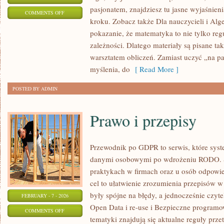
pasjonatem, znajdziesz tu jasne wyjaśnien
ON
COMMENTS OFF
kroku. Zobacz także Dla nauczycieli i Alge
RACHUNEK
pokazanie, że matematyka to nie tylko reg
PRAWDOPODOBIEŃSTWA
zależności. Dlatego materiały są pisane ta
warsztatem obliczeń. Zamiast uczyć „na p
myślenia, do
[ Read More ]
POSTED BY ADMIN
Prawo i przepisy
Przewodnik po GDPR to serwis, które sys
danymi osobowymi po wdrożeniu RODO. St
praktykach w firmach oraz u osób odpowie
cel to ułatwienie zrozumienia przepisów w
były spójne na błędy, a jednocześnie czyt
FEBRUARY - 7 - 2026
Open Data i re-use i Bezpieczne program
ON
COMMENTS OFF
tematyki znajdują się aktualne reguły prze
PRAWO