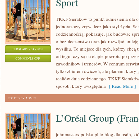
Sport
TKKF Sieraków to punkt odniesienia dla osó
jednorazowy zryw, lecz jako styl życia. Se
codziennością: pokazuje, jak budować spr
o bezpieczeństwo oraz jak rozwijać umiej
wysiłku. To miejsce dla tych, którzy chcą 
FEBRUARY - 24 - 2026
od tego, czy są na etapie powrotu po przer
ON
COMMENTS OFF
zawodników i trenerów. W centrum serwisu s
SPORT
tylko zbiorem ćwiczeń, ale planem, który
realiów dnia codziennego. TKKF Sierakó
sposób, który uwzględnia
[ Read More ]
POSTED BY ADMIN
L’Oréal Group (Fran
johnmasters-polska.pl to blog dla osób, kt