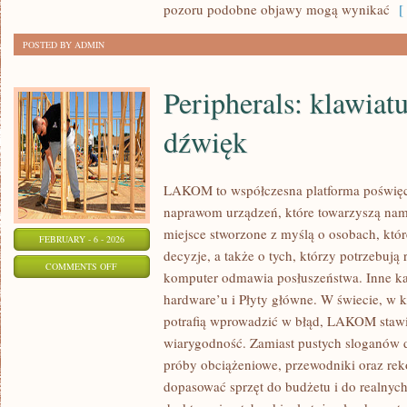
pozoru podobne objawy mogą wynikać
[ 
POSTED BY ADMIN
Peripherals: klawiat
dźwięk
LAKOM to współczesna platforma poświ
naprawom urządzeń, które towarzyszą na
miejsce stworzone z myślą o osobach, któ
FEBRUARY - 6 - 2026
decyzje, a także o tych, którzy potrzebują
ON
COMMENTS OFF
komputer odmawia posłuszeństwa. Inne kate
PERIPHERALS:
hardware’u i Płyty główne. W świecie, w 
KLAWIATURY,
potrafią wprowadzić w błąd, LAKOM stawi
MYSZY,
wiarygodność. Zamiast pustych sloganów d
DŹWIĘK
próby obciążeniowe, przewodniki oraz re
dopasować sprzęt do budżetu i do realny