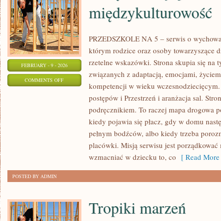
międzykulturowość
PRZEDSZKOLE NA 5 – serwis o wychowani
którym rodzice oraz osoby towarzyszące d
rzetelne wskazówki. Strona skupia się na
FEBRUARY - 9 - 2026
związanych z adaptacją, emocjami, życie
ON
COMMENTS OFF
kompetencji w wieku wczesnodziecięcym.
ŚWIĘTA,
postępów i Przestrzeń i aranżacja sal. Stro
TRADYCJE
podręcznikiem. To raczej mapa drogowa po
I
kiedy pojawia się płacz, gdy w domu nastę
MIĘDZYKULTUROWOŚĆ
pełnym bodźców, albo kiedy trzeba poroz
placówki. Misją serwisu jest porządkować 
wzmacniać w dziecku to, co
[ Read More 
POSTED BY ADMIN
Tropiki marzeń