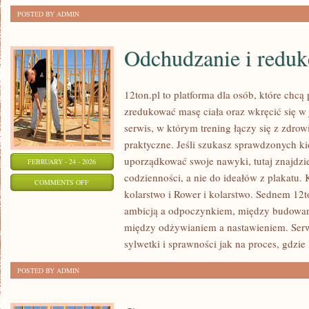
POSTED BY ADMIN
Odchudzanie i reduk
12ton.pl to platforma dla osób, które chc
zredukować masę ciała oraz wkręcić się w
serwis, w którym trening łączy się z zdrow
praktyczne. Jeśli szukasz sprawdzonych k
uporządkować swoje nawyki, tutaj znajdzi
FEBRUARY - 24 - 2026
codzienności, a nie do ideałów z plakatu. 
ON
COMMENTS OFF
kolarstwo i Rower i kolarstwo. Sednem 12to
ODCHUDZANIE
ambicją a odpoczynkiem, między budowan
I
między odżywianiem a nastawieniem. Ser
REDUKCJA
sylwetki i sprawności jak na proces, gdzie 
POSTED BY ADMIN