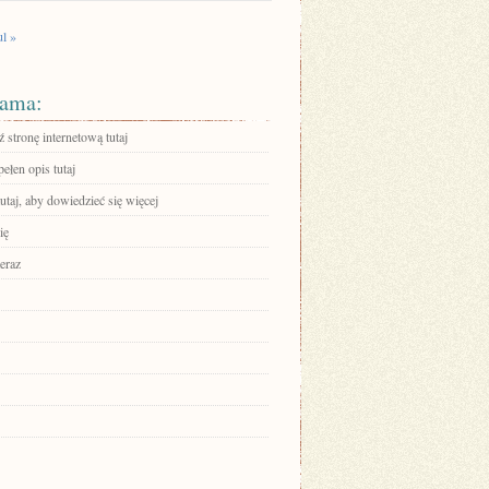
ul »
ama:
stronę internetową tutaj
ełen opis tutaj
tutaj, aby dowiedzieć się więcej
ię
eraz