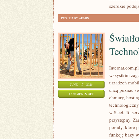
ŻYWIENIOWE
szerokie podejś
POSTED BY ADMIN
Światł
Techno
Internat.com.p
wszystkim zaga
urządzeń mobil
JUNE - 17 - 2026
chcą poznać św
ON
COMMENTS OFF
chmury, hostin
ŚWIATŁOWODY
technologiczny
I
w Sieci. To se
NOWOCZESNE
przystępny. Za
TECHNOLOGIE
porady, które 
funkcję bazy w