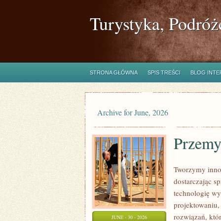
Turystyka, Podróż
STRONA GŁÓWNA
SPIS TREŚCI
BLOG INT
Archive for June, 2026
Przemy
Tworzymy inno
dostarczając s
technologię wy
projektowaniu,
rozwiązań, któr
JUNE - 30 - 2026