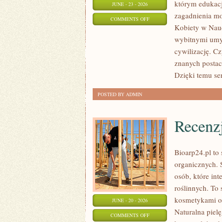
którym edukacj
JUNE - 23 - 2026
zagadnienia mo
ON
COMMENTS OFF
Kobiety w Nauc
EPOKOWE
wybitnymi umys
MOMENT
cywilizację. C
W
znanych postac
NAUCE
Dzięki temu se
POSTED BY ADMIN
Recenz
Bioarp24.pl to
organicznych. 
osób, które in
roślinnych. To 
kosmetykami o 
JUNE - 20 - 2026
Naturalna piel
ON
COMMENTS OFF