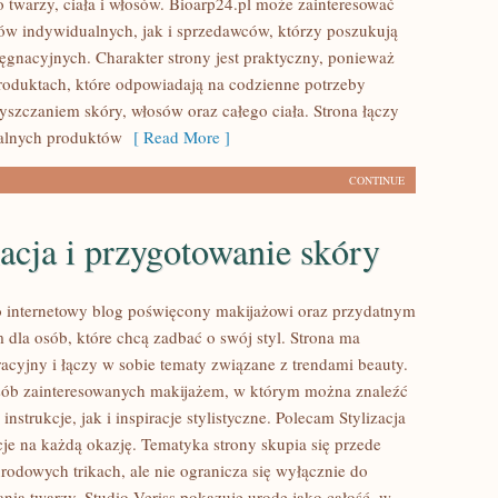
twarzy, ciała i włosów. Bioarp24.pl może zainteresować
ów indywidualnych, jak i sprzedawców, którzy poszukują
ęgnacyjnych. Charakter strony jest praktyczny, ponieważ
produktach, które odpowiadają na codzienne potrzeby
yszczaniem skóry, włosów oraz całego ciała. Strona łączy
ralnych produktów
[ Read More ]
CONTINUE
acja i przygotowanie skóry
to internetowy blog poświęcony makijażowi oraz przydatnym
dla osób, które chcą zadbać o swój styl. Strona ma
racyjny i łączy w sobie tematy związane z trendami beauty.
osób zainteresowanych makijażem, w którym można znaleźć
instrukcje, jak i inspiracje stylistyczne. Polecam Stylizacja
acje na każdą okazję. Tematyka strony skupia się przede
rodowych trikach, ale nie ogranicza się wyłącznie do
ia twarzy. Studio Veriss pokazuje urodę jako całość, w