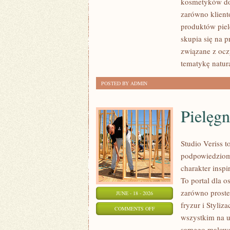
kosmetyków do 
RECENZJE
zarówno klient
I
produktów piel
PORÓWNANIA
skupia się na 
związane z ocz
tematykę natu
POSTED BY ADMIN
Pielęgn
Studio Veriss 
podpowiedziom 
charakter inspi
To portal dla 
zarówno proste 
JUNE - 18 - 2026
fryzur i Styliz
ON
COMMENTS OFF
wszystkim na u
PIELĘGNACJA
samego malowan