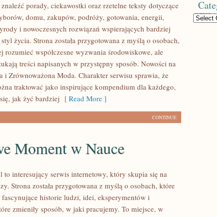
Cate
znaleźć porady, ciekawostki oraz rzetelne teksty dotyczące
borów, domu, zakupów, podróży, gotowania, energii,
Categories
zyrody i nowoczesnych rozwiązań wspierających bardziej
tyl życia. Strona została przygotowana z myślą o osobach,
iej rozumieć współczesne wyzwania środowiskowe, ale
zukają treści napisanych w przystępny sposób. Nowości na
ia i Zrównoważona Moda. Charakter serwisu sprawia, że
na traktować jako inspirujące kompendium dla każdego,
się, jak żyć bardziej
[ Read More ]
CONTINUE
we Moment w Nauce
l to interesujący serwis internetowy, który skupia się na
szy. Strona została przygotowana z myślą o osobach, które
fascynujące historie ludzi, idei, eksperymentów i
óre zmieniły sposób, w jaki pracujemy. To miejsce, w