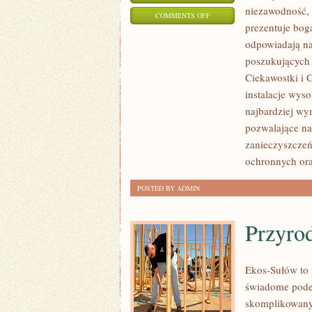
niezawodność,
ON
COMMENTS OFF
prezentuje boga
PRZEMYSŁ
odpowiadają na
4.0
poszukujących
Ciekawostki i 
instalacje wys
najbardziej w
pozwalające na
zanieczyszczeń
ochronnych or
POSTED BY ADMIN
Przyro
Ekos-Sułów to 
świadome podej
skomplikowanyc