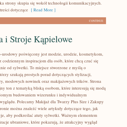
a strony skupia się wokół technologii komunikacyjnych.
 treści dotyczące
[ Read More ]
CONTINUE
a i Stroje Kąpielowe
-urodowy poświęcony jest modzie, urodzie, kosmetykom,
z codziennym inspiracjom dla osób, które chcą czuć się
żnie od sylwetki. To miejsce stworzone z myślą o
tórzy szukają prostych porad dotyczących stylizacji,
óry, modowych nowinek oraz makijażowych trików. Strona
jny ton z tematyką bliską osobom, które interesują się modą
iadomym budowaniem wizerunku i indywidualnym
wyglądu. Polecamy Makijaż dla Twarzy Plus Size i Zakupy
tronie można znaleźć wiele artykuły dotyczące tego, jak
acje, aby podkreślać atuty sylwetki. Ważnym elementem
iracje ubraniowe, które pokazują, że atrakcyjny wygląd