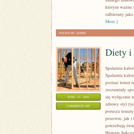
I
którym ważne s
PRZYGOTOWANIE
odbierany jako
SKÓRY
More ]
POSTED BY ADMIN
Diety 
Spalarnia kalor
Spalarnia kalor
poznać temat r
zrozumiały spos
się wyłącznie n
JUNE - 17 - 2026
zdrowy styl ży
ON
COMMENTS OFF
porusza tematy
DIETY
przerwie, jak i
I
potrzebują świ
PLANY
Historie Sukces