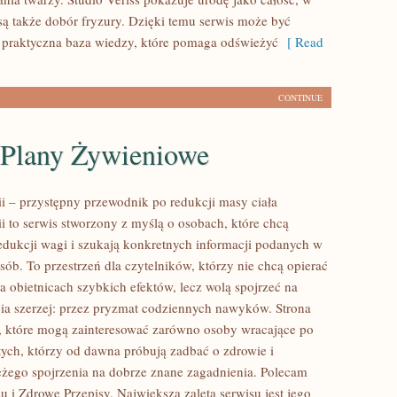
ą także dobór fryzury. Dzięki temu serwis może być
 praktyczna baza wiedzy, które pomaga odświeżyć
[ Read
CONTINUE
i Plany Żywieniowe
ii – przystępny przewodnik po redukcji masy ciała
ii to serwis stworzony z myślą o osobach, które chcą
edukcji wagi i szukają konkretnych informacji podanych w
ób. To przestrzeń dla czytelników, którzy nie chcą opierać
a obietnicach szybkich efektów, lecz wolą spojrzeć na
cia szerzej: przez pryzmat codziennych nawyków. Strona
, które mogą zainteresować zarówno osoby wracające po
 tych, którzy od dawna próbują zadbać o zdrowie i
eżego spojrzenia na dobrze znane zagadnienia. Polecam
u i Zdrowe Przepisy. Największą zaletą serwisu jest jego