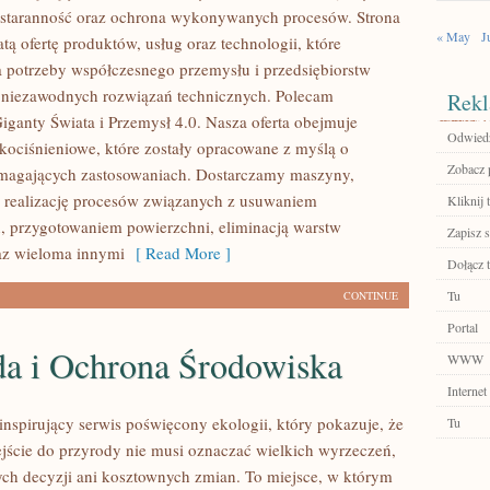
 staranność oraz ochrona wykonywanych procesów. Strona
« May
J
tą ofertę produktów, usług oraz technologii, które
 potrzeby współczesnego przemysłu i przedsiębiorstw
 niezawodnych rozwiązań technicznych. Polecam
Rekl
Giganty Świata i Przemysł 4.0. Nasza oferta obejmuje
Odwiedź 
okociśnieniowe, które zostały opracowane z myślą o
Zobacz p
ymagających zastosowaniach. Dostarczamy maszyny,
 realizację procesów związanych z usuwaniem
Kliknij 
, przygotowaniem powierzchni, eliminacją warstw
Zapisz s
az wieloma innymi
[ Read More ]
Dołącz t
Tu
CONTINUE
Portal
da i Ochrona Środowiska
WWW
Internet
inspirujący serwis poświęcony ekologii, który pokazuje, że
Tu
ście do przyrody nie musi oznaczać wielkich wyrzeczeń,
h decyzji ani kosztownych zmian. To miejsce, w którym