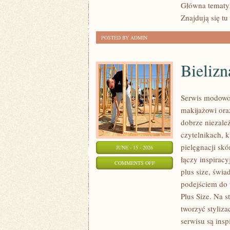
Główna tematyk
Znajdują się tu
POSTED BY ADMIN
Bielizn
Serwis modowo
makijażowi ora
dobrze niezale
czytelnikach, k
pielęgnacji sk
JUNE - 15 - 2026
łączy inspiracy
ON
COMMENTS OFF
plus size, św
BIELIZNA
podejściem do 
I
Plus Size. Na s
STROJE
tworzyć styliz
KĄPIELOWE
serwisu są insp