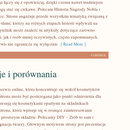
a łączy się z opowieścią, dzięki czemu nawet trudniejsze
gą stać się ciekawe. Polecam Historia Nagrody Nobla i
e. Strona angażuje przede wszystkim tematyką związaną z
łami, którzy na różnych etapach historii wpływali na
zytelnik może znaleźć tu artykuły dotyczące zarówno
i, jak i osób mniej oczywistych, często zapomnianych.
rwis nie ogranicza się wyłącznie
[ Read More ]
CONTINUE
je i porównania
 serwis online, która koncentruje się wokół kosmetyków
Strona może być postrzegana jako punkt odniesienia dla
teresują się kosmetykami opartymi na składnikach
strona, która wpisuje się w rosnące zainteresowanie
prostszym składzie. Polecamy DIY – Zrób to sam i
ęgnacja twarzy. Głównym motywem strony jest prezentacja