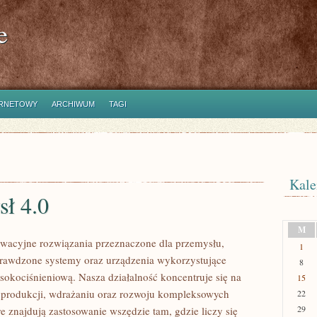
e
ERNETOWY
ARCHIWUM
TAGI
Kale
sł 4.0
M
wacyjne rozwiązania przeznaczone dla przemysłu,
1
prawdzone systemy oraz urządzenia wykorzystujące
8
sokociśnieniową. Nasza działalność koncentruje się na
15
 produkcji, wdrażaniu oraz rozwoju kompleksowych
22
29
e znajdują zastosowanie wszędzie tam, gdzie liczy się