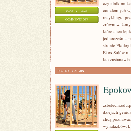
czytelnik może 
codziennych wy
JUNE - 27 - 2026
recyklingu, pr
ON
COMMENTS OFF
zrównoważony s
PRZYRODA
które chcą lep
I
jednocześnie s
OCHRONA
stronie Ekolog
ŚRODOWISKA
Ekos-Sułów moż
kto zastanawia 
POSTED BY ADMIN
Epoko
zsbelecin.edu.p
dziejach geniu
chcą poznawać 
wynalazków, kt