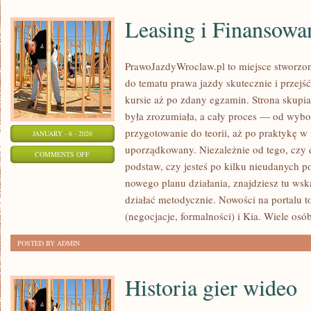
Leasing i Finansowa
PrawoJazdyWroclaw.pl to miejsce stworzon
do tematu prawa jazdy skutecznie i przejś
kursie aż po zdany egzamin. Strona skupia
była zrozumiała, a cały proces — od wybo
przygotowanie do teorii, aż po praktykę w 
JANUARY - 6 - 2026
uporządkowany. Niezależnie od tego, czy 
ON
COMMENTS OFF
podstaw, czy jesteś po kilku nieudanych po
LEASING
nowego planu działania, znajdziesz tu ws
I
działać metodycznie. Nowości na portalu 
FINANSOWANIE
(negocjacje, formalności) i Kia. Wiele osó
POSTED BY ADMIN
Historia gier wideo