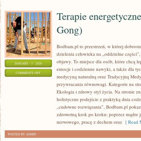
Terapie energetyczne
Gong)
Bodbam.pl to przestrzeń, w której dobrosta
dzielenia człowieka na „oddzielne części”,
objawy. To miejsce dla osób, które chcą le
JANUARY - 7 - 2026
emocje i codzienne nawyki, a także dla tych
ON
COMMENTS OFF
medycyną naturalną oraz Tradycyjną Medy
TERAPIE
przywracania równowagi. Kategorie na str
ENERGETYCZNE
Ekologia i zdrowy styl życia. Na stronie zna
(REIKI,
holistyczne podejście z praktyką dnia co
QI
„cudowne rozwiązania”, Bodbam.pl pokazu
GONG)
zdrowotną krok po kroku: poprzez mądre j
nerwowego, pracę z dechem oraz
[ Read M
POSTED BY ADMIN