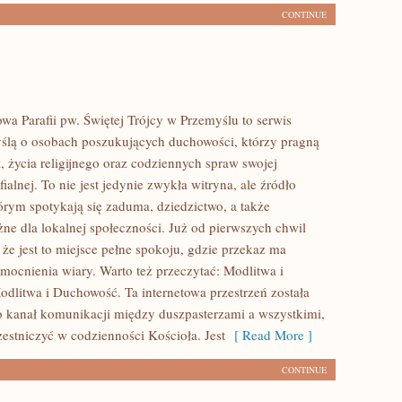
CONTINUE
owa Parafii pw. Świętej Trójcy w Przemyślu to serwis
ślą o osobach poszukujących duchowości, którzy pragną
, życia religijnego oraz codziennych spraw swojej
ialnej. To nie jest jedynie zwykła witryna, ale źródło
tórym spotykają się zaduma, dziedzictwo, a także
żne dla lokalnej społeczności. Już od pierwszych chwil
że jest to miejsce pełne spokoju, gdzie przekaz ma
mocnienia wiary. Warto też przeczytać: Modlitwa i
dlitwa i Duchowość. Ta internetowa przestrzeń została
 kanał komunikacji między duszpasterzami a wszystkimi,
zestniczyć w codzienności Kościoła. Jest
[ Read More ]
CONTINUE