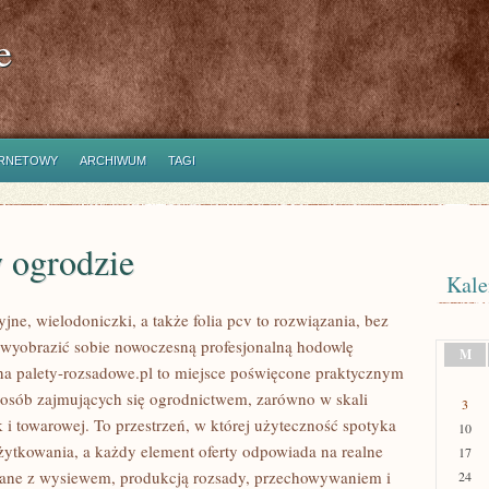
e
ERNETOWY
ARCHIWUM
TAGI
 ogrodzie
Kale
jne, wielodoniczki, a także folia pcv to rozwiązania, bez
 wyobrazić sobie nowoczesną profesjonalną hodowlę
M
na palety-rozsadowe.pl to miejsce poświęcone praktycznym
osób zajmujących się ogrodnictwem, zarówno w skali
3
k i towarowej. To przestrzeń, w której użyteczność spotyka
10
żytkowania, a każdy element oferty odpowiada na realne
17
zane z wysiewem, produkcją rozsady, przechowywaniem i
24