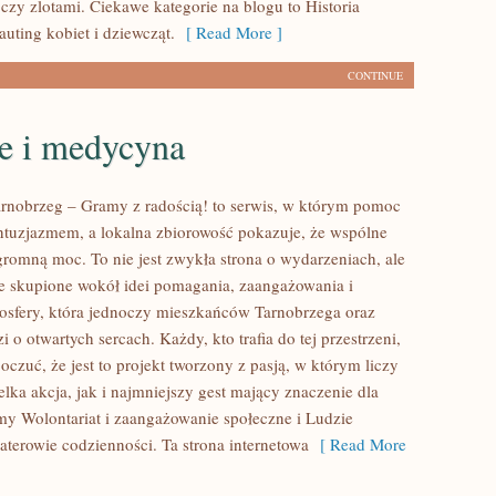
zy zlotami. Ciekawe kategorie na blogu to Historia
auting kobiet i dziewcząt.
[ Read More ]
CONTINUE
e i medycyna
nobrzeg – Gramy z radością! to serwis, w którym pomoc
entuzjazmem, a lokalna zbiorowość pokazuje, że wspólne
gromną moc. To nie jest zwykła strona o wydarzeniach, ale
e skupione wokół idei pomagania, zaangażowania i
sfery, która jednoczy mieszkańców Tarnobrzega oraz
i o otwartych sercach. Każdy, kto trafia do tej przestrzeni,
czuć, że jest to projekt tworzony z pasją, w którym liczy
lka akcja, jak i najmniejszy gest mający znaczenie dla
my Wolontariat i zaangażowanie społeczne i Ludzie
aterowie codzienności. Ta strona internetowa
[ Read More