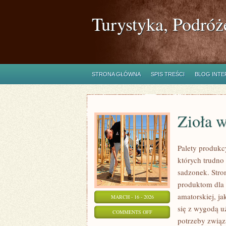
Turystyka, Podróż
STRONA GŁÓWNA
SPIS TREŚCI
BLOG INT
Zioła w
Palety produkcy
których trudno
sadzonek. Stro
produktom dla 
amatorskiej, ja
MARCH - 16 - 2026
się z wygodą u
ON
COMMENTS OFF
potrzeby zwią
ZIOŁA