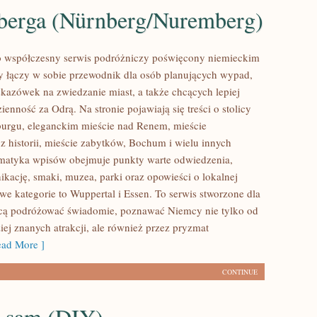
erga (Nürnberg/Nuremberg)
o współczesny serwis podróżniczy poświęcony niemieckim
y łączy w sobie przewodnik dla osób planujących wypad,
kazówek na zwiedzanie miast, a także chcących lepiej
enność za Odrą. Na stronie pojawiają się treści o stolicy
urgu, eleganckim mieście nad Renem, mieście
historii, mieście zabytków, Bochum i wielu innych
ematyka wpisów obejmuje punkty warte odwiedzenia,
ikację, smaki, muzea, parki oraz opowieści o lokalnej
we kategorie to Wuppertal i Essen. To serwis stworzone dla
hcą podróżować świadomie, poznawać Niemcy nie tylko od
iej znanych atrakcji, ale również przez pryzmat
ad More ]
CONTINUE
o sam (DIY)