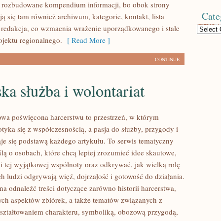
 rozbudowane kompendium informacji, bo obok strony
Cate
ą się tam również archiwum, kategorie, kontakt, lista
 redakcja, co wzmacnia wrażenie uporządkowanego i stale
Categories
ojektu regionalnego.
[ Read More ]
CONTINUE
ka służba i wolontariat
towa poświęcona harcerstwu to przestrzeń, w którym
tyka się z współczesnością, a pasja do służby, przygody i
je się podstawą każdego artykułu. To serwis tematyczny
lą o osobach, które chcą lepiej zrozumieć idee skautowe,
i tej wyjątkowej wspólnoty oraz odkrywać, jak wielką rolę
h ludzi odgrywają więź, dojrzałość i gotowość do działania.
a odnaleźć treści dotyczące zarówno historii harcerstwa,
nych aspektów zbiórek, a także tematów związanych z
ształtowaniem charakteru, symboliką, obozową przygodą,