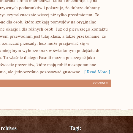
finowana strona internetowa, która koncentruje się na
luzywnych podarunków i pokazuje, że dobrze dobrany
yć czymś znacznie więcej niż tylko przedmiotem. To
one dla osób, które szukają pomysłów na oryginalne
żne okazje i dla różnych osób. Już od pierwszego kontaktu
wem przewodnim jest tutaj klasa, a także przekonanie, że
si oznaczać przesady, lecz może przejawiać się w
w umiejętnym wyborze oraz w świadomym podejściu do
 To właśnie dlatego Pasotti można postrzegać jako
świecie prezentów, które mają robić niezapomniane
nie, ale jednocześnie pozostawać gustowne.
[ Read More ]
CONTINUE
rchives
Tagi: