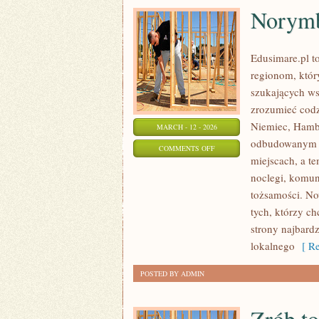
Norymb
Edusimare.pl t
regionom, któr
szukających ws
zrozumieć codzi
Niemiec, Hamb
MARCH - 12 - 2026
odbudowanym z 
ON
COMMENTS OFF
miejscach, a t
NORYMBERGA
noclegi, komun
(NÜRNBERG/NUREMBERG)
tożsamości. No
tych, którzy c
strony najbardz
lokalnego
[ Re
POSTED BY ADMIN
Zrób t