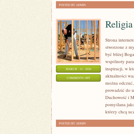
POSTED BY ADMIN
Religia
Strona internet
stworzone z my
być bliżej Boga
wspólnoty paraf
inspiracji, w k
MARCH - 14 - 2026
aktualności wa
ON
COMMENTS OFF
można odczuć, 
RELIGIA
prowadzić do u
Duchowość i Mo
pomyślana jako
którzy chcą uc
POSTED BY ADMIN