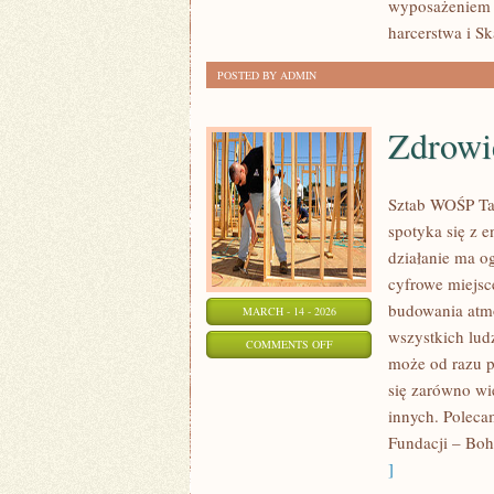
wyposażeniem c
WOLONTARIAT
harcerstwa i Sk
POSTED BY ADMIN
Zdrowi
Sztab WOŚP Tar
spotyka się z 
działanie ma o
cyfrowe miejsc
budowania atmo
MARCH - 14 - 2026
wszystkich ludz
ON
COMMENTS OFF
może od razu po
ZDROWIE
się zarówno wie
I
innych. Poleca
MEDYCYNA
Fundacji – Boh
]