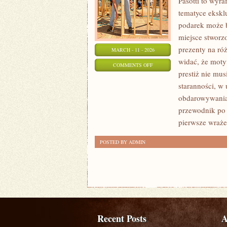
Pasotti to wyra
tematyce eksk
podarek może b
miejsce stworz
prezenty na ró
MARCH - 11 - 2026
widać, że moty
ON
COMMENTS OFF
prestiż nie mu
PREZENTY
staranności, 
KSIĄŻKOWE
obdarowywania.
przewodnik po 
pierwsze wraże
POSTED BY ADMIN
Recent Posts
A