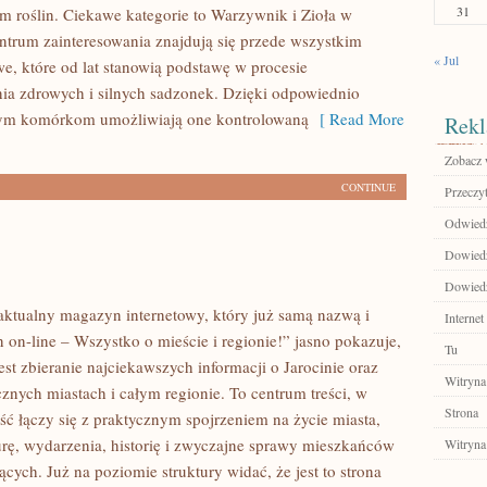
31
m roślin. Ciekawe kategorie to Warzywnik i Zioła w
ntrum zainteresowania znajdują się przede wszystkim
« Jul
we, które od lat stanowią podstawę w procesie
a zdrowych i silnych sadzonek. Dzięki odpowiednio
ym komórkom umożliwiają one kontrolowaną
[ Read More
Rekl
Zobacz w
CONTINUE
Przeczyt
Odwiedź 
Dowiedz 
Dowiedz
o aktualny magazyn internetowy, który już samą nazwą i
Internet
 on-line – Wszystko o mieście i regionie!” jasno pokazuje,
Tu
est zbieranie najciekawszych informacji o Jarocinie oraz
Witryna
cznych miastach i całym regionie. To centrum treści, w
Strona
ść łączy się z praktycznym spojrzeniem na życie miasta,
turę, wydarzenia, historię i zwyczajne sprawy mieszkańców
Witryna
cych. Już na poziomie struktury widać, że jest to strona