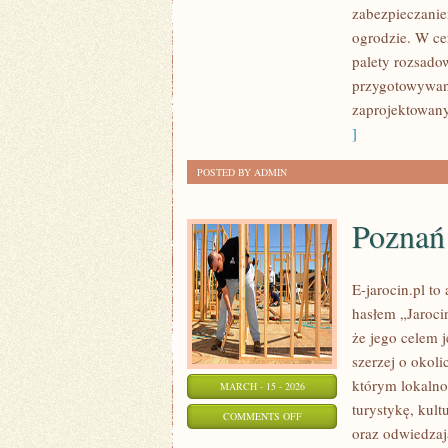
zabezpieczanie
W
ogrodzie. W ce
OGRODZIE
palety rozsado
przygotowywani
zaprojektowan
]
POSTED BY ADMIN
Poznań
E-jarocin.pl t
hasłem „Jarocin
że jego celem j
szerzej o okoli
którym lokalno
MARCH - 15 - 2026
turystykę, kul
ON
COMMENTS OFF
oraz odwiedzają
POZNAŃ