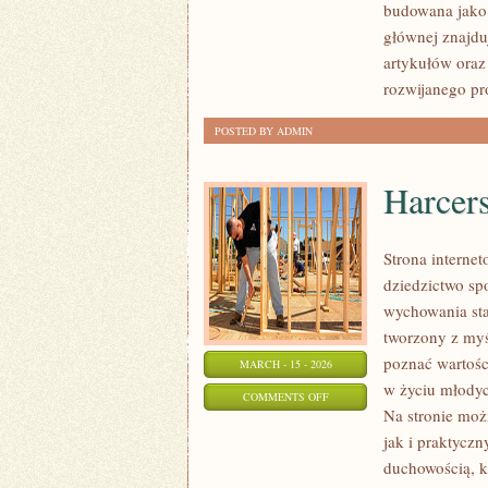
budowana jako
głównej znajduj
artykułów oraz
rozwijanego pr
POSTED BY ADMIN
Harcers
Strona interne
dziedzictwo spo
wychowania sta
tworzony z myś
poznać wartośc
MARCH - 15 - 2026
w życiu młodyc
ON
COMMENTS OFF
Na stronie możn
HARCERSKA
jak i praktycz
SŁUŻBA
duchowością, k
I