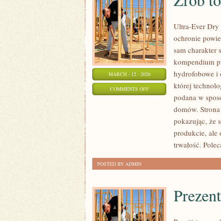
Ultra-Ever Dry 
ochronie powie
sam charakter s
kompendium prak
hydrofobowe i 
MARCH - 12 - 2026
której technolo
ON
COMMENTS OFF
podana w sposób
ZRÓB
domów. Strona 
TO
pokazując, że 
SAM
produkcie, ale 
(DIY)
trwałość. Pole
POSTED BY ADMIN
Prezen