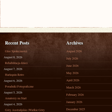
Recent Posts
Archives
Głos Społeczności
August 2026
August 8, 2026
July 2026
Rehabilitacja dzieci
June 2026
August 7, 2026
May 2026
Harlequin Retro
April 2026
August 6, 2026
Poradniki Fotograficzne
March 2026
August 5, 2026
February 2026
Amatorzy na Start
January 2026
August 4, 2026
December 2025
Góry Australijskie (Wielkie Góry