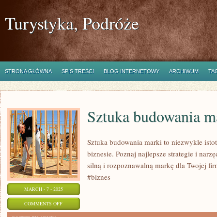
Turystyka, Podróże
STRONA GŁÓWNA
SPIS TREŚCI
BLOG INTERNETOWY
ARCHIWUM
TA
Sztuka budowania m
Sztuka budowania marki to niezwykle isto
biznesie. Poznaj najlepsze strategie i na
silną i rozpoznawalną markę dla Twojej fi
#biznes
MARCH - 7 - 2025
ON
COMMENTS OFF
SZTUKA