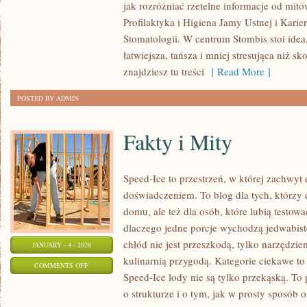
jak rozróżniać rzetelne informacje od mitó
LECZENIA
Profilaktyka i Higiena Jamy Ustnej i Kar
I
Stomatologii. W centrum Stombis stoi idea,
UBEZPIECZENIA
łatwiejsza, tańsza i mniej stresująca niż 
STOMATOLOGICZNEGO
znajdziesz tu treści
[ Read More ]
POSTED BY ADMIN
Fakty i Mity
Speed-Ice to przestrzeń, w której zachwyt
doświadczeniem. To blog dla tych, którzy
domu, ale też dla osób, które lubią testow
dlaczego jedne porcje wychodzą jedwabiste
chłód nie jest przeszkodą, tylko narzędzie
JANUARY - 4 - 2026
kulinarnią przygodą. Kategorie ciekawe to
ON
COMMENTS OFF
Speed-Ice lody nie są tylko przekąską. To
FAKTY
o strukturze i o tym, jak w prosty sposób o
I