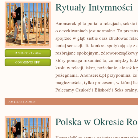
Rytuały Intymności
Anonserek.pl to portal o relacjach, seksi
o oczekiwaniach jest normalne. To przestr
spojrzeć w głąb siebie oraz zbudować relac
taniej sensacji. Tu konkret spotykają się z 
rozbrajane spokojnym, zdroworozsądkowy
JANUARY - 3 - 2026
który pomaga rozumieć to, co między lud
ON
COMMENTS OFF
kroki w relacji, iskrę, pożądanie, ale też 
RYTUAŁY
pożegnania. Anonserek.pl przypomina, że t
INTYMNOŚCI
magicznością, tylko procesem, w której lic
Polecamy Czułość i Bliskość i Seks oralny
POSTED BY ADMIN
Polska w Okresie R
KoronaMK to serwis poświęcony przeszłośc