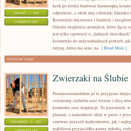
krok po kroku budować harmonijną kondycj
odporność, a obok niej człowiek: klientka 
JANUARY - 1 - 2026
Kosmetyki luksusowe i Gadżety i urządzeni
ON
COMMENTS OFF
Gdynia znajdziesz podejście, które łączy u
KOSMETYKI
jest tylko opowieść o „ładnych słoiczkach”
NATURALNE
kosmetyki do indywidualnych potrzeb, jak
I
rutynę, która ma sens: na
[ Read More ]
ORGANICZNE
POSTED BY ADMIN
Zwierzaki na Ślubie
Przemowieniaslubne.pl to przyjazne miejsc
ceremonię zaślubin oraz wesele i chcą mie
kontrolne oraz inspiracje. To przestrzeń, w
planem, a naturalność idzie w parze z prz
zarówno przyszli małżonkowie, jak i najle
DECEMBER - 31 - 2025
najbliższa przyjaciółka panny młodej, rodz
ON
COMMENTS OFF