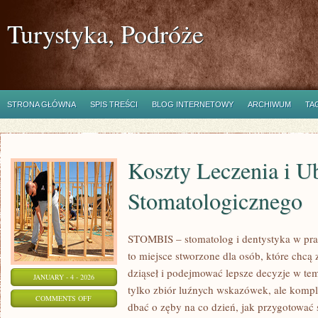
Turystyka, Podróże
STRONA GŁÓWNA
SPIS TREŚCI
BLOG INTERNETOWY
ARCHIWUM
TA
Koszty Leczenia i U
Stomatologicznego
STOMBIS – stomatolog i dentystyka w pra
to miejsce stworzone dla osób, które chcą
dziąseł i podejmować lepsze decyzje w tem
JANUARY - 4 - 2026
tylko zbiór luźnych wskazówek, ale komp
ON
COMMENTS OFF
dbać o zęby na co dzień, jak przygotować 
KOSZTY