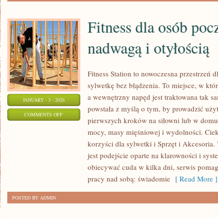
Fitness dla osób poc
nadwagą i otyłością
Fitness Station to nowoczesna przestrzeń d
sylwetkę bez błądzenia. To miejsce, w któr
a wewnętrzny napęd jest traktowana tak sa
JANUARY - 3 - 2026
powstała z myślą o tym, by prowadzić uży
ON
COMMENTS OFF
pierwszych kroków na siłowni lub w domu
FITNESS
mocy, masy mięśniowej i wydolności. Cieka
DLA
korzyści dla sylwetki i Sprzęt i Akcesoria.
OSÓB
jest podejście oparte na klarowności i sys
POCZĄTKUJĄCYCH
obiecywać cuda w kilka dni, serwis poma
Z
pracy nad sobą: świadomie
[ Read More ]
NADWAGĄ
POSTED BY ADMIN
I
OTYŁOŚCIĄ