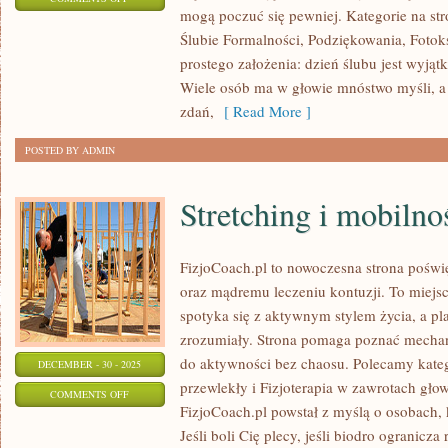
mogą poczuć się pewniej. Kategorie na stro
ZWIERZAKI
Ślubie Formalności, Podziękowania, Fotoks
NA
prostego założenia: dzień ślubu jest wyjątk
ŚLUBIE
Wiele osób ma w głowie mnóstwo myśli, a 
zdań,
[ Read More ]
POSTED BY ADMIN
Stretching i mobilno
FizjoCoach.pl to nowoczesna strona poświę
oraz mądremu leczeniu kontuzji. To miejs
spotyka się z aktywnym stylem życia, a plan 
zrozumiały. Strona pomaga poznać mechan
do aktywności bez chaosu. Polecamy katego
DECEMBER - 30 - 2025
przewlekły i Fizjoterapia w zawrotach gło
ON
COMMENTS OFF
FizjoCoach.pl powstał z myślą o osobach, 
STRETCHING
Jeśli boli Cię plecy, jeśli biodro ogranicza 
I