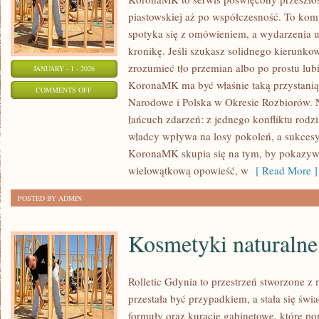
piastowskiej aż po współczesność. To kom
spotyka się z omówieniem, a wydarzenia u
kronikę. Jeśli szukasz solidnego kierunko
zrozumieć tło przemian albo po prostu lubi
JANUARY - 1 - 2026
KoronaMK ma być właśnie taką przystanią
ON
COMMENTS OFF
Narodowe i Polska w Okresie Rozbiorów. Naj
POLSKA
łańcuch zdarzeń: z jednego konfliktu rodzi
W
władcy wpływa na losy pokoleń, a sukcesy 
OKRESIE
KoronaMK skupia się na tym, by pokazywać
ROZBIORÓW
wielowątkową opowieść, w
[ Read More ]
POSTED BY ADMIN
Kosmetyki naturalne
Rolletic Gdynia to przestrzeń stworzone z 
przestała być przypadkiem, a stała się świ
formuły oraz kuracje gabinetowe, które p