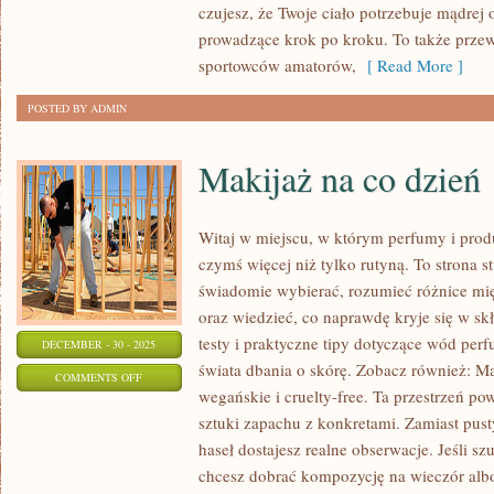
czujesz, że Twoje ciało potrzebuje mądrej 
MOBILNOŚĆ
prowadzące krok po kroku. To także prze
sportowców amatorów,
[ Read More ]
POSTED BY ADMIN
Makijaż na co dzień
Witaj w miejscu, w którym perfumy i produ
czymś więcej niż tylko rutyną. To strona s
świadomie wybierać, rozumieć różnice m
oraz wiedzieć, co naprawdę kryje się w skł
testy i praktyczne tipy dotyczące wód per
DECEMBER - 30 - 2025
świata dbania o skórę. Zobacz również: Ma
ON
COMMENTS OFF
wegańskie i cruelty-free. Ta przestrzeń pow
MAKIJAŻ
sztuki zapachu z konkretami. Zamiast pust
NA
haseł dostajesz realne obserwacje. Jeśli s
CO
chcesz dobrać kompozycję na wieczór alb
DZIEŃ