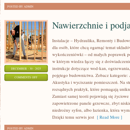
POSTED BY ADMIN
Nawierzchnie i podj
Instalacje – Hydraulika, Remonty i Budow
dla osób, które chcą ogarnąć temat układó
wykończeniówki – od małych poprawek po
w którym wiedza łączy się z doświadczenie
instrukcje dotyczące wod-kan, ogrzewania,
DECEMBER - 30 - 2025
pojętego budownictwa. Zobacz kategorie
ON
COMMENTS OFF
Akustyka i wyciszanie pomieszczeń. Na str
NAWIERZCHNIE
rozsądnych praktyk, które pomagają unik
I
Zamiast samej teorii pojawiają się życiowe
PODJAZDY
zapowietrzone panele grzewcze, zbyt niskie
niedrożny syfon, albo łazienka, która wy
Dzięki temu serwis jest
[ Read More ]
POSTED BY ADMIN