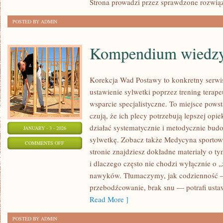
Strona prowadzi przez sprawdzone rozwiąz
MITY
POSTED BY ADMIN
Kompendium wiedz
Korekcja Wad Postawy to konkretny serwis
ustawienie sylwetki poprzez trening terape
wsparcie specjalistyczne. To miejsce powst
czują, że ich plecy potrzebują lepszej opie
działać systematycznie i metodycznie budo
JANUARY - 3 - 2026
sylwetkę. Zobacz także Medycyna sportowa
ON
COMMENTS OFF
stronie znajdziesz dokładne materiały o t
KOMPENDIUM
i dlaczego często nie chodzi wyłącznie o „
WIEDZY
nawyków. Tłumaczymy, jak codzienność 
przebodźcowanie, brak snu — potrafi ustaw
Read More ]
POSTED BY ADMIN