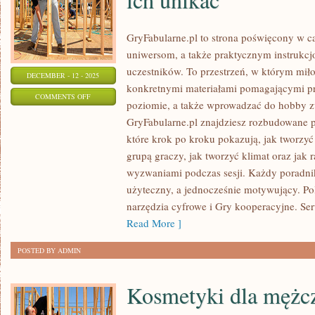
GryFabularne.pl to strona poświęcony w c
uniwersom, a także praktycznym instrukcj
uczestników. To przestrzeń, w którym miłoś
DECEMBER - 12 - 2025
konkretnymi materiałami pomagającymi p
ON
COMMENTS OFF
poziomie, a także wprowadzać do hobby z
NAJCZĘSTSZE
GryFabularne.pl znajdziesz rozbudowane p
BŁĘDY
które krok po kroku pokazują, jak tworzy
NA
grupą graczy, jak tworzyć klimat oraz jak 
SESJACH
wyzwaniami podczas sesji. Każdy poradnik
I
użyteczny, a jednocześnie motywujący. Po
JAK
narzędzia cyfrowe i Gry kooperacyjne. Ser
ICH
Read More ]
UNIKAĆ
POSTED BY ADMIN
Kosmetyki dla mężc