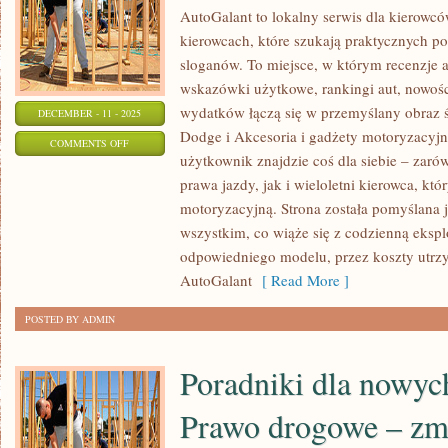
AutoGalant to lokalny serwis dla kierowcó
kierowcach, które szukają praktycznych p
sloganów. To miejsce, w którym recenzje a
wskazówki użytkowe, rankingi aut, nowośc
wydatków łączą się w przemyślany obraz 
DECEMBER - 11 - 2025
Dodge i Akcesoria i gadżety motoryzacyj
ON
COMMENTS OFF
użytkownik znajdzie coś dla siebie – zar
BMW
prawa jazdy, jak i wieloletni kierowca, któr
I
motoryzacyjną. Strona została pomyślana
PRAWO
wszystkim, co wiąże się z codzienną eksp
I
odpowiedniego modelu, przez koszty utrzy
PRZEPISY
AutoGalant
[ Read More ]
DROGOWE
POSTED BY ADMIN
Poradniki dla nowyc
Prawo drogowe – zmi