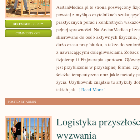
ArstanMedica.pl to strona poświęcony fizjo
powstał z myślą o czytelnikach szukających
praktycznych porad i konkretnych wskazó
DECEMBER - 9 - 2025
pełnej sprawności. Na ArstanMedica.pl zna
ON
COMMENTS OFF
skierowane do osób aktywnych fizycznie, j
RELAKSACJA
dużo czasu przy biurku, a także do senior
I
z nawracającymi dolegliwościami. Zobacz 
REDUKCJA
fizjoterapii i Fizjoterapia sportowa. Głó
STRESU
jest przybliżenie w przystępnej formie, czy
W
ścieżka terapeutyczna oraz jakie metody 
REHABILITACJI
życia. Użytkownik znajdzie tu artykuły d
I
takich jak
[ Read More ]
ZABIEGI
POSTED BY ADMIN
FIZYKALNE
Logistyka przyszłośc
wyzwania