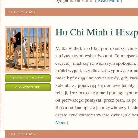
być punktem startu
[ Read More ]
I
INNE
POSTED BY ADMIN
TEMATY
Ho Chi Minh i Hiszp
Matka w Berku to blog podróżniczy, który
z użytecznymi wskazówkami. To miejsce d
częściej, mądrzej i z większym spokojem, 
krótki wypad, czy dłuższą wyprawę. Stron
może być osiągalne nawet wtedy, gdy życie
DECEMBER - 20 - 2025
kalendarzu pojawiają się domowe tematy. T
ON
COMMENTS OFF
relacji, lecz mapa inspiracji pomagająca p
HO
od pierwszego pomysłu, przez plan, aż po
CHI
Berku można opisać jako żywiołowy i jedn
MINH
często czuć zainteresowanie świata, ale b
I
More ]
HISZPANIA
POSTED BY ADMIN