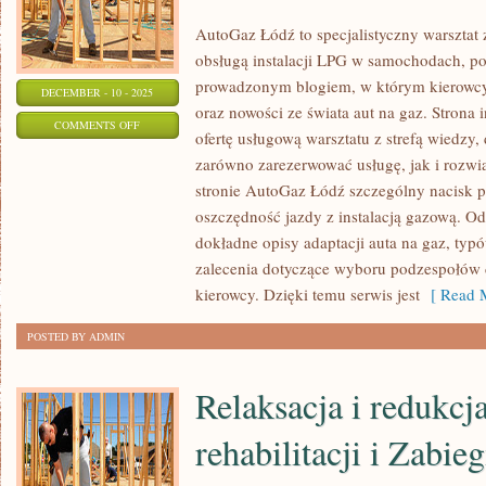
AutoGaz Łódź to specjalistyczny warsztat 
obsługą instalacji LPG w samochodach, po
prowadzonym blogiem, w którym kierowcy 
DECEMBER - 10 - 2025
oraz nowości ze świata aut na gaz. Strona
ON
COMMENTS OFF
ofertę usługową warsztatu z strefą wiedzy
PORADNIKI
zarówno zarezerwować usługę, jak i rozwi
DLA
stronie AutoGaz Łódź szczególny nacisk p
NOWYCH
oszczędność jazdy z instalacją gazową. Od
KIEROWCÓW
dokładne opisy adaptacji auta na gaz, ty
I
zalecenia dotyczące wyboru podzespołów 
PRAWO
kierowcy. Dzięki temu serwis jest
[ Read M
DROGOWE
POSTED BY ADMIN
–
ZMIANY
Relaksacja i redukcj
I
PORADY
rehabilitacji i Zabieg