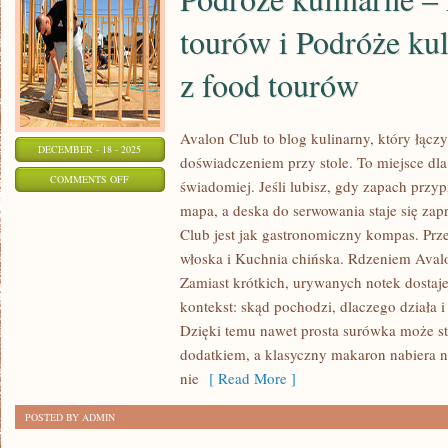
tourów i Podróże kul
z food tourów
Avalon Club to blog kulinarny, który łącz
DECEMBER - 18 - 2025
doświadczeniem przy stole. To miejsce dla
ON
COMMENTS OFF
świadomiej. Jeśli lubisz, gdy zapach przyp
PODRÓŻE
mapa, a deska do serwowania staje się za
KULINARNE
Club jest jak gastronomiczny kompas. Prz
–
włoska i Kuchnia chińska. Rdzeniem Avalo
RELACJE
Zamiast krótkich, urywanych notek dostajes
Z
kontekst: skąd pochodzi, dlaczego działa 
Dzięki temu nawet prosta surówka może st
FOOD
dodatkiem, a klasyczny makaron nabiera 
TOURÓW
nie
[ Read More ]
I
PODRÓŻE
POSTED BY ADMIN
KULINARNE