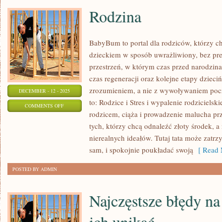
–
Rodzina
RELACJE
Z
FOOD
BabyBum to portal dla rodziców, którzy c
TOURÓW
dzieckiem w sposób uwrażliwiony, bez pres
przestrzeń, w którym czas przed narodzin
czas regeneracji oraz kolejne etapy dzieci
zrozumieniem, a nie z wywoływaniem pocz
DECEMBER - 12 - 2025
to: Rodzice i Stres i wypalenie rodziciel
ON
COMMENTS OFF
rodzicem, ciąża i prowadzenie malucha prze
RODZINA
tych, którzy chcą odnaleźć złoty środek, 
nierealnych ideałów. Tutaj tata może zatrzy
sam, i spokojnie poukładać swoją
[ Read 
POSTED BY ADMIN
Najczęstsze błędy na 
ich unikać