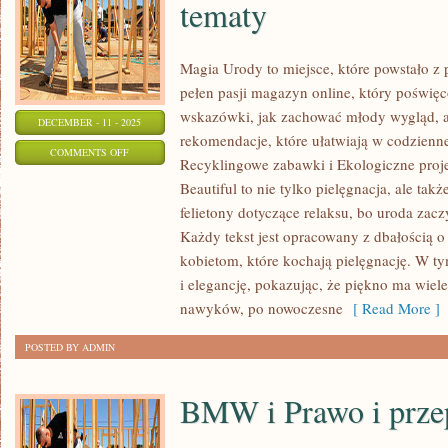
tematy
Magia Urody to miejsce, które powstało z 
pełen pasji magazyn online, który poświęco
wskazówki, jak zachować młody wygląd, 
DECEMBER - 11 - 2025
rekomendacje, które ułatwiają w codzienne
ON
COMMENTS OFF
Recyklingowe zabawki i Ekologiczne projek
KOSMETYKI
Beautiful to nie tylko pielęgnacja, ale ta
DLA
felietony dotyczące relaksu, bo uroda zacz
MĘŻCZYZN
Każdy tekst jest opracowany z dbałością 
DIY
kobietom, które kochają pielęgnację. W 
I
i elegancję, pokazując, że piękno ma wiel
INNE
nawyków, po nowoczesne
[ Read More ]
TEMATY
POSTED BY ADMIN
BMW i Prawo i prze