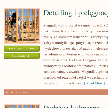
Detailing i pielęgnac
Magnaflow.pl to portal o samochodach, kt
zakochanych w autach oraz w tym, co możn
być tylko środkiem transportu, a zaczynają
którym modyfikacje spotyka się z rzemiosł
wydechowy przestają być nudnym elemente
DECEMBER - 19 - 2025
świadomym wyborem wpływającym na brz
ON
COMMENTS OFF
osobowość auta. Ciekawe kategorie to: Te
DETAILING
motoryzacji i Motorsport amatorski (track 
I
centrum zainteresowania Magnaflow.pl zn
PIELĘGNACJA
szeroko: od przedniej części wydechu, przez
LAKIERU
stałych, tłumik środkowy,
[ Read More ]
POSTED BY ADMIN
Podróże kulinarne – 