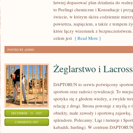
łatwiej dopasować plan działania do realny
A
to Peelingi chemiczne i Konsultacje i prz
LEKI
świecie, w którym skóra codziennie mierzy
I
powietrza, napięciem, a także z tempem życ
TERAPIE
które łączy wizerunek z bezpieczeństwem.
I
celem jest
[ Read More ]
URODA
POSTED BY ADMIN
PO
50.
Żeglarstwo i Lacross
ROKU
ŻYCIA
DAPTORUN to serwis poświęcony sportow
sportom oraz radości rywalizacji. To miej
spotyka się z głodem wiedzy, a zwykłe tren
relację z drogi. Strona powstaje z myślą o
obiekty, małe zawody i sportową zajawkę, 
DECEMBER - 21 - 2025
splendoru. Polecamy: Ligi i turnieje i Spor
ON
COMMENTS OFF
kabaddi, hurling). W centrum DAPTORUN 
ŻEGLARSTWO