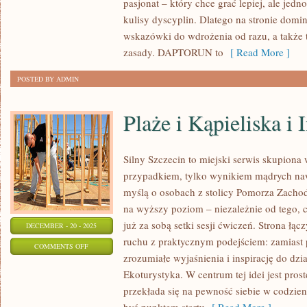
pasjonat – który chce grać lepiej, ale jed
I
kulisy dyscyplin. Dlatego na stronie domin
LACROSSE
wskazówki do wdrożenia od razu, a także 
zasady. DAPTORUN to
[ Read More ]
POSTED BY ADMIN
Plaże i Kąpieliska i 
Silny Szczecin to miejski serwis skupiona wo
przypadkiem, tylko wynikiem mądrych na
myślą o osobach z stolicy Pomorza Zachodn
na wyższy poziom – niezależnie od tego, 
już za sobą setki sesji ćwiczeń. Strona łą
DECEMBER - 20 - 2025
ruchu z praktycznym podejściem: zamiast 
ON
COMMENTS OFF
zrozumiałe wyjaśnienia i inspirację do dzi
PLAŻE
Ekoturystyka. W centrum tej idei jest pros
I
przekłada się na pewność siebie w codzie
KĄPIELISKA