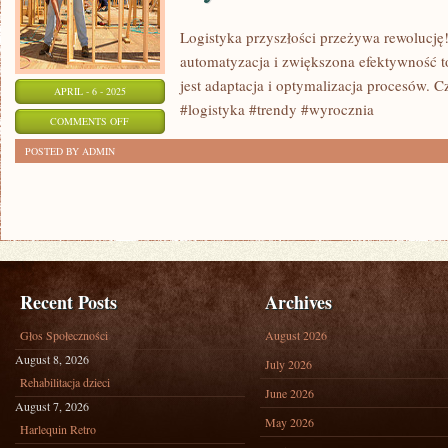
Logistyka przyszłości przeżywa rewolucję
automatyzacja i zwiększona efektywność 
jest adaptacja i optymalizacja procesów. C
APRIL - 6 - 2025
#logistyka #trendy #wyrocznia
ON
COMMENTS OFF
LOGISTYKA
POSTED BY ADMIN
PRZYSZŁOŚCI:
NOWE
TRENDY
I
WYZWANIA
Recent Posts
Archives
Głos Społeczności
August 2026
August 8, 2026
July 2026
Rehabilitacja dzieci
June 2026
August 7, 2026
May 2026
Harlequin Retro