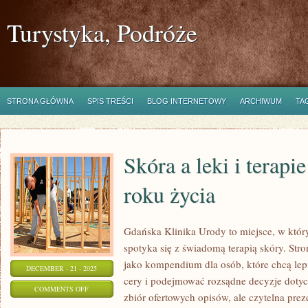
Turystyka, Podróże
STRONA GŁÓWNA
SPIS TREŚCI
BLOG INTERNETOWY
ARCHIWUM
TA
Skóra a leki i terapi
roku życia
Gdańska Klinika Urody to miejsce, w któ
spotyka się z świadomą terapią skóry. Stro
jako kompendium dla osób, które chcą lep
DECEMBER - 21 - 2025
cery i podejmować rozsądne decyzje dotycz
ON
COMMENTS OFF
zbiór ofertowych opisów, ale czytelna preze
SKÓRA