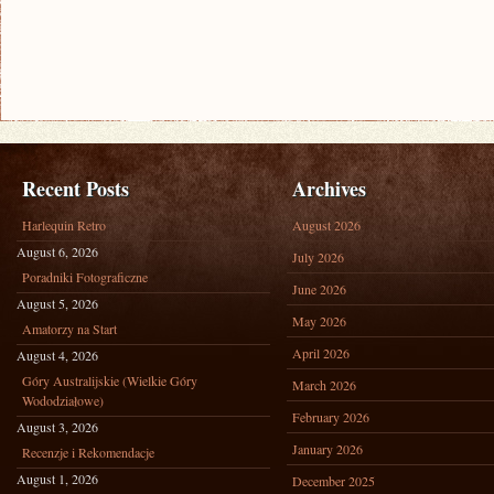
Recent Posts
Archives
Harlequin Retro
August 2026
August 6, 2026
July 2026
Poradniki Fotograficzne
June 2026
August 5, 2026
May 2026
Amatorzy na Start
April 2026
August 4, 2026
Góry Australijskie (Wielkie Góry
March 2026
Wododziałowe)
February 2026
August 3, 2026
January 2026
Recenzje i Rekomendacje
August 1, 2026
December 2025