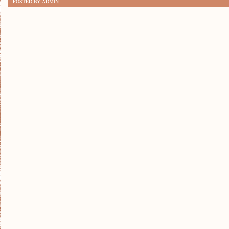
POSTED BY ADMIN
ZNALEŹĆ
NAJLEPSZE
KURSY
JĘZYKOWE:
PORADNIK
DLA
POLIGLOTÓW