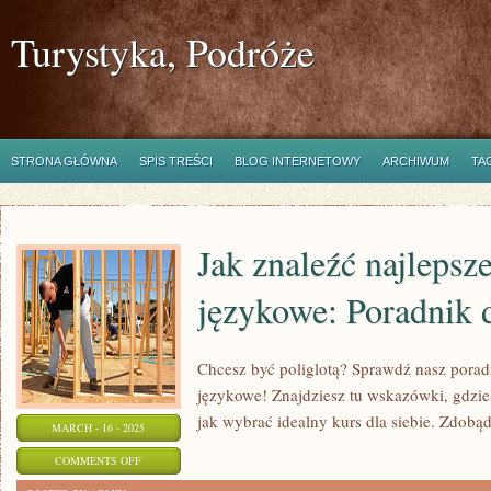
Turystyka, Podróże
STRONA GŁÓWNA
SPIS TREŚCI
BLOG INTERNETOWY
ARCHIWUM
TA
Jak znaleźć najlepsz
językowe: Poradnik 
Chcesz być poliglotą? Sprawdź nasz poradn
językowe! Znajdziesz tu wskazówki, gdzie
jak wybrać idealny kurs dla siebie. Zdobą
MARCH - 16 - 2025
ON
COMMENTS OFF
JAK