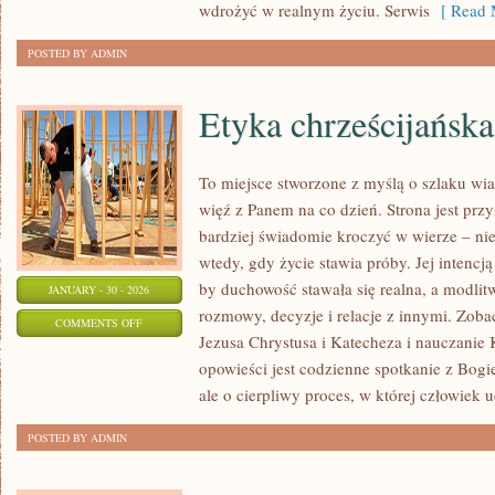
wdrożyć w realnym życiu. Serwis
[ Read 
POSTED BY ADMIN
Etyka chrześcijańska
To miejsce stworzone z myślą o szlaku wi
więź z Panem na co dzień. Strona jest przy
bardziej świadomie kroczyć w wierze – nie 
wtedy, gdy życie stawia próby. Jej intencją
by duchowość stawała się realna, a modlitw
JANUARY - 30 - 2026
rozmowy, decyzje i relacje z innymi. Zobac
ON
COMMENTS OFF
Jezusa Chrystusa i Katecheza i nauczanie 
ETYKA
opowieści jest codzienne spotkanie z Bogi
CHRZEŚCIJAŃSKA
ale o cierpliwy proces, w której człowiek u
POSTED BY ADMIN