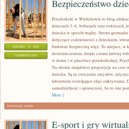
Bezpieczeństwo dzie
Przedszkole w Wielichowie to blog edukac
dzieciach 3–6, bobasach oraz rodzicach, k
dziecka w sposób mądry. Strona gromadzi
dotyczące codzienności z dzieckiem, towarz
budować bezpieczną więź. To miejsce, w k
JANUARY - 29 - 2026
doświadczeniem, dzięki czemu łatwiej wd
ON
COMMENTS OFF
w domu i w placówce przedszkolnej. Psych
BEZPIECZEŃSTWO
Na stronie znajdziesz propozycje na cza
DZIECI
dziecka. Są tu ćwiczenia zmysłów, artystyc
laboratoria rozwijające chęć odkrywania.
samodzielność i sprawczość, bo to one po
More ]
POSTED BY ADMIN
E-sport i gry wirtua