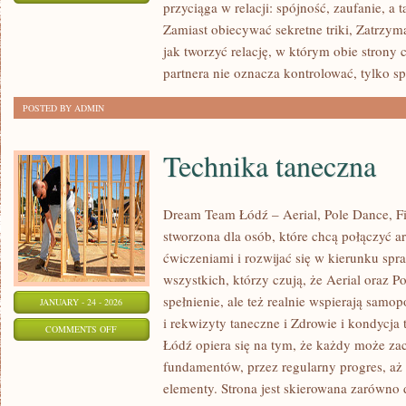
przyciąga w relacji: spójność, zaufanie, a
ROZWÓJ
Zamiast obiecywać sekretne triki, Zatrzym
OSOBISTY
jak tworzyć relację, w którym obie strony
W
partnera nie oznacza kontrolować, tylko s
RELACJACH
POSTED BY ADMIN
Technika taneczna
Dream Team Łódź – Aerial, Pole Dance, Fit
stworzona dla osób, które chcą połączyć a
ćwiczeniami i rozwijać się w kierunku spr
wszystkich, którzy czują, że Aerial oraz Po
spełnienie, ale też realnie wspierają samo
JANUARY - 24 - 2026
i rekwizyty taneczne i Zdrowie i kondycja
ON
COMMENTS OFF
Łódź opiera się na tym, że każdy może za
TECHNIKA
fundamentów, przez regularny progres, aż
TANECZNA
elementy. Strona jest skierowana zarówno 