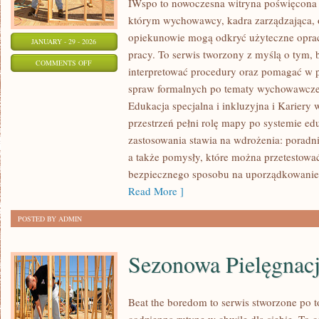
IWspo to nowoczesna witryna poświęcona o
którym wychowawcy, kadra zarządzająca, o
opiekunowie mogą odkryć użyteczne opra
JANUARY - 29 - 2026
pracy. To serwis tworzony z myślą o tym, 
ON
COMMENTS OFF
interpretować procedury oraz pomagać w 
PRAKTYKI
spraw formalnych po tematy wychowawcze.
I
Edukacja specjalna i inkluzyjna i Kariery 
STAŻE
przestrzeń pełni rolę mapy po systemie edu
DLA
zastosowania stawia na wdrożenia: poradn
NAUCZYCIELI
a także pomysły, które można przetestować 
I
bezpiecznego sposobu na uporządkowanie 
STUDENTÓW
Read More ]
POSTED BY ADMIN
Sezonowa Pielęgnac
Beat the boredom to serwis stworzone po t