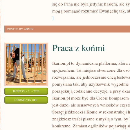
się do Pana nie była jedynie hasłem, ale 
RDZENNYCH
mogą pomagać rozumieć Ewangelię tak, a
LUDÓW
]
POSTED BY ADMIN
Praca z końmi
Ikarion.pl to dynamiczna platforma, która
spojrzeniem. To miejsce stworzone dla osó
rozwiązania, ale jednocześnie chcą testow
pomyślana tak, aby użytkownik wygodnie do
porządkują codzienne decyzje, a przy okaz
JANUARY - 31 - 2026
Ikarion.pl może być dla Ciebie kompasem 
ON
COMMENTS OFF
jest dużo, ale sensownych wniosków często
PRACA
Sprzęt jeździecki i Konie w rekonstrukcji h
Z
znajdziesz treści pisane z myślą o tym, by
KOŃMI
konkretne. Zamiast ogólników pojawiają si