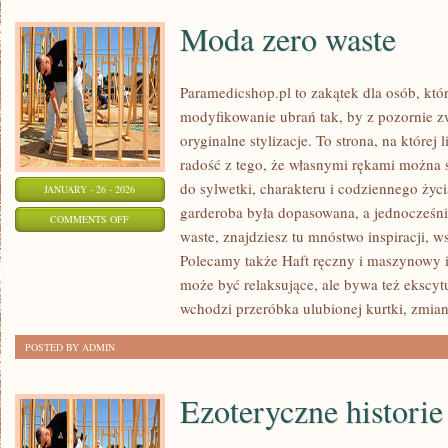
Moda zero waste
Paramedicshop.pl to zakątek dla osób, któ
modyfikowanie ubrań tak, by z pozornie 
oryginalne stylizacje. To strona, na której 
radość z tego, że własnymi rękami można s
do sylwetki, charakteru i codziennego życi
JANUARY - 26 - 2026
garderoba była dopasowana, a jednocześni
ON
COMMENTS OFF
waste, znajdziesz tu mnóstwo inspiracji, 
MODA
Polecamy także Haft ręczny i maszynowy i
ZERO
może być relaksujące, ale bywa też ekscyt
WASTE
wchodzi przeróbka ulubionej kurtki, zmia
POSTED BY ADMIN
Ezoteryczne historie