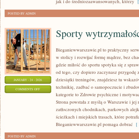
jak i do średniozaawansowanych, którzy
[ 
POSTED BY ADMIN
Sporty wytrzymałoś
Bieganiewwarszawie.pl to praktyczny serwi
w stolicy i rozwijać formę mądrze, bez cha
gdzie miłość do sportu spotyka się z spr
od tego, czy dopiero zaczynasz przygodę 
dziesiątki treningów, znajdziesz tu wska
JANUARY - 24 - 2026
technikię, zadbać o samopoczucie i zbudow
ON
COMMENTS OFF
kategorie to Zdrowie psychiczne i motywac
SPORTY
Strona powstała z myślą o Warszawie i jej
WYTRZYMAŁOŚCIOWE
zatłoczonych chodnikach, parkowych alejk
ścieżkach i miejskich trasach, które potra
Bieganiewwarszawie.pl pomaga dobrać
[ 
POSTED BY ADMIN