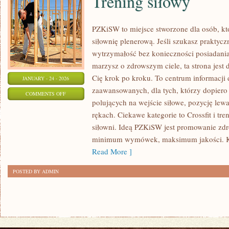
Trening siłowy
PZKiSW to miejsce stworzone dla osób, któ
siłownię plenerową. Jeśli szukasz praktyc
wytrzymałość bez konieczności posiadania
marzysz o zdrowszym ciele, ta strona jest 
Cię krok po kroku. To centrum informacji 
JANUARY - 24 - 2026
zaawansowanych, dla tych, którzy dopiero 
ON
COMMENTS OFF
polujących na wejście siłowe, pozycję lewa
TRENING
rękach. Ciekawe kategorie to Crossfit i t
SIŁOWY
siłowni. Ideą PZKiSW jest promowanie zd
minimum wymówek, maksimum jakości. Kali
Read More ]
POSTED BY ADMIN