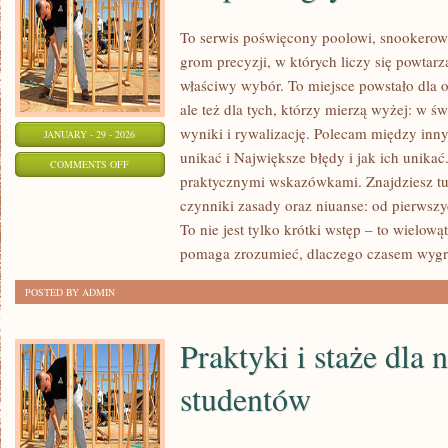
To serwis poświęcony poolowi, snookerowi
grom precyzji, w których liczy się powtarz
właściwy wybór. To miejsce powstało dla os
ale też dla tych, którzy mierzą wyżej: w 
wyniki i rywalizację. Polecam między inny
JANUARY - 29 - 2026
unikać i Największe błędy i jak ich unikać
ON
COMMENTS OFF
praktycznymi wskazówkami. Znajdziesz tu t
E-
czynniki zasady oraz niuanse: od pierwszy
SPORT
To nie jest tylko krótki wstęp – to wielow
I
pomaga zrozumieć, dlaczego czasem wyg
GRY
WIRTUALNE
POSTED BY ADMIN
Praktyki i staże dla n
studentów