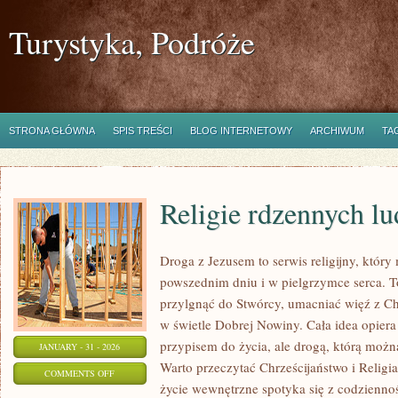
Turystyka, Podróże
STRONA GŁÓWNA
SPIS TREŚCI
BLOG INTERNETOWY
ARCHIWUM
TA
Religie rdzennych l
Droga z Jezusem to serwis religijny, któ
powszednim dniu i w pielgrzymce serca. To
przylgnąć do Stwórcy, umacniać więź z C
w świetle Dobrej Nowiny. Cała idea opiera s
przypisem do życia, ale drogą, którą możn
JANUARY - 31 - 2026
Warto przeczytać Chrześcijaństwo i Religi
ON
COMMENTS OFF
życie wewnętrzne spotyka się z codziennoś
RELIGIE