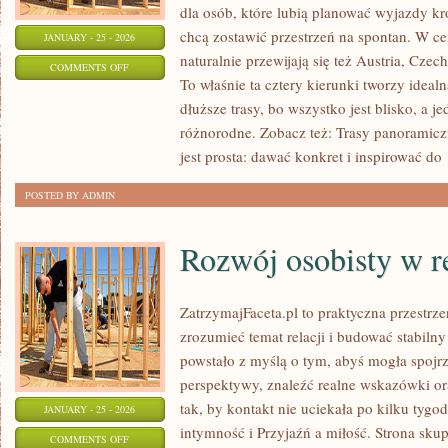
dla osób, które lubią planować wyjazdy kr
chcą zostawić przestrzeń na spontan. W c
JANUARY - 25 - 2026
naturalnie przewijają się też Austria, Czechy
ON
COMMENTS OFF
To właśnie ta cztery kierunki tworzy idea
SPA
dłuższe trasy, bo wszystko jest blisko, a 
I
różnorodne. Zobacz też: Trasy panoramiczn
TERMALNE
jest prosta: dawać konkret i inspirować do
ŹRÓDŁA
POSTED BY ADMIN
Rozwój osobisty w r
ZatrzymajFaceta.pl to praktyczna przestrze
zrozumieć temat relacji i budować stabilny
powstało z myślą o tym, abyś mogła spojrz
perspektywy, znaleźć realne wskazówki o
tak, by kontakt nie uciekała po kilku tyg
JANUARY - 25 - 2026
intymność i Przyjaźń a miłość. Strona sku
ON
COMMENTS OFF