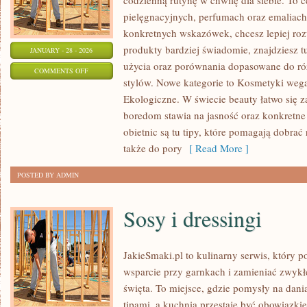
codzienną rutynę w chwilę dla siebie. To c
pielęgnacyjnych, perfumach oraz emaliach
konkretnych wskazówek, chcesz lepiej roz
produkty bardziej świadomie, znajdziesz t
JANUARY - 28 - 2026
użycia oraz porównania dopasowane do ró
ON
COMMENTS OFF
stylów. Nowe kategorie to Kosmetyki wega
SEZONOWA
Ekologiczne. W świecie beauty łatwo się z
PIELĘGNACJA
boredom stawia na jasność oraz konkretne
SKÓRY
obietnic są tu tipy, które pomagają dobrać
także do pory
[ Read More ]
POSTED BY ADMIN
Sosy i dressingi
JakieSmaki.pl to kulinarny serwis, który p
wsparcie przy garnkach i zamieniać zwyk
święta. To miejsce, gdzie pomysły na dani
tipami, a kuchnia przestaje być obowiązkiem