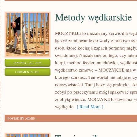
Metody wędkarskie
MOCZYKIJE to niezależny serwis dla wędka
łączyć zamiłowanie do wody z praktycznym
osób, które kochają zapach porannej mgły,
świadomiej. Niezależnie od tego, czy inte
karpi, method feeder, muchówka, wędkars
JANUARY - 24 - 2026
wędkarstwo zimowe – MOCZYKIJE ma w so
ON
COMMENTS OFF
którego szukasz. Ten wortal nie udaje enc
METODY
rzeczywistości. Tutaj liczy się praktyka. A
WĘDKARSKIE
żebyś po przeczytaniu mógł spakować sprz
zdobytą wiedzę. MOCZYKIJE stawia na se
wędkę do
[ Read More ]
POSTED BY ADMIN