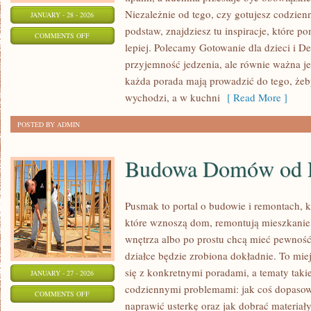
Niezależnie od tego, czy gotujesz codzienn
JANUARY - 28 - 2026
podstaw, znajdziesz tu inspiracje, które p
ON
COMMENTS OFF
lepiej. Polecamy Gotowanie dla dzieci i De
SOSY
przyjemność jedzenia, ale równie ważna je
I
każda porada mają prowadzić do tego, żeby
DRESSINGI
wychodzi, a w kuchni
[ Read More ]
POSTED BY ADMIN
Budowa Domów od 
Pusmak to portal o budowie i remontach, k
które wznoszą dom, remontują mieszkanie,
wnętrza albo po prostu chcą mieć pewnoś
działce będzie zrobiona dokładnie. To mie
się z konkretnymi poradami, a tematy takie
JANUARY - 27 - 2026
codziennymi problemami: jak coś dopasowa
ON
COMMENTS OFF
naprawić usterkę oraz jak dobrać materiał
BUDOWA