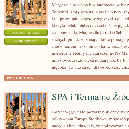
Margoseila to zakątek w internecie, w któ
To portal, który powstał z myślą o tym, ab
kim jesteś, jak czujesz, czego szukasz i d
kiedykolwiek miałeś odczucie, że w pędzi
zastanowienie, Margoseila jest dla Ciebie. 
JANUARY - 26 - 2026
suchych porad, lecz mapa, która pomaga 
ON
COMMENTS OFF
zamieniać zamieszanie w klarowność. Cie
EZOTERYCZNE
miesięczne i Runy i ich znaczenie. Na Mar
HISTORIE
umysłowości człowieka podaną tak, by była
I
głęboka. To przestrzeń dla osób, które chc
LEGENDY
POSTED BY ADMIN
SPA i Termalne Źród
GorąceWęgry.pl to portal turystyczny, któr
odkrywania Europy Środkowej w sposób p
nadęcia i bez udawania, że podróżowanie 