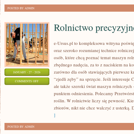
POSTED BY ADMIN
Rolnictwo precyzyjn
e-Ursus.pl to kompleksowa witryna poś
oraz szeroko rozumianej technice rolniczej
osób, które chcą poznać temat maszyn rol
zbędnego nadęcia, za to z naciskiem na ko
zarówno dla osób stawiających pierwsze kro
JANUARY - 27 - 2026
“zjedli zęby” na sprzęcie. Jeśli interesuje
ON
COMMENTS OFF
ale także szeroki świat maszyn rolniczych
ROLNICTWO
punktem odniesienia. Polecamy Przetwórst
PRECYZYJNE
roślin. W rolnictwie liczy się pewność. Ki
zbiorów, nikt nie chce walczyć z usterką. 
]
POSTED BY ADMIN