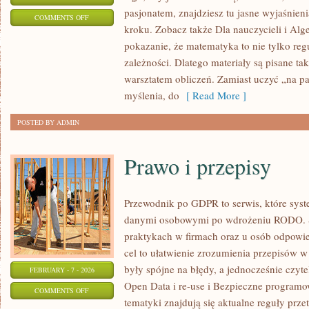
pasjonatem, znajdziesz tu jasne wyjaśnien
ON
COMMENTS OFF
kroku. Zobacz także Dla nauczycieli i Alge
RACHUNEK
pokazanie, że matematyka to nie tylko reg
PRAWDOPODOBIEŃSTWA
zależności. Dlatego materiały są pisane ta
warsztatem obliczeń. Zamiast uczyć „na p
myślenia, do
[ Read More ]
POSTED BY ADMIN
Prawo i przepisy
Przewodnik po GDPR to serwis, które sys
danymi osobowymi po wdrożeniu RODO. St
praktykach w firmach oraz u osób odpowie
cel to ułatwienie zrozumienia przepisów w
były spójne na błędy, a jednocześnie czyt
FEBRUARY - 7 - 2026
Open Data i re-use i Bezpieczne program
ON
COMMENTS OFF
tematyki znajdują się aktualne reguły prze
PRAWO