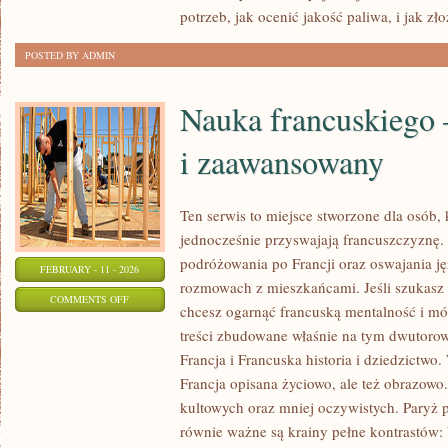
potrzeb, jak ocenić jakość paliwa, i jak zł
POSTED BY ADMIN
Nauka francuskiego 
i zaawansowany
Ten serwis to miejsce stworzone dla osób, 
jednocześnie przyswajają francuszczyznę
podróżowania po Francji oraz oswajania ję
FEBRUARY - 11 - 2026
rozmowach z mieszkańcami. Jeśli szukasz
ON
COMMENTS OFF
chcesz ogarnąć francuską mentalność i mów
NAUKA
treści zbudowane właśnie na tym dwutorow
FRANCUSKIEGO
Francja i Francuska historia i dziedzictwo.
–
Francja opisana życiowo, ale też obrazowo.
POZIOM
kultowych oraz mniej oczywistych. Paryż p
ŚREDNI
równie ważne są krainy pełne kontrastów: 