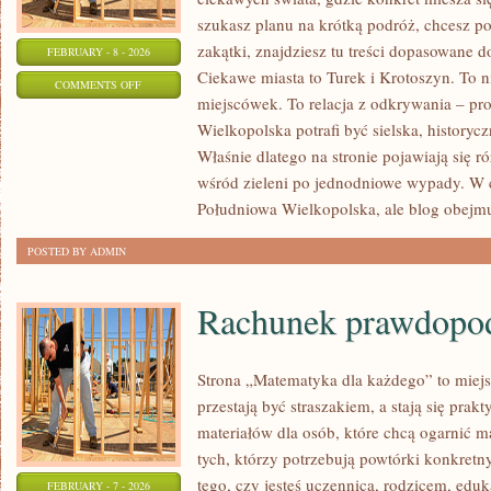
szukasz planu na krótką podróż, chcesz p
zakątki, znajdziesz tu treści dopasowane 
FEBRUARY - 8 - 2026
Ciekawe miasta to Turek i Krotoszyn. To ni
ON
COMMENTS OFF
miejscówek. To relacja z odkrywania – pr
LUBOŃ
Wielkopolska potrafi być sielska, historyc
Właśnie dlatego na stronie pojawiają się
wśród zieleni po jednodniowe wypady. W c
Południowa Wielkopolska, ale blog obejmu
POSTED BY ADMIN
Rachunek prawdopo
Strona „Matematyka dla każdego” to miejs
przestają być straszakiem, a stają się prak
materiałów dla osób, które chcą ogarnić m
tych, którzy potrzebują powtórki konkretn
tego, czy jesteś uczennicą, rodzicem, edu
FEBRUARY - 7 - 2026