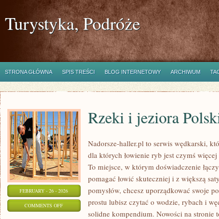
Turystyka, Podróże
STRONA GŁÓWNA
SPIS TREŚCI
BLOG INTERNETOWY
ARCHIWUM
TA
Rzeki i jeziora Polsk
Nadorsze-haller.pl to serwis wędkarski, kt
dla których łowienie ryb jest czymś więc
To miejsce, w którym doświadczenie łączy 
pomagać łowić skuteczniej i z większą saty
pomysłów, chcesz uporządkować swoje pod
FEBRUARY - 26 - 2026
prostu lubisz czytać o wodzie, rybach i wę
ON
COMMENTS OFF
solidne kompendium. Nowości na stronie t
RZEKI