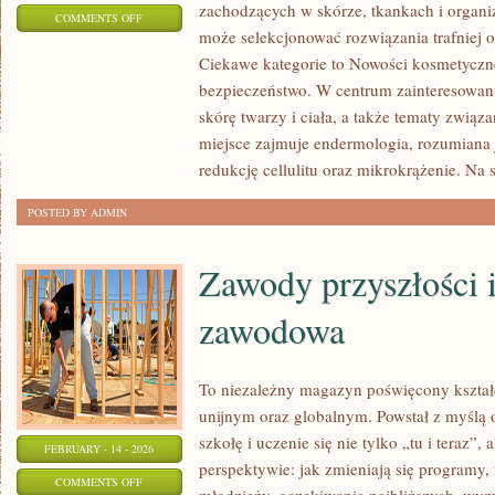
zachodzących w skórze, tkankach i organi
ON
COMMENTS OFF
może selekcjonować rozwiązania trafniej o
NOWOŚCI
Ciekawe kategorie to Nowości kosmetyczne
KOSMETYCZNE
bezpieczeństwo. W centrum zainteresowania
skórę twarzy i ciała, a także tematy związ
miejsce zajmuje endermologia, rozumiana 
redukcję cellulitu oraz mikrokrążenie. Na s
POSTED BY ADMIN
Zawody przyszłości 
zawodowa
To niezależny magazyn poświęcony kształ
unijnym oraz globalnym. Powstał z myślą 
szkołę i uczenie się nie tylko „tu i teraz”,
FEBRUARY - 14 - 2026
perspektywie: jak zmieniają się programy, 
ON
COMMENTS OFF