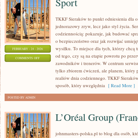
Sport
TKKF Sieraków to punkt odniesienia dla osó
jednorazowy zryw, lecz jako styl życia. Se
codziennością: pokazuje, jak budować spr
o bezpieczeństwo oraz jak rozwijać umiej
wysiłku. To miejsce dla tych, którzy chcą 
FEBRUARY - 24 - 2026
od tego, czy są na etapie powrotu po przer
ON
COMMENTS OFF
zawodników i trenerów. W centrum serwisu s
SPORT
tylko zbiorem ćwiczeń, ale planem, który
realiów dnia codziennego. TKKF Sierakó
sposób, który uwzględnia
[ Read More ]
POSTED BY ADMIN
L’Oréal Group (Fran
johnmasters-polska.pl to blog dla osób, kt