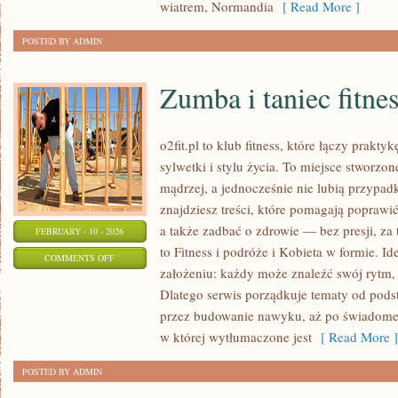
I
wiatrem, Normandia
[ Read More ]
ZAAWANSOWANY
POSTED BY ADMIN
Zumba i taniec fitne
o2fit.pl to klub fitness, które łączy prak
sylwetki i stylu życia. To miejsce stworzo
mądrzej, a jednocześnie nie lubią przypad
znajdziesz treści, które pomagają poprawi
a także zadbać o zdrowie — bez presji, za
FEBRUARY - 10 - 2026
to Fitness i podróże i Kobieta w formie. Id
ON
COMMENTS OFF
założeniu: każdy może znaleźć swój rytm, 
ZUMBA
Dlatego serwis porządkuje tematy od pods
I
przez budowanie nawyku, aż po świadome 
TANIEC
w której wytłumaczone jest
[ Read More ]
FITNESS
POSTED BY ADMIN