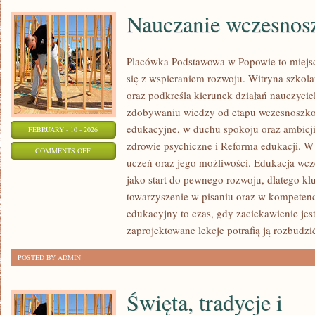
Nauczanie wczesnos
Placówka Podstawowa w Popowie to miejsc
się z wspieraniem rozwoju. Witryna szkol
oraz podkreśla kierunek działań nauczycie
zdobywaniu wiedzy od etapu wczesnoszko
edukacyjne, w duchu spokoju oraz ambicji
FEBRUARY - 10 - 2026
zdrowie psychiczne i Reforma edukacji. W 
ON
COMMENTS OFF
uczeń oraz jego możliwości. Edukacja wcz
NAUCZANIE
jako start do pewnego rozwoju, dlatego kl
WCZESNOSZKOLNE
towarzyszenie w pisaniu oraz w kompetenc
edukacyjny to czas, gdy zaciekawienie jes
zaprojektowane lekcje potrafią ją rozbudzi
POSTED BY ADMIN
Święta, tradycje i