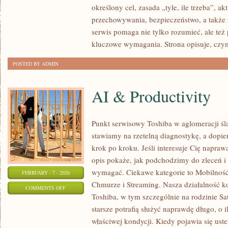
określony cel, zasada „tyle, ile trzeba”, a
I
przechowywania, bezpieczeństwo, a także 
PRZEPISY
serwis pomaga nie tylko rozumieć, ale też
kluczowe wymagania. Strona opisuje, czy
POSTED BY ADMIN
AI & Productivity
Punkt serwisowy Toshiba w aglomeracji ślą
stawiamy na rzetelną diagnostykę, a dopi
krok po kroku. Jeśli interesuje Cię napraw
opis pokaże, jak podchodzimy do zleceń i 
wymagać. Ciekawe kategorie to Mobilność
FEBRUARY - 7 - 2026
Chmurze i Streaming. Nasza działalność ko
ON
COMMENTS OFF
Toshiba, w tym szczególnie na rodzinie Sat
AI
starsze potrafią służyć naprawdę długo, o 
&
właściwej kondycji. Kiedy pojawia się uster
PRODUCTIVITY