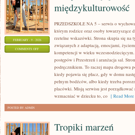
międzykulturowość
PRZEDSZKOLE NA 5 – serwis o wychowani
którym rodzice oraz osoby towarzyszące d
rzetelne wskazówki. Strona skupia się na
FEBRUARY - 9 - 2026
związanych z adaptacją, emocjami, życie
ON
COMMENTS OFF
kompetencji w wieku wczesnodziecięcym.
ŚWIĘTA,
postępów i Przestrzeń i aranżacja sal. Stro
TRADYCJE
podręcznikiem. To raczej mapa drogowa po
I
kiedy pojawia się płacz, gdy w domu nastę
MIĘDZYKULTUROWOŚĆ
pełnym bodźców, albo kiedy trzeba poroz
placówki. Misją serwisu jest porządkować 
wzmacniać w dziecku to, co
[ Read More 
POSTED BY ADMIN
Tropiki marzeń