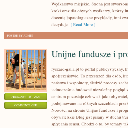
Wędkarstwo miejskie. Strona jest stworzon
I
kroki oraz dla obytych wędkarzy, którzy l
JEZIORA
docenią łopatologiczne przykłady, inni zw
POLSKI
decyduje
[ Read More ]
POSTED BY ADMIN
Unijne fundusze i p
ryszard-galla.pl to portal publicystyczny, 
społeczeństwie. To przestrzeń dla osób, 
państwa i wspólnoty, śledzić procesy zac
jednocześnie budować niezależny pogląd w
centrum pozostaje człowiek jako obywatel, 
FEBRUARY - 25 - 2026
podejmowane na różnych szczeblach przekł
ON
COMMENTS OFF
Nowości na stronie Unijne fundusze i pro
UNIJNE
obywatelskie Blog jest pisany w duchu tłu
FUNDUSZE
spłycania sensu. Chodzi o to, by tematy ta
I