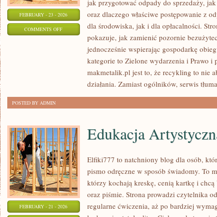
jak przygotować odpady do sprzedaży, jak 
oraz dlaczego właściwe postępowanie z o
FEBRUARY - 23 - 2026
dla środowiska, jak i dla opłacalności. Str
ON
COMMENTS OFF
pokazuje, jak zamienić pozornie bezużyte
NAJCZĘSTSZE
jednocześnie wspierając gospodarkę obie
BŁĘDY
kategorie to Zielone wydarzenia i Prawo i 
makmetalik.pl jest to, że recykling to nie 
działania. Zamiast ogólników, serwis tłuma
POSTED BY ADMIN
Edukacja Artystyczn
Elfiki777 to natchniony blog dla osób, któr
pismo odręczne w sposób świadomy. To mie
którzy kochają kreskę, cenią kartkę i chc
oraz piśmie. Strona prowadzi czytelnika o
regularne ćwiczenia, aż po bardziej wyma
FEBRUARY - 21 - 2026