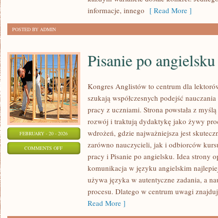
POLECAJKI
informacje, innego
[ Read More ]
POSTED BY ADMIN
Pisanie po angielsku
Kongres Anglistów to centrum dla lektorów
szukają współczesnych podejść nauczania 
pracy z uczniami. Strona powstała z myślą 
rozwój i traktują dydaktykę jako żywy proc
wdrożeń, gdzie najważniejsza jest skutecz
FEBRUARY - 20 - 2026
zarówno nauczycieli, jak i odbiorców kurs
ON
COMMENTS OFF
pracy i Pisanie po angielsku. Idea strony o
PISANIE
komunikacja w języku angielskim najlepiej
PO
używa języka w autentyczne zadania, a nauc
ANGIELSKU
procesu. Dlatego w centrum uwagi znajdują
Read More ]