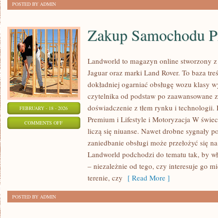
POSTED BY ADMIN
Zakup Samochodu 
Landworld to magazyn online stworzony z
Jaguar oraz marki Land Rover. To baza treś
dokładniej ogarniać obsługę wozu klasy w
czytelnika od podstaw po zaawansowane z
doświadczenie z tłem rynku i technologi
FEBRUARY - 18 - 2026
Premium i Lifestyle i Motoryzacja W świec
ON
COMMENTS OFF
liczą się niuanse. Nawet drobne sygnały p
ZAKUP
zaniedbanie obsługi może przełożyć się n
SAMOCHODU
Landworld podchodzi do tematu tak, by wł
PREMIUM
– niezależnie od tego, czy interesuje go mi
terenie, czy
[ Read More ]
POSTED BY ADMIN