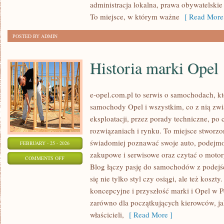
administracja lokalna, prawa obywatelskie 
PROGRAMY
To miejsce, w którym ważne
[ Read More
POSTED BY ADMIN
Historia marki Opel
e-opel.com.pl to serwis o samochodach, kt
samochody Opel i wszystkim, co z nią zwi
eksploatacji, przez porady techniczne, po
rozwiązaniach i rynku. To miejsce stworzo
świadomiej poznawać swoje auto, podejmow
FEBRUARY - 25 - 2026
zakupowe i serwisowe oraz czytać o motor
ON
COMMENTS OFF
Blog łączy pasję do samochodów z podejśc
HISTORIA
się nie tylko styl czy osiągi, ale też kosz
MARKI
koncepcyjne i przyszłość marki i Opel w Po
OPEL
zarówno dla początkujących kierowców, jak
właścicieli,
[ Read More ]