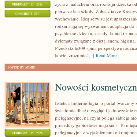
życia z maluchem oraz rozwoju dziecka o
FEBRUARY - 15 - 2026
pierwsze lata szkoły. Zobacz także Kreatyw
ON
COMMENTS OFF
wychowanie. Ideą serwisu jest upraszczani
PRZEDSZKOLA
rodzin stają się wyzwaniem: adaptacja do 
psychiczne dziecka, zasady, kontakt z nau
dylematy związane z dietą, snem, higieną,
Przedszkole309 spina perspektywę rodzica
łatwiej zrozumieć,
[ Read More ]
POSTED BY ADMIN
Nowości kosmetyczn
Estetica-Endermologia to portal tworzony 
świadomie dbać o wygląd i jednocześnie ro
pielęgnacyjne, na czym polega zabiegi me
procedury gabinetowe mają sens. To miejs
pielęgnacyjną z wyjaśnieniami o komponen
FEBRUARY - 15 - 2026