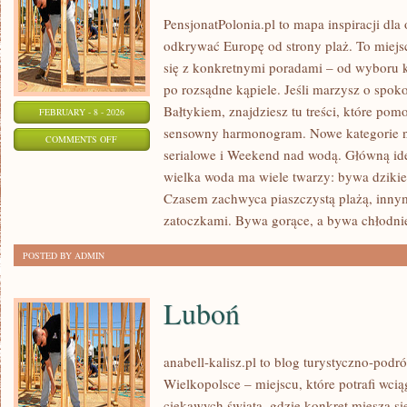
PensjonatPolonia.pl to mapa inspiracji dla
odkrywać Europę od strony plaż. To miej
się z konkretnymi poradami – od wyboru k
po rozsądne kąpiele. Jeśli marzysz o spo
Bałtykiem, znajdziesz tu treści, które po
FEBRUARY - 8 - 2026
sensowny harmonogram. Nowe kategorie na 
ON
COMMENTS OFF
serialowe i Weekend nad wodą. Główną ide
TROPIKI
wielka woda ma wiele twarzy: bywa dzikie, 
MARZEŃ
Czasem zachwyca piaszczystą plażą, inny
zatoczkami. Bywa gorące, a bywa chłodnie
POSTED BY ADMIN
Luboń
anabell-kalisz.pl to blog turystyczno-pod
Wielkopolsce – miejscu, które potrafi wciąg
ciekawych świata, gdzie konkret miesza si