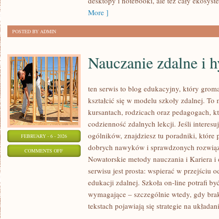
desktopy i notebooki, ale też cały ekosyst
More ]
POSTED BY ADMIN
Nauczanie zdalne i 
ten serwis to blog edukacyjny, który groma
kształcić się w modelu szkoły zdalnej. To
kursantach, rodzicach oraz pedagogach, 
codzienność zdalnych lekcji. Jeśli interesu
ogólników, znajdziesz tu poradniki, które
FEBRUARY - 6 - 2026
dobrych nawyków i sprawdzonych rozwiąza
ON
COMMENTS OFF
Nowatorskie metody nauczania i Kariera i
NAUCZANIE
serwisu jest prosta: wspierać w przejściu
ZDALNE
edukacji zdalnej. Szkoła on-line potrafi b
I
wymagające – szczególnie wtedy, gdy brak
HYBRYDOWE
tekstach pojawiają się strategie na układan