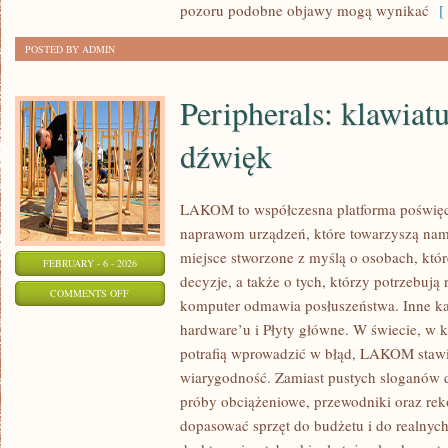
pozoru podobne objawy mogą wynikać
[ 
POSTED BY ADMIN
Peripherals: klawiat
dźwięk
LAKOM to współczesna platforma poświ
naprawom urządzeń, które towarzyszą na
miejsce stworzone z myślą o osobach, któ
FEBRUARY - 6 - 2026
decyzje, a także o tych, którzy potrzebują
ON
COMMENTS OFF
komputer odmawia posłuszeństwa. Inne kate
PERIPHERALS:
hardware’u i Płyty główne. W świecie, w 
KLAWIATURY,
potrafią wprowadzić w błąd, LAKOM stawi
MYSZY,
wiarygodność. Zamiast pustych sloganów d
DŹWIĘK
próby obciążeniowe, przewodniki oraz re
dopasować sprzęt do budżetu i do realny