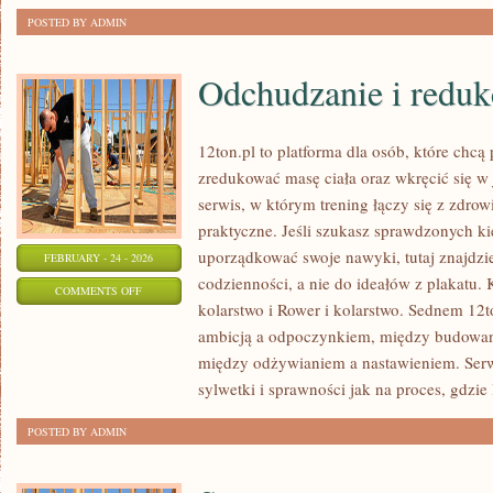
POSTED BY ADMIN
Odchudzanie i reduk
12ton.pl to platforma dla osób, które chc
zredukować masę ciała oraz wkręcić się w
serwis, w którym trening łączy się z zdrow
praktyczne. Jeśli szukasz sprawdzonych k
uporządkować swoje nawyki, tutaj znajdzi
FEBRUARY - 24 - 2026
codzienności, a nie do ideałów z plakatu. 
ON
COMMENTS OFF
kolarstwo i Rower i kolarstwo. Sednem 12to
ODCHUDZANIE
ambicją a odpoczynkiem, między budowan
I
między odżywianiem a nastawieniem. Ser
REDUKCJA
sylwetki i sprawności jak na proces, gdzie 
POSTED BY ADMIN