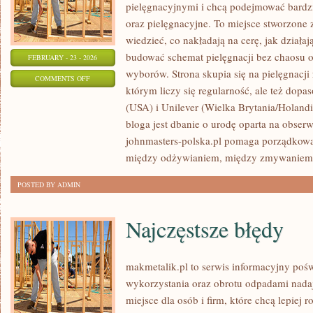
pielęgnacyjnymi i chcą podejmować bardzi
oraz pielęgnacyjne. To miejsce stworzone z
wiedzieć, co nakładają na cerę, jak działaj
budować schemat pielęgnacji bez chaosu 
FEBRUARY - 23 - 2026
wyborów. Strona skupia się na pielęgnacji
ON
COMMENTS OFF
którym liczy się regularność, ale też do
L’ORÉAL
(USA) i Unilever (Wielka Brytania/Holan
GROUP
bloga jest dbanie o urodę oparta na obserwa
(FRANCJA)
johnmasters-polska.pl pomaga porządkować
między odżywianiem, między zmywaniem fi
POSTED BY ADMIN
Najczęstsze błędy
makmetalik.pl to serwis informacyjny po
wykorzystania oraz obrotu odpadami nada
miejsce dla osób i firm, które chcą lepiej r