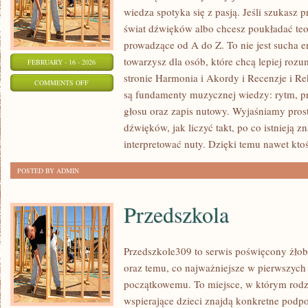
wiedza spotyka się z pasją. Jeśli szukasz
świat dźwięków albo chcesz poukładać teor
prowadzące od A do Z. To nie jest sucha e
towarzysz dla osób, które chcą lepiej ro
FEBRUARY - 16 - 2026
stronie Harmonia i Akordy i Recenzje i 
ON
COMMENTS OFF
są fundamenty muzycznej wiedzy: rytm, p
EAR
głosu oraz zapis nutowy. Wyjaśniamy pros
TRAINING
dźwięków, jak liczyć takt, po co istnieją 
–
interpretować nuty. Dzięki temu nawet ktoś
TRENING
SŁUCHU
POSTED BY ADMIN
Przedszkola
Przedszkole309 to serwis poświęcony żłob
oraz temu, co najważniejsze w pierwszych
początkowemu. To miejsce, w którym rodz
wspierające dzieci znajdą konkretne podpo