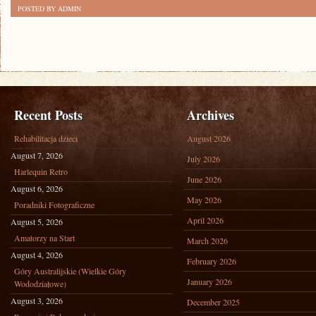
POSTED BY ADMIN
Recent Posts
Archives
Rehabilitacja dzieci
August 2026
August 7, 2026
July 2026
Harlequin Retro
June 2026
August 6, 2026
May 2026
Poradniki Fotograficzne
April 2026
August 5, 2026
Amatorzy na Start
March 2026
August 4, 2026
February 2026
Góry Australijskie (Wielkie Góry
January 2026
Wododziałowe)
August 3, 2026
December 2025