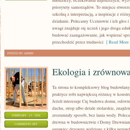
młodzieży, oczekiwania najbliższych, wy
ZAWODY
priorytety samorządów. To miejsce stworzo
PRZYSZŁOŚCI
szkolną z interpretacją, a inspiracje z róż
I
działanie. Polecamy Uczniowie i ich głos 
EDUKACJA
uwagi znajduje się uczeń i jego droga edu
ZAWODOWA
budować zaangażowanie, jak wspierać spra
przechodzić przez trudności
[ Read More 
POSTED BY ADMIN
Ekologia i zrównow
Ta strona to kompleksowy blog budowlan
praktyce robi największą różnicę w konst
Jeżeli interesuje Cię budowa domu, odświe
dachu, strop albo detale stolarskie, znajdz
zrozumiały sposób, bez lania wody. Polecam
FEBRUARY - 13 - 2026
drewna w budownictwie i Domy Drewniane
ON
COMMENTS OFF
surowiec drzewny widziane z kilku perspek