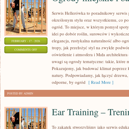
Serwis Hellerówka to poradnikowy serwi
określonym stylu oraz wszystkiemu, co p
ogród. To miejsce, w którym pomysł spotyk
idei po dobór roślin, surowców i wykończeń
elegancja, rustykalna naturalność albo ogr
FEBRUARY - 17 - 2026
tropy, jak przełożyć styl na zwykłe podwó
ON
COMMENTS OFF
oświetlenie i atmosfera i Mała architektu
OGRODY
uwagi są ogrody tematyczne: takie, które 
MIEJSKIE
Pokazujemy, jak budować klimat poprzez ko
I
natury. Podpowiadamy, jak łączyć drzewa,
BALKONY
odporne, by ogród
[ Read More ]
POSTED BY ADMIN
Ear Training – Tren
To zakątek stworzyliśmy jako serwis eduk