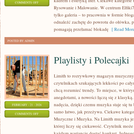
kadrem i estetyką liter. Ciekawe kategorie
ON
COMMENTS OFF
Rysowanie i Malowanie. W centrum Elfiki77
EDUKACJA
tylko galeria – to pracownia w formie bl
ARTYSTYCZNA
odnaleźć zachętę do powrotu do ołówka, pi
pomagają przełamać blokadę
[ Read More
POSTED BY ADMIN
Playlisty i Polecajki
Limith to rozrywkowy magazyn muzyczny, 
czytelnikach szukających lekkości po całym
chcą rozumieć trendy. To miejsce, w który
anegdotami, a nowości łączą się z klasyką
nadęcia, dzięki czemu muzyka staje się tu b
FEBRUARY - 21 - 2026
samo łatwo, jak przeżywa. Ciekawe kategor
ON
COMMENTS OFF
Muzyczne i Muzyka. Na Limith muzyka jes
PLAYLISTY
której liczy się ciekawość. Czytelnik może t
I
każdym wariancie dostać konkret. Jednego