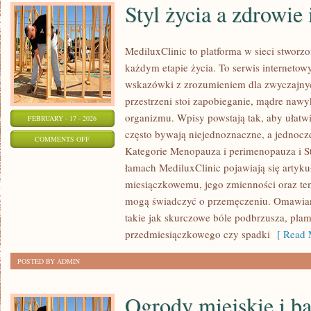
Styl życia a zdrowie
MediluxClinic to platforma w sieci stworz
każdym etapie życia. To serwis internetow
wskazówki z zrozumieniem dla zwyczajny
przestrzeni stoi zapobieganie, mądre naw
organizmu. Wpisy powstają tak, aby ułatwia
FEBRUARY - 17 - 2026
często bywają niejednoznaczne, a jednocz
ON
COMMENTS OFF
Kategorie Menopauza i perimenopauza i St
STYL
łamach MediluxClinic pojawiają się artyk
ŻYCIA
miesiączkowemu, jego zmienności oraz tem
A
mogą świadczyć o przemęczeniu. Omawiane
ZDROWIE
takie jak skurczowe bóle podbrzusza, plam
INTYMNE
przedmiesiączkowego czy spadki
[ Read 
POSTED BY ADMIN
Ogrody miejskie i b