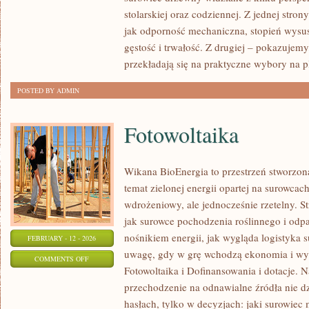
EKOLOGIA
stolarskiej oraz codziennej. Z jednej stro
I
jak odporność mechaniczna, stopień wysus
ZRÓWNOWAŻONY
gęstość i trwałość. Z drugiej – pokazujemy, 
ROZWÓJ
przekładają się na praktyczne wybory na 
POSTED BY ADMIN
Fotowoltaika
Wikana BioEnergia to przestrzeń stworzon
temat zielonej energii opartej na surowca
wdrożeniowy, ale jednocześnie rzetelny. S
jak surowce pochodzenia roślinnego i odp
nośnikiem energii, jak wygląda logistyka 
FEBRUARY - 12 - 2026
uwagę, gdy w grę wchodzą ekonomia i wyd
ON
COMMENTS OFF
Fotowoltaika i Dofinansowania i dotacje. Na
FOTOWOLTAIKA
przechodzenie na odnawialne źródła nie dz
hasłach, tylko w decyzjach: jaki surowiec 