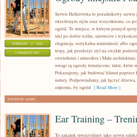
Serwis Hellerówka to poradnikowy serwi
określonym stylu oraz wszystkiemu, co p
ogród. To miejsce, w którym pomysł spotyk
idei po dobór roślin, surowców i wykończeń
elegancja, rustykalna naturalność albo ogr
FEBRUARY - 17 - 2026
tropy, jak przełożyć styl na zwykłe podwó
ON
COMMENTS OFF
oświetlenie i atmosfera i Mała architektu
OGRODY
uwagi są ogrody tematyczne: takie, które 
MIEJSKIE
Pokazujemy, jak budować klimat poprzez ko
I
natury. Podpowiadamy, jak łączyć drzewa,
BALKONY
odporne, by ogród
[ Read More ]
POSTED BY ADMIN
Ear Training – Tren
To zakątek stworzyliśmy jako serwis eduk