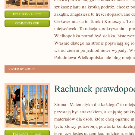
szukasz planu na krótką podróż, chcesz p
zakątki, znajdziesz tu treści dopasowane 
FEBRUARY - 8 - 2026
Ciekawe miasta to Turek i Krotoszyn. To ni
ON
COMMENTS OFF
miejscówek. To relacja z odkrywania – pr
LUBOŃ
Wielkopolska potrafi być sielska, historyc
Właśnie dlatego na stronie pojawiają się
wśród zieleni po jednodniowe wypady. W c
Południowa Wielkopolska, ale blog obejmu
POSTED BY ADMIN
Rachunek prawdopo
Strona „Matematyka dla każdego” to miejs
przestają być straszakiem, a stają się prak
materiałów dla osób, które chcą ogarnić m
tych, którzy potrzebują powtórki konkretn
tego, czy jesteś uczennicą, rodzicem, edu
FEBRUARY - 7 - 2026