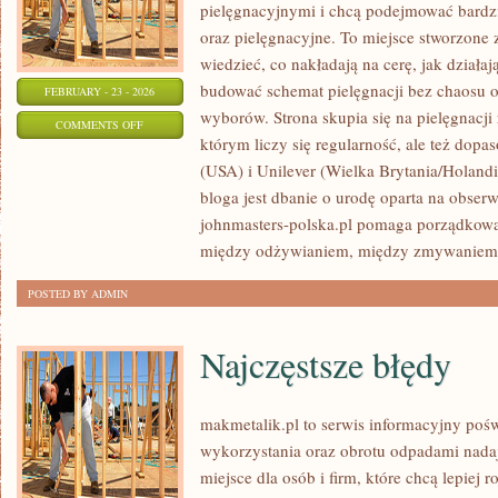
pielęgnacyjnymi i chcą podejmować bardzi
oraz pielęgnacyjne. To miejsce stworzone z
wiedzieć, co nakładają na cerę, jak działaj
budować schemat pielęgnacji bez chaosu 
FEBRUARY - 23 - 2026
wyborów. Strona skupia się na pielęgnacji
ON
COMMENTS OFF
którym liczy się regularność, ale też do
L’ORÉAL
(USA) i Unilever (Wielka Brytania/Holan
GROUP
bloga jest dbanie o urodę oparta na obserwa
(FRANCJA)
johnmasters-polska.pl pomaga porządkować
między odżywianiem, między zmywaniem fi
POSTED BY ADMIN
Najczęstsze błędy
makmetalik.pl to serwis informacyjny po
wykorzystania oraz obrotu odpadami nada
miejsce dla osób i firm, które chcą lepiej r