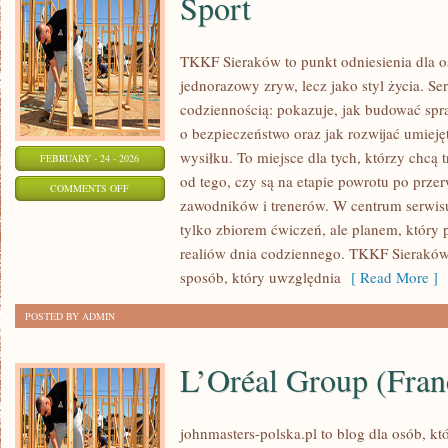
Sport
TKKF Sieraków to punkt odniesienia dla osó
jednorazowy zryw, lecz jako styl życia. Se
codziennością: pokazuje, jak budować spr
o bezpieczeństwo oraz jak rozwijać umiej
wysiłku. To miejsce dla tych, którzy chcą 
FEBRUARY - 24 - 2026
od tego, czy są na etapie powrotu po przer
ON
COMMENTS OFF
zawodników i trenerów. W centrum serwisu s
SPORT
tylko zbiorem ćwiczeń, ale planem, który
realiów dnia codziennego. TKKF Sierakó
sposób, który uwzględnia
[ Read More ]
POSTED BY ADMIN
L’Oréal Group (Fran
johnmasters-polska.pl to blog dla osób, kt