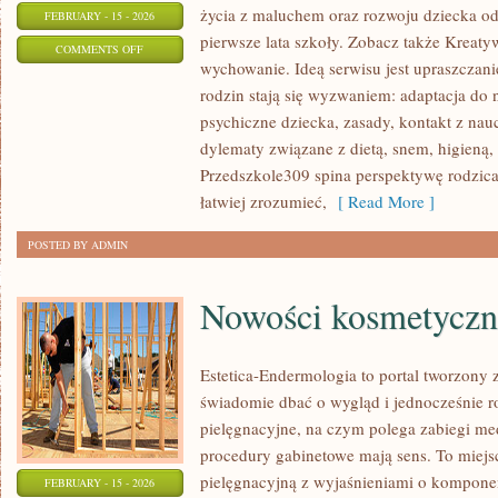
życia z maluchem oraz rozwoju dziecka o
FEBRUARY - 15 - 2026
pierwsze lata szkoły. Zobacz także Kreatyw
ON
COMMENTS OFF
wychowanie. Ideą serwisu jest upraszczani
PRZEDSZKOLA
rodzin stają się wyzwaniem: adaptacja do 
psychiczne dziecka, zasady, kontakt z nau
dylematy związane z dietą, snem, higieną,
Przedszkole309 spina perspektywę rodzica
łatwiej zrozumieć,
[ Read More ]
POSTED BY ADMIN
Nowości kosmetyczn
Estetica-Endermologia to portal tworzony 
świadomie dbać o wygląd i jednocześnie ro
pielęgnacyjne, na czym polega zabiegi me
procedury gabinetowe mają sens. To miejs
pielęgnacyjną z wyjaśnieniami o komponen
FEBRUARY - 15 - 2026