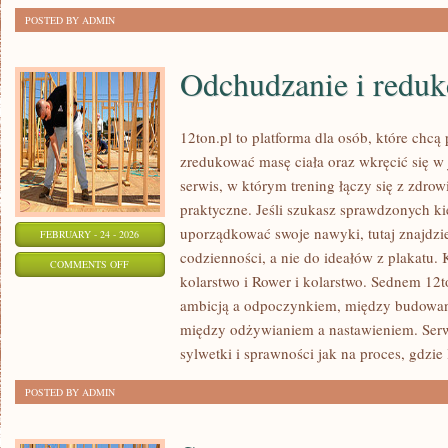
POSTED BY ADMIN
Odchudzanie i reduk
12ton.pl to platforma dla osób, które chc
zredukować masę ciała oraz wkręcić się w
serwis, w którym trening łączy się z zdrow
praktyczne. Jeśli szukasz sprawdzonych k
uporządkować swoje nawyki, tutaj znajdzi
FEBRUARY - 24 - 2026
codzienności, a nie do ideałów z plakatu. 
ON
COMMENTS OFF
kolarstwo i Rower i kolarstwo. Sednem 12to
ODCHUDZANIE
ambicją a odpoczynkiem, między budowan
I
między odżywianiem a nastawieniem. Ser
REDUKCJA
sylwetki i sprawności jak na proces, gdzie 
POSTED BY ADMIN