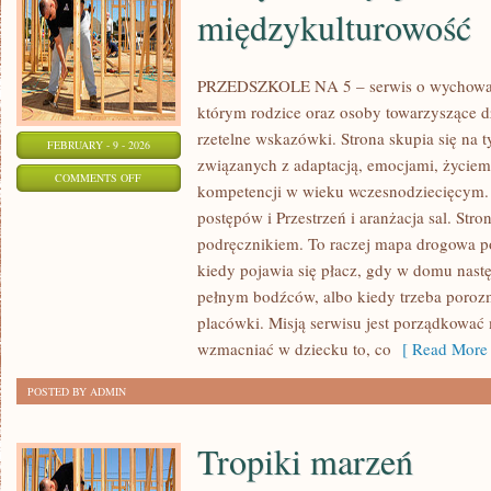
międzykulturowość
PRZEDSZKOLE NA 5 – serwis o wychowani
którym rodzice oraz osoby towarzyszące d
rzetelne wskazówki. Strona skupia się na
FEBRUARY - 9 - 2026
związanych z adaptacją, emocjami, życie
ON
COMMENTS OFF
kompetencji w wieku wczesnodziecięcym.
ŚWIĘTA,
postępów i Przestrzeń i aranżacja sal. Stro
TRADYCJE
podręcznikiem. To raczej mapa drogowa po
I
kiedy pojawia się płacz, gdy w domu nastę
MIĘDZYKULTUROWOŚĆ
pełnym bodźców, albo kiedy trzeba poroz
placówki. Misją serwisu jest porządkować 
wzmacniać w dziecku to, co
[ Read More 
POSTED BY ADMIN
Tropiki marzeń