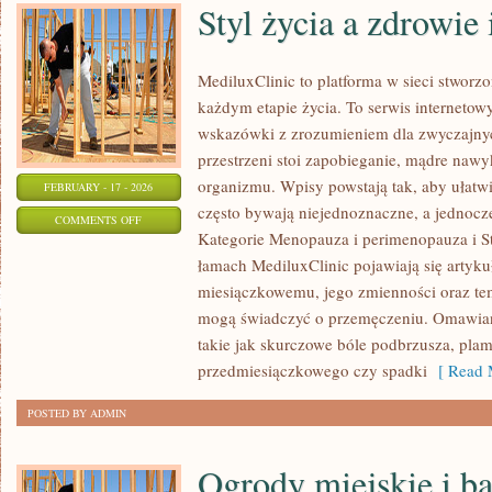
Styl życia a zdrowie
MediluxClinic to platforma w sieci stworz
każdym etapie życia. To serwis internetow
wskazówki z zrozumieniem dla zwyczajny
przestrzeni stoi zapobieganie, mądre naw
organizmu. Wpisy powstają tak, aby ułatwia
FEBRUARY - 17 - 2026
często bywają niejednoznaczne, a jednocz
ON
COMMENTS OFF
Kategorie Menopauza i perimenopauza i St
STYL
łamach MediluxClinic pojawiają się artyk
ŻYCIA
miesiączkowemu, jego zmienności oraz tem
A
mogą świadczyć o przemęczeniu. Omawiane
ZDROWIE
takie jak skurczowe bóle podbrzusza, plam
INTYMNE
przedmiesiączkowego czy spadki
[ Read 
POSTED BY ADMIN
Ogrody miejskie i b