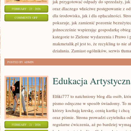
jak przygotować odpady do sprzedaży, jak 
oraz dlaczego właściwe postępowanie z o
FEBRUARY - 23 - 2026
dla środowiska, jak i dla opłacalności. Str
ON
COMMENTS OFF
pokazuje, jak zamienić pozornie bezużyte
NAJCZĘSTSZE
jednocześnie wspierając gospodarkę obie
BŁĘDY
kategorie to Zielone wydarzenia i Prawo i 
makmetalik.pl jest to, że recykling to nie 
działania. Zamiast ogólników, serwis tłuma
POSTED BY ADMIN
Edukacja Artystyczn
Elfiki777 to natchniony blog dla osób, któr
pismo odręczne w sposób świadomy. To mie
którzy kochają kreskę, cenią kartkę i chc
oraz piśmie. Strona prowadzi czytelnika o
regularne ćwiczenia, aż po bardziej wyma
FEBRUARY - 21 - 2026