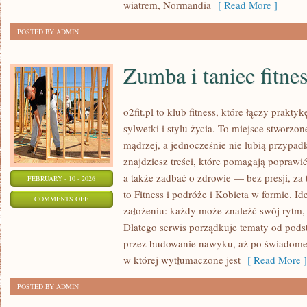
I
wiatrem, Normandia
[ Read More ]
ZAAWANSOWANY
POSTED BY ADMIN
Zumba i taniec fitne
o2fit.pl to klub fitness, które łączy prak
sylwetki i stylu życia. To miejsce stworzo
mądrzej, a jednocześnie nie lubią przypad
znajdziesz treści, które pomagają poprawi
a także zadbać o zdrowie — bez presji, za
FEBRUARY - 10 - 2026
to Fitness i podróże i Kobieta w formie. Id
ON
COMMENTS OFF
założeniu: każdy może znaleźć swój rytm, 
ZUMBA
Dlatego serwis porządkuje tematy od pods
I
przez budowanie nawyku, aż po świadome 
TANIEC
w której wytłumaczone jest
[ Read More ]
FITNESS
POSTED BY ADMIN