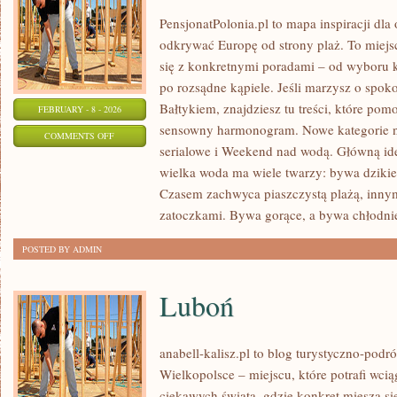
PensjonatPolonia.pl to mapa inspiracji dla
odkrywać Europę od strony plaż. To miej
się z konkretnymi poradami – od wyboru k
po rozsądne kąpiele. Jeśli marzysz o spo
Bałtykiem, znajdziesz tu treści, które po
FEBRUARY - 8 - 2026
sensowny harmonogram. Nowe kategorie na 
ON
COMMENTS OFF
serialowe i Weekend nad wodą. Główną ide
TROPIKI
wielka woda ma wiele twarzy: bywa dzikie, 
MARZEŃ
Czasem zachwyca piaszczystą plażą, inny
zatoczkami. Bywa gorące, a bywa chłodnie
POSTED BY ADMIN
Luboń
anabell-kalisz.pl to blog turystyczno-pod
Wielkopolsce – miejscu, które potrafi wciąg
ciekawych świata, gdzie konkret miesza si