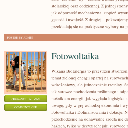
EKOLOGIA
stolarskiej oraz codziennej. Z jednej stro
I
jak odporność mechaniczna, stopień wysus
ZRÓWNOWAŻONY
gęstość i trwałość. Z drugiej – pokazujemy, 
ROZWÓJ
przekładają się na praktyczne wybory na 
POSTED BY ADMIN
Fotowoltaika
Wikana BioEnergia to przestrzeń stworzon
temat zielonej energii opartej na surowca
wdrożeniowy, ale jednocześnie rzetelny. S
jak surowce pochodzenia roślinnego i odp
nośnikiem energii, jak wygląda logistyka 
FEBRUARY - 12 - 2026
uwagę, gdy w grę wchodzą ekonomia i wyd
ON
COMMENTS OFF
Fotowoltaika i Dofinansowania i dotacje. Na
FOTOWOLTAIKA
przechodzenie na odnawialne źródła nie dz
hasłach, tylko w decyzjach: jaki surowiec 