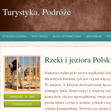
Turystyka, Podróże
STRONA GŁÓWNA
SPIS TREŚCI
BLOG INTERNETOWY
ARCHIWUM
TA
Rzeki i jeziora Polsk
Nadorsze-haller.pl to serwis wędkarski, kt
dla których łowienie ryb jest czymś więc
To miejsce, w którym doświadczenie łączy 
pomagać łowić skuteczniej i z większą saty
pomysłów, chcesz uporządkować swoje pod
FEBRUARY - 26 - 2026
prostu lubisz czytać o wodzie, rybach i wę
ON
COMMENTS OFF
solidne kompendium. Nowości na stronie t
RZEKI