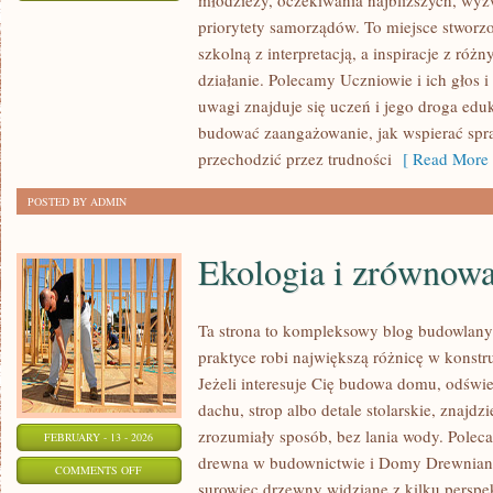
młodzieży, oczekiwania najbliższych, wy
ZAWODY
priorytety samorządów. To miejsce stworzo
PRZYSZŁOŚCI
szkolną z interpretacją, a inspiracje z róż
I
działanie. Polecamy Uczniowie i ich głos 
EDUKACJA
uwagi znajduje się uczeń i jego droga edu
ZAWODOWA
budować zaangażowanie, jak wspierać spra
przechodzić przez trudności
[ Read More 
POSTED BY ADMIN
Ekologia i zrównow
Ta strona to kompleksowy blog budowlan
praktyce robi największą różnicę w konst
Jeżeli interesuje Cię budowa domu, odświe
dachu, strop albo detale stolarskie, znajdz
zrozumiały sposób, bez lania wody. Polecam
FEBRUARY - 13 - 2026
drewna w budownictwie i Domy Drewniane
ON
COMMENTS OFF
surowiec drzewny widziane z kilku perspek