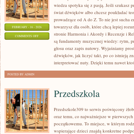
wiedza spotyka się z pasją. Jeśli szukasz
świat dźwięków albo chcesz poukładać teor
prowadzące od A do Z. To nie jest sucha e
towarzysz dla osób, które chcą lepiej ro
FEBRUARY - 16 - 2026
stronie Harmonia i Akordy i Recenzje i 
ON
COMMENTS OFF
są fundamenty muzycznej wiedzy: rytm, p
EAR
głosu oraz zapis nutowy. Wyjaśniamy pros
TRAINING
dźwięków, jak liczyć takt, po co istnieją 
–
interpretować nuty. Dzięki temu nawet ktoś
TRENING
SŁUCHU
POSTED BY ADMIN
Przedszkola
Przedszkole309 to serwis poświęcony żłob
oraz temu, co najważniejsze w pierwszych
początkowemu. To miejsce, w którym rodz
wspierające dzieci znajdą konkretne podpo