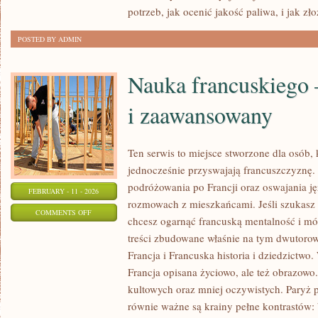
potrzeb, jak ocenić jakość paliwa, i jak zł
POSTED BY ADMIN
Nauka francuskiego 
i zaawansowany
Ten serwis to miejsce stworzone dla osób, 
jednocześnie przyswajają francuszczyznę
podróżowania po Francji oraz oswajania ję
FEBRUARY - 11 - 2026
rozmowach z mieszkańcami. Jeśli szukasz
ON
COMMENTS OFF
chcesz ogarnąć francuską mentalność i mów
NAUKA
treści zbudowane właśnie na tym dwutorow
FRANCUSKIEGO
Francja i Francuska historia i dziedzictwo.
–
Francja opisana życiowo, ale też obrazowo.
POZIOM
kultowych oraz mniej oczywistych. Paryż p
ŚREDNI
równie ważne są krainy pełne kontrastów: 