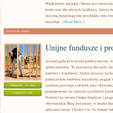
Wędkarstwo miejskie. Strona jest stworzon
I
kroki oraz dla obytych wędkarzy, którzy l
JEZIORA
docenią łopatologiczne przykłady, inni zw
POLSKI
decyduje
[ Read More ]
POSTED BY ADMIN
Unijne fundusze i p
ryszard-galla.pl to portal publicystyczny, 
społeczeństwie. To przestrzeń dla osób, 
państwa i wspólnoty, śledzić procesy zac
jednocześnie budować niezależny pogląd w
centrum pozostaje człowiek jako obywatel, 
FEBRUARY - 25 - 2026
podejmowane na różnych szczeblach przekł
ON
COMMENTS OFF
Nowości na stronie Unijne fundusze i pro
UNIJNE
obywatelskie Blog jest pisany w duchu tłu
FUNDUSZE
spłycania sensu. Chodzi o to, by tematy ta
I