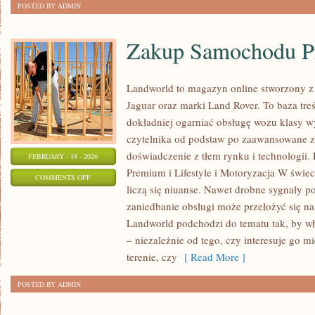
POSTED BY ADMIN
Zakup Samochodu 
Landworld to magazyn online stworzony z
Jaguar oraz marki Land Rover. To baza treś
dokładniej ogarniać obsługę wozu klasy w
czytelnika od podstaw po zaawansowane z
doświadczenie z tłem rynku i technologi
FEBRUARY - 18 - 2026
Premium i Lifestyle i Motoryzacja W świec
ON
COMMENTS OFF
liczą się niuanse. Nawet drobne sygnały p
ZAKUP
zaniedbanie obsługi może przełożyć się n
SAMOCHODU
Landworld podchodzi do tematu tak, by wł
PREMIUM
– niezależnie od tego, czy interesuje go mi
terenie, czy
[ Read More ]
POSTED BY ADMIN