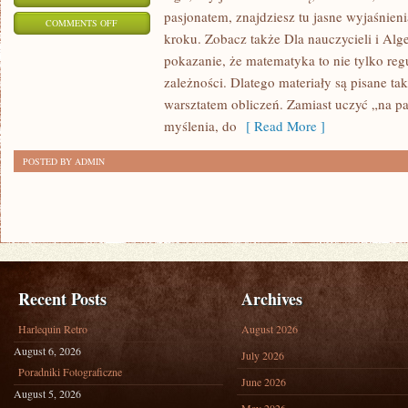
pasjonatem, znajdziesz tu jasne wyjaśnien
ON
COMMENTS OFF
kroku. Zobacz także Dla nauczycieli i Alge
RACHUNEK
pokazanie, że matematyka to nie tylko reg
PRAWDOPODOBIEŃSTWA
zależności. Dlatego materiały są pisane ta
warsztatem obliczeń. Zamiast uczyć „na p
myślenia, do
[ Read More ]
POSTED BY ADMIN
Recent Posts
Archives
Harlequin Retro
August 2026
August 6, 2026
July 2026
Poradniki Fotograficzne
June 2026
August 5, 2026