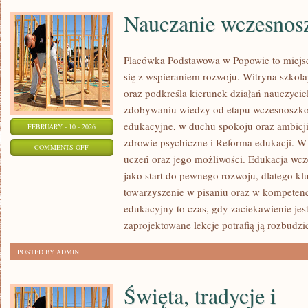
Nauczanie wczesnos
Placówka Podstawowa w Popowie to miejsc
się z wspieraniem rozwoju. Witryna szkol
oraz podkreśla kierunek działań nauczycie
zdobywaniu wiedzy od etapu wczesnoszko
edukacyjne, w duchu spokoju oraz ambicji
FEBRUARY - 10 - 2026
zdrowie psychiczne i Reforma edukacji. W 
ON
COMMENTS OFF
uczeń oraz jego możliwości. Edukacja wcz
NAUCZANIE
jako start do pewnego rozwoju, dlatego kl
WCZESNOSZKOLNE
towarzyszenie w pisaniu oraz w kompetenc
edukacyjny to czas, gdy zaciekawienie jes
zaprojektowane lekcje potrafią ją rozbudzi
POSTED BY ADMIN
Święta, tradycje i