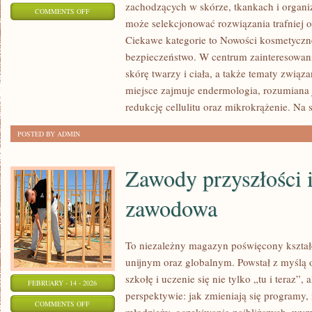
zachodzących w skórze, tkankach i organi
ON
COMMENTS OFF
może selekcjonować rozwiązania trafniej o
NOWOŚCI
Ciekawe kategorie to Nowości kosmetyczne
KOSMETYCZNE
bezpieczeństwo. W centrum zainteresowania
skórę twarzy i ciała, a także tematy związ
miejsce zajmuje endermologia, rozumiana 
redukcję cellulitu oraz mikrokrążenie. Na s
POSTED BY ADMIN
Zawody przyszłości 
zawodowa
To niezależny magazyn poświęcony kształ
unijnym oraz globalnym. Powstał z myślą 
szkołę i uczenie się nie tylko „tu i teraz”,
FEBRUARY - 14 - 2026
perspektywie: jak zmieniają się programy, 
ON
COMMENTS OFF