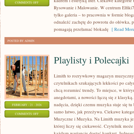
kadrem i estetyką liter. Ciekawe kategorie
ON
COMMENTS OFF
Rysowanie i Malowanie. W centrum Elfiki77
EDUKACJA
tylko galeria – to pracownia w formie bl
ARTYSTYCZNA
odnaleźć zachętę do powrotu do ołówka, pi
pomagają przełamać blokadę
[ Read More
POSTED BY ADMIN
Playlisty i Polecajki
Limith to rozrywkowy magazyn muzyczny, 
czytelnikach szukających lekkości po całym
chcą rozumieć trendy. To miejsce, w który
anegdotami, a nowości łączą się z klasyką
nadęcia, dzięki czemu muzyka staje się tu b
FEBRUARY - 21 - 2026
samo łatwo, jak przeżywa. Ciekawe kategor
ON
COMMENTS OFF
Muzyczne i Muzyka. Na Limith muzyka jes
PLAYLISTY
której liczy się ciekawość. Czytelnik może t
I
każdym wariancie dostać konkret. Jednego