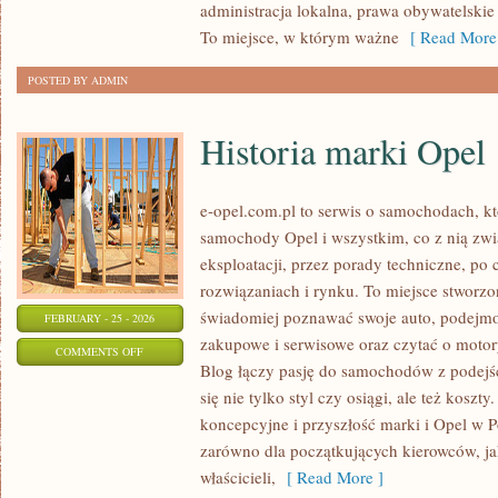
administracja lokalna, prawa obywatelskie 
PROGRAMY
To miejsce, w którym ważne
[ Read More
POSTED BY ADMIN
Historia marki Opel
e-opel.com.pl to serwis o samochodach, kt
samochody Opel i wszystkim, co z nią zwi
eksploatacji, przez porady techniczne, po
rozwiązaniach i rynku. To miejsce stworzo
świadomiej poznawać swoje auto, podejmow
FEBRUARY - 25 - 2026
zakupowe i serwisowe oraz czytać o motor
ON
COMMENTS OFF
Blog łączy pasję do samochodów z podejśc
HISTORIA
się nie tylko styl czy osiągi, ale też kosz
MARKI
koncepcyjne i przyszłość marki i Opel w Po
OPEL
zarówno dla początkujących kierowców, jak
właścicieli,
[ Read More ]