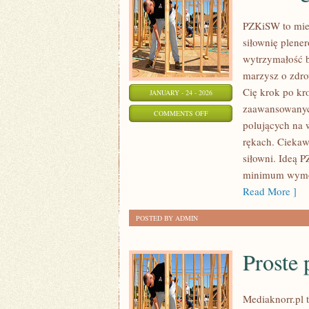
PZKiSW to miej
siłownię plene
wytrzymałość b
marzysz o zdrow
Cię krok po kr
JANUARY - 24 - 2026
zaawansowanych
ON
COMMENTS OFF
polujących na w
TRENING
rękach. Ciekaw
SIŁOWY
siłowni. Ideą 
minimum wymówe
Read More ]
POSTED BY ADMIN
Proste 
Mediaknorr.pl t