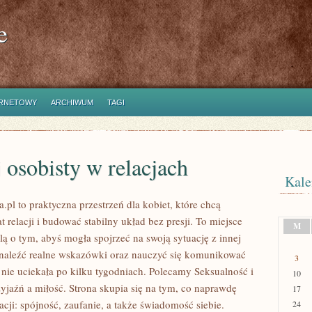
e
ERNETOWY
ARCHIWUM
TAGI
osobisty w relacjach
Kale
.pl to praktyczna przestrzeń dla kobiet, które chcą
 relacji i budować stabilny układ bez presji. To miejsce
M
lą o tym, abyś mogła spojrzeć na swoją sytuację z innej
naleźć realne wskazówki oraz nauczyć się komunikować
3
 nie uciekała po kilku tygodniach. Polecamy Seksualność i
10
zyjaźń a miłość. Strona skupia się na tym, co naprawdę
17
acji: spójność, zaufanie, a także świadomość siebie.
24