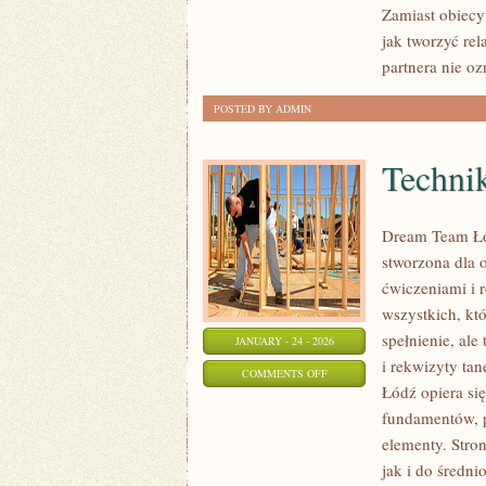
Zamiast obiecy
OSOBISTY
jak tworzyć re
W
partnera nie o
RELACJACH
POSTED BY ADMIN
Techni
Dream Team Łód
stworzona dla 
ćwiczeniami i r
wszystkich, któ
spełnienie, ale
JANUARY - 24 - 2026
i rekwizyty ta
ON
COMMENTS OFF
Łódź opiera si
TECHNIKA
fundamentów, p
TANECZNA
elementy. Stron
jak i do średn