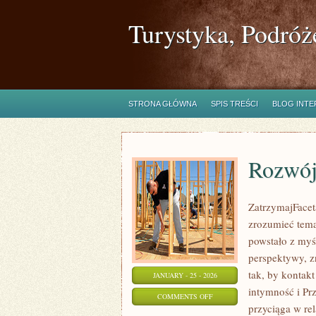
Turystyka, Podróż
STRONA GŁÓWNA
SPIS TREŚCI
BLOG INT
Rozwój 
ZatrzymajFaceta
zrozumieć temat
powstało z myś
perspektywy, z
tak, by kontakt
JANUARY - 25 - 2026
intymność i Pr
ON
COMMENTS OFF
przyciąga w rel
ROZWÓJ