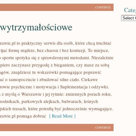
CONTINUE
Cate
Categories
 wytrzymałościowe
awie.pl to praktyczny serwis dla osób, które chcą truchtać
wijać formę mądrze, bez chaosu i bez kontuzji. To miejsce,
o sportu spotyka się z sprawdzonymi metodami. Niezależnie
opiero zaczynasz przygodę z bieganiem, czy masz za sobą
ningów, znajdziesz tu wskazówki pomagające poprawić
bać o samopoczucie i zbudować silne ciało. Ciekawe
drowie psychiczne i motywacja i Suplementacja i odżywki.
a z myślą o Warszawie i jej rytmie: zmiennych porach roku,
hodnikach, parkowych alejkach, bulwarach, leśnych
jskich trasach, które potrafią być jednocześnie wymagające.
zawie.pl pomaga dobrać
[ Read More ]
CONTINUE