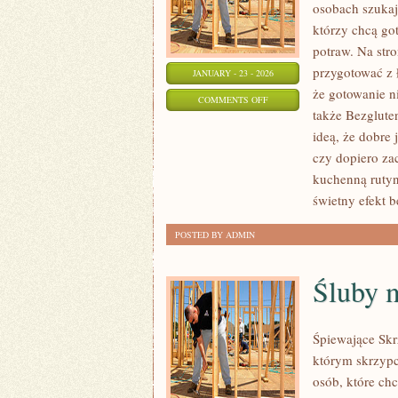
osobach szukaj
którzy chcą go
potraw. Na stro
przygotować z 
JANUARY - 23 - 2026
że gotowanie n
ON
COMMENTS OFF
także Bezgluten
PROSTE
ideą, że dobre 
PRZEPISY
czy dopiero za
KULINARNE
kuchenną rutynę
świetny efekt b
POSTED BY ADMIN
Śluby 
Śpiewające Skr
którym skrzypc
osób, które chc