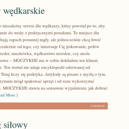
 wędkarskie
iezależny serwis dla wędkarzy, który powstał po to, aby
anie do wody z praktycznymi poradami. To miejsce dla
chają zapach porannej mgły, ale jednocześnie chcą łowić
zależnie od tego, czy interesuje Cię jerkowanie, połów
feeder, muchówka, wędkarstwo morskie, czy może
mowe – MOCZYKIJE ma w sobie dokładnie ten klimat,
z. Ten wortal nie udaje encyklopedii oderwanej od
 Tutaj liczy się praktyka. Artykuły są pisane z myślą o tym,
zytaniu mógł spakować sprzęt i od razu wykorzystać
ę. MOCZYKIJE stawia na sensowne wyjaśnienia: jak dobrać
ad More ]
CONTINUE
 siłowy