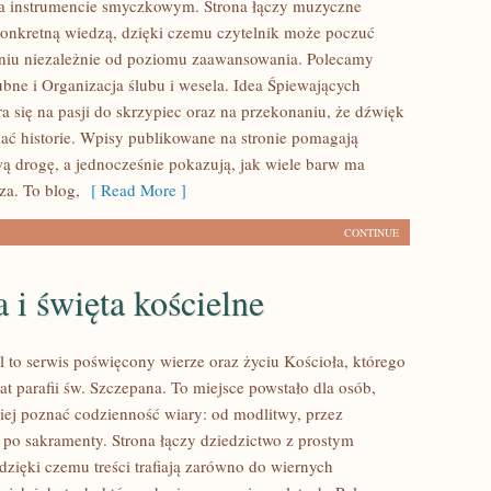
na instrumencie smyczkowym. Strona łączy muzyczne
konkretną wiedzą, dzięki czemu czytelnik może poczuć
niu niezależnie od poziomu zaawansowania. Polecamy
ubne i Organizacja ślubu i wesela. Idea Śpiewających
a się na pasji do skrzypiec oraz na przekonaniu, że dźwięk
dać historie. Wpisy publikowane na stronie pomagają
ą drogę, a jednocześnie pokazują, jak wiele barw ma
za. To blog,
[ Read More ]
CONTINUE
a i święta kościelne
l to serwis poświęcony wierze oraz życiu Kościoła, którego
at parafii św. Szczepana. To miejsce powstało dla osób,
biej poznać codzienność wiary: od modlitwy, przez
ż po sakramenty. Strona łączy dziedzictwo z prostym
dzięki czemu treści trafiają zarówno do wiernych