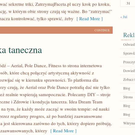
31
wać sekretne triki, ZatrzymajFaceta.pl uczy krok po kroku,
lację, w którym obie strony czują się ważne. Bo “zatrzymać”
« Jul
znacza kontrolować, tylko sprawić, żeby
[ Read More ]
CONTINUE
Rekl
Odwiedź
ka taneczna
Sprawdź
Przeczyt
ź – Aerial, Pole Dance, Fitness to strona internetowa
Dowiedz 
osób, które chcą połączyć artystyczną aktywność z
ozwijać się w kierunku sprawności. To platforma dla
Zobacz 
rzy czują, że Aerial oraz Pole Dance potrafią dać nie tylko
Blog
 też realnie wspierają samopoczucie. Polecamy DIY – stroje
Strona
neczne i Zdrowie i kondycja tancerza. Idea Dream Team
Blog
ę na tym, że każdy może zacząć w swoim tempie: od nauki
Blog
rzez regularny progres, aż po bardziej zaawansowane
a jest skierowana zarówno do tych, którzy dopiero próbują,
Witryna
iozaawansowanych, którzy
[ Read More ]