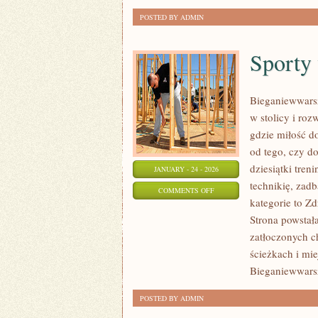
POSTED BY ADMIN
Sporty
Bieganiewwarsz
w stolicy i roz
gdzie miłość d
od tego, czy d
dziesiątki tre
JANUARY - 24 - 2026
technikię, zad
ON
COMMENTS OFF
kategorie to Z
SPORTY
Strona powstał
WYTRZYMAŁOŚCIOWE
zatłoczonych c
ścieżkach i mie
Bieganiewwars
POSTED BY ADMIN