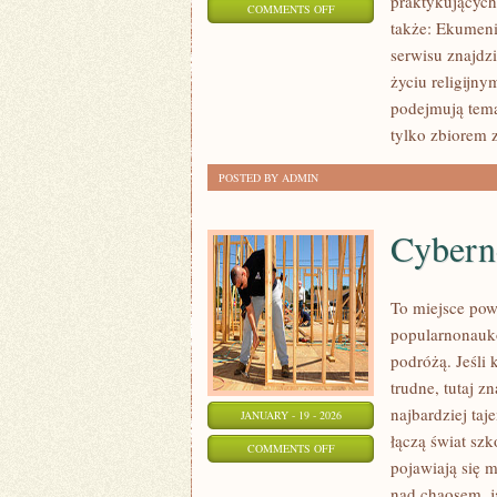
praktykujących,
ON
COMMENTS OFF
także: Ekumeni
LITURGIA
serwisu znajdz
I
życiu religijn
ŚWIĘTA
podejmują tema
KOŚCIELNE
tylko zbiorem z
POSTED BY ADMIN
Cyberne
To miejsce pows
popularnonauko
podróżą. Jeśli 
trudne, tutaj 
najbardziej taj
JANUARY - 19 - 2026
łączą świat szk
ON
COMMENTS OFF
pojawiają się 
CYBERNETYKA
nad chaosem, j