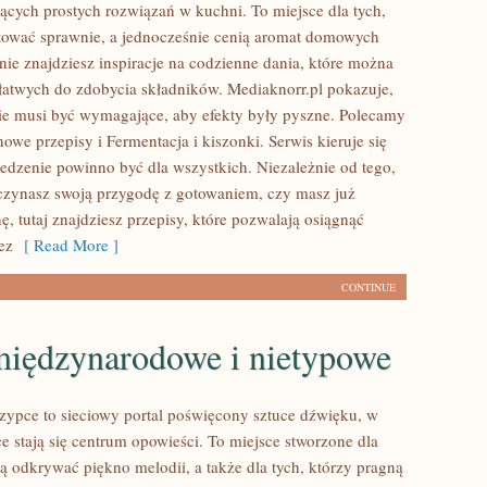
ących prostych rozwiązań w kuchni. To miejsce dla tych,
tować sprawnie, a jednocześnie cenią aromat domowych
nie znajdziesz inspiracje na codzienne dania, które można
łatwych do zdobycia składników. Mediaknorr.pl pokazuje,
ie musi być wymagające, aby efekty były pyszne. Polecamy
owe przepisy i Fermentacja i kiszonki. Serwis kieruje się
jedzenie powinno być dla wszystkich. Niezależnie od tego,
czynasz swoją przygodę z gotowaniem, czy masz już
, tutaj znajdziesz przepisy, które pozwalają osiągnąć
ez
[ Read More ]
CONTINUE
międzynarodowe i nietypowe
zypce to sieciowy portal poświęcony sztuce dźwięku, w
e stają się centrum opowieści. To miejsce stworzone dla
ą odkrywać piękno melodii, a także dla tych, którzy pragną