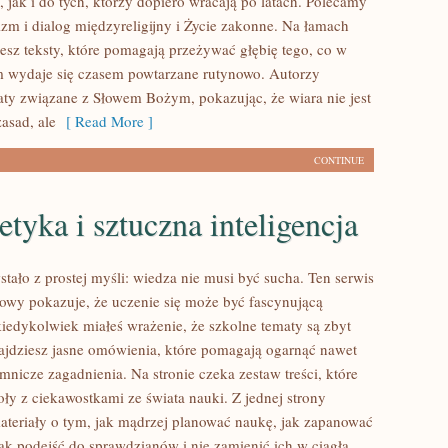
 jak i do tych, którzy dopiero wracają po latach. Polecamy
zm i dialog międzyreligijny i Życie zakonne. Na łamach
iesz teksty, które pomagają przeżywać głębię tego, co w
ym wydaje się czasem powtarzane rutynowo. Autorzy
ty związane z Słowem Bożym, pokazując, że wiara nie jest
asad, ale
[ Read More ]
CONTINUE
tyka i sztuczna inteligencja
tało z prostej myśli: wiedza nie musi być sucha. Ten serwis
wy pokazuje, że uczenie się może być fascynującą
kiedykolwiek miałeś wrażenie, że szkolne tematy są zbyt
znajdziesz jasne omówienia, które pomagają ogarnąć nawet
emnicze zagadnienia. Na stronie czeka zestaw treści, które
oły z ciekawostkami ze świata nauki. Z jednej strony
materiały o tym, jak mądrzej planować naukę, jak zapanować
ak podejść do sprawdzianów i nie zamienić ich w ciągłą