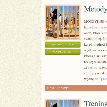
Metody
MOCZYKIJE to n
łączyć zamiłow
osób, które ko
świadomiej. Nie
karpi, method 
JANUARY - 24 - 2026
wędkarstwo zi
ON
COMMENTS OFF
którego szukas
METODY
rzeczywistości.
WĘDKARSKIE
żebyś po przec
zdobytą wiedz
wędkę do
[ Re
POSTED BY ADMIN
Trening