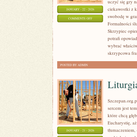
uczyć się gry 
ciekawostki z 
JANUARY - 22 - 2026
swobodę w gra
ON
COMMENTS OFF
Formalności śl
ŚLUBY
Skrzypiec opier
MIĘDZYNARODOWE
potrafi opowia
I
wybrać właściw
NIETYPOWE
skrzypcowa fra
POSTED BY ADMIN
Liturgi
Szczepan.org.p
sercem jest tem
które chcą głę
Eucharystię, a
tłumaczeniem, 
JANUARY - 21 - 2026