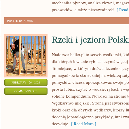
mechanika płynów, analiza zlewni, maga
przewodów, a także niezawodność
[ Read 
POSTED BY ADMIN
Rzeki i jeziora Polsk
Nadorsze-haller.pl to serwis wędkarski, kt
dla których łowienie ryb jest czymś więc
To miejsce, w którym doświadczenie łączy 
pomagać łowić skuteczniej i z większą saty
pomysłów, chcesz uporządkować swoje pod
FEBRUARY - 26 - 2026
prostu lubisz czytać o wodzie, rybach i wę
ON
COMMENTS OFF
solidne kompendium. Nowości na stronie t
RZEKI
Wędkarstwo miejskie. Strona jest stworzon
I
kroki oraz dla obytych wędkarzy, którzy l
JEZIORA
docenią łopatologiczne przykłady, inni zw
POLSKI
decyduje
[ Read More ]