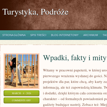
Turystyka, Podróże
STRONA GŁÓWNA
SPIS TREŚCI
BLOG INTERNETOWY
ARCHIWUM
TA
Wpadki, fakty i mity
Witamy w pracowni papeterii, w której uro
pierwszego wrażenia wysłanej do gości. N
projektów dla par, które chcą, aby karty z
informacją, ale też zapowiedzią klimatu. 
i dodatki, dzięki którym cała ceremonia or
MARCH - 4 - 2026
charakter – od formalnych powiadomień po
ON
COMMENTS OFF
gadżety budujące nastrój. Zobacz też: Miejs
WPADKI,