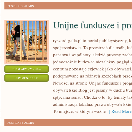
POSTED BY ADMIN
Unijne fundusze i p
ryszard-galla.pl to portal publicystyczny, 
społeczeństwie. To przestrzeń dla osób, 
państwa i wspólnoty, śledzić procesy zac
jednocześnie budować niezależny pogląd w
centrum pozostaje człowiek jako obywatel, 
FEBRUARY - 25 - 2026
podejmowane na różnych szczeblach przekł
ON
COMMENTS OFF
Nowości na stronie Unijne fundusze i pro
UNIJNE
obywatelskie Blog jest pisany w duchu tłu
FUNDUSZE
spłycania sensu. Chodzi o to, by tematy ta
I
administracja lokalna, prawa obywatelskie 
PROGRAMY
To miejsce, w którym ważne
[ Read More
POSTED BY ADMIN