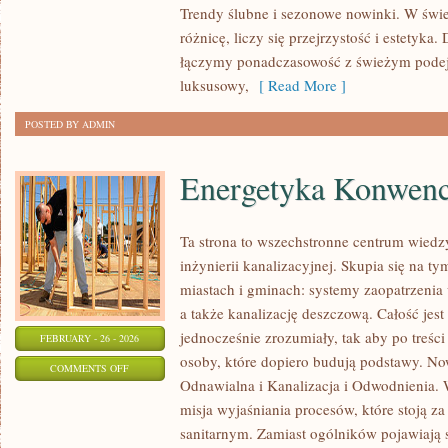
Trendy ślubne i sezonowe nowinki. W świe
FAKTY
różnicę, liczy się przejrzystość i estetyka
I
łączymy ponadczasowość z świeżym podej
MITY
luksusowy,
[ Read More ]
O
ŚLUBACH
POSTED BY ADMIN
Energetyka Konwenc
Ta strona to wszechstronne centrum wiedz
inżynierii kanalizacyjnej. Skupia się na ty
miastach i gminach: systemy zaopatrzenia
a także kanalizację deszczową. Całość jes
jednocześnie zrozumiały, tak aby po treści 
FEBRUARY - 26 - 2026
osoby, które dopiero budują podstawy. Now
ON
COMMENTS OFF
Odnawialna i Kanalizacja i Odwodnienia. W
ENERGETYKA
misja wyjaśniania procesów, które stoją 
KONWENCJONALNA
sanitarnym. Zamiast ogólników pojawiają s