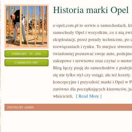
Historia marki Opel
e-opel.com.pl to serwis o samochodach, kt
samochody Opel i wszystkim, co z nią zwi
eksploatacji, przez porady techniczne, po
rozwiązaniach i rynku. To miejsce stworzo
świadomiej poznawać swoje auto, podejmow
FEBRUARY - 25 - 2026
zakupowe i serwisowe oraz czytać o motor
ON
COMMENTS OFF
Blog łączy pasję do samochodów z podejśc
HISTORIA
się nie tylko styl czy osiągi, ale też kosz
MARKI
koncepcyjne i przyszłość marki i Opel w Po
OPEL
zarówno dla początkujących kierowców, jak
właścicieli,
[ Read More ]
POSTED BY ADMIN