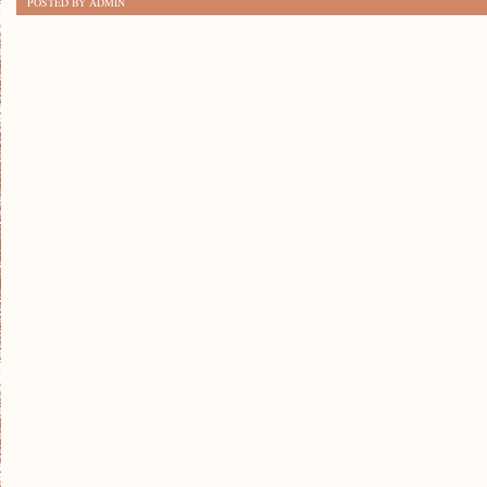
POSTED BY ADMIN
PO
KROKU:
JAK
ZROBIĆ
WŁASNE
ŚWIECZKI
W
DOMU