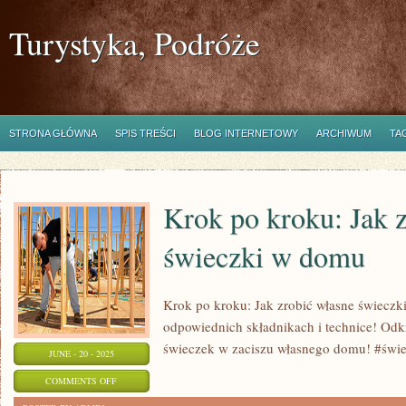
Turystyka, Podróże
STRONA GŁÓWNA
SPIS TREŚCI
BLOG INTERNETOWY
ARCHIWUM
TA
Krok po kroku: Jak 
świeczki w domu
Krok po kroku: Jak zrobić własne świeczk
odpowiednich składnikach i technice! Odkr
świeczek w zaciszu własnego domu! #świe
JUNE - 20 - 2025
ON
COMMENTS OFF
KROK