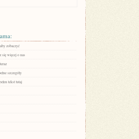
ama:
 aby zobaczyć
 się więcej o nas
teraz
pełne szczegóły
ełen tekst tutaj