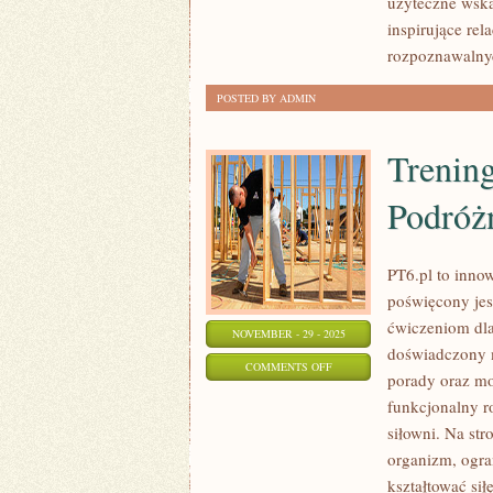
użyteczne wska
I
inspirujące rel
FILIPINY
rozpoznawalnyc
POSTED BY ADMIN
Trening
Podróż
PT6.pl to inno
poświęcony je
ćwiczeniom dla
NOVEMBER - 29 - 2025
doświadczony m
ON
COMMENTS OFF
porady oraz mo
TRENING
funkcjonalny ro
DLA
siłowni. Na st
SPORTOWCÓW
organizm, ogra
I
kształtować si