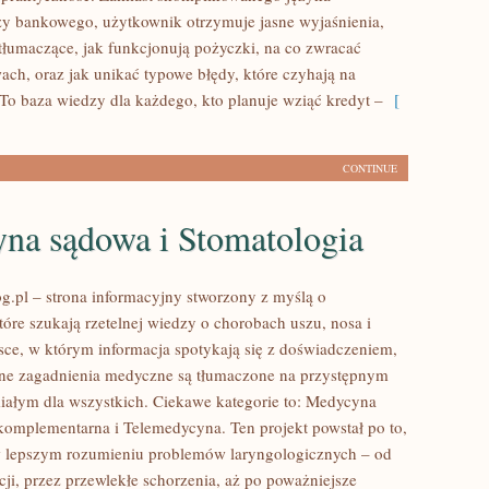
y bankowego, użytkownik otrzymuje jasne wyjaśnienia,
tłumaczące, jak funkcjonują pożyczki, na co zwracać
h, oraz jak unikać typowe błędy, które czyhają na
o baza wiedzy dla każdego, kto planuje wziąć kredyt –
[
CONTINUE
na sądowa i Stomatologia
.pl – strona informacyjny stworzony z myślą o
tóre szukają rzetelnej wiedzy o chorobach uszu, nosa i
jsce, w którym informacja spotykają się z doświadczeniem,
ne zagadnienia medyczne są tłumaczone na przystępnym
iałym dla wszystkich. Ciekawe kategorie to: Medycyna
 komplementarna i Telemedycyna. Ten projekt powstał po to,
w lepszym rozumieniu problemów laryngologicznych – od
cji, przez przewlekłe schorzenia, aż po poważniejsze