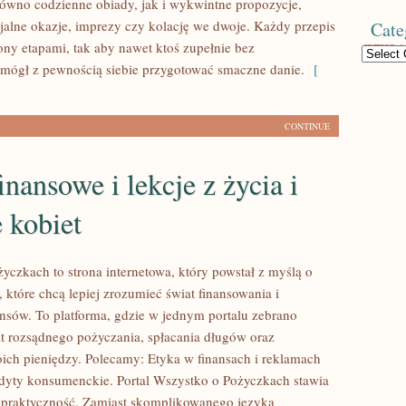
ówno codzienne obiady, jak i wykwintne propozycje,
cjalne okazje, imprezy czy kolację we dwoje. Każdy przepis
Cate
ony etapami, tak aby nawet ktoś zupełnie bez
Categories
mógł z pewnością siebie przygotować smaczne danie.
[
CONTINUE
inansowe i lekcje z życia i
 kobiet
yczkach to strona internetowa, który powstał z myślą o
 które chcą lepiej zrozumieć świat finansowania i
sów. To platforma, gdzie w jednym portalu zebrano
t rozsądnego pożyczania, spłacania długów oraz
ich pieniędzy. Polecamy: Etyka w finansach i reklamach
dyty konsumenckie. Portal Wszystko o Pożyczkach stawia
i praktyczność. Zamiast skomplikowanego języka