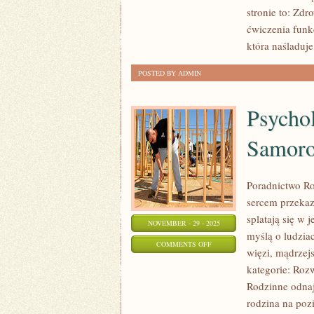
FITNESS
stronie to: Zd
PODRÓŻNICZY
ćwiczenia funkc
która naśladuj
POSTED BY ADMIN
Psychol
Samoro
Poradnictwo Ro
sercem przekazu
splatają się w 
NOVEMBER - 29 - 2025
myślą o ludzia
ON
COMMENTS OFF
więzi, mądrzej
PSYCHOLOGIA
kategorie: Roz
KOMUNIKACJI
Rodzinne odnajd
ONLINE
rodzina na poz
I