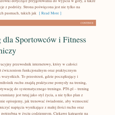
zówki dotyczące przygotowania do wyjścia w góry, a także
acje z podróży. Strona poświęcona jest nie tylko na
h pasmach, takich jak
[ Read More ]
CONTINUE
 dla Sportowców i Fitness
niczy
wacyjny przewodnik internetowy, który w całości
st ćwiczeniom funkcjonalnym oraz praktycznym
 wszystkich. To przestrzeń, gdzie początkujący i
iłośnik ruchu znajdą praktyczne pomysły na trening,
tywację do systematycznego treningu. PT6.pl – trening
zumiany jest tutaj jako styl życia, a nie tylko plan z
ronie opisujemy, jak trenować świadomie, aby wzmocnić
niczyć napięcia wynikające z małej ilości ruchu oraz
łę potrzebną w życiu codziennym. Ciekawe kategorie na