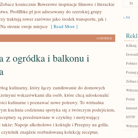
31
 Zobacz koniecznie Rowerowe inspiracje filmowe i literackie
rstwa. ProfiBike.pl jest adresowany do szerokiej grupy
« Jul
zy traktują rower zarówno jako środek transportu, jak i
. Na stronie swoje miejsce
[ Read More ]
Rekl
CONTINUE
Kliknij,
 z ogródka i balkonu i
Dowiedz
Pobierz 
a
Poznaj 
Zobacz p
o blog kulinarny, który łączy zamiłowanie do domowych
Witryna
retnymi wskazówkami dla osób, które chcą udoskonalić
Portal
ości kulinarne i poznawać nowe potrawy. To wirtualna
Internet
rym kuchnia codzienna spotyka się z twórczym podejściem,
eceptury są przedstawiane w czytelny i motywujący
HTTP
także: Napoje alkoholowe i koktajle i Przepisy na grilla.
Witryna
 czytelnik znajdzie rozbudowaną kolekcję receptur,