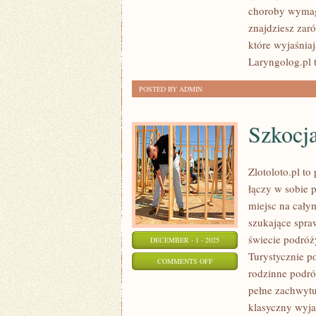
choroby wymaga
I
znajdziesz zar
STOMATOLOGIA
które wyjaśniaj
Laryngolog.pl 
POSTED BY ADMIN
Szkocj
Zlotoloto.pl t
łączy w sobie 
miejsc na cały
szukające spra
świecie podróż
DECEMBER - 1 - 2025
Turystycznie p
ON
COMMENTS OFF
rodzinne podró
SZKOCJA
pełne zachwytu
I
klasyczny wyja
MONAKO