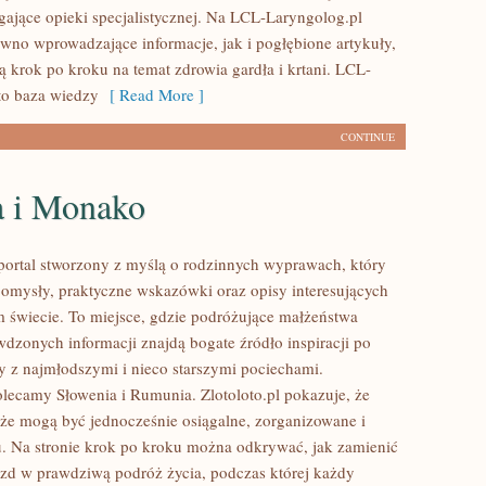
jące opieki specjalistycznej. Na LCL-Laryngolog.pl
ówno wprowadzające informacje, jak i pogłębione artykuły,
ą krok po kroku na temat zdrowia gardła i krtani. LCL-
to baza wiedzy
[ Read More ]
CONTINUE
a i Monako
o portal stworzony z myślą o rodzinnych wyprawach, który
pomysły, praktyczne wskazówki oraz opisy interesujących
m świecie. To miejsce, gdzie podróżujące małżeństwa
wdzonych informacji znajdą bogate źródło inspiracji po
y z najmłodszymi i nieco starszymi pociechami.
olecamy Słowenia i Rumunia. Zlotoloto.pl pokazuje, że
że mogą być jednocześnie osiągalne, zorganizowane i
. Na stronie krok po kroku można odkrywać, jak zamienić
zd w prawdziwą podróż życia, podczas której każdy