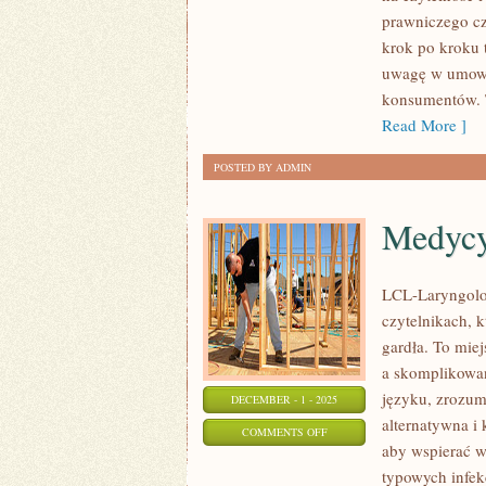
I
prawniczego cz
LEKCJE
krok po kroku 
Z
uwagę w umowac
ŻYCIA
konsumentów. T
I
Read More ]
FINANSE
POSTED BY ADMIN
KOBIET
Medycy
LCL-Laryngolog
czytelnikach, k
gardła. To mie
a skomplikowa
języku, zrozum
DECEMBER - 1 - 2025
alternatywna i
ON
COMMENTS OFF
aby wspierać 
MEDYCYNA
typowych infek
SĄDOWA