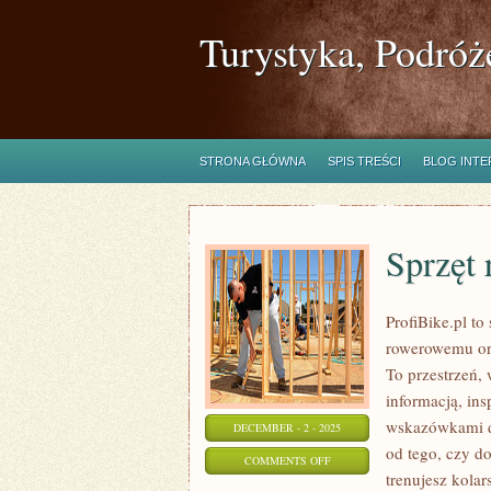
Turystyka, Podróż
STRONA GŁÓWNA
SPIS TREŚCI
BLOG INT
Sprzęt
ProfiBike.pl t
rowerowemu ora
To przestrzeń,
informacją, in
wskazówkami d
DECEMBER - 2 - 2025
od tego, czy do
ON
COMMENTS OFF
trenujesz kolar
SPRZĘT