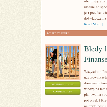
obejmującą zar
I
idealne na spe
BALKONU
jest przedstawi
I
doświadczenia 
KUCHNIA
Read More ]
POSTED BY ADMIN
Błędy f
Finanse
Wszystko o Poż
użytkownikach,
domowych finan
DECEMBER - 1 - 2025
wiedzę na tema
ON
COMMENTS OFF
planowania swo
BŁĘDY
pożyczek i Kre
FINANSOWE
na czytelność 