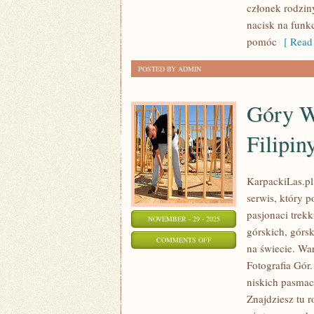
członek rodziny
nacisk na funkc
pomóc
[ Read 
POSTED BY ADMIN
Góry W
Filipin
KarpackiLas.pl 
serwis, który p
pasjonaci trek
NOVEMBER - 29 - 2025
górskich, górs
ON
COMMENTS OFF
na świecie. War
GÓRY
Fotografia Gór
WULKANICZNE
niskich pasmac
–
Znajdziesz tu 
INDONEZJA