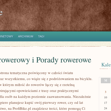
e
ERNETOWY
ARCHIWUM
TAGI
 rowerowy i Porady rowerowe
Kale
o strona tematyczna poświęcony w całości światu
z wszystkiemu, co wiąże się z podróżowaniem na bicyklu.
M
 w którym miłość do rowerów łączy się z rzetelną
spirującymi opowieściami z trasy oraz praktycznymi
3
la osób na każdym poziomie zaawansowania. Niezależnie
10
piero planujesz kupić swój pierwszy rower, czy od lat
17
stwo, na ProfiBike.pl znajdziesz treści, które pomogą Ci
24