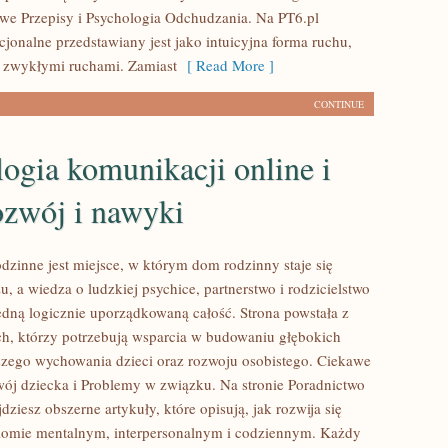
rowe Przepisy i Psychologia Odchudzania. Na PT6.pl
jonalne przedstawiany jest jako intuicyjna forma ruchu,
e zwykłymi ruchami. Zamiast
[ Read More ]
CONTINUE
ogia komunikacji online i
zwój i nawyki
dzinne jest miejsce, w którym dom rodzinny staje się
, a wiedza o ludzkiej psychice, partnerstwo i rodzicielstwo
jedną logicznie uporządkowaną całość. Strona powstała z
ch, którzy potrzebują wsparcia w budowaniu głębokich
szego wychowania dzieci oraz rozwoju osobistego. Ciekawe
wój dziecka i Problemy w związku. Na stronie Poradnictwo
ziesz obszerne artykuły, które opisują, jak rozwija się
iomie mentalnym, interpersonalnym i codziennym. Każdy