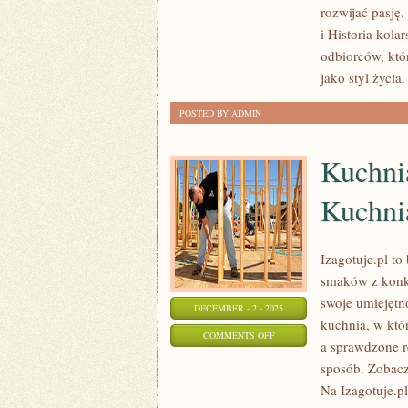
rozwijać pasję.
ROWEROWY
i Historia kola
I
odbiorców, któr
PORADY
jako styl życia
ROWEROWE
POSTED BY ADMIN
Kuchnia
Kuchni
Izagotuje.pl t
smaków z konk
swoje umiejętn
DECEMBER - 2 - 2025
kuchnia, w któ
ON
COMMENTS OFF
a sprawdzone r
KUCHNIA
sposób. Zobacz 
Z
Na Izagotuje.pl
OGRÓDKA