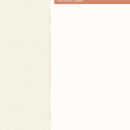
POSTED BY ADMIN
ZNALEŹĆ
NAJLEPSZE
KURSY
JĘZYKOWE:
PORADNIK
DLA
POLIGLOTÓW