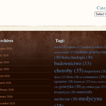
Cate
Categories
rchives
Tagi:
antyki
(27)
apteka
(27)
aranżacja wnętrz
(2
ugust 2026
badania genetyczn
asertywność
(27)
ly 2026
(30)
biotechnologia
(30)
budownictwo
(33)
ne 2026
choroby
(35)
ay 2026
diagnostyka
(28
ril 2026
e-commerce
(29)
Dom
(28)
dieta
(27)
egzaminy
(28)
farmacja
(27)
fitness medyc
arch 2026
genetyka
(30)
gry edukacyjne
(27)
(26)
bruary 2026
materiały
korepetycje
(28)
nuary 2026
medycyna
medyczne
(30)
ecember 2025
(35)