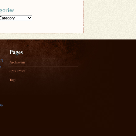
gories
Pages
7)
Archiwum
e
Spis Treści
Tagi
)
zny