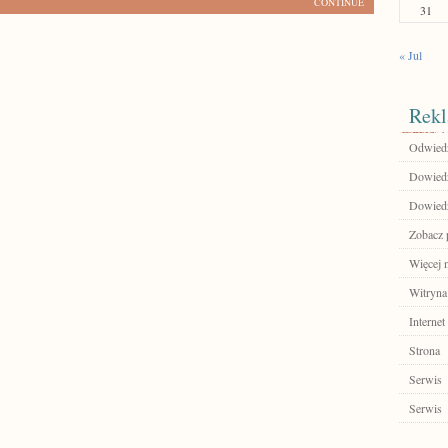
CONTINUE
31
« Jul
Rekl
Odwiedź
Dowiedz 
Dowiedz 
Zobacz 
Więcej n
Witryna
Internet
Strona
Serwis
Serwis