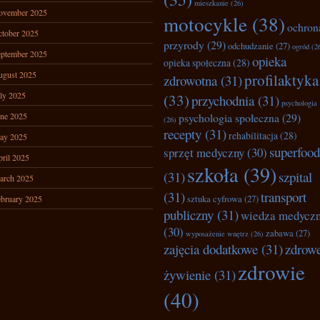
mieszkanie
(26)
ovember 2025
motocykle
(38)
ochron
tober 2025
przyrody
(29)
odchudzanie
(27)
ogród
(2
ptember 2025
opieka
opieka społeczna
(28)
ugust 2025
profilaktyka
zdrowotna
(31)
ly 2025
(33)
przychodnia
(31)
psychologia
ne 2025
psychologia społeczna
(29)
(26)
recepty
(31)
rehabilitacja
(28)
ay 2025
superfood
sprzęt medyczny
(30)
ril 2025
szkoła
(39)
(31)
szpital
arch 2025
(31)
transport
bruary 2025
sztuka cyfrowa
(27)
publiczny
(31)
wiedza medycz
(30)
zabawa
(27)
wyposażenie wnętrz
(26)
zajęcia dodatkowe
(31)
zdrow
zdrowie
żywienie
(31)
(40)