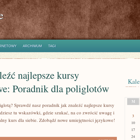
e
ERNETOWY
ARCHIWUM
TAGI
leźć najlepsze kursy
Kale
e: Poradnik dla poliglotów
M
iglotą? Sprawdź nasz poradnik jak znaleźć najlepsze kursy
dziesz tu wskazówki, gdzie szukać, na co zwrócić uwagę i
3
alny kurs dla siebie. Zdobądź nowe umiejętności językowe!
10
17
24