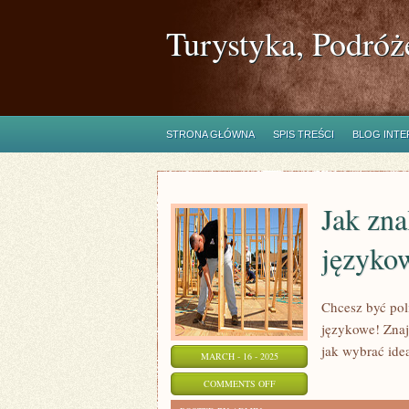
Turystyka, Podróż
STRONA GŁÓWNA
SPIS TREŚCI
BLOG INT
Jak zna
językow
Chcesz być pol
językowe! Znaj
jak wybrać ide
MARCH - 16 - 2025
ON
COMMENTS OFF
JAK