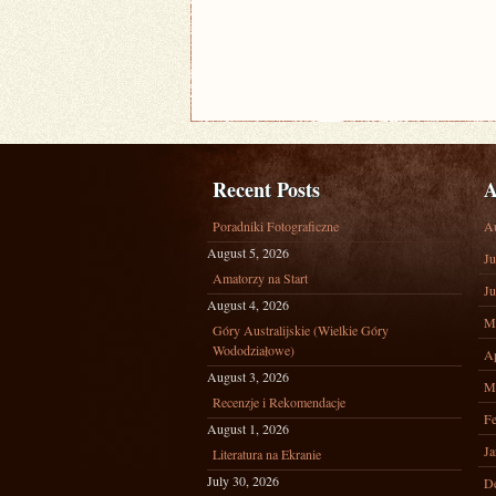
Recent Posts
A
Poradniki Fotograficzne
A
August 5, 2026
Ju
Amatorzy na Start
Ju
August 4, 2026
M
Góry Australijskie (Wielkie Góry
Wododziałowe)
Ap
August 3, 2026
M
Recenzje i Rekomendacje
Fe
August 1, 2026
Ja
Literatura na Ekranie
July 30, 2026
D