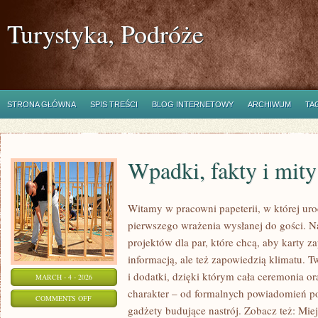
Turystyka, Podróże
STRONA GŁÓWNA
SPIS TREŚCI
BLOG INTERNETOWY
ARCHIWUM
TA
Wpadki, fakty i mity
Witamy w pracowni papeterii, w której uro
pierwszego wrażenia wysłanej do gości. N
projektów dla par, które chcą, aby karty z
informacją, ale też zapowiedzią klimatu. 
i dodatki, dzięki którym cała ceremonia or
MARCH - 4 - 2026
charakter – od formalnych powiadomień po
ON
COMMENTS OFF
gadżety budujące nastrój. Zobacz też: Miejs
WPADKI,