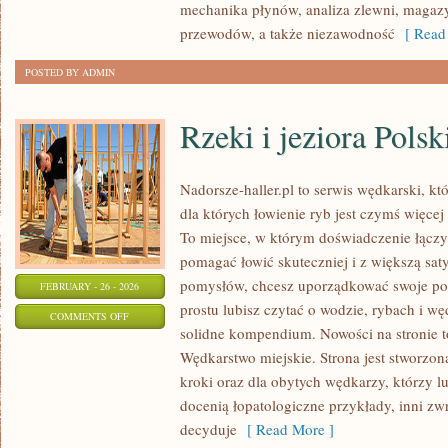
mechanika płynów, analiza zlewni, maga
przewodów, a także niezawodność
[ Read 
POSTED BY ADMIN
Rzeki i jeziora Polsk
Nadorsze-haller.pl to serwis wędkarski, kt
dla których łowienie ryb jest czymś więc
To miejsce, w którym doświadczenie łączy 
pomagać łowić skuteczniej i z większą saty
pomysłów, chcesz uporządkować swoje pod
FEBRUARY - 26 - 2026
prostu lubisz czytać o wodzie, rybach i wę
ON
COMMENTS OFF
solidne kompendium. Nowości na stronie t
RZEKI
Wędkarstwo miejskie. Strona jest stworzon
I
kroki oraz dla obytych wędkarzy, którzy l
JEZIORA
docenią łopatologiczne przykłady, inni zw
POLSKI
decyduje
[ Read More ]