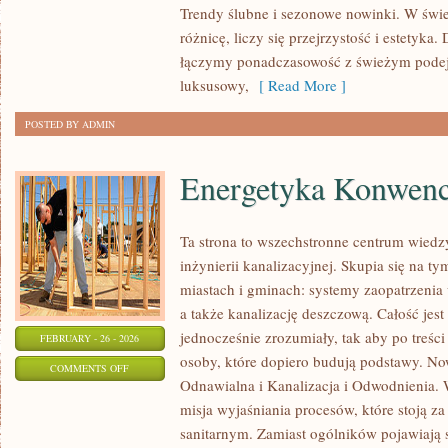
Trendy ślubne i sezonowe nowinki. W świe
FAKTY
różnicę, liczy się przejrzystość i estetyka
I
łączymy ponadczasowość z świeżym podej
MITY
luksusowy,
[ Read More ]
O
ŚLUBACH
POSTED BY ADMIN
Energetyka Konwenc
Ta strona to wszechstronne centrum wiedz
inżynierii kanalizacyjnej. Skupia się na ty
miastach i gminach: systemy zaopatrzenia
a także kanalizację deszczową. Całość jes
jednocześnie zrozumiały, tak aby po treści 
FEBRUARY - 26 - 2026
osoby, które dopiero budują podstawy. Now
ON
COMMENTS OFF
Odnawialna i Kanalizacja i Odwodnienia. W
ENERGETYKA
misja wyjaśniania procesów, które stoją 
KONWENCJONALNA
sanitarnym. Zamiast ogólników pojawiają s