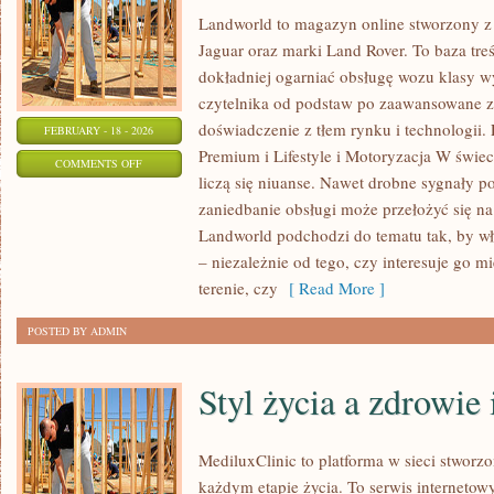
Landworld to magazyn online stworzony z
Jaguar oraz marki Land Rover. To baza treś
dokładniej ogarniać obsługę wozu klasy w
czytelnika od podstaw po zaawansowane z
doświadczenie z tłem rynku i technologi
FEBRUARY - 18 - 2026
Premium i Lifestyle i Motoryzacja W świec
ON
COMMENTS OFF
liczą się niuanse. Nawet drobne sygnały p
ZAKUP
zaniedbanie obsługi może przełożyć się n
SAMOCHODU
Landworld podchodzi do tematu tak, by wł
PREMIUM
– niezależnie od tego, czy interesuje go mi
terenie, czy
[ Read More ]
POSTED BY ADMIN
Styl życia a zdrowie
MediluxClinic to platforma w sieci stworz
każdym etapie życia. To serwis internetow