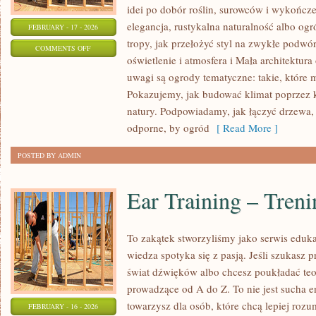
idei po dobór roślin, surowców i wykończeń
elegancja, rustykalna naturalność albo ogr
FEBRUARY - 17 - 2026
tropy, jak przełożyć styl na zwykłe podwó
ON
COMMENTS OFF
oświetlenie i atmosfera i Mała architektu
OGRODY
uwagi są ogrody tematyczne: takie, które 
MIEJSKIE
Pokazujemy, jak budować klimat poprzez ko
I
natury. Podpowiadamy, jak łączyć drzewa,
BALKONY
odporne, by ogród
[ Read More ]
POSTED BY ADMIN
Ear Training – Tren
To zakątek stworzyliśmy jako serwis eduk
wiedza spotyka się z pasją. Jeśli szukasz
świat dźwięków albo chcesz poukładać teor
prowadzące od A do Z. To nie jest sucha e
towarzysz dla osób, które chcą lepiej ro
FEBRUARY - 16 - 2026