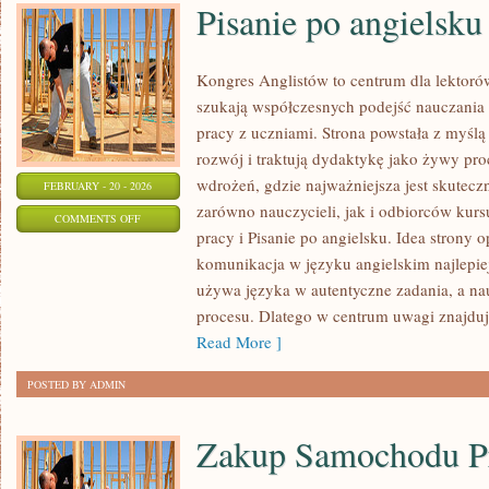
Pisanie po angielsku
Kongres Anglistów to centrum dla lektorów
szukają współczesnych podejść nauczania 
pracy z uczniami. Strona powstała z myślą 
rozwój i traktują dydaktykę jako żywy proc
wdrożeń, gdzie najważniejsza jest skutecz
FEBRUARY - 20 - 2026
zarówno nauczycieli, jak i odbiorców kurs
ON
COMMENTS OFF
pracy i Pisanie po angielsku. Idea strony o
PISANIE
komunikacja w języku angielskim najlepiej
PO
używa języka w autentyczne zadania, a nauc
ANGIELSKU
procesu. Dlatego w centrum uwagi znajdują
Read More ]
POSTED BY ADMIN
Zakup Samochodu 