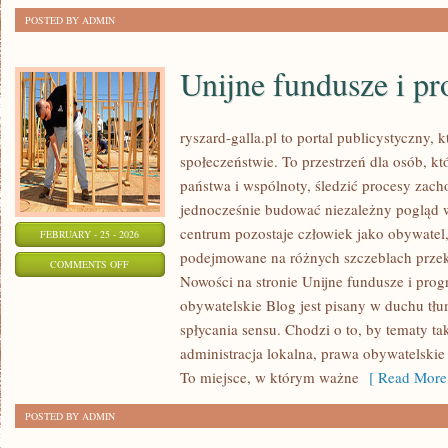
POSTED BY ADMIN
Unijne fundusze i p
ryszard-galla.pl to portal publicystyczny, 
społeczeństwie. To przestrzeń dla osób, 
państwa i wspólnoty, śledzić procesy zac
jednocześnie budować niezależny pogląd w
centrum pozostaje człowiek jako obywatel, 
FEBRUARY - 25 - 2026
podejmowane na różnych szczeblach przekł
ON
COMMENTS OFF
Nowości na stronie Unijne fundusze i pro
UNIJNE
obywatelskie Blog jest pisany w duchu tłu
FUNDUSZE
spłycania sensu. Chodzi o to, by tematy ta
I
administracja lokalna, prawa obywatelskie 
PROGRAMY
To miejsce, w którym ważne
[ Read More
POSTED BY ADMIN