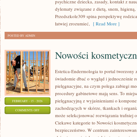
psychiczne dziecka, zasady, kontakt z nau
dylematy związane z dietą, snem, higieną,
Przedszkole309 spina perspektywę rodzica
łatwiej zrozumieć,
[ Read More ]
POSTED BY ADMIN
Nowości kosmetyczn
Estetica-Endermologia to portal tworzony 
świadomie dbać o wygląd i jednocześnie ro
pielęgnacyjne, na czym polega zabiegi me
procedury gabinetowe mają sens. To miejs
pielęgnacyjną z wyjaśnieniami o komponen
FEBRUARY - 15 - 2026
zachodzących w skórze, tkankach i organi
ON
COMMENTS OFF
może selekcjonować rozwiązania trafniej o
NOWOŚCI
Ciekawe kategorie to Nowości kosmetyczne
KOSMETYCZNE
bezpieczeństwo. W centrum zainteresowania