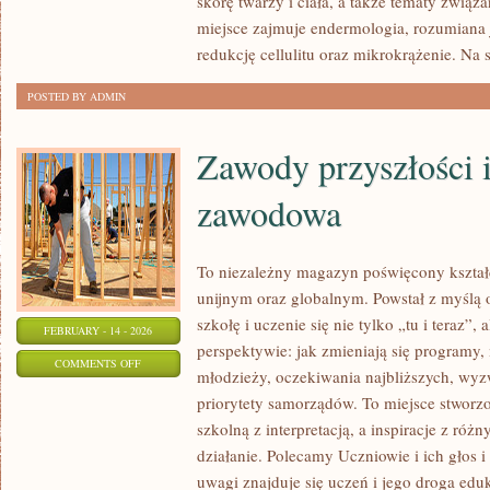
skórę twarzy i ciała, a także tematy związ
miejsce zajmuje endermologia, rozumiana 
redukcję cellulitu oraz mikrokrążenie. Na s
POSTED BY ADMIN
Zawody przyszłości 
zawodowa
To niezależny magazyn poświęcony kształ
unijnym oraz globalnym. Powstał z myślą 
szkołę i uczenie się nie tylko „tu i teraz”,
FEBRUARY - 14 - 2026
perspektywie: jak zmieniają się programy, 
ON
COMMENTS OFF
młodzieży, oczekiwania najbliższych, wy
ZAWODY
priorytety samorządów. To miejsce stworzo
PRZYSZŁOŚCI
szkolną z interpretacją, a inspiracje z róż
I
działanie. Polecamy Uczniowie i ich głos 
EDUKACJA
uwagi znajduje się uczeń i jego droga edu