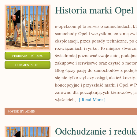
Historia marki Opel
e-opel.com.pl to serwis o samochodach, kt
samochody Opel i wszystkim, co z nią zwi
eksploatacji, przez porady techniczne, po
rozwiązaniach i rynku. To miejsce stworzo
świadomiej poznawać swoje auto, podejmow
FEBRUARY - 25 - 2026
zakupowe i serwisowe oraz czytać o motor
ON
COMMENTS OFF
Blog łączy pasję do samochodów z podejśc
HISTORIA
się nie tylko styl czy osiągi, ale też kosz
MARKI
koncepcyjne i przyszłość marki i Opel w Po
OPEL
zarówno dla początkujących kierowców, jak
właścicieli,
[ Read More ]
POSTED BY ADMIN
Odchudzanie i reduk