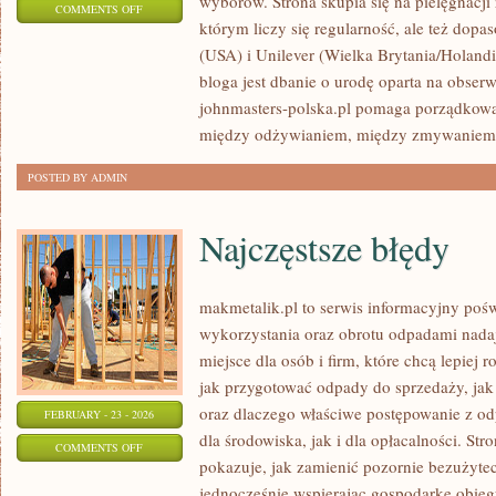
wyborów. Strona skupia się na pielęgnacji
ON
COMMENTS OFF
którym liczy się regularność, ale też do
L’ORÉAL
(USA) i Unilever (Wielka Brytania/Holan
GROUP
bloga jest dbanie o urodę oparta na obserwa
(FRANCJA)
johnmasters-polska.pl pomaga porządkować
między odżywianiem, między zmywaniem fi
POSTED BY ADMIN
Najczęstsze błędy
makmetalik.pl to serwis informacyjny po
wykorzystania oraz obrotu odpadami nada
miejsce dla osób i firm, które chcą lepiej r
jak przygotować odpady do sprzedaży, jak 
oraz dlaczego właściwe postępowanie z o
FEBRUARY - 23 - 2026
dla środowiska, jak i dla opłacalności. Str
ON
COMMENTS OFF
pokazuje, jak zamienić pozornie bezużyte
NAJCZĘSTSZE
jednocześnie wspierając gospodarkę obie