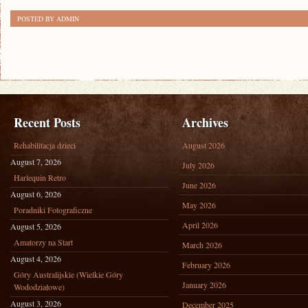
POSTED BY ADMIN
Recent Posts
Archives
Rehabilitacja dzieci
August 2026
August 7, 2026
July 2026
Harlequin Retro
June 2026
August 6, 2026
May 2026
Poradniki Fotograficzne
April 2026
August 5, 2026
Amatorzy na Start
March 2026
August 4, 2026
February 2026
Góry Australijskie (Wielkie Góry
January 2026
Wododziałowe)
August 3, 2026
December 2025