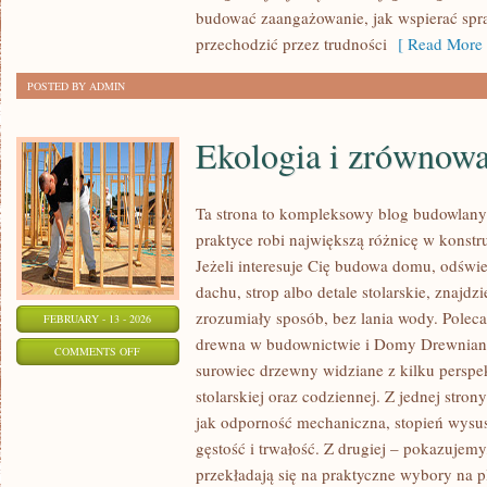
ZAWODOWA
budować zaangażowanie, jak wspierać spra
przechodzić przez trudności
[ Read More 
POSTED BY ADMIN
Ekologia i zrównow
Ta strona to kompleksowy blog budowlan
praktyce robi największą różnicę w konst
Jeżeli interesuje Cię budowa domu, odświe
dachu, strop albo detale stolarskie, znajdz
zrozumiały sposób, bez lania wody. Polecam
FEBRUARY - 13 - 2026
drewna w budownictwie i Domy Drewniane
ON
COMMENTS OFF
surowiec drzewny widziane z kilku perspek
EKOLOGIA
stolarskiej oraz codziennej. Z jednej stro
I
jak odporność mechaniczna, stopień wysus
ZRÓWNOWAŻONY
gęstość i trwałość. Z drugiej – pokazujemy, 
ROZWÓJ
przekładają się na praktyczne wybory na 