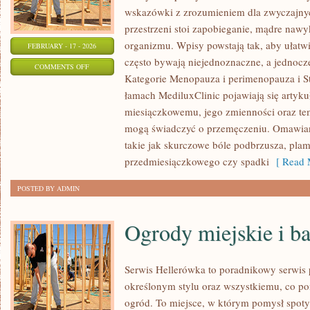
wskazówki z zrozumieniem dla zwyczajny
przestrzeni stoi zapobieganie, mądre naw
organizmu. Wpisy powstają tak, aby ułatwia
FEBRUARY - 17 - 2026
często bywają niejednoznaczne, a jednocz
ON
COMMENTS OFF
Kategorie Menopauza i perimenopauza i St
STYL
łamach MediluxClinic pojawiają się artyk
ŻYCIA
miesiączkowemu, jego zmienności oraz tem
A
mogą świadczyć o przemęczeniu. Omawiane
ZDROWIE
takie jak skurczowe bóle podbrzusza, plam
INTYMNE
przedmiesiączkowego czy spadki
[ Read 
POSTED BY ADMIN
Ogrody miejskie i b
Serwis Hellerówka to poradnikowy serwi
określonym stylu oraz wszystkiemu, co p
ogród. To miejsce, w którym pomysł spotyk