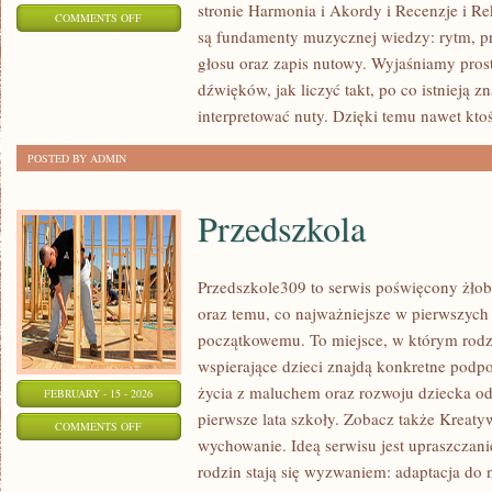
stronie Harmonia i Akordy i Recenzje i 
ON
COMMENTS OFF
są fundamenty muzycznej wiedzy: rytm, p
EAR
głosu oraz zapis nutowy. Wyjaśniamy pros
TRAINING
dźwięków, jak liczyć takt, po co istnieją 
–
interpretować nuty. Dzięki temu nawet ktoś
TRENING
SŁUCHU
POSTED BY ADMIN
Przedszkola
Przedszkole309 to serwis poświęcony żłob
oraz temu, co najważniejsze w pierwszych
początkowemu. To miejsce, w którym rodz
wspierające dzieci znajdą konkretne podpo
życia z maluchem oraz rozwoju dziecka o
FEBRUARY - 15 - 2026
pierwsze lata szkoły. Zobacz także Kreatyw
ON
COMMENTS OFF
wychowanie. Ideą serwisu jest upraszczani
PRZEDSZKOLA
rodzin stają się wyzwaniem: adaptacja do 