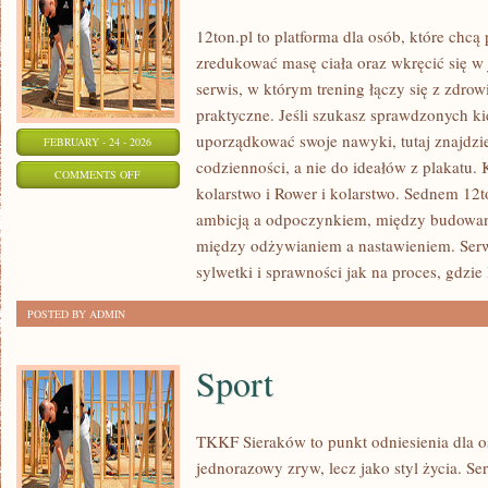
12ton.pl to platforma dla osób, które chc
zredukować masę ciała oraz wkręcić się w
serwis, w którym trening łączy się z zdrow
praktyczne. Jeśli szukasz sprawdzonych k
uporządkować swoje nawyki, tutaj znajdzi
FEBRUARY - 24 - 2026
codzienności, a nie do ideałów z plakatu. 
ON
COMMENTS OFF
kolarstwo i Rower i kolarstwo. Sednem 12to
ODCHUDZANIE
ambicją a odpoczynkiem, między budowan
I
między odżywianiem a nastawieniem. Ser
REDUKCJA
sylwetki i sprawności jak na proces, gdzie 
POSTED BY ADMIN
Sport
TKKF Sieraków to punkt odniesienia dla osó
jednorazowy zryw, lecz jako styl życia. Se