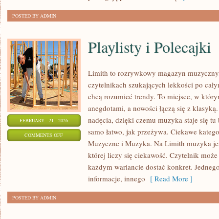
POSTED BY ADMIN
Playlisty i Polecajki
Limith to rozrywkowy magazyn muzyczny, 
czytelnikach szukających lekkości po całym
chcą rozumieć trendy. To miejsce, w który
anegdotami, a nowości łączą się z klasyką
nadęcia, dzięki czemu muzyka staje się tu b
FEBRUARY - 21 - 2026
samo łatwo, jak przeżywa. Ciekawe kategor
ON
COMMENTS OFF
Muzyczne i Muzyka. Na Limith muzyka jes
PLAYLISTY
której liczy się ciekawość. Czytelnik może t
I
każdym wariancie dostać konkret. Jednego
POLECAJKI
informacje, innego
[ Read More ]
POSTED BY ADMIN