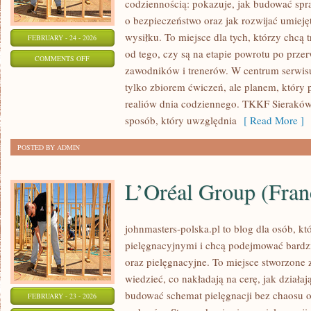
codziennością: pokazuje, jak budować spr
o bezpieczeństwo oraz jak rozwijać umiej
wysiłku. To miejsce dla tych, którzy chcą 
FEBRUARY - 24 - 2026
od tego, czy są na etapie powrotu po przer
ON
COMMENTS OFF
zawodników i trenerów. W centrum serwisu s
SPORT
tylko zbiorem ćwiczeń, ale planem, który
realiów dnia codziennego. TKKF Sierakó
sposób, który uwzględnia
[ Read More ]
POSTED BY ADMIN
L’Oréal Group (Fran
johnmasters-polska.pl to blog dla osób, kt
pielęgnacyjnymi i chcą podejmować bardzi
oraz pielęgnacyjne. To miejsce stworzone z
wiedzieć, co nakładają na cerę, jak działaj
budować schemat pielęgnacji bez chaosu 
FEBRUARY - 23 - 2026