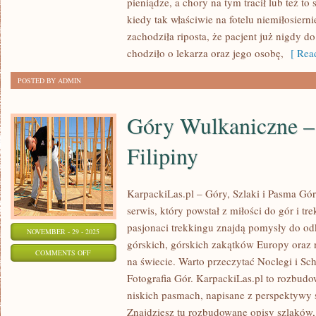
pieniądze, a chory na tym tracił lub też to 
CZASACH
kiedy tak właściwie na fotelu niemiłosier
LUDZIE
zachodziła riposta, że pacjent już nigdy do
RZADKO
chodziło o lekarza oraz jego osobę,
[ Read
CHODZILI
POSTED BY ADMIN
DO
DENTYSTY
Góry Wulkaniczne – 
Filipiny
KarpackiLas.pl – Góry, Szlaki i Pasma Górs
serwis, który powstał z miłości do gór i tr
pasjonaci trekkingu znajdą pomysły do o
NOVEMBER - 29 - 2025
górskich, górskich zakątków Europy oraz
ON
COMMENTS OFF
na świecie. Warto przeczytać Noclegi i Sch
GÓRY
Fotografia Gór. KarpackiLas.pl to rozbud
WULKANICZNE
niskich pasmach, napisane z perspektywy
–
Znajdziesz tu rozbudowane opisy szlaków,