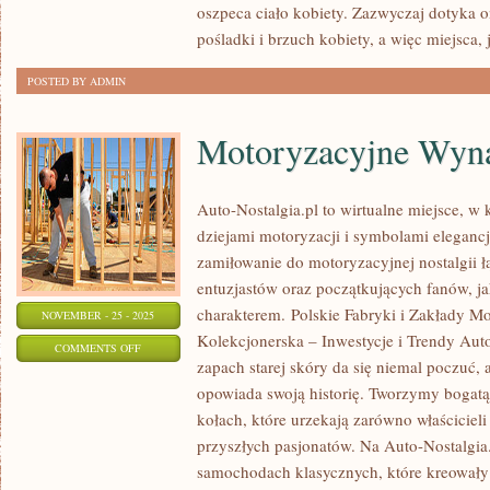
oszpeca ciało kobiety. Zazwyczaj dotyka o
DOSTĘPU
pośladki i brzuch kobiety, a więc miejsca, 
DO
SIECI
POSTED BY ADMIN
MAMY
DUŻE
Motoryzacyjne Wynal
MOŻLIWOŚCI
WYBORU
Auto-Nostalgia.pl to wirtualne miejsce, w 
dziejami motoryzacji i symbolami elegancji
zamiłowanie do motoryzacyjnej nostalgii 
entuzjastów oraz początkujących fanów, j
charakterem. Polskie Fabryki i Zakłady M
NOVEMBER - 25 - 2025
Kolekcjonerska – Inwestycje i Trendy Auto
ON
COMMENTS OFF
zapach starej skóry da się niemal poczuć,
MOTORYZACYJNE
opowiada swoją historię. Tworzymy bogat
WYNALAZKI
kołach, które urzekają zarówno właścicieli
I
przyszłych pasjonatów. Na Auto-Nostalgia
PATENTY
samochodach klasycznych, które kreowały s