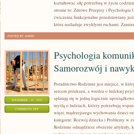
I
kształtować siłę potrzebną w życiu codzi
FITNESS
stronie to: Zdrowe Przepisy i Psychologia
PODRÓŻNICZY
ćwiczenia funkcjonalne przedstawiany jest
która naśladuje zwykłymi ruchami. Zamias
POSTED BY ADMIN
Psychologia komunika
Samorozwój i nawyk
Poradnictwo Rodzinne jest miejsce, w któr
sercem przekazu, a wiedza o ludzkiej psych
splatają się w jedną logicznie uporządkowa
NOVEMBER - 29 - 2025
myślą o ludziach, którzy potrzebują wspa
ON
COMMENTS OFF
więzi, mądrzejszego wychowania dzieci or
PSYCHOLOGIA
kategorie: Rozwój dziecka i Problemy w z
KOMUNIKACJI
Rodzinne odnajdziesz obszerne artykuły, kt
ONLINE