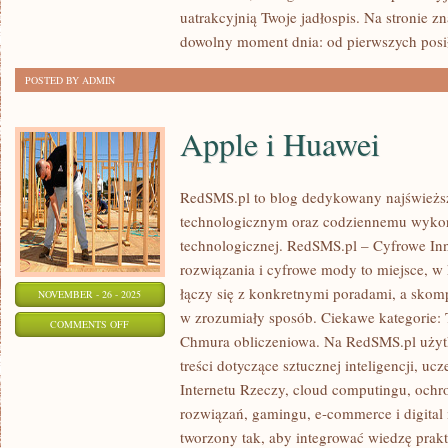
RETRO
uatrakcyjnią Twoje jadłospis. Na stronie z
dowolny moment dnia: od pierwszych posi
POSTED BY ADMIN
Apple i Huawei
RedSMS.pl to blog dedykowany najświeżs
technologicznym oraz codziennemu wykor
technologicznej. RedSMS.pl – Cyfrowe In
rozwiązania i cyfrowe mody to miejsce, w
łączy się z konkretnymi poradami, a skom
NOVEMBER - 26 - 2025
w zrozumiały sposób. Ciekawe kategorie: 
ON
COMMENTS OFF
Chmura obliczeniowa. Na RedSMS.pl użyt
APPLE
treści dotyczące sztucznej inteligencji, u
I
Internetu Rzeczy, cloud computingu, ochr
HUAWEI
rozwiązań, gamingu, e-commerce i digital 
tworzony tak, aby integrować wiedzę prak