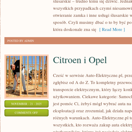
ślusarskie – trudno temu się dziwić. Jedn
JAKI
wszystkich przypadkach czymś niesamowici
SPOSÓB
otwieranie zamka i inne usługi ślusarski
DBAĆ
sposób. Czyli musimy dbać o to by być po
O
która doskonale zna się
[ Read More ]
WŁASNE
POSTED BY ADMIN
UTRZYMANIE?
Citroen i Opel
Cześć w serwisie Auto-Elektryczne.pl, prze
zgłębisz od A do Z. To kompletny przew
transporcie elektrycznym, który łączy kon
użytkowaniem. Ciekawe kategorie: Samoch
jest pomóc Ci, żebyś mógł wybrać auta na
NOVEMBER - 21 - 2025
eksploatacji oraz zrozumiał, jak działa na
ON
COMMENTS OFF
różnych warunkach. Auto-Elektryczne.pl t
CITROEN
wszystkich, kto rozważa zakup auta elektry
I
użytkowników, którzy już posiadają elektry