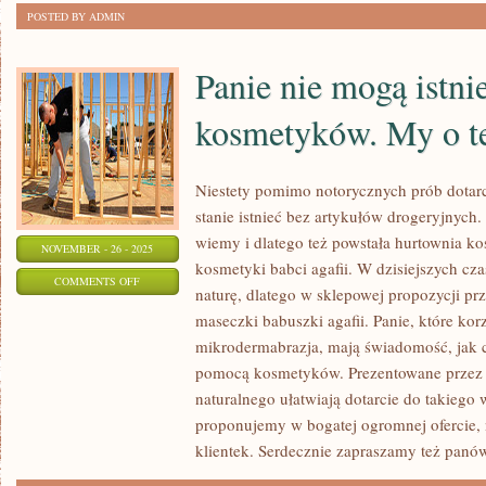
MODOWA
POSTED BY ADMIN
Panie nie mogą istni
kosmetyków. My o te
Niestety pomimo notorycznych prób dotarci
stanie istnieć bez artykułów drogeryjnych.
wiemy i dlatego też powstała hurtownia k
NOVEMBER - 26 - 2025
kosmetyki babci agafii. W dzisiejszych cz
ON
COMMENTS OFF
naturę, dlatego w sklepowej propozycji p
PANIE
maseczki babuszki agafii. Panie, które korz
NIE
mikrodermabrazja, mają świadomość, jak ci
MOGĄ
pomocą kosmetyków. Prezentowane przez 
ISTNIEĆ
naturalnego ułatwiają dotarcie do takiego
BEZ
proponujemy w bogatej ogromnej ofercie,
KOSMETYKÓW.
klientek. Serdecznie zapraszamy też panó
MY