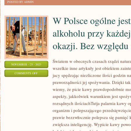
POSTED BY ADMIN
O
TEJ
W Polsce ogólne jes
KWESTII
alkoholu przy każdej
okazji. Bez względu 
Światem w obecnych czasach rządzi natura
NOVEMBER - 25 - 2025
wszelkie inne artykuły jest obiektem zaint
ON
COMMENTS OFF
jacy spędzając niezliczone ilości godzin na
W
praworządności jej spożywania. Dzięki ta
POLSCE
wiemy, że picie kawy prawdopodobnie moż
OGÓLNE
aspekty, jakkolwiek warunkiem jest spożyw
JEST
rozsądnych ilościachTutja palarnia kawy o
SPOŻYWANIE
organizm i polepszającego przedsięwzięci
prawie bezzwłocznie polepsza się pamięć 
ALKOHOLU
zwiększa inteligencję. Wypicie kawy powo
PRZY