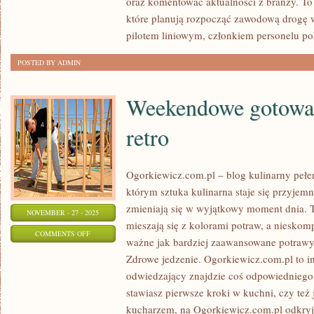
oraz komentować aktualności z branży. To
I
które planują rozpocząć zawodową drogę w
TAKTYKA
pilotem liniowym, członkiem personelu p
I
POSTED BY ADMIN
STRATEGIE
POWIETRZNE
Weekendowe gotowan
retro
Ogorkiewicz.com.pl – blog kulinarny pełen
którym sztuka kulinarna staje się przyjemn
zmieniają się w wyjątkowy moment dnia. 
NOVEMBER - 27 - 2025
mieszają się z kolorami potraw, a nieskom
ON
COMMENTS OFF
ważne jak bardziej zaawansowane potrawy.
WEEKENDOWE
Zdrowe jedzenie. Ogorkiewicz.com.pl to in
GOTOWANIE
odwiedzający znajdzie coś odpowiedniego
I
stawiasz pierwsze kroki w kuchni, czy te
KUCHNIA
kucharzem, na Ogorkiewicz.com.pl odkryje