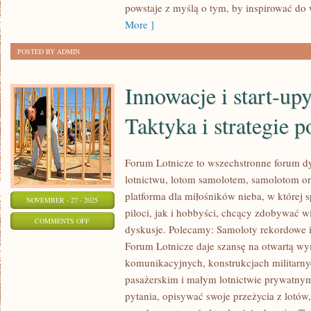
powstaje z myślą o tym, by inspirować do
HISTORIA
More ]
MUZYKI
POSTED BY ADMIN
Innowacje i start-upy
Taktyka i strategie 
Forum Lotnicze to wszechstronne forum d
lotnictwu, lotom samolotem, samolotom o
platforma dla miłośników nieba, w której
NOVEMBER - 27 - 2025
piloci, jak i hobbyści, chcący zdobywać w
ON
COMMENTS OFF
dyskusje. Polecamy: Samoloty rekordowe 
INNOWACJE
Forum Lotnicze daje szansę na otwartą w
I
komunikacyjnych, konstrukcjach militarny
START-
pasażerskim i małym lotnictwie prywatn
UPY
pytania, opisywać swoje przeżycia z lotów
LOTNICZE