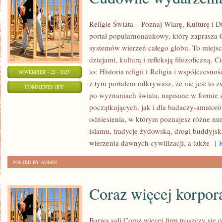
Religie Świata – Poznaj Wiarę, Kulturę i
portal popularnonaukowy, który zaprasza
systemów wierzeń całego globu. To miejsc
dziejami, kulturą i refleksją filozoficzną.
to: Historia religii i Religia i współczesn
NOVEMBER - 22 - 2025
z tym portalem odkrywasz, że nie jest to z
ON
COMMENTS OFF
po wyznaniach świata, napisane w formie 
CUDOWNE
początkujących, jak i dla badaczy-amatoró
WYDARZENIA
odniesienia, w którym poznajesz różne nur
I
islamu, tradycję żydowską, drogi buddyjsk
MAŁŻEŃSTWO
wierzenia dawnych cywilizacji, a także
[ R
POSTED BY ADMIN
Coraz więcej korpora
Barwa sali Coraz więcej firm troszczy się 