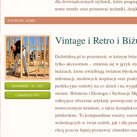
dla doświadczonych stylistek, które pragn
CELLULIT
nowe trendy oraz poznawać techniki, dzię
I
POSTED BY ADMIN
ROZSTĘPY
Vintage i Retro i B
DoJubilera.pl to przestrzeń, w którym biżut
tylko akcesorium – zmienia się w język sty
ludziach, które uwielbiają światem błyskot
informacji, modowych inspiracji oraz prak
perfekcyjne ozdoby na co dzień i na wyjąt
NOVEMBER - 26 - 2025
stronie: Biżuteria i Ekologia i Stylizacje 
ON
COMMENTS OFF
odkryjesz obszerne artykuły poświęcone 
VINTAGE
nowoczesnym trendom, a także komplekso
I
jubilerskim. To kompendium wiedzy zarów
RETRO
wchodzących w świat ozdób, jak i dla pra
I
chcą jeszcze lepiej poznawać charakter mat
BIŻUTERIA