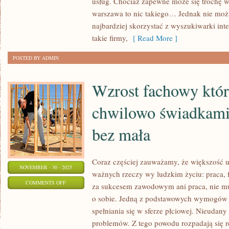
usług. Chociaż zapewne może się trochę 
GRUZU
warszawa to nic takiego… Jednak nie możn
Z
najbardziej skorzystać z wyszukiwarki int
BUDOWY
takie firmy,
[ Read More ]
POSTED BY ADMIN
Wzrost fachowy któr
chwilowo świadkami
bez mała
Coraz częściej zauważamy, że większość 
NOVEMBER - 30 - 2025
ważnych rzeczy wy ludzkim życiu: praca, 
ON
COMMENTS OFF
za sukcesem zawodowym ani praca, nie m
WZROST
o sobie. Jedną z podstawowych wymogów c
FACHOWY
spełniania się w sferze płciowej. Nieudan
KTÓREGO
problemów. Z tego powodu rozpadają się re