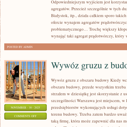
Odpowiedniejszym wyjściem jest korzysta
TRZEBA
agregatów. Przecież szczególnie w tych d
WIEDZIEĆ
Białystok, itp., działa całkiem sporo takic
O
ofercie wynajem agregatów prądotwórczych
WYNAJMIE
problematycznego… Trochę większy kłop
AGREGATÓW
wynająć taki agregat prądotwórczy, który w
PRĄDOTWÓRCZYCH?
POSTED BY ADMIN
Wywóz gruzu z bud
Wywóz gruzu z obszaru budowy Kiedy wc
obszaru budowy, przede wszystkim trzeba
strzałem w dziesiątkę jest skorzystanie z 
szczególności Warszawa jest miejscem, w 
przedsiębiorstw wykonujących usługi dot
NOVEMBER - 30 - 2025
terenu budowy. Trzeba zatem bardzo uważn
ON
COMMENTS OFF
taką firmę, która może zapewnić dla nas m
WYWÓZ