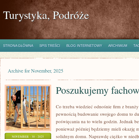
Turystyka, Podróże
STRONA GŁÓWNA
SPIS TREŚCI
BLOG INTERNETOWY
ARCHIWUM
TA
Archive for November, 2025
Poszukujemy facho
Co trzeba wiedzieć odnośnie firm z branż
pewnością budowanie swojego domu to duż
poświęcania na to wielu godzin. Jednak bez
ponieważ później będziemy mieli okazję 
solidnym domu. Naprawdę ciężko w niedłu
NOVEMBER - 30 - 2025