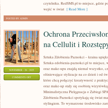
czytelnika. RedSMS.pl to miejsce, gdzie 
wejść w świat
[ Read More ]
POSTED BY ADMIN
Ochrona Przeciwsłon
na Cellulit i Rozstęp
Sztuka Zdobienia Paznokci – kraina upięks
Sztuka-zdobienia-paznokci.pl to miejsce, 
oraz make-upu znajdą niemal wszystko, cz
NOVEMBER - 26 - 2025
olśniewające stylizacje na co dzień i od ś
ON
COMMENTS OFF
które chcą połączyć kreatywność z prakty
OCHRONA
oraz make-up stały się osobistą wizytówką 
PRZECIWSŁONECZNA
Minimalistyczna Pielęgnacja o Zabiegi SP
I
Zdobienia Paznokci spotykają się świat m
ZABIEGI
stylingiem. To wymarzone środowisko zaró
NA