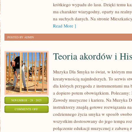
DAWNE
krótkiego wypadu do lasu. Dzięki temu ka
MEDYCYNY
ma charakter wiarygodny, oparty na realny
LEŚNE
na suchych danych. Na stronie Mieszkańc
I
Read More ]
PARKI
POSTED BY ADMIN
NARODOWE
W
Teoria akordów i Hi
POLSCE
Muzyka Dla Smyka to świat, w którym muz
kreatywnością najmłodszych. To serwis st
dla których przygoda z instrumentami ma 
a dopiero potem obowiązkiem. Polecamy: 
Zawody muzyczne i kariera. Na Muzyka D
NOVEMBER - 28 - 2025
instruktorzy znajdą gotowe rozwiązania na
ON
COMMENTS OFF
codziennego życia smyka w sposób swobod
TEORIA
wszystkim dostosowany do jego tempa ro
AKORDÓW
połączenie edukacji muzycznej z zabawą r
I