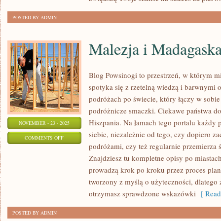
I
POSTED BY ADMIN
TECHNIKA
Malezja i Madagaska
Blog Powsinogi to przestrzeń, w którym m
spotyka się z rzetelną wiedzą i barwnymi 
podróżach po świecie, który łączy w sobie 
podróżnicze smaczki. Ciekawe państwa do 
Hiszpania. Na łamach tego portalu każdy p
NOVEMBER - 23 - 2025
siebie, niezależnie od tego, czy dopiero z
ON
COMMENTS OFF
podróżami, czy też regularnie przemierza 
MALEZJA
Znajdziesz tu kompletne opisy po miastach,
I
prowadzą krok po kroku przez proces plan
MADAGASKAR
tworzony z myślą o użyteczności, dlatego 
otrzymasz sprawdzone wskazówki
[ Read
POSTED BY ADMIN