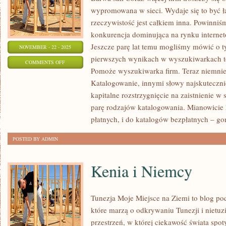
wypromowana w sieci. Wydaje się to być ł
rzeczywistość jest całkiem inna. Powinniśm
konkurencja dominująca na rynku interne
Jeszcze parę lat temu mogliśmy mówić o ty
NOVEMBER - 22 - 2025
pierwszych wynikach w wyszukiwarkach t
ON
COMMENTS OFF
Pomoże wyszukiwarka firm. Teraz niemniej
CORAZ
Katalogowanie, innymi słowy najskuteczni
WIĘCEJ
kapitalne rozstrzygnięcie na zaistnienie w 
KORPORACJI
parę rodzajów katalogowania. Mianowicie
TROSZCZY
płatnych, i do katalogów bezpłatnych – go
SIĘ
POSTED BY ADMIN
Kenia i Niemcy
Tunezja Moje Miejsce na Ziemi to blog po
które marzą o odkrywaniu Tunezji i nietuz
przestrzeń, w której ciekawość świata spo