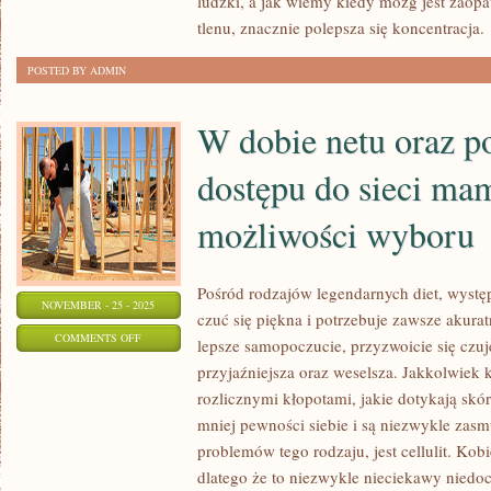
ludzki, a jak wiemy kiedy mózg jest zaopa
KAŻDEJ
tlenu, znacznie polepsza się koncentracja.
DOPUSZCZALNEJ
OKAZJI.
POSTED BY ADMIN
BEZ
WZGLĘDU
W dobie netu oraz 
NA
TO
dostępu do sieci ma
możliwości wyboru
Pośród rodzajów legendarnych diet, występ
NOVEMBER - 25 - 2025
czuć się piękna i potrzebuje zawsze akura
ON
COMMENTS OFF
lepsze samopoczucie, przyzwoicie się czuj
W
przyjaźniejsza oraz weselsza. Jakkolwiek 
DOBIE
rozlicznymi kłopotami, jakie dotykają skór
NETU
mniej pewności siebie i są niezwykle zas
ORAZ
problemów tego rodzaju, jest cellulit. Kob
POWSZECHNEGO
dlatego że to niezwykle nieciekawy niedoc