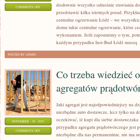
dosłownie wszystko odnośnie stawiania d
ON
COMMENTS OFF
przedstawić kilka istotnych porad. Przy
POSZUKUJEMY
centralne ogrzewanie Łódź – we wszystki
FACHOWCÓW
domu takie centralne ogrzewanie, które c
wykonaniem. Jeśli zapomnimy o tym, pot
każdym przypadku Inst-Bud Łódź muszą
[
POSTED BY ADMIN
Co trzeba wiedzieć 
agregatów prądotwó
Jaki agregat jest najodpowiedniejszy na dzi
niezbędne auto dostawcze, lecz tylko na d
oczekiwać, iż kupi dla siebie dostawczaka
NOVEMBER - 30 - 2025
przypadku agregatu prądotwórczego jest po
ON
COMMENTS OFF
niezbędne dla nas permanentnie, nie ma se
CO