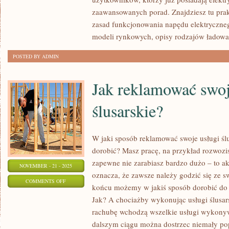
OPEL
zaawansowanych porad. Znajdziesz tu pra
zasad funkcjonowania napędu elektrycznego
modeli rynkowych, opisy rodzajów ładowa
POSTED BY ADMIN
Jak reklamować swoj
ślusarskie?
W jaki sposób reklamować swoje usługi śl
dorobić? Masz pracę, na przykład rozwoz
zapewne nie zarabiasz bardzo dużo – to ak
NOVEMBER - 21 - 2025
oznacza, że zawsze należy godzić się ze 
ON
COMMENTS OFF
końcu możemy w jakiś sposób dorobić do 
JAK
Jak? A chociażby wykonując usługi ślusarsk
REKLAMOWAĆ
rachubę wchodzą wszelkie usługi wykonyw
SWOJE
dalszym ciągu można dostrzec niemały pop