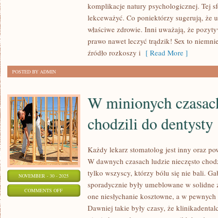
JESTEŚMY
komplikacje natury psychologicznej. Tej sf
CHWILOWO
lekceważyć. Co poniektórzy sugerują, że 
właściwe zdrowie. Inni uważają, że pozyt
ŚWIADKAMI
prawo nawet leczyć trądzik! Sex to niemni
PRZENIKA
źródło rozkoszy i
[ Read More ]
NA
BEZ
POSTED BY ADMIN
MAŁA
W minionych czasach
chodzili do dentysty
Każdy lekarz stomatolog jest inny oraz p
W dawnych czasach ludzie nieczęsto chodzi
tylko wszyscy, którzy bólu się nie bali. G
NOVEMBER - 30 - 2025
sporadycznie były umeblowane w solidne zni
ON
COMMENTS OFF
one niesłychanie kosztowne, a w pewnych 
W
Dawniej takie były czasy, że klinikadental
MINIONYCH