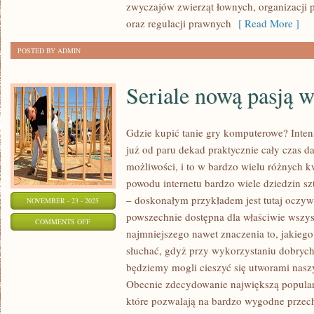
zwyczajów zwierząt łownych, organizacji 
oraz regulacji prawnych
[ Read More ]
POSTED BY ADMIN
Seriale nową pasją w
Gdzie kupić tanie gry komputerowe? Inten
już od paru dekad praktycznie cały czas 
możliwości, i to w bardzo wielu różnych k
powodu internetu bardzo wiele dziedzin sz
– doskonałym przykładem jest tutaj oczywi
NOVEMBER - 23 - 2025
powszechnie dostępna dla właściwie wszys
ON
COMMENTS OFF
najmniejszego nawet znaczenia to, jakiego
SERIALE
słuchać, gdyż przy wykorzystaniu dobrych
NOWĄ
będziemy mogli cieszyć się utworami na
PASJĄ
Obecnie zdecydowanie największą popularn
WIELU
które pozwalają na bardzo wygodne prze
OSÓB