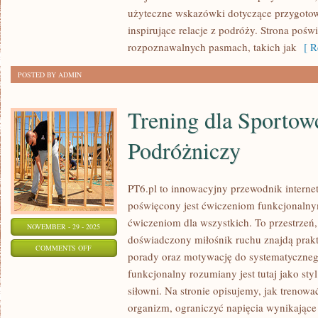
INDONEZJA
użyteczne wskazówki dotyczące przygotowa
I
inspirujące relacje z podróży. Strona poświ
FILIPINY
rozpoznawalnych pasmach, takich jak
[ Re
POSTED BY ADMIN
Trening dla Sportow
Podróżniczy
PT6.pl to innowacyjny przewodnik internet
poświęcony jest ćwiczeniom funkcjonaln
ćwiczeniom dla wszystkich. To przestrzeń,
NOVEMBER - 29 - 2025
doświadczony miłośnik ruchu znajdą prakt
ON
COMMENTS OFF
porady oraz motywację do systematycznego
TRENING
funkcjonalny rozumiany jest tutaj jako styl 
DLA
siłowni. Na stronie opisujemy, jak treno
SPORTOWCÓW
organizm, ograniczyć napięcia wynikające 