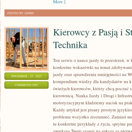
More ]
POSTED BY ADMIN
Kierowcy z Pasją i St
Technika
Ten serwis o nauce jazdy to przestrzeń, w
konkretne wskazówki na temat zdobywania
jazdy oraz sprawdzenia umiejętności na 
NOVEMBER - 23 - 2025
kompendium wiedzy dla kandydatów na kie
ON
COMMENTS OFF
świeżych kierowców, którzy chcą poczuć s
KIEROWCY
kierownicą. Nauka Jazdy i Drogi i Infrastr
Z
motoryzacyjnym kładziemy nacisk na prakty
PASJĄ
Każdy artykuł jest pisany prostym językie
I
problemu wszystko zrozumieć. Zamiast m
STYL
tu konkretne przykłady z życia, sprytne pa
JAZDY
zwiększą Twoje szanse na sukces za pier