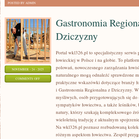
POSTED BY ADMIN
Gastronomia Region
Dziczyzny
Portal wkl326.pl to specjalistyczny serwi
łowieckiej w Polsce i na globie. To platfo
polowań, nowoczesnego zarządzania łowis
NOVEMBER - 24 - 2025
naturalnego mogą odnaleźć sprawdzone mat
ON
COMMENTS OFF
praktyczne wskazówki dotyczące branży ł
GASTRONOMIA
i Gastronomia Regionalna z Dziczyzny. 
REGIONALNA
myśliwych, osób przygotowujących się do
Z
sympatyków łowiectwa, a także leśników,
DZICZYZNY
natury, którzy szukają kompleksowego źródł
wieloletnią tradycję z aktualnym spojrze
Na wkl326.pl poznasz rozbudowaną kolek
różnym aspektom łowiectwa. Zespół przyg