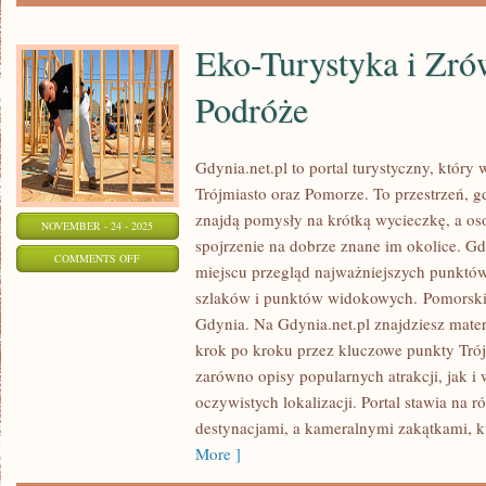
Eko-Turystyka i Zr
Podróże
Gdynia.net.pl to portal turystyczny, który
Trójmiasto oraz Pomorze. To przestrzeń, 
znajdą pomysły na krótką wycieczkę, a os
NOVEMBER - 24 - 2025
spojrzenie na dobrze znane im okolice. Gd
ON
COMMENTS OFF
miejscu przegląd najważniejszych punktów
EKO-
szlaków i punktów widokowych. Pomorskie
TURYSTYKA
Gdynia. Na Gdynia.net.pl znajdziesz mater
I
krok po kroku przez kluczowe punkty Trój
ZRÓWNOWAŻONE
zarówno opisy popularnych atrakcji, jak 
PODRÓŻE
oczywistych lokalizacji. Portal stawia n
destynacjami, a kameralnymi zakątkami, k
More ]