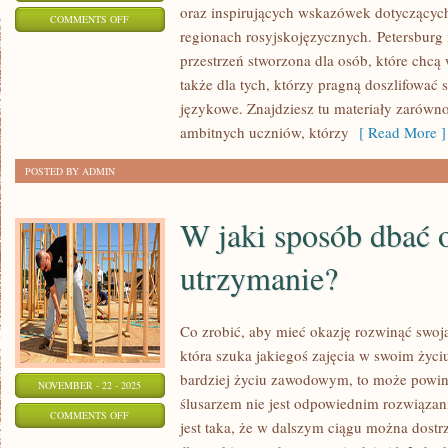
oraz inspirujących wskazówek dotyczących
ON
COMMENTS OFF
regionach rosyjskojęzycznych. Petersburg 
IRKUCK
przestrzeń stworzona dla osób, które chcą 
I
także dla tych, którzy pragną doszlifować
GÓRY,
językowe. Znajdziesz tu materiały zarówno d
JEZIORA,
ambitnych uczniów, którzy
[ Read More ]
RZEKI,
PARKI
POSTED BY ADMIN
W jaki sposób dbać 
utrzymanie?
Co zrobić, aby mieć okazję rozwinąć swoją 
która szuka jakiegoś zajęcia w swoim życ
bardziej życiu zawodowym, to może powini
NOVEMBER - 22 - 2025
ślusarzem nie jest odpowiednim rozwiązan
ON
COMMENTS OFF
jest taka, że w dalszym ciągu można dostr
W