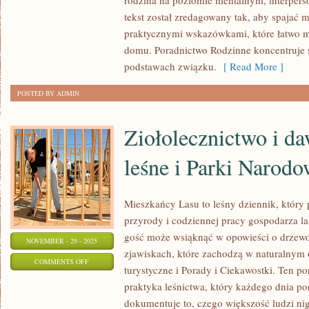
rodzina na poziomie mentalnym, interper
I
tekst został zredagowany tak, aby spajać 
SAMOROZWÓJ
praktycznymi wskazówkami, które łatwo
I
domu. Poradnictwo Rodzinne koncentruje 
NAWYKI
podstawach związku.
[ Read More ]
POSTED BY ADMIN
Ziołolecznictwo i 
leśne i Parki Narod
Mieszkańcy Lasu to leśny dziennik, który
przyrody i codziennej pracy gospodarza la
gość może wsiąknąć w opowieści o drzewos
NOVEMBER - 29 - 2025
zjawiskach, które zachodzą w naturalnym 
ON
COMMENTS OFF
turystyczne i Porady i Ciekawostki. Ten po
ZIOŁOLECZNICTWO
praktyka leśnictwa, który każdego dnia por
I
dokumentuje to, czego większość ludzi ni