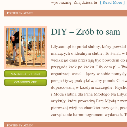
wyobraźnię. Znajdziesz tu
[ Read More ]
POSTED BY ADMIN
DIY – Zrób to sam
Lily.com.pl to portal ślubny, który powsta
marzących o idealnym ślubie. To świat, w
wielkiego dnia przestają być powodem do p
przygodą krok po kroku. Lily.com.pl – Tw
organizacji wesel – łączy w sobie pomysły,
NOVEMBER - 24 - 2025
perspektywę praktyków, aby pomóc Ci stw
ON
COMMENTS OFF
dopracowaną w każdym szczególe. Psycho
DIY
i Moda ślubna dla Pana Młodego Na Lily.
–
artykuły, które prowadzą Parę Młodą prze
ZRÓB
pierwszej wizji na charakter przyjęcia, prz
TO
zarządzanie harmonogramem wydarzeń. T
SAM
POSTED BY ADMIN