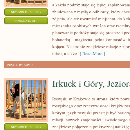
a każda podróż staje się lepiej zaplanowa
zbudowana z myślą o odbiorcy, który chce
NOVEMBER - 22 - 2025
zdjęcia, ale też rozumieć miejscem, do któr
ON
COMMENTS OFF
mieszanka osobistych wrażeń oraz rzeteln
KENIA
planowanie podróży staje się prostsze i prz
I
bohaterką – magiczna, pełna kontrastów, i
NIEMCY
kojąca. Na stronie znajdziesz relacje z zło
miast, a także
[ Read More ]
POSTED BY ADMIN
Irkuck i Góry, Jezior
Rosyjski w Krakowie to strona, który pows
rosyjskiego oraz rzeczywistości krajów ro
którym język rosyjski przestaje być barierą
relacji, nowych znajomości i świadomego 
znajdziesz połączenie praktycznej nauki j
NOVEMBER - 22 - 2025