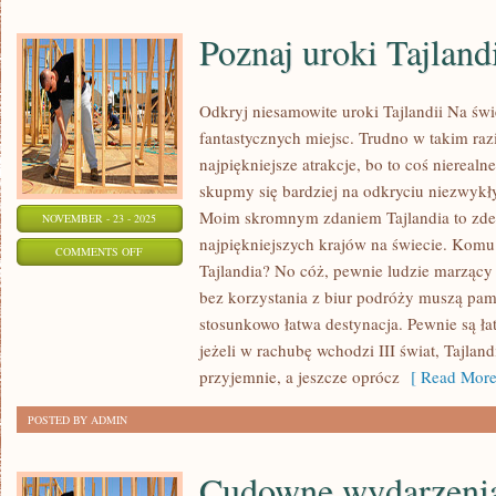
Poznaj uroki Tajland
Odkryj niesamowite uroki Tajlandii Na świ
fantastycznych miejsc. Trudno w takim raz
najpiękniejsze atrakcje, bo to coś nierealn
skupmy się bardziej na odkryciu niezwykły
Moim skromnym zdaniem Tajlandia to zde
NOVEMBER - 23 - 2025
najpiękniejszych krajów na świecie. Komu
ON
COMMENTS OFF
Tajlandia? No cóż, pewnie ludzie marząc
POZNAJ
bez korzystania z biur podróży muszą pami
UROKI
stosunkowo łatwa destynacja. Pewnie są łat
TAJLANDII
jeżeli w rachubę wchodzi III świat, Tajland
przyjemnie, a jeszcze oprócz
[ Read More
POSTED BY ADMIN
Cudowne wydarzenia