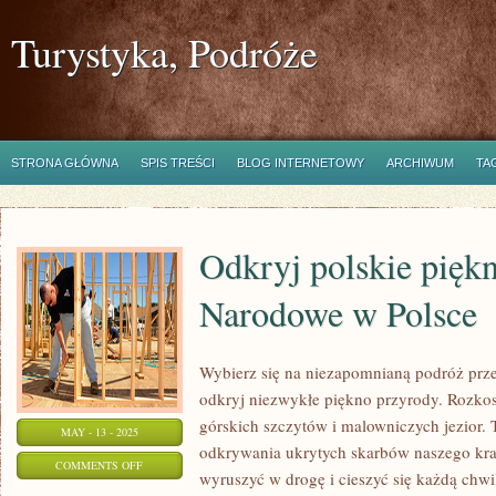
Turystyka, Podróże
STRONA GŁÓWNA
SPIS TREŚCI
BLOG INTERNETOWY
ARCHIWUM
TA
Odkryj polskie piękn
Narodowe w Polsce
Wybierz się na niezapomnianą podróż prze
odkryj niezwykłe piękno przyrody. Rozkos
górskich szczytów i malowniczych jezior. T
MAY - 13 - 2025
odkrywania ukrytych skarbów naszego kraj
ON
COMMENTS OFF
wyruszyć w drogę i cieszyć się każdą chwi
ODKRYJ