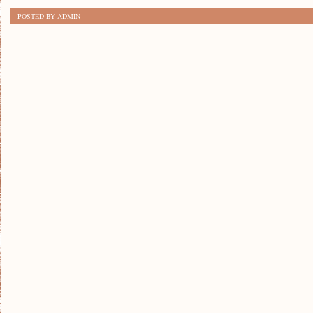
POLSKIE
POSTED BY ADMIN
PIĘKNO:
PARKI
NARODOWE
W
POLSCE