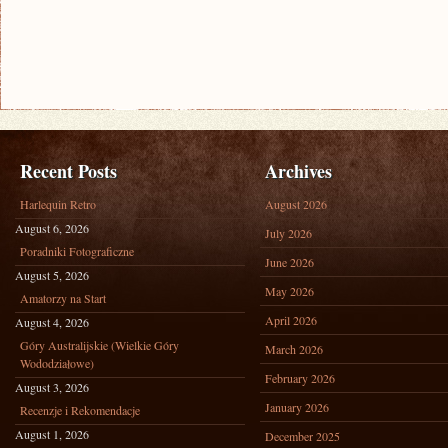
Recent Posts
Archives
Harlequin Retro
August 2026
August 6, 2026
July 2026
Poradniki Fotograficzne
June 2026
August 5, 2026
May 2026
Amatorzy na Start
April 2026
August 4, 2026
Góry Australijskie (Wielkie Góry
March 2026
Wododziałowe)
February 2026
August 3, 2026
January 2026
Recenzje i Rekomendacje
August 1, 2026
December 2025