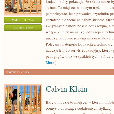
krajach, który pokazuje, że szkoła może b
świata. To miejsce, w którym treści o nauc
perspektywie, lecz prowadzą czytelnika p
kształcenia obecne na całym świecie. Stro
MARCH - 11 - 2026
związanych z mobilnością edukacyjną, a ta
ON
COMMENTS OFF
wpływ kultury na naukę, edukacja a techn
NOWOCZESNE
międzynarodowe rozwiązania oświatowe cz
METODY
Polecamy kategorie Edukacja a technologia 
NAUCZANIA
nauczycieli. To serwis edukacyjny, który 
pedagogów oraz wszystkich tych, którzy ch
More ]
POSTED BY ADMIN
Calvin Klein
Blog o modzie to miejsce, w którym miłośn
pomysły dotyczące codziennych stylizacji.