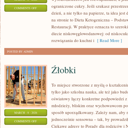
ograniczone cukry. Jeśli szukasz przestrzen
ON
COMMENTS OFF
dzień, a nie tylko na papierze, ta idea jes
KETO
na stronie to Dieta Ketogeniczna – Podsta
DLA
Restauracji. W praktyce oznacza to szerok
POCZĄTKUJĄCYCH
diecie niskowęglowodanowej: od niskocuk
rozwiązania do kuchni i
[ Read More ]
POSTED BY ADMIN
Źłobki
To miejsce stworzone z myślą o kształceni
tylko jako szkolna nauka, ale też jako bu
oświatowy łączy konkretne podpowiedzi z 
młodzieży, bliskim oraz wychowawcom por
sposób uporządkowany. Zależy nam, aby na
MARCH - 8 - 2026
jednocześnie sensowna – tak, by prowadził
ON
COMMENTS OFF
Ciekawe adresy to Porady dla rodziców i 