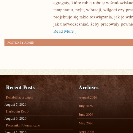
agregaty, które robią robotę w środowisk
CIĘŻKIE)
temperatur, pyłu, wibracji, wilgoci czy pr
projektuje się takie rozwiązania, jak je w
jak unowocześniać, żeby pracowały pewnie
Read More ]
POSTED BY ADMIN
Recent Posts
Archives
Rehabilitacja dzieci
August 2026
August 7, 2026
July 2026
Harlequin Retro
June 2026
August 6, 2026
May 2026
Poradniki Fotograficzne
April 2026
August 5, 2026