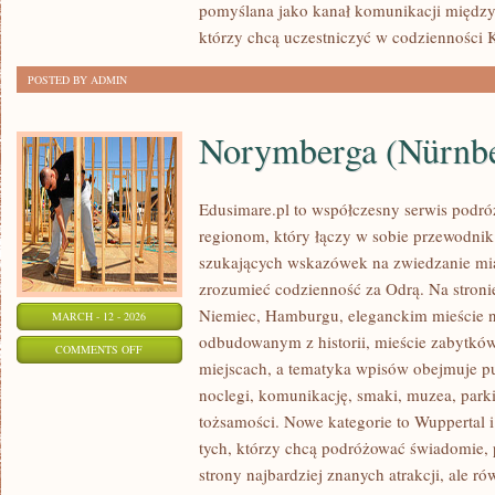
pomyślana jako kanał komunikacji między
którzy chcą uczestniczyć w codzienności K
POSTED BY ADMIN
Norymberga (Nürnb
Edusimare.pl to współczesny serwis podr
regionom, który łączy w sobie przewodnik
szukających wskazówek na zwiedzanie mias
zrozumieć codzienność za Odrą. Na stronie 
Niemiec, Hamburgu, eleganckim mieście 
MARCH - 12 - 2026
odbudowanym z historii, mieście zabytkó
ON
COMMENTS OFF
miejscach, a tematyka wpisów obejmuje p
NORYMBERGA
noclegi, komunikację, smaki, muzea, parki
(NÜRNBERG/NUREMBERG)
tożsamości. Nowe kategorie to Wuppertal i
tych, którzy chcą podróżować świadomie,
strony najbardziej znanych atrakcji, ale r