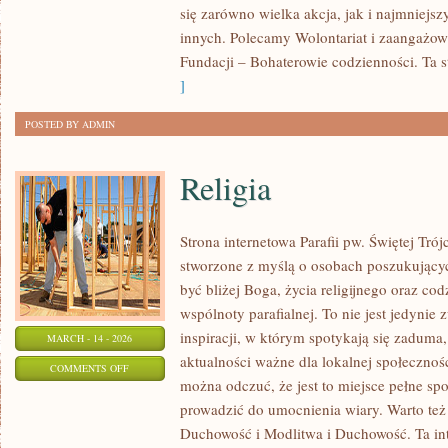
się zarówno wielka akcja, jak i najmniejsz
I
innych. Polecamy Wolontariat i zaangażow
MEDYCYNA
Fundacji – Bohaterowie codzienności. Ta s
]
POSTED BY ADMIN
Religia
Strona internetowa Parafii pw. Świętej Tró
stworzone z myślą o osobach poszukujący
być bliżej Boga, życia religijnego oraz co
wspólnoty parafialnej. To nie jest jedynie 
inspiracji, w którym spotykają się zaduma,
MARCH - 14 - 2026
aktualności ważne dla lokalnej społecznoś
ON
COMMENTS OFF
można odczuć, że jest to miejsce pełne sp
RELIGIA
prowadzić do umocnienia wiary. Warto też
Duchowość i Modlitwa i Duchowość. Ta int