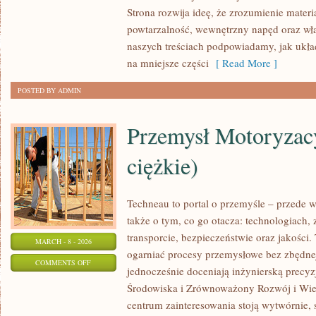
ŹŁOBKI
Strona rozwija ideę, że zrozumienie materi
powtarzalność, wewnętrzny napęd oraz wła
naszych treściach podpowiadamy, jak układ
na mniejsze części
[ Read More ]
POSTED BY ADMIN
Przemysł Motoryzac
ciężkie)
Techneau to portal o przemyśle – przede w
także o tym, co go otacza: technologiach, z
transporcie, bezpieczeństwie oraz jakości.
MARCH - 8 - 2026
ogarniać procesy przemysłowe bez zbędnej 
ON
COMMENTS OFF
jednocześnie doceniają inżynierską precy
PRZEMYSŁ
Środowiska i Zrównoważony Rozwój i Wie
MOTORYZACYJNY
centrum zainteresowania stoją wytwórnie,
(POJAZDY