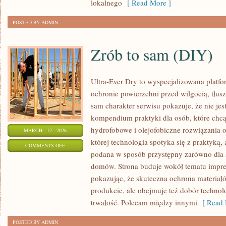
lokalnego
[ Read More ]
POSTED BY ADMIN
Zrób to sam (DIY)
Ultra-Ever Dry to wyspecjalizowana platfor
ochronie powierzchni przed wilgocią, tłus
sam charakter serwisu pokazuje, że nie jest
kompendium praktyki dla osób, które chcą 
hydrofobowe i olejofobiczne rozwiązania o
MARCH - 12 - 2026
której technologia spotyka się z praktyką,
ON
COMMENTS OFF
podana w sposób przystępny zarówno dla spe
ZRÓB
domów. Strona buduje wokół tematu impreg
TO
pokazując, że skuteczna ochrona materiał
SAM
produkcie, ale obejmuje też dobór technolo
(DIY)
trwałość. Polecam między innymi
[ Read 
POSTED BY ADMIN