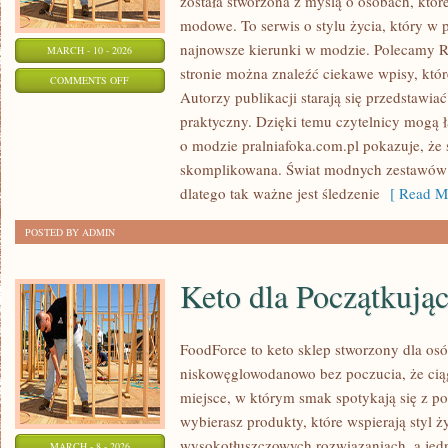
została stworzona z myślą o osobach, któ
modowe. To serwis o stylu życia, który w 
najnowsze kierunki w modzie. Polecamy R
MARCH - 10 - 2026
stronie można znaleźć ciekawe wpisy, które
ON
COMMENTS OFF
Autorzy publikacji starają się przedstawia
CALVIN
praktyczny. Dzięki temu czytelnicy mogą 
KLEIN
o modzie pralniafoka.com.pl pokazuje, że s
skomplikowana. Świat modnych zestawów 
dlatego tak ważne jest śledzenie
[ Read Mo
POSTED BY ADMIN
Keto dla Początkują
FoodForce to keto sklep stworzony dla osó
niskowęglowodanowo bez poczucia, że ciąg
miejsce, w którym smak spotykają się z 
wybierasz produkty, które wspierają styl ż
wysokotłuszczowych rozwiązaniach, a jed
MARCH - 8 - 2026