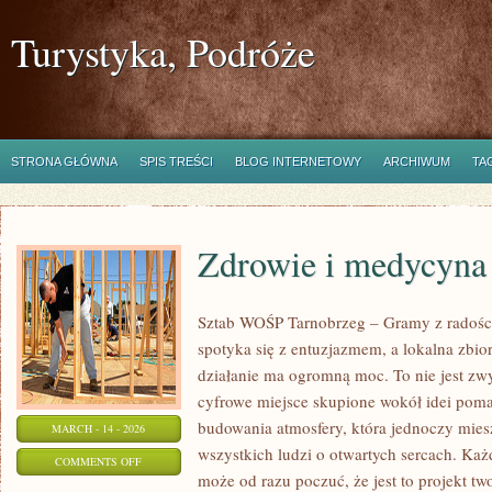
Turystyka, Podróże
STRONA GŁÓWNA
SPIS TREŚCI
BLOG INTERNETOWY
ARCHIWUM
TA
Zdrowie i medycyna
Sztab WOŚP Tarnobrzeg – Gramy z radości
spotyka się z entuzjazmem, a lokalna zbi
działanie ma ogromną moc. To nie jest zwy
cyfrowe miejsce skupione wokół idei poma
budowania atmosfery, która jednoczy mie
MARCH - 14 - 2026
wszystkich ludzi o otwartych sercach. Każdy
ON
COMMENTS OFF
może od razu poczuć, że jest to projekt tw
ZDROWIE