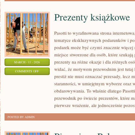
Prezenty książkowe
Pasotti to wyrafinowana strona internetowa
tematyce ekskluzywnych podarunków i po
podarek może być czymś znacznie więcej 
miejsce stworzone dla osób, które szukaj
prezenty na różne okazje i dla różnych os
MARCH - 11 - 2026
widać, że motywem przewodnim jest tutaj k
ON
COMMENTS OFF
prestiż nie musi oznaczać przesady, lecz 
PREZENTY
staranności, w umiejętnym wyborze oraz
KSIĄŻKOWE
obdarowywania. To właśnie dlatego Pasott
przewodnik po świecie prezentów, które m
pierwsze wrażenie, ale jednocześnie pozo
POSTED BY ADMIN