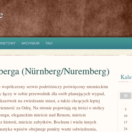
e
ERNETOWY
ARCHIWUM
TAGI
erga (Nürnberg/Nuremberg)
Kale
o współczesny serwis podróżniczy poświęcony niemieckim
y łączy w sobie przewodnik dla osób planujących wypad,
M
kazówek na zwiedzanie miast, a także chcących lepiej
enność za Odrą. Na stronie pojawiają się treści o stolicy
3
urgu, eleganckim mieście nad Renem, mieście
10
historii, mieście zabytków, Bochum i wielu innych
17
ematyka wpisów obejmuje punkty warte odwiedzenia,
24