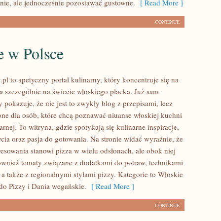
nie, ale jednocześnie pozostawać gustowne.
[ Read More ]
CONTINUE
e w Polsce
.pl to apetyczny portal kulinarny, który koncentruje się na
 a szczególnie na świecie włoskiego placka. Już sam
y pokazuje, że nie jest to zwykły blog z przepisami, lecz
one dla osób, które chcą poznawać niuanse włoskiej kuchni
arnej. To witryna, gdzie spotykają się kulinarne inspiracje,
ia oraz pasja do gotowania. Na stronie widać wyraźnie, że
resowania stanowi pizza w wielu odsłonach, ale obok niej
również tematy związane z dodatkami do potraw, technikami
a także z regionalnymi stylami pizzy. Kategorie to Włoskie
do Pizzy i Dania wegańskie.
[ Read More ]
CONTINUE