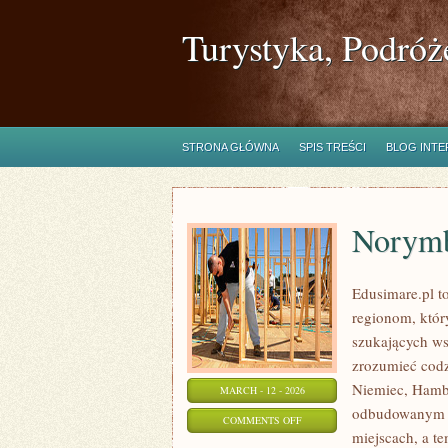
Turystyka, Podróż
STRONA GŁÓWNA
SPIS TREŚCI
BLOG INT
Norymb
Edusimare.pl t
regionom, któr
szukających ws
zrozumieć codzi
Niemiec, Hamb
MARCH - 12 - 2026
odbudowanym z 
ON
COMMENTS OFF
miejscach, a t
NORYMBERGA