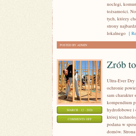
noclegi, komun
(NÜRNBERG/NUREMBERG)
tożsamości. No
tych, którzy c
strony najbardz
lokalnego
[ Re
POSTED BY ADMIN
Zrób t
Ultra-Ever Dry 
ochronie powie
sam charakter s
kompendium prak
hydrofobowe i 
MARCH - 12 - 2026
której technolo
ON
COMMENTS OFF
podana w sposób
ZRÓB
domów. Strona 
TO