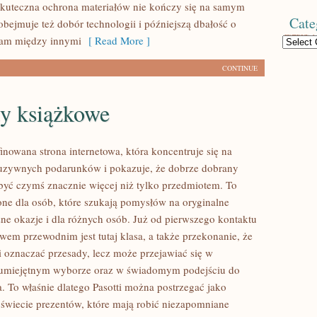
skuteczna ochrona materiałów nie kończy się na samym
Cate
obejmuje też dobór technologii i późniejszą dbałość o
cam między innymi
[ Read More ]
Categories
CONTINUE
ty książkowe
finowana strona internetowa, która koncentruje się na
luzywnych podarunków i pokazuje, że dobrze dobrany
yć czymś znacznie więcej niż tylko przedmiotem. To
one dla osób, które szukają pomysłów na oryginalne
żne okazje i dla różnych osób. Już od pierwszego kontaktu
wem przewodnim jest tutaj klasa, a także przekonanie, że
si oznaczać przesady, lecz może przejawiać się w
w umiejętnym wyborze oraz w świadomym podejściu do
 To właśnie dlatego Pasotti można postrzegać jako
świecie prezentów, które mają robić niezapomniane