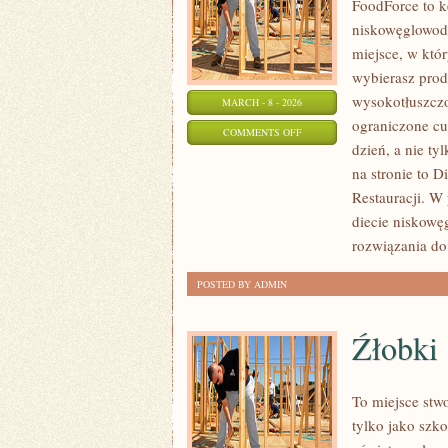
FoodForce to ke
niskowęglowoda
miejsce, w któ
wybierasz produ
wysokotłuszcz
MARCH - 8 - 2026
ograniczone cuk
ON
COMMENTS OFF
dzień, a nie ty
KETO
na stronie to 
DLA
Restauracji. W
POCZĄTKUJĄCYCH
diecie niskowę
rozwiązania do
POSTED BY ADMIN
Źłobki
To miejsce stwo
tylko jako szk