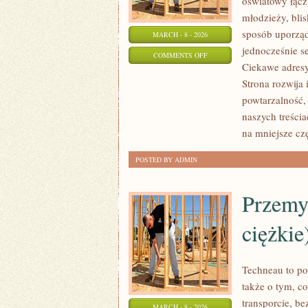
oświatowy łącz
młodzieży, bli
sposób uporząd
MARCH - 8 - 2026
jednocześnie s
ON
COMMENTS OFF
Ciekawe adresy
ŹŁOBKI
Strona rozwija 
powtarzalność,
naszych treści
na mniejsze cz
POSTED BY ADMIN
Przemy
ciężkie
Techneau to po
także o tym, co
transporcie, be
MARCH - 8 - 2026