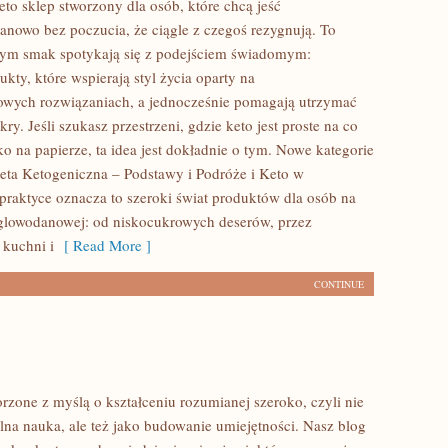
to sklep stworzony dla osób, które chcą jeść
nowo bez poczucia, że ciągle z czegoś rezygnują. To
rym smak spotykają się z podejściem świadomym:
kty, które wspierają styl życia oparty na
owych rozwiązaniach, a jednocześnie pomagają utrzymać
ry. Jeśli szukasz przestrzeni, gdzie keto jest proste na co
lko na papierze, ta idea jest dokładnie o tym. Nowe kategorie
Dieta Ketogeniczna – Podstawy i Podróże i Keto w
 praktyce oznacza to szeroki świat produktów dla osób na
glowodanowej: od niskocukrowych deserów, przez
 kuchni i
[ Read More ]
CONTINUE
rzone z myślą o kształceniu rozumianej szeroko, czyli nie
olna nauka, ale też jako budowanie umiejętności. Nasz blog