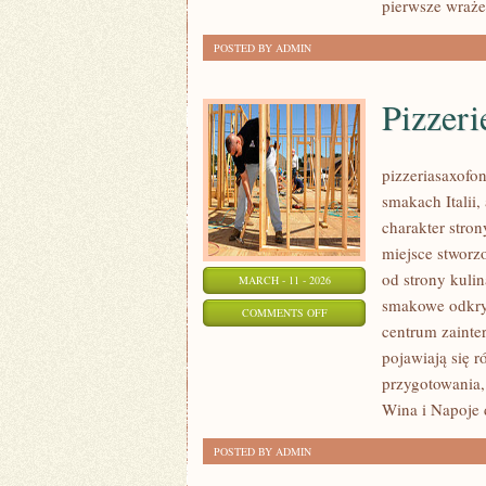
pierwsze wraże
POSTED BY ADMIN
Pizzeri
pizzeriasaxofon
smakach Italii,
charakter stron
miejsce stworz
od strony kulin
MARCH - 11 - 2026
smakowe odkryc
ON
COMMENTS OFF
centrum zainte
PIZZERIE
pojawiają się 
W
przygotowania, 
POLSCE
Wina i Napoje 
POSTED BY ADMIN