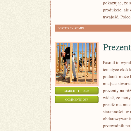
pokazując, że 
SAM
produkcie, ale 
(DIY)
trwałość. Pole
POSTED BY ADMIN
Prezen
Pasotti to wyra
tematyce eksk
podarek może b
miejsce stworz
prezenty na ró
MARCH - 11 - 2026
widać, że moty
ON
COMMENTS OFF
prestiż nie mu
PREZENTY
staranności, 
KSIĄŻKOWE
obdarowywania.
przewodnik po 