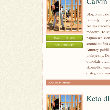
Calvin 
Blog o modzie 
pomysły dotycz
została stworz
modowe. To ser
najnowsze kier
MARCH - 10 - 2026
stronie można z
ON
COMMENTS OFF
Autorzy publika
CALVIN
praktyczny. Dz
KLEIN
o modzie pralni
skomplikowana
dlatego tak waż
POSTED BY ADMIN
Keto dl