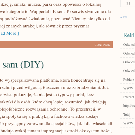
31
ikację, smaki, muzea, parki oraz opowieści o lokalnej
we kategorie to Wuppertal i Essen. To serwis stworzone dla
« Jul
hcą podróżować świadomie, poznawać Niemcy nie tylko od
iej znanych atrakcji, ale również przez pryzmat
ad More ]
Rekl
Odwiedź
CONTINUE
Odwiedź
o sam (DIY)
Odwiedź
Odwiedź
to wyspecjalizowana platforma, która koncentruje się na
Pobierz 
rzchni przed wilgocią, tłuszczem oraz zabrudzeniami. Już
WWW
erwisu pokazuje, że nie jest to typowy portal, lecz
Internet
tyki dla osób, które chcą lepiej rozumieć, jak działają
http://
olejofobiczne rozwiązania ochronne. To przestrzeń, w
Tutaj
gia spotyka się z praktyką, a fachowa wiedza zostaje
 przystępny zarówno dla specjalistów, jak i dla właścicieli
WWW
buduje wokół tematu impregnacji szeroki ekosystem treści,