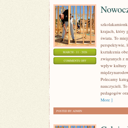
Nowocz
szkolakamionka
krajach, który
świata. To miej
perspektywie, 
kształcenia obe
MARCH - 11 - 2026
związanych z m
ON
COMMENTS OFF
wpływ kultury 
NOWOCZESNE
międzynarodowe
METODY
Polecamy katego
NAUCZANIA
nauczycieli. T
pedagogów oraz
More ]
POSTED BY ADMIN