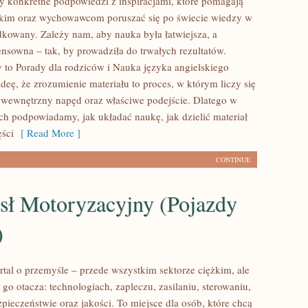
y konkretne podpowiedzi z inspiracjami, które pomagają
skim oraz wychowawcom poruszać się po świecie wiedzy w
kowany. Zależy nam, aby nauka była łatwiejsza, a
ensowna – tak, by prowadziła do trwałych rezultatów.
 to Porady dla rodziców i Nauka języka angielskiego
ideę, że zrozumienie materiału to proces, w którym liczy się
 wewnętrzny napęd oraz właściwe podejście. Dlatego w
ach podpowiadamy, jak układać naukę, jak dzielić materiał
ęści
[ Read More ]
CONTINUE
sł Motoryzacyjny (Pojazdy
)
rtal o przemyśle – przede wszystkim sektorze ciężkim, ale
 go otacza: technologiach, zapleczu, zasilaniu, sterowaniu,
zpieczeństwie oraz jakości. To miejsce dla osób, które chcą