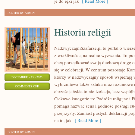
je do ręki jak
[ Read More ]
POSTED BY ADMIN
Historia religii
NadzwyczajniSzafarze.pl to portal o wierze
z wrażliwością na realne wyzwania. To pun
chcą porządkować swoją duchową drogę ora
się w celebracji. W centrum pozostaje Kom
którzy w nadzwyczajny sposób wspierają w
DECEMBER - 25 - 2025
wybrzmiewa także sztuka oraz rozumowe d
ON
COMMENTS OFF
chrześcijańskie to nie izolacja, lecz współ
HISTORIA
Ciekawe kategorie to: Podróże religijne i Fi
RELIGII
pomaga nazwać sens i godność posługi eu
przejrzysty. Zamiast pustych deklaracji po
na to, jak
[ Read More ]
POSTED BY ADMIN