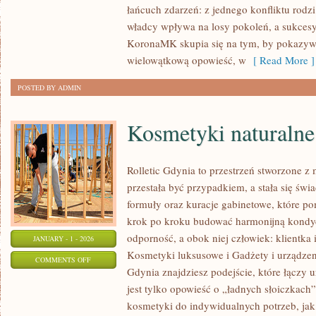
łańcuch zdarzeń: z jednego konfliktu rodzi
W
władcy wpływa na losy pokoleń, a sukcesy 
OKRESIE
KoronaMK skupia się na tym, by pokazywać
ROZBIORÓW
wielowątkową opowieść, w
[ Read More ]
POSTED BY ADMIN
Kosmetyki naturalne
Rolletic Gdynia to przestrzeń stworzone z 
przestała być przypadkiem, a stała się świ
formuły oraz kuracje gabinetowe, które p
krok po kroku budować harmonijną kondycj
odporność, a obok niej człowiek: klientka 
JANUARY - 1 - 2026
Kosmetyki luksusowe i Gadżety i urządzeni
ON
COMMENTS OFF
Gdynia znajdziesz podejście, które łączy u
KOSMETYKI
jest tylko opowieść o „ładnych słoiczkach”
NATURALNE
kosmetyki do indywidualnych potrzeb, jak
I