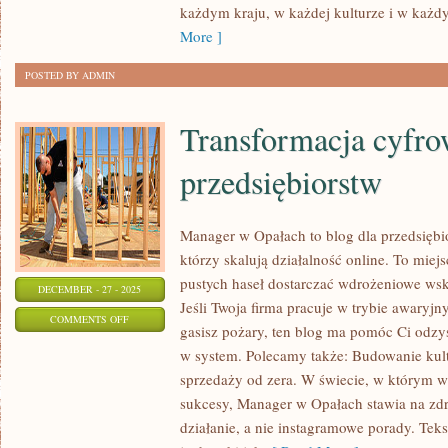
każdym kraju, w każdej kulturze i w każd
GRUNGE’OWY
More ]
STYL
POSTED BY ADMIN
Transformacja cyfro
przedsiębiorstw
Manager w Opałach to blog dla przedsiębi
którzy skalują działalność online. To miej
pustych haseł dostarczać wdrożeniowe wsk
DECEMBER - 27 - 2025
Jeśli Twoja firma pracuje w trybie awaryjny
ON
COMMENTS OFF
gasisz pożary, ten blog ma pomóc Ci odzy
TRANSFORMACJA
w system. Polecamy także: Budowanie kult
CYFROWA
sprzedaży od zera. W świecie, w którym w
PRZEDSIĘBIORSTW
sukcesy, Manager w Opałach stawia na zdr
działanie, a nie instagramowe porady. Teks