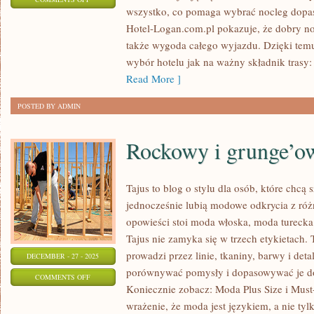
wszystko, co pomaga wybrać nocleg dopa
ZAMKI
Hotel-Logan.com.pl pokazuje, że dobry noc
I
także wygoda całego wyjazdu. Dzięki temu 
PAŁACE
wybór hotelu jak na ważny składnik trasy:
Read More ]
POSTED BY ADMIN
Rockowy i grunge’ow
Tajus to blog o stylu dla osób, które chcą 
jednocześnie lubią modowe odkrycia z różn
opowieści stoi moda włoska, moda turecka
Tajus nie zamyka się w trzech etykietach. T
prowadzi przez linie, tkaniny, barwy i deta
DECEMBER - 27 - 2025
porównywać pomysły i dopasowywać je do
ON
COMMENTS OFF
Koniecznie zobacz: Moda Plus Size i Must-
ROCKOWY
wrażenie, że moda jest językiem, a nie ty
I