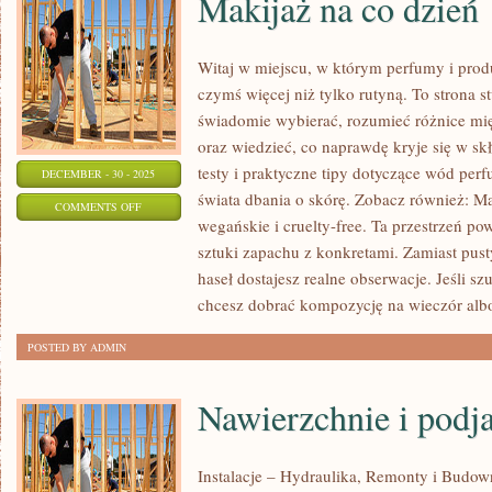
Makijaż na co dzień
Witaj w miejscu, w którym perfumy i produ
czymś więcej niż tylko rutyną. To strona s
świadomie wybierać, rozumieć różnice m
oraz wiedzieć, co naprawdę kryje się w skł
testy i praktyczne tipy dotyczące wód per
DECEMBER - 30 - 2025
świata dbania o skórę. Zobacz również: Ma
ON
COMMENTS OFF
wegańskie i cruelty-free. Ta przestrzeń pow
MAKIJAŻ
sztuki zapachu z konkretami. Zamiast pust
NA
haseł dostajesz realne obserwacje. Jeśli s
CO
chcesz dobrać kompozycję na wieczór alb
DZIEŃ
POSTED BY ADMIN
Nawierzchnie i podj
Instalacje – Hydraulika, Remonty i Budow