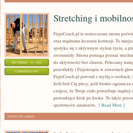
Stretching i mobilno
FizjoCoach.pl to nowoczesna strona poświę
oraz mądremu leczeniu kontuzji. To miejs
spotyka się z aktywnym stylem życia, a plan 
zrozumiały. Strona pomaga poznać mechan
do aktywności bez chaosu. Polecamy katego
DECEMBER - 30 - 2025
przewlekły i Fizjoterapia w zawrotach gło
ON
COMMENTS OFF
FizjoCoach.pl powstał z myślą o osobach, 
STRETCHING
Jeśli boli Cię plecy, jeśli biodro ogranicza 
I
czujesz, że Twoje ciało potrzebuje mądrej 
MOBILNOŚĆ
prowadzące krok po kroku. To także prze
sportowców amatorów,
[ Read More ]
POSTED BY ADMIN