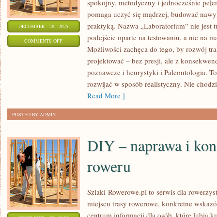
spokojny, metodyczny i jednocześnie pełen
pomaga uczyć się mądrzej, budować nawyki
praktyką. Nazwa „Laboratorium” nie jest 
DECEMBER - 28 - 2025
podejście oparte na testowaniu, a nie na 
ON
COMMENTS OFF
Możliwości zachęca do tego, by rozwój tr
STAROŻYTNE
projektować – bez presji, ale z konsekwen
CYWILIZACJE
poznawcze i heurystyki i Paleontologia. To
rozwijać w sposób realistyczny. Nie chodz
Read More ]
POSTED BY ADMIN
DIY – naprawa i kon
roweru
Szlaki-Rowerowe.pl to serwis dla rowerzys
miejscu trasy rowerowe, konkretne wskazów
centrum informacji dla osób, które lubią k