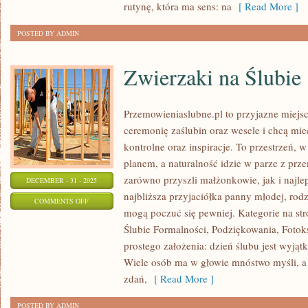
rutynę, która ma sens: na
[ Read More ]
ORGANICZNE
POSTED BY ADMIN
Zwierzaki na Ślubie
Przemowieniaslubne.pl to przyjazne miejsc
ceremonię zaślubin oraz wesele i chcą mie
kontrolne oraz inspiracje. To przestrzeń, w
planem, a naturalność idzie w parze z prz
zarówno przyszli małżonkowie, jak i najle
DECEMBER - 31 - 2025
najbliższa przyjaciółka panny młodej, rodz
ON
COMMENTS OFF
mogą poczuć się pewniej. Kategorie na stro
ZWIERZAKI
Ślubie Formalności, Podziękowania, Fotoks
NA
prostego założenia: dzień ślubu jest wyjątk
ŚLUBIE
Wiele osób ma w głowie mnóstwo myśli, a 
zdań,
[ Read More ]
POSTED BY ADMIN