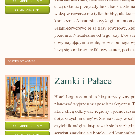
DECEMBER - 27 - 2025
chcą układać przejazdy bez chaosu. Strona 
ON
COMMENTS OFF
widzą w rowerze nie tylko hobby, ale też
DIY
koniecznie Amatorskie wyścigi i maratony
–
Szlaki-Rowerowe.pl są trasy rowerowe, k
NAPRAWA
poziomu. Niezależnie od tego, czy ktoś sz
I
o wymagającym terenie, serwis pomaga wy
KONSERWACJA
liczą się konkrety: asfalt czy szuter, podja
ROWERU
POSTED BY ADMIN
Zamki i Pałace
Hotel-Logan.com.pl to blog turystyczny p
planować wyjazdy w sposób praktyczny. To 
które chcą odkrywać regiony i jednocześn
dotyczących noclegów. Strona łączy w sob
czytelnik mógł zainspirować się bez zbęd
DECEMBER - 27 - 2025
serwisu znajdują się hotele – od kameraln
ON
COMMENTS OFF