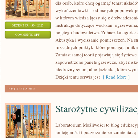
dla osób, które chcą ogarnąć temat układó
wykończeniówki – od małych poprawek po
w którym wiedza łączy się z doświadczenie
instrukcje dotyczące wod-kan, ogrzewania,
DECEMBER - 30 - 2025
pojętego budownictwa. Zobacz kategorie
ON
COMMENTS OFF
Akustyka i wyciszanie pomieszczeń. Na str
NAWIERZCHNIE
rozsądnych praktyk, które pomagają unik
I
Zamiast samej teorii pojawiają się życiowe
PODJAZDY
zapowietrzone panele grzewcze, zbyt niskie
niedrożny syfon, albo łazienka, która wy
Dzięki temu serwis jest
[ Read More ]
POSTED BY ADMIN
Starożytne cywilizac
Laboratorium Możliwości to blog edukacy
umiejętności i poszerzanie zrozumienia są