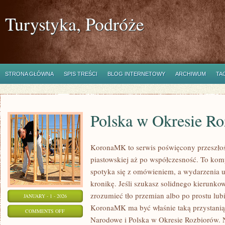
Turystyka, Podróże
STRONA GŁÓWNA
SPIS TREŚCI
BLOG INTERNETOWY
ARCHIWUM
TA
Polska w Okresie R
KoronaMK to serwis poświęcony przeszłośc
piastowskiej aż po współczesność. To kom
spotyka się z omówieniem, a wydarzenia u
kronikę. Jeśli szukasz solidnego kierunko
zrozumieć tło przemian albo po prostu lubi
JANUARY - 1 - 2026
KoronaMK ma być właśnie taką przystanią
ON
COMMENTS OFF
Narodowe i Polska w Okresie Rozbiorów. Naj
POLSKA