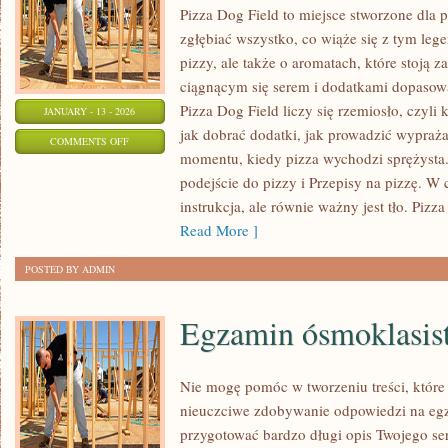
Pizza Dog Field to miejsce stworzone dla 
zgłębiać wszystko, co wiąże się z tym leg
pizzy, ale także o aromatach, które stoją
ciągnącym się serem i dodatkami dopasow
Pizza Dog Field liczy się rzemiosło, czyli 
JANUARY - 13 - 2026
jak dobrać dodatki, jak prowadzić wyprażan
ON
COMMENTS OFF
momentu, kiedy pizza wychodzi sprężysta.
PIZZA
podejście do pizzy i Przepisy na pizzę. W 
NA
instrukcja, ale równie ważny jest tło. Pizza 
WYNOS
Read More ]
I
DOSTAWA
POSTED BY ADMIN
Egzamin ósmoklasis
Nie mogę pomóc w tworzeniu treści, które
nieuczciwe zdobywanie odpowiedzi na egz
przygotować bardzo długi opis Twojego ser