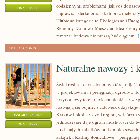
codziennymi problemami: jak coś dopasowa
ON
COMMENTS OFF
naprawić usterkę oraz jak dobrać materiał
BUDOWA
Ulubione kategorie to Ekologiczne i Ene
DOMÓW
Remonty Domów i Mieszkań. Idea strony op
OD
remont i budowa nie muszą być ciągiem
[ 
PODSTAW
POSTED BY ADMIN
Naturalne nawozy i
Świat roślin to przestrzeń, w której miłość
w projektowaniu i pielęgnacji ogrodów. To
przydomowy teren może zamienić się w spó
rozwijają się bujnie, a człowiek odzyskuje 
Kraków i okolice, czyli region, w którym w
JANUARY - 27 - 2026
jednocześnie daje ogrom możliwości do t
ON
COMMENTS OFF
– od małych zakątków po kompleksowe in
NATURALNE
zakątek i Rośliny doniczkowe – pielęgnacj
NAWOZY