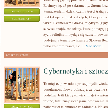
Eucharystię, aż po sakramenty. Strona łąc
tłumaczeniem, dzięki czemu treści trafiaj
JANUARY - 21 - 2026
praktykujących, jak i do tych, którzy dopi
ON
COMMENTS OFF
także: Ekumenizm i dialog międzyreligijn
LITURGIA
serwisu znajdziesz teksty, które pomagają
I
życiu religijnym wydaje się czasem powta
ŚWIĘTA
podejmują tematy związane z Słowem Bożym
KOŚCIELNE
tylko zbiorem zasad, ale
[ Read More ]
POSTED BY ADMIN
Cybernetyka i sztucz
To miejsce powstało z prostej myśli: wiedz
popularnonaukowy pokazuje, że uczenie s
podróżą. Jeśli kiedykolwiek miałeś wrażen
trudne, tutaj znajdziesz jasne omówienia,
najbardziej tajemnicze zagadnienia. Na stro
JANUARY - 19 - 2026