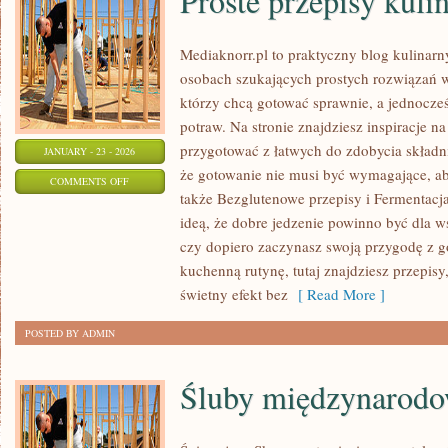
Proste przepisy kuli
Mediaknorr.pl to praktyczny blog kulinarn
osobach szukających prostych rozwiązań w 
którzy chcą gotować sprawnie, a jednocz
potraw. Na stronie znajdziesz inspiracje n
przygotować z łatwych do zdobycia składn
JANUARY - 23 - 2026
że gotowanie nie musi być wymagające, ab
ON
COMMENTS OFF
także Bezglutenowe przepisy i Fermentacja 
PROSTE
ideą, że dobre jedzenie powinno być dla w
PRZEPISY
czy dopiero zaczynasz swoją przygodę z 
KULINARNE
kuchenną rutynę, tutaj znajdziesz przepisy
świetny efekt bez
[ Read More ]
POSTED BY ADMIN
Śluby międzynarodo