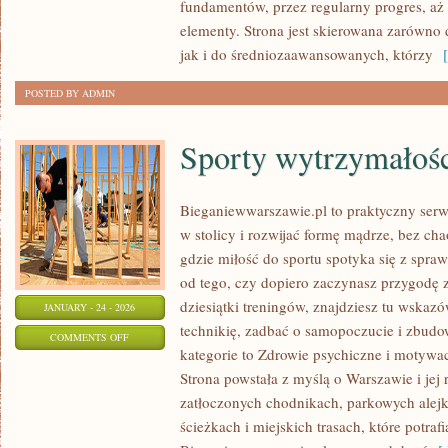
fundamentów, przez regularny progres, aż
TANECZNA
elementy. Strona jest skierowana zarówno 
jak i do średniozaawansowanych, którzy
[ 
POSTED BY ADMIN
Sporty wytrzymałoś
Bieganiewwarszawie.pl to praktyczny serwi
w stolicy i rozwijać formę mądrze, bez cha
gdzie miłość do sportu spotyka się z spr
od tego, czy dopiero zaczynasz przygodę 
dziesiątki treningów, znajdziesz tu wska
JANUARY - 24 - 2026
technikię, zadbać o samopoczucie i zbudow
ON
COMMENTS OFF
kategorie to Zdrowie psychiczne i motywac
SPORTY
Strona powstała z myślą o Warszawie i jej
WYTRZYMAŁOŚCIOWE
zatłoczonych chodnikach, parkowych alejk
ścieżkach i miejskich trasach, które potra