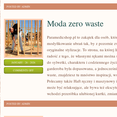
POSTED BY ADMIN
Moda zero waste
Paramedicshop.pl to zakątek dla osób, któ
modyfikowanie ubrań tak, by z pozornie 
oryginalne stylizacje. To strona, na której 
radość z tego, że własnymi rękami można s
do sylwetki, charakteru i codziennego życi
JANUARY - 26 - 2026
garderoba była dopasowana, a jednocześni
ON
COMMENTS OFF
waste, znajdziesz tu mnóstwo inspiracji, 
MODA
Polecamy także Haft ręczny i maszynowy i
ZERO
może być relaksujące, ale bywa też ekscyt
WASTE
wchodzi przeróbka ulubionej kurtki, zmia
POSTED BY ADMIN