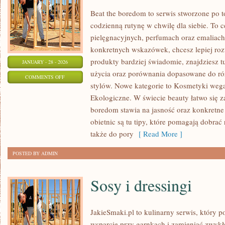
Beat the boredom to serwis stworzone po t
codzienną rutynę w chwilę dla siebie. To c
pielęgnacyjnych, perfumach oraz emaliach
konkretnych wskazówek, chcesz lepiej roz
produkty bardziej świadomie, znajdziesz t
JANUARY - 28 - 2026
użycia oraz porównania dopasowane do ró
ON
COMMENTS OFF
stylów. Nowe kategorie to Kosmetyki wega
SEZONOWA
Ekologiczne. W świecie beauty łatwo się z
PIELĘGNACJA
boredom stawia na jasność oraz konkretne
SKÓRY
obietnic są tu tipy, które pomagają dobrać
także do pory
[ Read More ]
POSTED BY ADMIN
Sosy i dressingi
JakieSmaki.pl to kulinarny serwis, który p
wsparcie przy garnkach i zamieniać zwyk