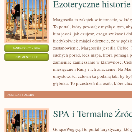
Ezoteryczne historie
Margoseila to zakątek w internecie, w któ
To portal, który powstał z myślą o tym, ab
kim jesteś, jak czujesz, czego szukasz i d
kiedykolwiek miałeś odczucie, że w pędzi
zastanowienie, Margoseila jest dla Ciebie. 
JANUARY - 26 - 2026
suchych porad, lecz mapa, która pomaga 
ON
COMMENTS OFF
zamieniać zamieszanie w klarowność. Cie
EZOTERYCZNE
miesięczne i Runy i ich znaczenie. Na Mar
HISTORIE
umysłowości człowieka podaną tak, by była
I
głęboka. To przestrzeń dla osób, które chc
LEGENDY
POSTED BY ADMIN
SPA i Termalne Źród
GorąceWęgry.pl to portal turystyczny, któr