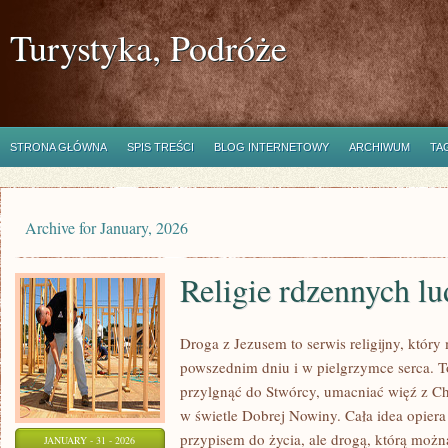
Turystyka, Podróże
STRONA GŁÓWNA
SPIS TREŚCI
BLOG INTERNETOWY
ARCHIWUM
TA
Archive for January, 2026
Religie rdzennych l
Droga z Jezusem to serwis religijny, któ
powszednim dniu i w pielgrzymce serca. To
przylgnąć do Stwórcy, umacniać więź z C
w świetle Dobrej Nowiny. Cała idea opiera s
przypisem do życia, ale drogą, którą możn
JANUARY - 31 - 2026