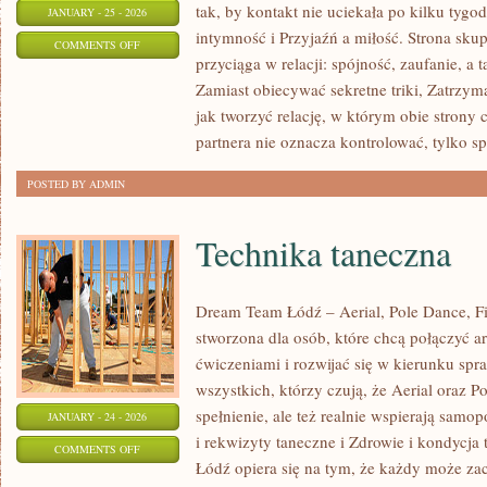
tak, by kontakt nie uciekała po kilku tyg
JANUARY - 25 - 2026
intymność i Przyjaźń a miłość. Strona sku
ON
COMMENTS OFF
przyciąga w relacji: spójność, zaufanie, a
ROZWÓJ
Zamiast obiecywać sekretne triki, Zatrzym
OSOBISTY
jak tworzyć relację, w którym obie strony
W
partnera nie oznacza kontrolować, tylko s
RELACJACH
POSTED BY ADMIN
Technika taneczna
Dream Team Łódź – Aerial, Pole Dance, Fit
stworzona dla osób, które chcą połączyć a
ćwiczeniami i rozwijać się w kierunku spr
wszystkich, którzy czują, że Aerial oraz Po
spełnienie, ale też realnie wspierają samo
JANUARY - 24 - 2026
i rekwizyty taneczne i Zdrowie i kondycja
ON
COMMENTS OFF
Łódź opiera się na tym, że każdy może za
TECHNIKA