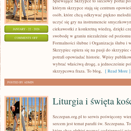
Śpiewające Skrzypce to sieciowy portal p
którym skrzypce stają się centrum opowieś
osób, które chcą odkrywać piękno melodii,
uczyć się gry na instrumencie smyczkowy
ciekawostki z konkretną wiedzą, dzięki c
JANUARY - 22 - 2026
swobodę w graniu niezależnie od poziom
ON
COMMENTS OFF
Formalności ślubne i Organizacja ślubu i 
ŚLUBY
Skrzypiec opiera się na pasji do skrzypiec
MIĘDZYNARODOWE
potrafi opowiadać historie. Wpisy publiko
I
wybrać właściwą drogę, a jednocześnie po
NIETYPOWE
skrzypcowa fraza. To blog,
[ Read More ]
POSTED BY ADMIN
Liturgia i święta koś
Szczepan.org.pl to serwis poświęcony wier
sercem jest temat parafii św. Szczepana. T
które chcą głębiej poznać codzienność wia