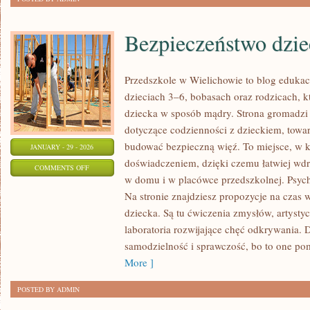
Bezpieczeństwo dzie
Przedszkole w Wielichowie to blog edukac
dzieciach 3–6, bobasach oraz rodzicach, k
dziecka w sposób mądry. Strona gromadzi
dotyczące codzienności z dzieckiem, towarz
budować bezpieczną więź. To miejsce, w k
JANUARY - 29 - 2026
doświadczeniem, dzięki czemu łatwiej wd
ON
COMMENTS OFF
w domu i w placówce przedszkolnej. Psych
BEZPIECZEŃSTWO
Na stronie znajdziesz propozycje na cza
DZIECI
dziecka. Są tu ćwiczenia zmysłów, artystyc
laboratoria rozwijające chęć odkrywania.
samodzielność i sprawczość, bo to one po
More ]
POSTED BY ADMIN