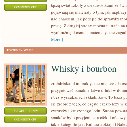
łączą świat szkoły z ciekawostkami ze świa
ON
COMMENTS OFF
pojawiają się materiały o tym, jak mądrze
CYBERNETYKA
nad chaosem, jak podejść do sprawdzianów
I
presję. Z drugiej strony można tu trafić na 
SZTUCZNA
wyobraźnię: kosmos, matematyczne zagadk
INTELIGENCJA
More ]
POSTED BY ADMIN
Whisky i bourbon
zrobdrinka.pl to praktyczne miejsce dla os
przygotować banalnie łatwe drinki w domu
i bez wyszukanych składników. To baza po
się zrobić z tego, co często często leży w
cytrusów i kruszonego lodu. Strona powst
JANUARY - 18 - 2026
smaków było przyjemne, a efekt końcowy 
ON
COMMENTS OFF
takie kategorie jak: Kultura koktajli i Na
WHISKY