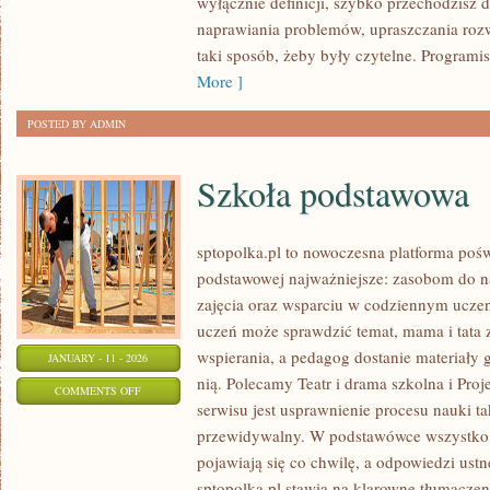
wyłącznie definicji, szybko przechodzisz 
DANYCH
naprawiania problemów, upraszczania roz
taki sposób, żeby były czytelne. Programis
More ]
POSTED BY ADMIN
Szkoła podstawowa
sptopolka.pl to nowoczesna platforma poś
podstawowej najważniejsze: zasobom do 
zajęcia oraz wsparciu w codziennym uczen
uczeń może sprawdzić temat, mama i tata
wspierania, a pedagog dostanie materiały g
JANUARY - 11 - 2026
nią. Polecamy Teatr i drama szkolna i Proj
ON
COMMENTS OFF
serwisu jest usprawnienie procesu nauki ta
SZKOŁA
przewidywalny. W podstawówce wszystko d
PODSTAWOWA
pojawiają się co chwilę, a odpowiedzi ustn
sptopolka.pl stawia na klarowne tłumaczen