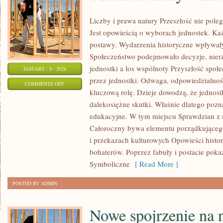
Liczby i prawa natury Przeszłość nie pole
Jest opowieścią o wyborach jednostek. Każd
postawy. Wydarzenia historyczne wpływały
Społeczeństwo podejmowało decyzje, nier
jednostki a los wspólnoty Przyszłość społ
JANUARY - 9 - 2026
przez jednostki. Odwaga, odpowiedzialnoś
ON
COMMENTS OFF
kluczową rolę. Dzieje dowodzą, że jedno
SZTUKA
dalekosiężne skutki. Właśnie dlatego pozn
DOKONYWANIA
edukacyjne. W tym miejscu Sprawdzian z m
WYBORÓW
Całoroczny bywa elementu porządkującego r
i przekazach kulturowych Opowieści histo
bohaterów. Poprzez fabuły i postacie pok
Symboliczne
[ Read More ]
POSTED BY ADMIN
Nowe spojrzenie na 