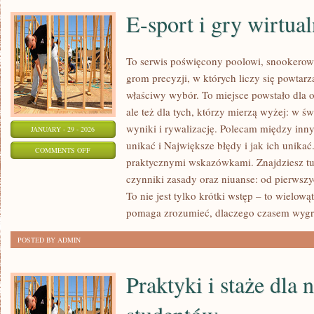
E-sport i gry wirtua
To serwis poświęcony poolowi, snookerowi
grom precyzji, w których liczy się powtarz
właściwy wybór. To miejsce powstało dla os
ale też dla tych, którzy mierzą wyżej: w 
wyniki i rywalizację. Polecam między inny
JANUARY - 29 - 2026
unikać i Największe błędy i jak ich unikać
ON
COMMENTS OFF
praktycznymi wskazówkami. Znajdziesz tu t
E-
czynniki zasady oraz niuanse: od pierwszy
SPORT
To nie jest tylko krótki wstęp – to wielow
I
pomaga zrozumieć, dlaczego czasem wyg
GRY
WIRTUALNE
POSTED BY ADMIN
Praktyki i staże dla n