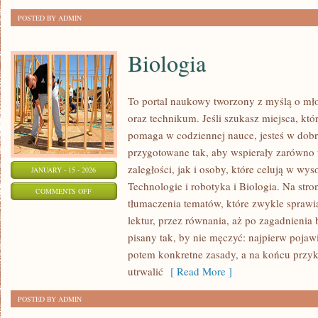
POSTED BY ADMIN
Biologia
To portal naukowy tworzony z myślą o mł
oraz technikum. Jeśli szukasz miejsca, któ
pomaga w codziennej nauce, jesteś w dobr
przygotowane tak, aby wspierały zarówno 
zaległości, jak i osoby, które celują w wy
JANUARY - 15 - 2026
Technologie i robotyka i Biologia. Na stro
ON
COMMENTS OFF
tłumaczenia tematów, które zwykle sprawiaj
BIOLOGIA
lektur, przez równania, aż po zagadnienia 
pisany tak, by nie męczyć: najpierw pojaw
potem konkretne zasady, a na końcu przyk
utrwalić
[ Read More ]
POSTED BY ADMIN