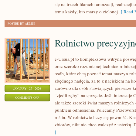
się na trzech filarach: aranżacji, realizac
I
temu każdy, kto marzy o zielonej
[ Read M
KOMPOSTOWANIE
POSTED BY ADMIN
Rolnictwo precyzyjn
e-Ursus.pl to kompleksowa witryna poś
oraz szeroko rozumianej technice rolniczej
osób, które chcą poznać temat maszyn rol
zbędnego nadęcia, za to z naciskiem na ko
zarówno dla osób stawiających pierwsze kro
JANUARY - 27 - 2026
“zjedli zęby” na sprzęcie. Jeśli interesuje
ON
COMMENTS OFF
ale także szeroki świat maszyn rolniczych
ROLNICTWO
punktem odniesienia. Polecamy Przetwórst
PRECYZYJNE
roślin. W rolnictwie liczy się pewność. Ki
zbiorów, nikt nie chce walczyć z usterką. 
]