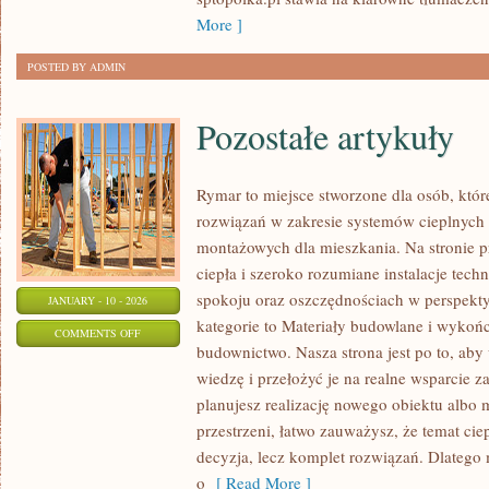
More ]
POSTED BY ADMIN
Pozostałe artykuły
Rymar to miejsce stworzone dla osób, któ
rozwiązań w zakresie systemów cieplnych
montażowych dla mieszkania. Na stronie 
ciepła i szeroko rozumiane instalacje tech
spokoju oraz oszczędnościach w perspekty
JANUARY - 10 - 2026
kategorie to Materiały budowlane i wyko
ON
COMMENTS OFF
budownictwo. Nasza strona jest po to, ab
POZOSTAŁE
wiedzę i przełożyć je na realne wsparcie z
ARTYKUŁY
planujesz realizację nowego obiektu albo m
przestrzeni, łatwo zauważysz, że temat ciepł
decyzja, lecz komplet rozwiązań. Dlatego
o
[ Read More ]