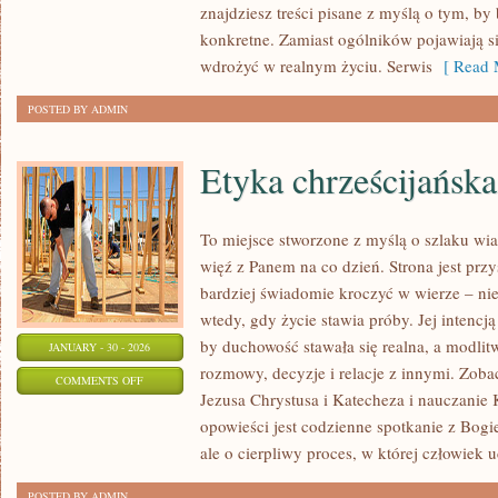
znajdziesz treści pisane z myślą o tym, by
KOŃMI
konkretne. Zamiast ogólników pojawiają si
wdrożyć w realnym życiu. Serwis
[ Read 
POSTED BY ADMIN
Etyka chrześcijańska
To miejsce stworzone z myślą o szlaku wi
więź z Panem na co dzień. Strona jest przy
bardziej świadomie kroczyć w wierze – nie 
wtedy, gdy życie stawia próby. Jej intencją
by duchowość stawała się realna, a modlitw
JANUARY - 30 - 2026
rozmowy, decyzje i relacje z innymi. Zobac
ON
COMMENTS OFF
Jezusa Chrystusa i Katecheza i nauczanie 
ETYKA
opowieści jest codzienne spotkanie z Bogi
CHRZEŚCIJAŃSKA
ale o cierpliwy proces, w której człowiek u
POSTED BY ADMIN