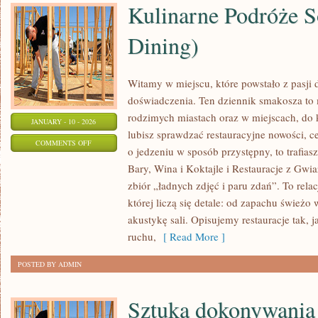
Kulinarne Podróże S
Dining)
Witamy w miejscu, które powstało z pasji
doświadczenia. Ten dziennik smakosza to
rodzimych miastach oraz w miejscach, do k
JANUARY - 10 - 2026
lubisz sprawdzać restauracyjne nowości, ce
ON
COMMENTS OFF
o jedzeniu w sposób przystępny, to trafiasz
KULINARNE
Bary, Wina i Koktajle i Restauracje z Gwia
PODRÓŻE
zbiór „ładnych zdjęć i paru zdań”. To rela
SOLO
której liczą się detale: od zapachu śwież
(SOLO
akustykę sali. Opisujemy restauracje tak, 
DINING)
ruchu,
[ Read More ]
POSTED BY ADMIN
Sztuka dokonywani