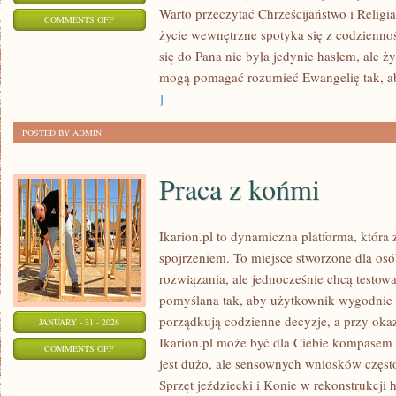
Warto przeczytać Chrześcijaństwo i Religi
ON
COMMENTS OFF
życie wewnętrzne spotyka się z codziennoś
RELIGIE
się do Pana nie była jedynie hasłem, ale 
RDZENNYCH
mogą pomagać rozumieć Ewangelię tak, a
LUDÓW
]
POSTED BY ADMIN
Praca z końmi
Ikarion.pl to dynamiczna platforma, która
spojrzeniem. To miejsce stworzone dla osó
rozwiązania, ale jednocześnie chcą testow
pomyślana tak, aby użytkownik wygodnie do
porządkują codzienne decyzje, a przy okaz
JANUARY - 31 - 2026
Ikarion.pl może być dla Ciebie kompasem 
ON
COMMENTS OFF
jest dużo, ale sensownych wniosków często
PRACA
Sprzęt jeździecki i Konie w rekonstrukcji h
Z