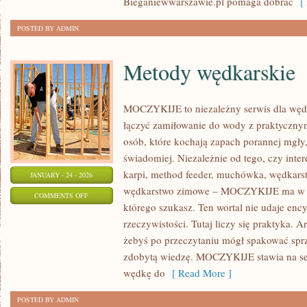
Bieganiewwarszawie.pl pomaga dobrać
[ 
POSTED BY ADMIN
Metody wędkarskie
MOCZYKIJE to niezależny serwis dla wędka
łączyć zamiłowanie do wody z praktycznym
osób, które kochają zapach porannej mgły,
świadomiej. Niezależnie od tego, czy inte
karpi, method feeder, muchówka, wędkars
JANUARY - 24 - 2026
wędkarstwo zimowe – MOCZYKIJE ma w so
ON
COMMENTS OFF
którego szukasz. Ten wortal nie udaje enc
METODY
rzeczywistości. Tutaj liczy się praktyka. A
WĘDKARSKIE
żebyś po przeczytaniu mógł spakować sprz
zdobytą wiedzę. MOCZYKIJE stawia na se
wędkę do
[ Read More ]
POSTED BY ADMIN