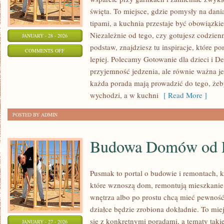
święta. To miejsce, gdzie pomysły na dani
tipami, a kuchnia przestaje być obowiązkiem
Niezależnie od tego, czy gotujesz codzienn
JANUARY - 28 - 2026
podstaw, znajdziesz tu inspiracje, które p
ON
COMMENTS OFF
lepiej. Polecamy Gotowanie dla dzieci i De
SOSY
przyjemność jedzenia, ale równie ważna je
I
każda porada mają prowadzić do tego, żeby
DRESSINGI
wychodzi, a w kuchni
[ Read More ]
POSTED BY ADMIN
Budowa Domów od 
Pusmak to portal o budowie i remontach, k
które wznoszą dom, remontują mieszkanie,
wnętrza albo po prostu chcą mieć pewnoś
działce będzie zrobiona dokładnie. To mie
się z konkretnymi poradami, a tematy takie
JANUARY - 27 - 2026