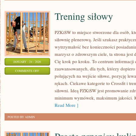
Trening siłowy
PZKiSW to miejsce stworzone dla osób, któ
siłownię plenerową. Jeśli szukasz praktyc
wytrzymałość bez konieczności posiadania
marzysz o zdrowszym ciele, ta strona jest 
Cię krok po kroku. To centrum informacji 
JANUARY - 24 - 2026
zaawansowanych, dla tych, którzy dopiero 
ON
COMMENTS OFF
polujących na wejście siłowe, pozycję lewa
TRENING
rękach. Ciekawe kategorie to Crossfit i t
SIŁOWY
siłowni. Ideą PZKiSW jest promowanie zd
minimum wymówek, maksimum jakości. Kali
Read More ]
POSTED BY ADMIN