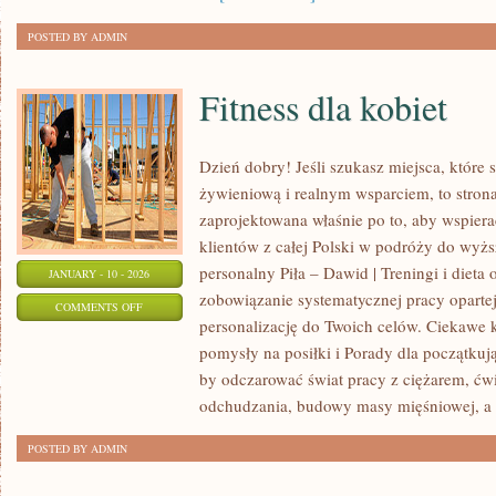
POSTED BY ADMIN
Fitness dla kobiet
Dzień dobry! Jeśli szukasz miejsca, które s
żywieniową i realnym wsparciem, to stron
zaprojektowana właśnie po to, aby wspiera
klientów z całej Polski w podróży do wyżs
personalny Piła – Dawid | Treningi i dieta o
JANUARY - 10 - 2026
zobowiązanie systematycznej pracy opartej
ON
COMMENTS OFF
personalizację do Twoich celów. Ciekawe k
FITNESS
pomysły na posiłki i Porady dla początkują
DLA
by odczarować świat pracy z ciężarem, ć
KOBIET
odchudzania, budowy masy mięśniowej, a
POSTED BY ADMIN