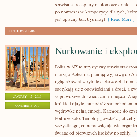
serwisu są receptury na domowe drinki – o
I
po nowoczesne kompozycje dla tych, któr
BOURBON
jest opisany tak, byś mógł
[ Read More ]
POSTED BY ADMIN
Nurkowanie i eksplo
Polka w NZ to turystyczny serwis stworzon
marzą o Aotearoa, planują wyprawę do Aust
oglądać świat w rytmie ciekawości. To mie
spotykają się z opowieściami z drogi, a z
w prawdziwe doświadczanie miejsca. Znaj
JANUARY - 17 - 2026
krótkie i długie, na podróż samochodem, 
ON
COMMENTS OFF
wędrówkę pełną emocji. Kategorie do czyt
NURKOWANIE
Podróże solo. Ten blog powstał z potrzeb
I
wszystkiego, co naprawdę ułatwia organiz
EKSPLORACJA
świata: od pierwszych kroków po szlify,
[ 
PODWODNA