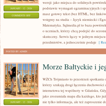
wersji: jako miejsca do solidnych powtór
podstawie wymagań egzaminacyjnych i sp
JANUARY - 12 - 2026
masz gotowy tekst (bez HTML, bez linków
ON
COMMENTS OFF
wstępny na studia – Język niemiecki i Egz
EGZAMIN
Matematyka. Sqlmedia.pl to baza powtóre
ÓSMOKLASISTY
o uczniach, którzy chcą podejść do sezo
–
skuteczny. Serwis łączy w jednym miejscu 
CHEMIA
przedmiotów, a jednocześnie podaje
[ Rea
POSTED BY ADMIN
Morze Bałtyckie i je
WŻCh Trójmiasto to przestrzeń spotkania
którzy szukają drogi łączenia duchowości 
internetowa tej wspólnoty w Gdańsku, Gdy
jako zrozumiała mapa dla każdego, kto już
nie tylko informacja, ale też zaproszenie 
JANUARY - 12 - 2026