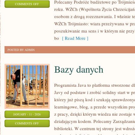
Polecamy Podróże budżetowe po Trójmieśc
ON
COMMENTS OFF
roku. WŻCh (Wspólnota Życia Chrześcijańs
MORZE
osobom z drogą rozeznawania. I właśnie t
BAŁTYCKIE
WŻCh Trójmiasto: wiara przeżywana w pra
I
poszukiwanie ma sens i w którym nie przy
JEGO
bo
[ Read More ]
SKARBY
POSTED BY ADMIN
Bazy danych
Programista Java to platforma stworzone d
Javy od podstaw i zrobić solidny start w p
którzy już piszą kod i szukają sprawdzon
learningowe, blog, a przede wszystkim pr
z pracy, dzięki którym wiedza nie zostaje w 
JANUARY - 11 - 2026
działającym kodem. Polecamy Zarządzanie 
ON
COMMENTS OFF
biblioteki. W centrum tej strony jest wdroż
BAZY