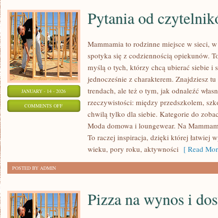
Pytania od czytelni
Mammamia to rodzinne miejsce w sieci, w
spotyka się z codziennością opiekunów. T
myślą o tych, którzy chcą ubierać siebie i
jednocześnie z charakterem. Znajdziesz tu 
trendach, ale też o tym, jak odnaleźć włas
JANUARY - 14 - 2026
rzeczywistości: między przedszkolem, szko
ON
COMMENTS OFF
chwilą tylko dla siebie. Kategorie do zobac
PYTANIA
Moda domowa i loungewear. Na Mammamii 
OD
To raczej inspiracja, dzięki której łatwie
CZYTELNIKÓW
wieku, pory roku, aktywności
[ Read Mor
POSTED BY ADMIN
Pizza na wynos i do