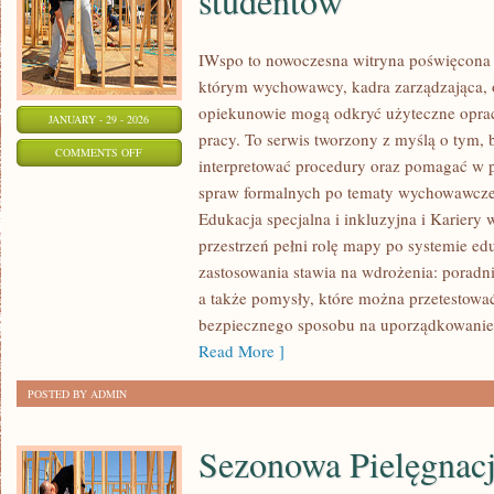
studentów
IWspo to nowoczesna witryna poświęcona o
którym wychowawcy, kadra zarządzająca, o
opiekunowie mogą odkryć użyteczne opra
JANUARY - 29 - 2026
pracy. To serwis tworzony z myślą o tym, 
ON
COMMENTS OFF
interpretować procedury oraz pomagać w 
PRAKTYKI
spraw formalnych po tematy wychowawcze.
I
Edukacja specjalna i inkluzyjna i Kariery 
STAŻE
przestrzeń pełni rolę mapy po systemie edu
DLA
zastosowania stawia na wdrożenia: poradn
NAUCZYCIELI
a także pomysły, które można przetestować 
I
bezpiecznego sposobu na uporządkowanie 
STUDENTÓW
Read More ]
POSTED BY ADMIN
Sezonowa Pielęgnac