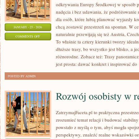
odkrywania Europy Środkowej w sposób p
nadęcia i bez udawania, że podróżowanie 
dla osób, które lubią planować wyjazdy kr
chcą zostawić przestrzeń na spontan. W c
JANUARY - 25 - 2026
naturalnie przewijają się też Austria, Czechy
ON
COMMENTS OFF
To właśnie ta cztery kierunki tworzy idea
SPA
dłuższe trasy, bo wszystko jest blisko, a 
I
różnorodne. Zobacz też: Trasy panoramiczn
TERMALNE
jest prosta: dawać konkret i inspirować do
ŹRÓDŁA
POSTED BY ADMIN
Rozwój osobisty w r
ZatrzymajFaceta.pl to praktyczna przestrze
zrozumieć temat relacji i budować stabilny
powstało z myślą o tym, abyś mogła spojrz
perspektywy, znaleźć realne wskazówki o