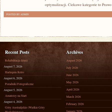
optymalizacji. Ciekawe kategorie to Prawo
POSTED BY ADMIN
Recent Posts
Archives
Rehabilitacja dzieci
August 2026
August 7, 2026
July 2026
Harlequin Retro
June 2026
August 6, 2026
May 2026
Poradniki Fotograficzne
April 2026
August 5, 2026
Amatorzy na Start
March 2026
August 4, 2026
February 2026
Góry Australijskie (Wielkie Góry
January 2026
Wododziałowe)