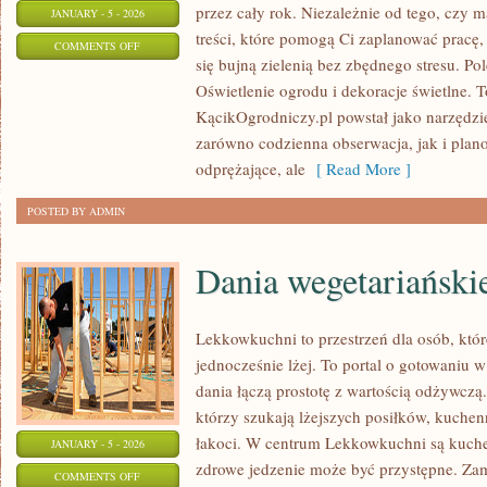
przez cały rok. Niezależnie od tego, czy m
JANUARY - 5 - 2026
treści, które pomogą Ci zaplanować pracę,
ON
COMMENTS OFF
się bujną zielenią bez zbędnego stresu. P
MAŁE
Oświetlenie ogrodu i dekoracje świetlne. To
OGRODY
KącikOgrodniczy.pl powstał jako narzędzie
zarówno codzienna obserwacja, jak i pla
odprężające, ale
[ Read More ]
POSTED BY ADMIN
Dania wegetariański
Lekkowkuchni to przestrzeń dla osób, któr
jednocześnie lżej. To portal o gotowaniu w 
dania łączą prostotę z wartością odżywczą.
którzy szukają lżejszych posiłków, kuchen
łakoci. W centrum Lekkowkuchni są kuche
JANUARY - 5 - 2026
zdrowe jedzenie może być przystępne. Za
ON
COMMENTS OFF