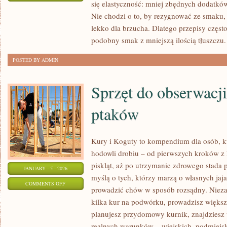
się elastyczność: mniej zbędnych dodatków
DANIA
Nie chodzi o to, by rezygnować ze smaku, 
WEGETARIAŃSKIE
lekko dla brzucha. Dlatego przepisy częst
podobny smak z mniejszą ilością tłuszczu.
POSTED BY ADMIN
Sprzęt do obserwacji
ptaków
Kury i Koguty to kompendium dla osób, k
hodowli drobiu – od pierwszych kroków z
piskląt, aż po utrzymanie zdrowego stada p
JANUARY - 5 - 2026
myślą o tych, którzy marzą o własnych jaja
ON
COMMENTS OFF
prowadzić chów w sposób rozsądny. Niezal
SPRZĘT
kilka kur na podwórku, prowadzisz większ
DO
planujesz przydomowy kurnik, znajdziesz 
OBSERWACJI
realnych warunków – wiejskich, podmiejsk