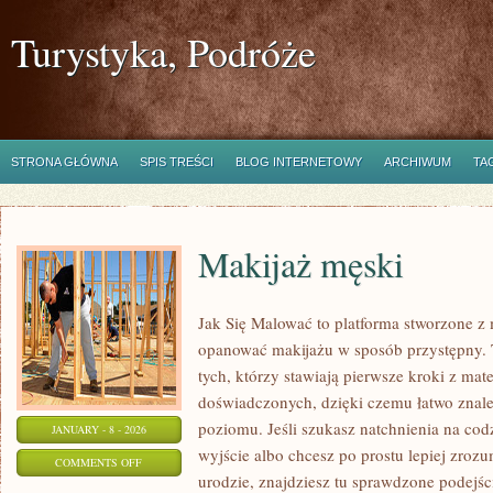
Turystyka, Podróże
STRONA GŁÓWNA
SPIS TREŚCI
BLOG INTERNETOWY
ARCHIWUM
TA
Makijaż męski
Jak Się Malować to platforma stworzone z 
opanować makijażu w sposób przystępny. T
tych, którzy stawiają pierwsze kroki z mate
doświadczonych, dzięki czemu łatwo znale
poziomu. Jeśli szukasz natchnienia na cod
JANUARY - 8 - 2026
wyjście albo chcesz po prostu lepiej zrozu
ON
COMMENTS OFF
urodzie, znajdziesz tu sprawdzone podejście
MAKIJAŻ