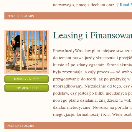
nerwowego, pracę z dechem oraz
[ Read M
POSTED BY ADMIN
Leasing i Finansowa
PrawoJazdyWroclaw.pl to miejsce stworzon
do tematu prawa jazdy skutecznie i przejś
kursie aż po zdany egzamin. Strona skupia
była zrozumiała, a cały proces — od wybo
przygotowanie do teorii, aż po praktykę w 
JANUARY - 6 - 2026
uporządkowany. Niezależnie od tego, czy 
ON
COMMENTS OFF
podstaw, czy jesteś po kilku nieudanych po
LEASING
nowego planu działania, znajdziesz tu ws
I
działać metodycznie. Nowości na portalu 
FINANSOWANIE
(negocjacje, formalności) i Kia. Wiele osó
POSTED BY ADMIN