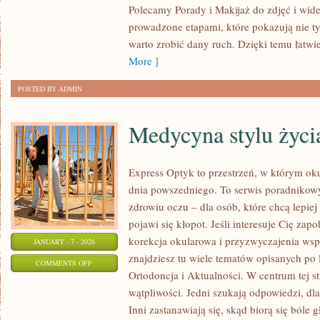
Polecamy Porady i Makijaż do zdjęć i wid
MĘSKI
prowadzone etapami, które pokazują nie ty
warto zrobić dany ruch. Dzięki temu łatw
More ]
POSTED BY ADMIN
Medycyna stylu życi
Express Optyk to przestrzeń, w którym oku
dnia powszedniego. To serwis poradnikow
zdrowiu oczu – dla osób, które chcą lepie
pojawi się kłopot. Jeśli interesuje Cię zap
korekcja okularowa i przyzwyczajenia wspi
JANUARY - 7 - 2026
znajdziesz tu wiele tematów opisanych po 
ON
COMMENTS OFF
Ortodoncja i Aktualności. W centrum tej str
MEDYCYNA
wątpliwości. Jedni szukają odpowiedzi, dl
STYLU
Inni zastanawiają się, skąd biorą się bóle
ŻYCIA