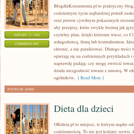
BlogdlaKonsumenta.pl to praktyczny blog, 
codziennym życiu najbardziej potrafi zask
oraz prawie cywilnym pokazanych zrozumia
aby przepisy, które zwykle brzmią jak jęz
czytelny plan, dzięki któremu wiesz, co C
JANUARY - 6 - 2026
usługodawcą, firmą lub kontrahentem. Idea
ON
COMMENTS OFF
chronić, a nie paraliżować. Dlatego treśc
NIERUCHOMOŚCI
opierają się na codziennych przykładach i
naprawdę padają: czy mogę zwrócić towar,
działa niezgodność towaru z umową. W efek
ogólników,
[ Read More ]
POSTED BY ADMIN
Dieta dla dzieci
OKdieta.pl to miejsce, w którym mądre od
codziennością. To nie jest kolejny serwis, 