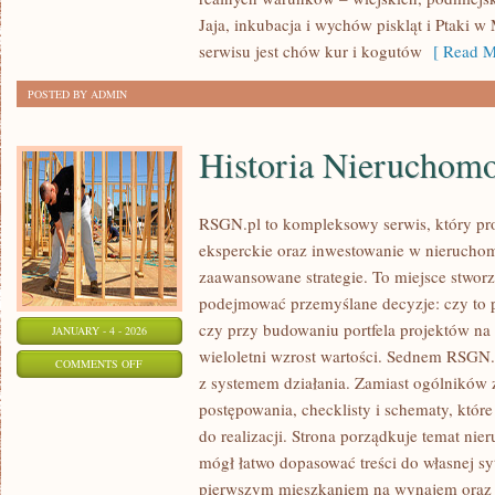
I
Jaja, inkubacja i wychów piskląt i Ptaki w
NAGRYWANIA
serwisu jest chów kur i kogutów
[ Read M
PTAKÓW
POSTED BY ADMIN
Historia Nieruchomo
RSGN.pl to kompleksowy serwis, który pr
eksperckie oraz inwestowanie w nierucho
zaawansowane strategie. To miejsce stworz
podejmować przemyślane decyzje: czy to 
czy przy budowaniu portfela projektów na
JANUARY - 4 - 2026
wieloletni wzrost wartości. Sednem RSGN.
ON
COMMENTS OFF
z systemem działania. Zamiast ogólników z
HISTORIA
postępowania, checklisty i schematy, któr
NIERUCHOMOŚCI
do realizacji. Strona porządkuje temat nie
mógł łatwo dopasować treści do własnej syt
pierwszym mieszkaniem na wynajem oraz