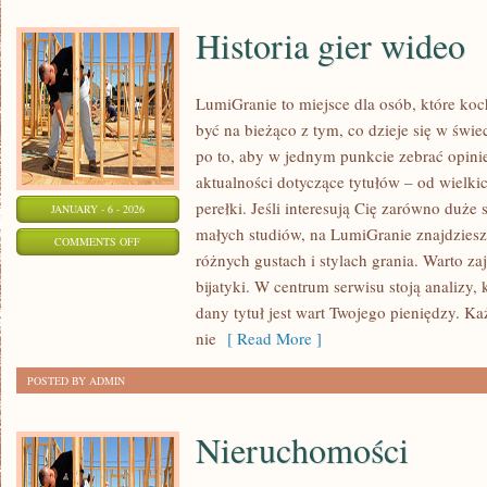
Historia gier wideo
LumiGranie to miejsce dla osób, które ko
być na bieżąco z tym, co dzieje się w świe
po to, aby w jednym punkcie zebrać opinie
aktualności dotyczące tytułów – od wielki
perełki. Jeśli interesują Cię zarówno duże 
JANUARY - 6 - 2026
małych studiów, na LumiGranie znajdziesz
ON
COMMENTS OFF
różnych gustach i stylach grania. Warto zaj
HISTORIA
bijatyki. W centrum serwisu stoją analizy,
GIER
dany tytuł jest wart Twojego pieniędzy. K
WIDEO
nie
[ Read More ]
POSTED BY ADMIN
Nieruchomości