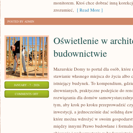
monitorem. Ktoś chce dobrać inną korekcję
zrozumieć,
[ Read More ]
POSTED BY ADMIN
Oświetlenie w archit
budownictwie
Mazurskie Domy to portal dla osób, które
stawianie własnego miejsca do życia albo
istniejący budynek. To kompendium, gdzie 
JANUARY - 7 - 2026
drewnianych, praktyczne podejście do reno
ON
COMMENTS OFF
rozwiązania dla domów samowystarczalnych
OŚWIETLENIE
tym, aby krok po kroku przeprowadzić czy
W
inwestycji, a jednocześnie dać solidną daw
ARCHITEKTURZE
które można wdrożyć w swoim gospodarstw
I
między innymi Prawo budowlane i formaln
BUDOWNICTWIE