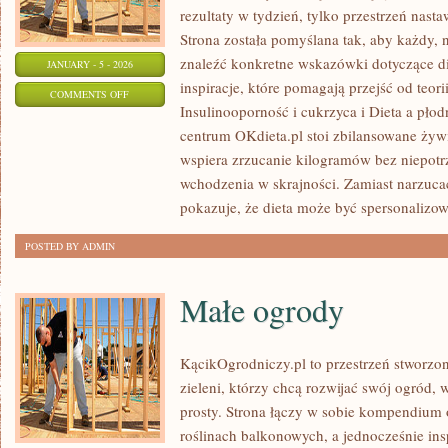
rezultaty w tydzień, tylko przestrzeń nast
Strona została pomyślana tak, aby każdy, 
znaleźć konkretne wskazówki dotyczące die
JANUARY - 5 - 2026
inspiracje, które pomagają przejść od teor
ON
COMMENTS OFF
Insulinooporność i cukrzyca i Dieta a pło
DIETA
centrum OKdieta.pl stoi zbilansowane żywi
DLA
wspiera zrzucanie kilogramów bez niepotrz
DZIECI
wchodzenia w skrajności. Zamiast narzucać
pokazuje, że dieta może być spersonalizo
POSTED BY ADMIN
Małe ogrody
KącikOgrodniczy.pl to przestrzeń stworzon
zieleni, którzy chcą rozwijać swój ogród,
prosty. Strona łączy w sobie kompendium 
roślinach balkonowych, a jednocześnie in