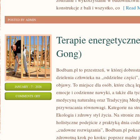
zbieranie i wykorzystanie w budownictwie
konstrukcje z bali i wszystko, co
[ Read M
POSTED BY ADMIN
Terapie energetyczne
Gong)
Bodbam.pl to przestrzeń, w której dobrosta
dzielenia człowieka na „oddzielne części”,
objawy. To miejsce dla osób, które chcą le
JANUARY - 7 - 2026
emocje i codzienne nawyki, a także dla tych
ON
COMMENTS OFF
medycyną naturalną oraz Tradycyjną Medy
TERAPIE
przywracania równowagi. Kategorie na str
ENERGETYCZNE
Ekologia i zdrowy styl życia. Na stronie zna
(REIKI,
holistyczne podejście z praktyką dnia co
QI
„cudowne rozwiązania”, Bodbam.pl pokazu
GONG)
zdrowotną krok po kroku: poprzez mądre j