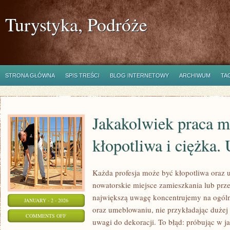
Turystyka, Podróże
STRONA GŁÓWNA
SPIS TREŚCI
BLOG INTERNETOWY
ARCHIWUM
TA
Jakakolwiek praca m
kłopotliwa i ciężka.
Każda profesja może być kłopotliwa oraz 
nowatorskie miejsce zamieszkania lub prz
największą uwagę koncentrujemy na ogól
JANUARY - 2 - 2026
oraz umeblowaniu, nie przykładając dużej 
ON
COMMENTS OFF
uwagi do dekoracji. To błąd: próbując w 
JAKAKOLWIEK