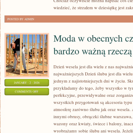
Chociaż oczywiście można napisać coś ci
O
wiedzieć, że strzałem w dziesiątkę jest za
WŁASNY
STYL?
POSTED BY ADMIN
Moda w obecnych cza
bardzo ważną rzeczą
Dzień wesela jest dla wielu z nas najważn
najważniejszych Dzień ślubu jest dla wielu 
jednym z najistotniejszych dni w życiu. S
JANUARY - 2 - 2026
przykładamy do tego, żeby wszystko w t
ON
COMMENTS OFF
perfekcyjne, przewidywalne oraz zorgan
MODA
wszystkich przygotowań są akcesoria typu 
W
atmosferę zarówno ślubu jak oraz wesela.
OBECNYCH
innymi obrusy, obrączki ślubne warszawa, 
CZASACH,
wazony oraz kwiaty, świece i balony, inacz
JEST
wyobrażamy sobie ślubu ani wesela. Jeżeli