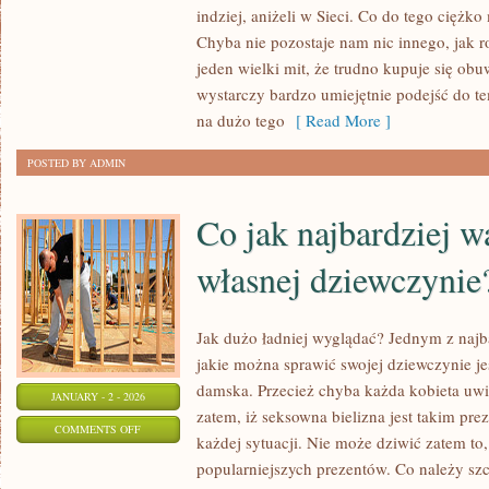
NADRUKI
indziej, aniżeli w Sieci. Co do tego ciężko
NA
Chyba nie pozostaje nam nic innego, jak ro
KOSZULKACH
jeden wielki mit, że trudno kupuje się ob
W
wystarczy bardzo umiejętnie podejść do te
ŁODZI
na dużo tego
[ Read More ]
WYKONUJE
POSTED BY ADMIN
DOSKONAŁA
FIRMA
Co jak najbardziej w
własnej dziewczynie
Jak dużo ładniej wyglądać? Jednym z naj
jakie można sprawić swojej dziewczynie je
damska. Przecież chyba każda kobieta uwie
JANUARY - 2 - 2026
zatem, iż seksowna bielizna jest takim pre
ON
COMMENTS OFF
każdej sytuacji. Nie może dziwić zatem to, 
CO
popularniejszych prezentów. Co należy szcz
JAK