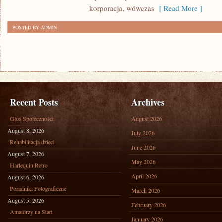
BARDZO
korporacja, wówczas
[ Read More ]
WAŻNĄ
POSTED BY ADMIN
RZECZĄ
Recent Posts
Archives
Głos Społeczności
August 2026
August 8, 2026
July 2026
Rehabilitacja dzieci
June 2026
August 7, 2026
May 2026
Harlequin Retro
April 2026
August 6, 2026
Poradniki Fotograficzne
March 2026
August 5, 2026
February 2026
Amatorzy na Start
January 2026