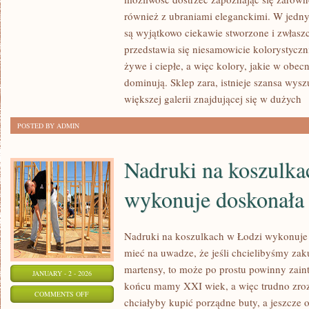
SKLEP
również z ubraniami eleganckimi. W jedn
ZARA,
są wyjątkowo ciekawie stworzone i zwłasz
OFERUJE
przedstawia się niesamowicie kolorystyczn
ODZIEŻ
żywe i ciepłe, a więc kolory, jakie w obec
NAJWYŻSZEJ
dominują. Sklep zara, istnieje szansa wys
JAKOŚCI
większej galerii znajdującej się w dużych
[
POSTED BY ADMIN
Nadruki na koszulka
wykonuje doskonała 
Nadruki na koszulkach w Łodzi wykonuje 
mieć na uwadze, że jeśli chcielibyśmy zak
martensy, to może po prostu powinny zain
JANUARY - 2 - 2026
końcu mamy XXI wiek, a więc trudno zroz
ON
COMMENTS OFF
chciałyby kupić porządne buty, a jeszcze o