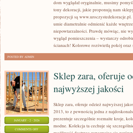
dom wyglądał oryginalnie, musimy pomyśl
PRACA
tony dekoracji, jakie proponują nam sklep
MA
propozycji są www.uroczystedekoracje.pl.
PRAWO
umie diametralnie odmienić każde wnętrze
BYĆ
niepowtarzalności. Prawdę mówiąc, nie w
KŁOPOTLIWA
wygląd pomieszczenia – wystarczy odrobin
I
ścianach! Kolorowe rozświetlą pokój oraz 
CIĘŻKA.
POSTED BY ADMIN
UWIDOCZNIA
Sklep zara, oferuje 
najwyższej jakości
Sklep zara, oferuje odzież najwyższej jako
2013, to z pewnością jedna z najdoskonals
prezentuje szczególnie rozmaite kroje, kol
JANUARY - 2 - 2026
modne. Kolekcja ta cechuje się szczególnie
ON
COMMENTS OFF
możliwość dostrzec zapoznając się zarówno