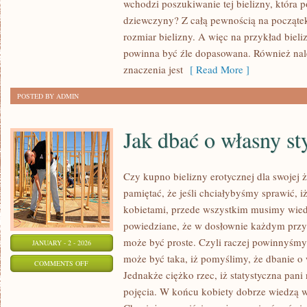
wchodzi poszukiwanie tej bielizny, która 
NAJBARDZIEJ
dziewczyny? Z całą pewnością na począte
WARTO
rozmiar bielizny. A więc na przykład bieli
ZAKUPIĆ
powinna być źle dopasowana. Również nale
WŁASNEJ
znaczenia jest
[ Read More ]
DZIEWCZYNIE?
POSTED BY ADMIN
Jak dbać o własny st
Czy kupno bielizny erotycznej dla swojej
pamiętać, że jeśli chciałybyśmy sprawić, 
kobietami, przede wszystkim musimy wiedzi
powiedziane, że w dosłownie każdym przy
może być proste. Czyli raczej powinnyśmy 
JANUARY - 2 - 2026
może być taka, iż pomyślimy, że dbanie o w
ON
COMMENTS OFF
Jednakże ciężko rzec, iż statystyczna pan
JAK
pojęcia. W końcu kobiety dobrze wiedzą w 
DBAĆ