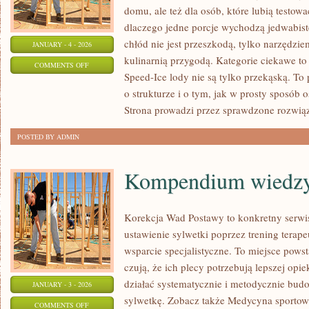
domu, ale też dla osób, które lubią testow
dlaczego jedne porcje wychodzą jedwabiste
chłód nie jest przeszkodą, tylko narzędzie
JANUARY - 4 - 2026
kulinarnią przygodą. Kategorie ciekawe to
ON
COMMENTS OFF
Speed-Ice lody nie są tylko przekąską. To
FAKTY
o strukturze i o tym, jak w prosty sposób o
I
Strona prowadzi przez sprawdzone rozwiąz
MITY
POSTED BY ADMIN
Kompendium wiedz
Korekcja Wad Postawy to konkretny serwis
ustawienie sylwetki poprzez trening terape
wsparcie specjalistyczne. To miejsce powst
czują, że ich plecy potrzebują lepszej opie
działać systematycznie i metodycznie budo
JANUARY - 3 - 2026
sylwetkę. Zobacz także Medycyna sportowa
ON
COMMENTS OFF