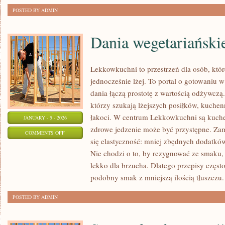
POSTED BY ADMIN
Dania wegetariański
Lekkowkuchni to przestrzeń dla osób, któr
jednocześnie lżej. To portal o gotowaniu w 
dania łączą prostotę z wartością odżywczą.
którzy szukają lżejszych posiłków, kuchen
łakoci. W centrum Lekkowkuchni są kuche
JANUARY - 5 - 2026
zdrowe jedzenie może być przystępne. Za
ON
COMMENTS OFF
się elastyczność: mniej zbędnych dodatków
DANIA
Nie chodzi o to, by rezygnować ze smaku, 
WEGETARIAŃSKIE
lekko dla brzucha. Dlatego przepisy częst
podobny smak z mniejszą ilością tłuszczu.
POSTED BY ADMIN