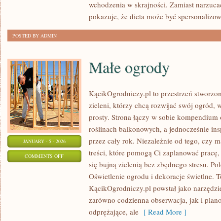
wchodzenia w skrajności. Zamiast narzucać
pokazuje, że dieta może być spersonalizo
POSTED BY ADMIN
Małe ogrody
KącikOgrodniczy.pl to przestrzeń stworzon
zieleni, którzy chcą rozwijać swój ogród,
prosty. Strona łączy w sobie kompendium 
roślinach balkonowych, a jednocześnie in
przez cały rok. Niezależnie od tego, czy m
JANUARY - 5 - 2026
treści, które pomogą Ci zaplanować pracę,
ON
COMMENTS OFF
się bujną zielenią bez zbędnego stresu. P
MAŁE
Oświetlenie ogrodu i dekoracje świetlne. To
OGRODY
KącikOgrodniczy.pl powstał jako narzędzie
zarówno codzienna obserwacja, jak i pla
odprężające, ale
[ Read More ]