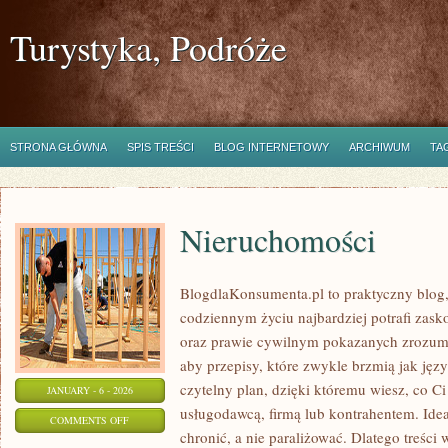
Turystyka, Podróże
STRONA GŁÓWNA
SPIS TREŚCI
BLOG INTERNETOWY
ARCHIWUM
TA
Nieruchomości
BlogdlaKonsumenta.pl to praktyczny blog, 
codziennym życiu najbardziej potrafi zask
oraz prawie cywilnym pokazanych zrozumia
aby przepisy, które zwykle brzmią jak jęz
czytelny plan, dzięki któremu wiesz, co C
JANUARY - 6 - 2026
usługodawcą, firmą lub kontrahentem. Idea
ON
COMMENTS OFF
chronić, a nie paraliżować. Dlatego treśc
NIERUCHOMOŚCI