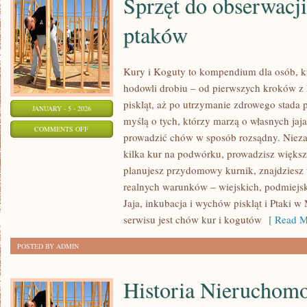
Sprzęt do obserwacji
ptaków
Kury i Koguty to kompendium dla osób, k
hodowli drobiu – od pierwszych kroków z
piskląt, aż po utrzymanie zdrowego stada p
JANUARY - 5 - 2026
myślą o tych, którzy marzą o własnych jaja
ON
COMMENTS OFF
prowadzić chów w sposób rozsądny. Niezal
SPRZĘT
kilka kur na podwórku, prowadzisz większ
DO
planujesz przydomowy kurnik, znajdziesz 
OBSERWACJI
realnych warunków – wiejskich, podmiejsk
I
Jaja, inkubacja i wychów piskląt i Ptaki w
NAGRYWANIA
serwisu jest chów kur i kogutów
[ Read M
PTAKÓW
POSTED BY ADMIN
Historia Nieruchomo