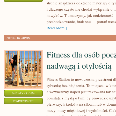
stronie znajdziesz dokładne materiały o t
KOMPENDIUM
i dlaczego często nie chodzi wyłącznie o „
WIEDZY
nawyków. Tłumaczymy, jak codzienność 
przebodźcowanie, brak snu — potrafi ustaw
Read More ]
POSTED BY ADMIN
Fitness dla osób poc
nadwagą i otyłością
Fitness Station to nowoczesna przestrzeń d
sylwetkę bez błądzenia. To miejsce, w któr
a wewnętrzny napęd jest traktowana tak sa
JANUARY - 3 - 2026
powstała z myślą o tym, by prowadzić uży
ON
COMMENTS OFF
pierwszych kroków na siłowni lub w domu
FITNESS
mocy, masy mięśniowej i wydolności. Cieka
DLA