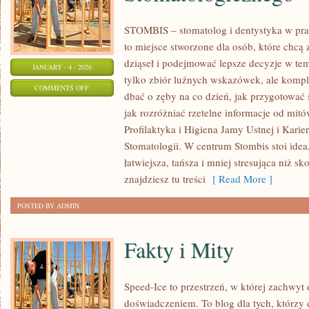
STOMBIS – stomatolog i dentystyka w pra
to miejsce stworzone dla osób, które chcą
dziąseł i podejmować lepsze decyzje w tem
JANUARY - 4 - 2026
tylko zbiór luźnych wskazówek, ale komp
ON
COMMENTS OFF
dbać o zęby na co dzień, jak przygotować 
KOSZTY
jak rozróżniać rzetelne informacje od mitó
LECZENIA
Profilaktyka i Higiena Jamy Ustnej i Kar
I
Stomatologii. W centrum Stombis stoi idea,
UBEZPIECZENIA
łatwiejsza, tańsza i mniej stresująca niż 
STOMATOLOGICZNEGO
znajdziesz tu treści
[ Read More ]
POSTED BY ADMIN
Fakty i Mity
Speed-Ice to przestrzeń, w której zachwyt
doświadczeniem. To blog dla tych, którzy