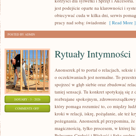
korzyści dla sylwetki i Sprzęt i Akcesoria.
OSÓB
jest podejście oparte na klarowności i sys
POCZĄTKUJĄCYCH
obiecywać cuda w kilka dni, serwis poma
Z
pracy nad sobą: świadomie
[ Read More ]
NADWAGĄ
POSTED BY ADMIN
I
OTYŁOŚCIĄ
Rytuały Intymności
Anonserek.pl to portal o relacjach, seksi
o oczekiwaniach jest normalne. To przestr
spojrzeć w głąb siebie oraz zbudować relac
taniej sensacji. Tu konkret spotykają się z 
rozbrajane spokojnym, zdroworozsądkowy
JANUARY - 3 - 2026
który pomaga rozumieć to, co między lud
ON
COMMENTS OFF
kroki w relacji, iskrę, pożądanie, ale też 
RYTUAŁY
pożegnania. Anonserek.pl przypomina, że t
INTYMNOŚCI
magicznością, tylko procesem, w której lic
Polecamy Czułość i Bliskość i Seks oralny