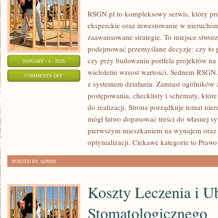
RSGN.pl to kompleksowy serwis, który pr
eksperckie oraz inwestowanie w nierucho
zaawansowane strategie. To miejsce stworz
podejmować przemyślane decyzje: czy to 
czy przy budowaniu portfela projektów na
JANUARY - 4 - 2026
wieloletni wzrost wartości. Sednem RSGN.
ON
COMMENTS OFF
z systemem działania. Zamiast ogólników z
HISTORIA
postępowania, checklisty i schematy, któr
NIERUCHOMOŚCI
do realizacji. Strona porządkuje temat nie
mógł łatwo dopasować treści do własnej syt
pierwszym mieszkaniem na wynajem oraz
optymalizacji. Ciekawe kategorie to Prawo
POSTED BY ADMIN
Koszty Leczenia i U
Stomatologicznego