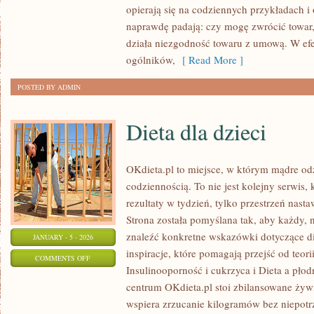
opierają się na codziennych przykładach i
naprawdę padają: czy mogę zwrócić towar,
działa niezgodność towaru z umową. W efek
ogólników,
[ Read More ]
POSTED BY ADMIN
Dieta dla dzieci
OKdieta.pl to miejsce, w którym mądre od
codziennością. To nie jest kolejny serwis, 
rezultaty w tydzień, tylko przestrzeń nast
Strona została pomyślana tak, aby każdy, 
znaleźć konkretne wskazówki dotyczące die
JANUARY - 5 - 2026
inspiracje, które pomagają przejść od teor
ON
COMMENTS OFF
Insulinooporność i cukrzyca i Dieta a pło
DIETA
centrum OKdieta.pl stoi zbilansowane żywi
DLA
wspiera zrzucanie kilogramów bez niepotrz
DZIECI