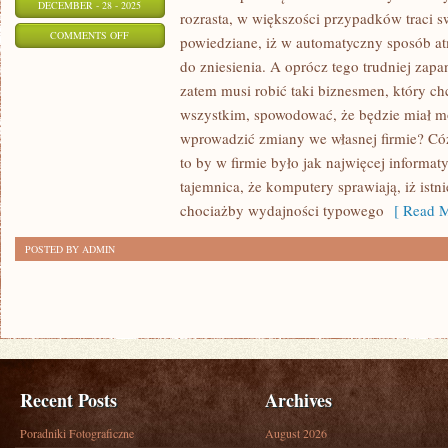
DECEMBER - 28 - 2025
rozrasta, w większości przypadków traci sw
ON
COMMENTS OFF
powiedziane, iż w automatyczny sposób atm
W
do zniesienia. A oprócz tego trudniej za
JAKI
zatem musi robić taki biznesmen, który c
SPOSÓB
wszystkim, spowodować, że będzie miał m
MOŻNA
wprowadzić zmiany we własnej firmie? C
ZNACZNIE
to by w firmie było jak najwięcej informa
tajemnica, że komputery sprawiają, iż ist
USPRAWNIĆ
chociażby wydajności typowego
[ Read M
FUNKCJONOWANIE
SWOJEJ
POSTED BY ADMIN
FIRMY?
Recent Posts
Archives
Poradniki Fotograficzne
August 2026