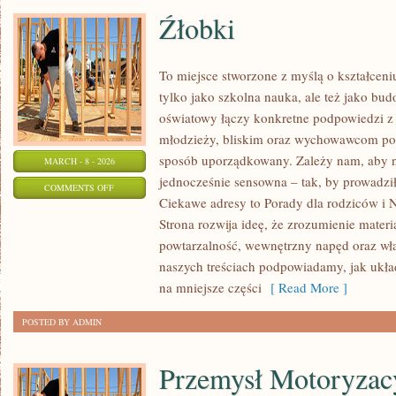
Źłobki
To miejsce stworzone z myślą o kształceni
tylko jako szkolna nauka, ale też jako bu
oświatowy łączy konkretne podpowiedzi z 
młodzieży, bliskim oraz wychowawcom por
sposób uporządkowany. Zależy nam, aby na
MARCH - 8 - 2026
jednocześnie sensowna – tak, by prowadził
ON
COMMENTS OFF
Ciekawe adresy to Porady dla rodziców i 
ŹŁOBKI
Strona rozwija ideę, że zrozumienie materi
powtarzalność, wewnętrzny napęd oraz wła
naszych treściach podpowiadamy, jak układ
na mniejsze części
[ Read More ]
POSTED BY ADMIN
Przemysł Motoryzac