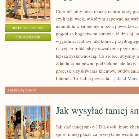
Co robić, aby mieć okazję ochronić się 
czyli taki wiek, w którym zapewne najważn
naturalnie w sumie nie można powiedzieć,
DECEMBER - 29 - 2025
pogoń za bogactwem sprawia, iż dzisiaj lu
ON
COMMENTS OFF
wygodnie. Dobrze, ale koniec przydługie
CO
raczej co robić, aby prowadzona przez nas
ZROBIĆ,
lepszą zyskownością. Co zrobić, abyśmy m
ABY
Zdania są na pewno podzielone, ale fakty są
MIEĆ
procesie uzyskiwania klientów, budowaniu 
OKAZJĘ
Internet. To żadna przesada,
[ Read More 
OCHRONIĆ
POSTED BY ADMIN
SIĘ
PRZED
Jak wysyłać taniej s
RÓŻNEGO
RODZAJU
WIRUSAMI?
Jak słać taniej sms-y? Dla osób, które chc
sporo mniej płacić za przesyłanie wiadom