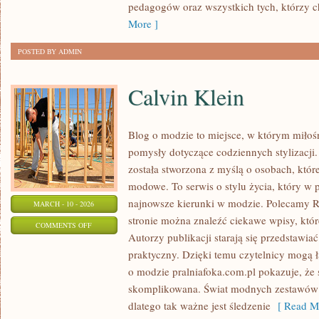
pedagogów oraz wszystkich tych, którzy ch
More ]
POSTED BY ADMIN
Calvin Klein
Blog o modzie to miejsce, w którym miłośn
pomysły dotyczące codziennych stylizacji.
została stworzona z myślą o osobach, któ
modowe. To serwis o stylu życia, który w 
najnowsze kierunki w modzie. Polecamy R
MARCH - 10 - 2026
stronie można znaleźć ciekawe wpisy, które
ON
COMMENTS OFF
Autorzy publikacji starają się przedstawia
CALVIN
praktyczny. Dzięki temu czytelnicy mogą 
KLEIN
o modzie pralniafoka.com.pl pokazuje, że s
skomplikowana. Świat modnych zestawów 
dlatego tak ważne jest śledzenie
[ Read Mo