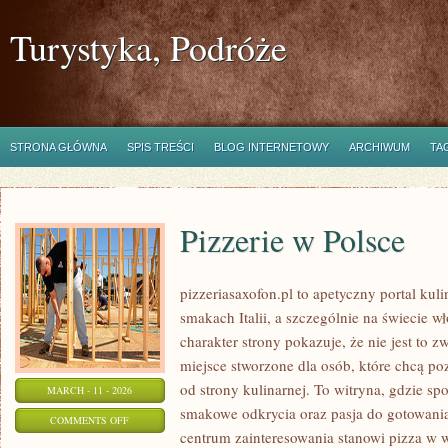
Turystyka, Podróże
STRONA GŁÓWNA
SPIS TREŚCI
BLOG INTERNETOWY
ARCHIWUM
TA
Pizzerie w Polsce
pizzeriasaxofon.pl to apetyczny portal kuli
smakach Italii, a szczególnie na świecie w
charakter strony pokazuje, że nie jest to z
miejsce stworzone dla osób, które chcą p
od strony kulinarnej. To witryna, gdzie spo
MARCH - 11 - 2026
smakowe odkrycia oraz pasja do gotowania
ON
COMMENTS OFF
centrum zainteresowania stanowi pizza w w
PIZZERIE