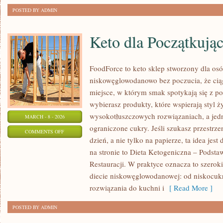
POSTED BY ADMIN
Keto dla Początkują
FoodForce to keto sklep stworzony dla osó
niskowęglowodanowo bez poczucia, że ciąg
miejsce, w którym smak spotykają się z 
wybierasz produkty, które wspierają styl ż
wysokotłuszczowych rozwiązaniach, a jed
MARCH - 8 - 2026
ograniczone cukry. Jeśli szukasz przestrzen
ON
COMMENTS OFF
dzień, a nie tylko na papierze, ta idea jes
KETO
na stronie to Dieta Ketogeniczna – Podsta
DLA
Restauracji. W praktyce oznacza to szerok
POCZĄTKUJĄCYCH
diecie niskowęglowodanowej: od niskocuk
rozwiązania do kuchni i
[ Read More ]
POSTED BY ADMIN