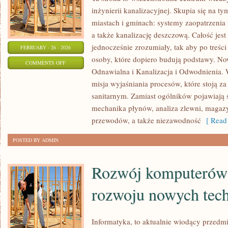
inżynierii kanalizacyjnej. Skupia się na ty
miastach i gminach: systemy zaopatrzenia
a także kanalizację deszczową. Całość jes
jednocześnie zrozumiały, tak aby po treści 
FEBRUARY - 26 - 2026
osoby, które dopiero budują podstawy. Now
ON
COMMENTS OFF
Odnawialna i Kanalizacja i Odwodnienia. W
ENERGETYKA
misja wyjaśniania procesów, które stoją 
KONWENCJONALNA
sanitarnym. Zamiast ogólników pojawiają s
mechanika płynów, analiza zlewni, maga
przewodów, a także niezawodność
[ Read 
POSTED BY ADMIN
Rozwój komputerów z
rozwoju nowych tech
Informatyka, to aktualnie wiodący przedm