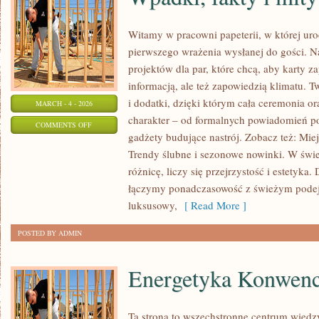
Witamy w pracowni papeterii, w której uro
pierwszego wrażenia wysłanej do gości. N
projektów dla par, które chcą, aby karty z
informacją, ale też zapowiedzią klimatu. 
i dodatki, dzięki którym cała ceremonia or
MARCH - 4 - 2026
charakter – od formalnych powiadomień po
ON
COMMENTS OFF
gadżety budujące nastrój. Zobacz też: Miejs
WPADKI,
Trendy ślubne i sezonowe nowinki. W świe
FAKTY
różnicę, liczy się przejrzystość i estetyka
I
łączymy ponadczasowość z świeżym podej
MITY
luksusowy,
[ Read More ]
O
ŚLUBACH
POSTED BY ADMIN
Energetyka Konwenc
Ta strona to wszechstronne centrum wiedz