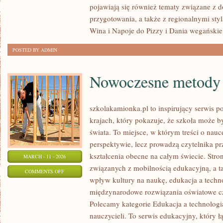
pojawiają się również tematy związane z 
W
przygotowania, a także z regionalnymi sty
POLSCE
Wina i Napoje do Pizzy i Dania wegańskie
POSTED BY ADMIN
Nowoczesne metody 
szkolakamionka.pl to inspirujący serwis 
krajach, który pokazuje, że szkoła może b
świata. To miejsce, w którym treści o nauc
perspektywie, lecz prowadzą czytelnika p
kształcenia obecne na całym świecie. Stro
MARCH - 11 - 2026
związanych z mobilnością edukacyjną, a ta
ON
COMMENTS OFF
wpływ kultury na naukę, edukacja a techn
NOWOCZESNE
międzynarodowe rozwiązania oświatowe cz
METODY
Polecamy kategorie Edukacja a technologia 
NAUCZANIA
nauczycieli. To serwis edukacyjny, który 