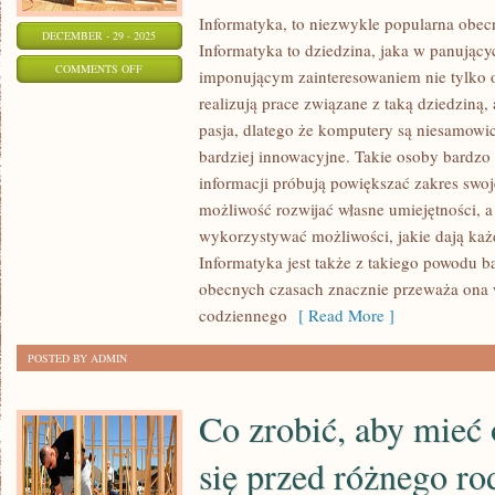
Informatyka, to niezwykle popularna obecn
DECEMBER - 29 - 2025
Informatyka to dziedzina, jaka w panujący
ON
COMMENTS OFF
imponującym zainteresowaniem nie tylko os
INFORMATYKA,
realizują prace związane z taką dziedziną, a
TO
pasja, dlatego że komputery są niesamowici
NIEZWYKLE
bardziej innowacyjne. Takie osoby bardzo 
POPULARNA
informacji próbują powiększać zakres swoj
OBECNIE
możliwość rozwijać własne umiejętności, a
wykorzystywać możliwości, jakie dają ka
DZIEDZINA
Informatyka jest także z takiego powodu b
ŻYCIA
obecnych czasach znacznie przeważa ona 
CZŁOWIEKA
codziennego
[ Read More ]
POSTED BY ADMIN
Co zrobić, aby mieć 
się przed różnego r