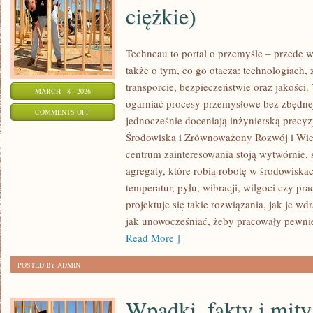
ciężkie)
Techneau to portal o przemyśle – przede w
także o tym, co go otacza: technologiach, z
transporcie, bezpieczeństwie oraz jakości.
MARCH - 8 - 2026
ogarniać procesy przemysłowe bez zbędnej 
ON
COMMENTS OFF
jednocześnie doceniają inżynierską precy
PRZEMYSŁ
Środowiska i Zrównoważony Rozwój i Wie
MOTORYZACYJNY
centrum zainteresowania stoją wytwórnie,
(POJAZDY
agregaty, które robią robotę w środowisk
CIĘŻKIE)
temperatur, pyłu, wibracji, wilgoci czy pr
projektuje się takie rozwiązania, jak je w
jak unowocześniać, żeby pracowały pewnie
Read More ]
POSTED BY ADMIN
Wpadki, fakty i mity