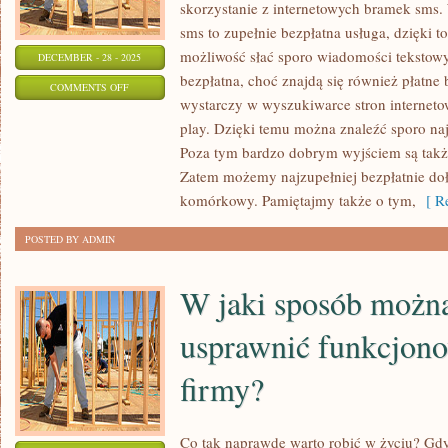
skorzystanie z internetowych bramek sms
sms to zupełnie bezpłatna usługa, dzięki t
możliwość słać sporo wiadomości tekstowy
DECEMBER - 28 - 2025
bezpłatna, choć znajdą się również płatne 
ON
COMMENTS OFF
wystarczy w wyszukiwarce stron internet
JAK
play. Dzięki temu można znaleźć sporo na
WYSYŁAĆ
Poza tym bardzo dobrym wyjściem są także
TANIEJ
Zatem możemy najzupełniej bezpłatnie doł
SMS-
komórkowy. Pamiętajmy także o tym,
[ Re
Y?
POSTED BY ADMIN
W jaki sposób można
usprawnić funkcjono
firmy?
Co tak naprawdę warto robić w życiu? Gdy