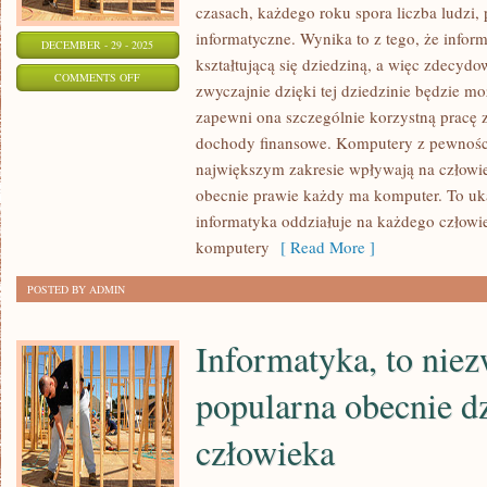
czasach, każdego roku spora liczba ludzi, 
informatyczne. Wynika to z tego, że inform
DECEMBER - 29 - 2025
kształtującą się dziedziną, a więc zdecydo
ON
COMMENTS OFF
zwyczajnie dzięki tej dziedzinie będzie mo
ROZWÓJ
zapewni ona szczególnie korzystną pracę 
KOMPUTERÓW
dochody finansowe. Komputery z pewnośc
ZALEŻNY
największym zakresie wpływają na człowie
JEST
obecnie prawie każdy ma komputer. To uk
OD
informatyka oddziałuje na każdego człowie
ROZWOJU
komputery
[ Read More ]
NOWYCH
POSTED BY ADMIN
TECHNOLOGII
Informatyka, to nie
popularna obecnie dz
człowieka