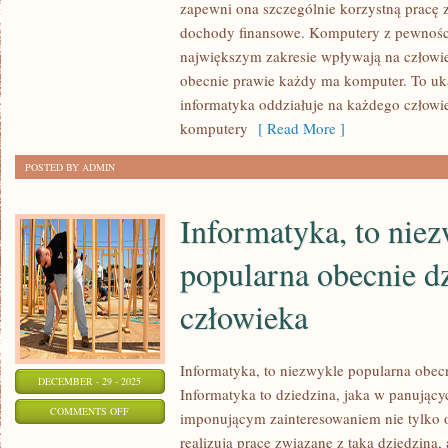
zapewni ona szczególnie korzystną pracę 
KOMPUTERÓW
dochody finansowe. Komputery z pewnośc
ZALEŻNY
największym zakresie wpływają na człowie
JEST
obecnie prawie każdy ma komputer. To uk
OD
informatyka oddziałuje na każdego człowie
ROZWOJU
komputery
[ Read More ]
NOWYCH
POSTED BY ADMIN
TECHNOLOGII
Informatyka, to nie
popularna obecnie dz
człowieka
Informatyka, to niezwykle popularna obecn
DECEMBER - 29 - 2025
Informatyka to dziedzina, jaka w panujący
ON
COMMENTS OFF
imponującym zainteresowaniem nie tylko os
INFORMATYKA,
realizują prace związane z taką dziedziną, a