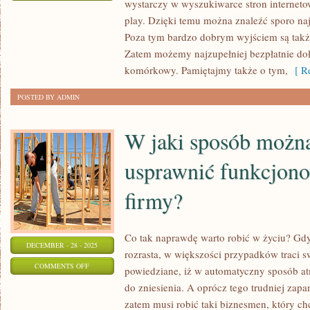
wystarczy w wyszukiwarce stron internet
JAK
play. Dzięki temu można znaleźć sporo na
WYSYŁAĆ
Poza tym bardzo dobrym wyjściem są także
TANIEJ
Zatem możemy najzupełniej bezpłatnie doł
SMS-
komórkowy. Pamiętajmy także o tym,
[ Re
Y?
POSTED BY ADMIN
W jaki sposób można
usprawnić funkcjono
firmy?
Co tak naprawdę warto robić w życiu? Gdy
DECEMBER - 28 - 2025
rozrasta, w większości przypadków traci sw
ON
COMMENTS OFF
powiedziane, iż w automatyczny sposób atm
W
do zniesienia. A oprócz tego trudniej za
JAKI
zatem musi robić taki biznesmen, który c