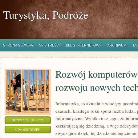
Turystyka, Podróże
STRONA GŁÓWNA
SPIS TREŚCI
BLOG INTERNETOWY
ARCHIWUM
TA
Rozwój komputerów z
rozwoju nowych tech
Informatyka, to aktualnie wiodący przedm
czasach, każdego roku spora liczba ludzi, 
informatyczne. Wynika to z tego, że inform
DECEMBER - 29 - 2025
kształtującą się dziedziną, a więc zdecydo
ON
COMMENTS OFF
zwyczajnie dzięki tej dziedzinie będzie mo
ROZWÓJ