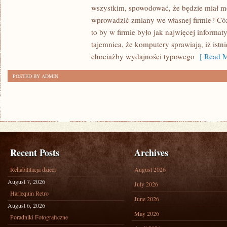
SPOSÓB
wszystkim, spowodować, że będzie miał m
MOŻNA
wprowadzić zmiany we własnej firmie? C
ZNACZNIE
to by w firmie było jak najwięcej informa
tajemnica, że komputery sprawiają, iż ist
USPRAWNIĆ
chociażby wydajności typowego
[ Read M
FUNKCJONOWANIE
SWOJEJ
POSTED BY ADMIN
FIRMY?
Recent Posts
Archives
Rehabilitacja dzieci
August 2026
August 7, 2026
July 2026
Harlequin Retro
June 2026
August 6, 2026
May 2026
Poradniki Fotograficzne