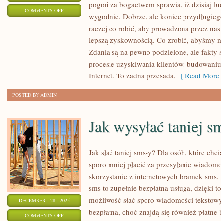
pogoń za bogactwem sprawia, iż dzisiaj lu
ON
COMMENTS OFF
wygodnie. Dobrze, ale koniec przydługie
CO
raczej co robić, aby prowadzona przez nas
ZROBIĆ,
lepszą zyskownością. Co zrobić, abyśmy m
ABY
Zdania są na pewno podzielone, ale fakty są
MIEĆ
procesie uzyskiwania klientów, budowaniu 
OKAZJĘ
Internet. To żadna przesada,
[ Read More 
OCHRONIĆ
POSTED BY ADMIN
SIĘ
PRZED
Jak wysyłać taniej s
RÓŻNEGO
RODZAJU
WIRUSAMI?
Jak słać taniej sms-y? Dla osób, które chc
sporo mniej płacić za przesyłanie wiadom
skorzystanie z internetowych bramek sms
sms to zupełnie bezpłatna usługa, dzięki t
możliwość słać sporo wiadomości tekstowy
DECEMBER - 28 - 2025
bezpłatna, choć znajdą się również płatne 
ON
COMMENTS OFF