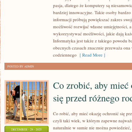
TO
pasja, dlatego że komputery są niesamowici
NIEZWYKLE
bardziej innowacyjne. Takie osoby bardzo 
POPULARNA
informacji próbują powiększać zakres swoj
OBECNIE
możliwość rozwijać własne umiejętności, a
wykorzystywać możliwości, jakie dają ka
DZIEDZINA
Informatyka jest także z takiego powodu b
ŻYCIA
obecnych czasach znacznie przeważa ona 
CZŁOWIEKA
codziennego
[ Read More ]
POSTED BY ADMIN
Co zrobić, aby mieć 
się przed różnego r
Co robić, aby mieć okazję ochronić się 
czyli taki wiek, w którym zapewne najważn
naturalnie w sumie nie można powiedzieć,
DECEMBER - 29 - 2025