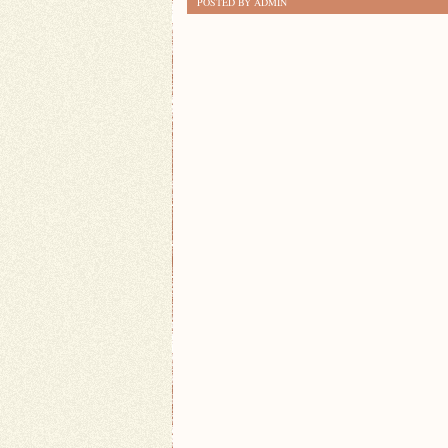
POSTED BY ADMIN
–
KLUCZ
DO
UDANEJ
STYLIZACJI!