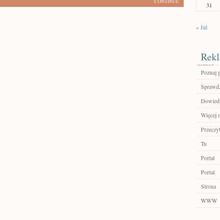
CONTINUE
31
« Jul
Rekl
Poznaj 
Sprawdź
Dowiedz 
Więcej n
Przeczyt
Tu
Portal
Portal
Strona
WWW