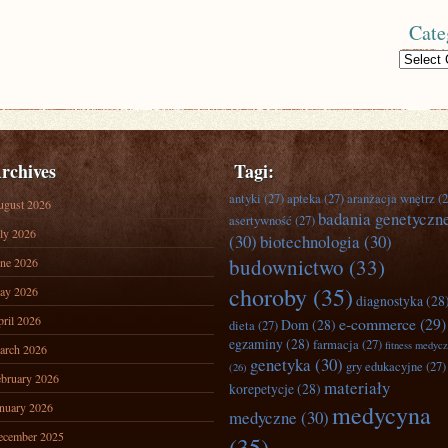
Cate
Categories
rchives
Tagi:
antyki
(27)
apteka
(27)
aranżacja wnętrz
(2
ugust 2026
badania genetyczn
asertywność
(27)
ly 2026
(30)
biotechnologia
(30)
budownictwo
(33)
ne 2026
choroby
(35)
ay 2026
diagnostyka
(28
ril 2026
e-commerce
(29)
Dom
(28)
dieta
(27)
egzaminy
(28)
farmacja
(27)
fitness medyc
arch 2026
genetyka
(30)
gry edukacyjne
(27)
(26)
bruary 2026
materiały
korepetycje
(28)
nuary 2026
medycyna
medyczne
(30)
ecember 2025
(35)