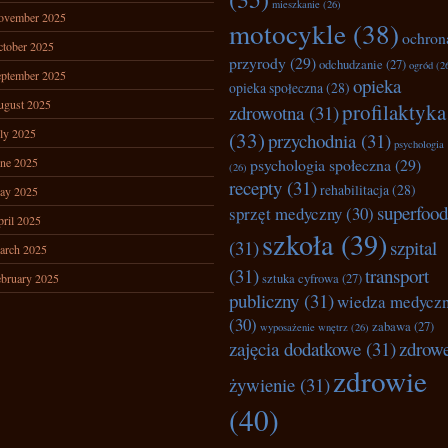
mieszkanie
(26)
ovember 2025
motocykle
(38)
ochron
tober 2025
przyrody
(29)
odchudzanie
(27)
ogród
(2
ptember 2025
opieka
opieka społeczna
(28)
ugust 2025
profilaktyka
zdrowotna
(31)
ly 2025
(33)
przychodnia
(31)
psychologia
ne 2025
psychologia społeczna
(29)
(26)
recepty
(31)
rehabilitacja
(28)
ay 2025
superfood
sprzęt medyczny
(30)
ril 2025
szkoła
(39)
(31)
szpital
arch 2025
(31)
transport
bruary 2025
sztuka cyfrowa
(27)
publiczny
(31)
wiedza medycz
(30)
zabawa
(27)
wyposażenie wnętrz
(26)
zajęcia dodatkowe
(31)
zdrow
zdrowie
żywienie
(31)
(40)