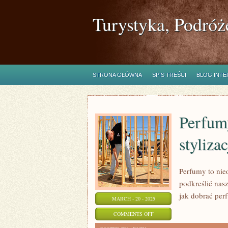
Turystyka, Podróż
STRONA GŁÓWNA
SPIS TREŚCI
BLOG INT
Perfum
stylizac
Perfumy to nie
podkreślić nas
jak dobrać per
MARCH - 20 - 2025
ON
COMMENTS OFF
PERFUMY