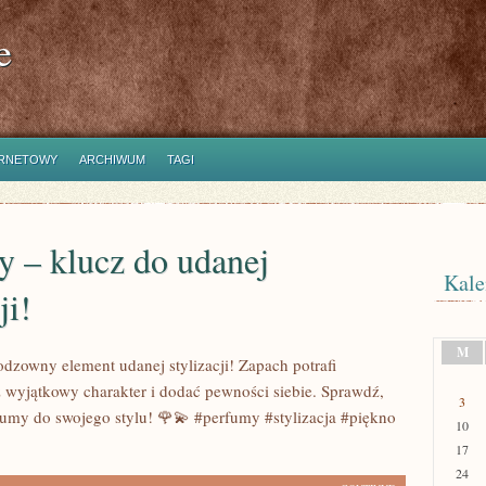
e
ERNETOWY
ARCHIWUM
TAGI
y – klucz do udanej
Kale
ji!
M
odzowny element udanej stylizacji! Zapach potrafi
z wyjątkowy charakter i dodać pewności siebie. Sprawdź,
3
fumy do swojego stylu! 🌹💫 #perfumy #stylizacja #piękno
10
17
24