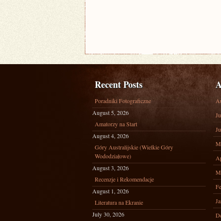
Recent Posts
A
Poradniki Fotograficzne
A
August 5, 2026
Ju
Amatorzy na Start
Ju
August 4, 2026
M
Góry Australijskie (Wielkie Góry
Wododziałowe)
Ap
August 3, 2026
M
Recenzje i Rekomendacje
Fe
August 1, 2026
Ja
Literatura na Ekranie
July 30, 2026
D