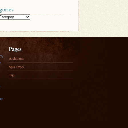
gories
Pages
7)
Archiwum
e
Spis Treści
Tagi
)
zny