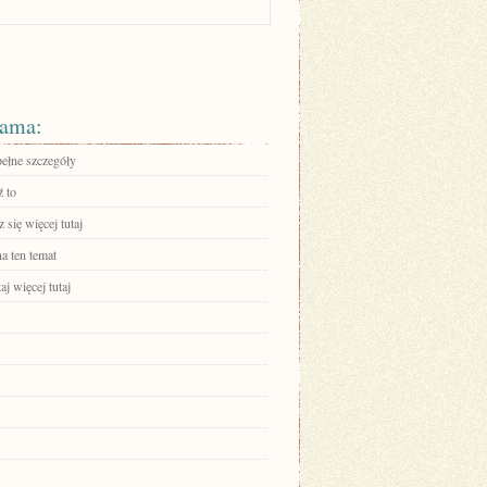
ama:
pełne szczegóły
 to
się więcej tutaj
a ten temat
aj więcej tutaj