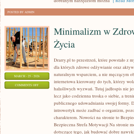
dobranym narzędziom można
[ Read Mor
POSTED BY ADMIN
Minimalizm w Zdro
Życia
Drarry.pl to przestrzeń, które powstało z 
dla których zdrowe odżywianie oraz aktyw
naturalnym wsparciem, a nie męczącym ob
MARCH - 25 - 2026
internetowa kierowany do tych, którzy wo
ON
COMMENTS OFF
hałaśliwych wyzwań. Tutaj jadłospis nie je
MINIMALIZM
lecz jako codzienna troska o siebie, a tre
W
publicznego udowadniania swojej formy. Dr
ZDROWYM
introwertyk może zadbać o organizm, poz
STYLU
charakterem. Nowości na stronie to Bezpie
ŻYCIA
Bezpieczna Strefa Motywacji Na stronie 
dotyczące tego, jak budować dobre nawyk