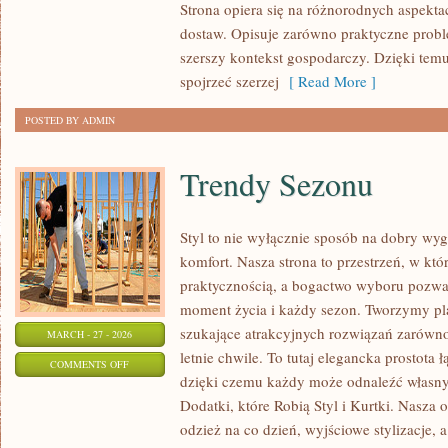
Strona opiera się na różnorodnych aspekt
MAGAZYNOWANIE
dostaw. Opisuje zarówno praktyczne proble
szerszy kontekst gospodarczy. Dzięki temu
spojrzeć szerzej
[ Read More ]
POSTED BY ADMIN
Trendy Sezonu
Styl to nie wyłącznie sposób na dobry wyg
komfort. Nasza strona to przestrzeń, w któ
praktycznością, a bogactwo wyboru pozwa
moment życia i każdy sezon. Tworzymy pla
szukające atrakcyjnych rozwiązań zarówno 
MARCH - 27 - 2026
letnie chwile. To tutaj elegancka prostota 
ON
COMMENTS OFF
dzięki czemu każdy może odnaleźć własny
TRENDY
Dodatki, które Robią Styl i Kurtki. Nasza 
SEZONU
odzież na co dzień, wyjściowe stylizacje,