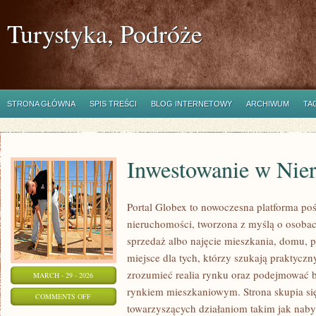
Turystyka, Podróże
STRONA GŁÓWNA
SPIS TREŚCI
BLOG INTERNETOWY
ARCHIWUM
TA
Inwestowanie w Nie
Portal Globex to nowoczesna platforma po
nieruchomości, tworzona z myślą o osobach
sprzedaż albo najęcie mieszkania, domu, p
miejsce dla tych, którzy szukają praktyczny
zrozumieć realia rynku oraz podejmować 
MARCH - 29 - 2026
rynkiem mieszkaniowym. Strona skupia si
ON
COMMENTS OFF
towarzyszących działaniom takim jak nab
INWESTOWANIE