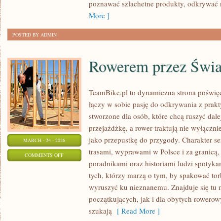
DALEKICH
poznawać szlachetne produkty, odkrywać 
ZAKĄTKÓW
More ]
POSTED BY ADMIN
Rowerem przez Świa
TeamBike.pl to dynamiczna strona poświę
łączy w sobie pasję do odkrywania z prak
stworzone dla osób, które chcą ruszyć dale
przejażdżkę, a rower traktują nie wyłączni
jako przepustkę do przygody. Charakter s
MARCH - 24 - 2026
trasami, wyprawami w Polsce i za granicą,
ON
COMMENTS OFF
poradnikami oraz historiami ludzi spotyka
ROWEREM
tych, którzy marzą o tym, by spakować tor
PRZEZ
wyruszyć ku nieznanemu. Znajduje się tu 
ŚWIAT
początkujących, jak i dla obytych rowero
szukają
[ Read More ]