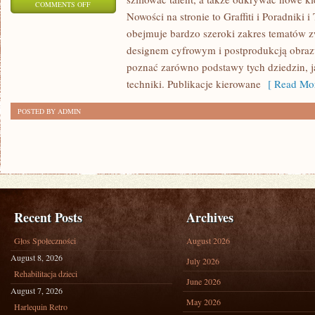
ON
COMMENTS OFF
Nowości na stronie to Graffiti i Poradniki i
INSPIRACJE
obejmuje bardzo szeroki zakres tematów z
I
designem cyfrowym i postprodukcją obraz
STYLE
poznać zarówno podstawy tych dziedzin, j
ARTYSTYCZNE
techniki. Publikacje kierowane
[ Read Mor
POSTED BY ADMIN
Recent Posts
Archives
Głos Społeczności
August 2026
August 8, 2026
July 2026
Rehabilitacja dzieci
June 2026
August 7, 2026
May 2026
Harlequin Retro