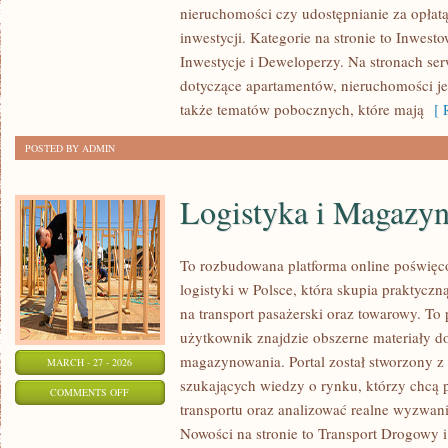
nieruchomości czy udostępnianie za opłatą 
W
inwestycji. Kategorie na stronie to Inwes
NIERUCHOMOŚCI
Inwestycje i Deweloperzy. Na stronach serw
dotyczące apartamentów, nieruchomości j
także tematów pobocznych, które mają
[ R
POSTED BY ADMIN
Logistyka i Magazy
To rozbudowana platforma online poświęco
logistyki w Polsce, która skupia praktycz
na transport pasażerski oraz towarowy. To
użytkownik znajdzie obszerne materiały dot
magazynowania. Portal został stworzony z
MARCH - 27 - 2026
szukających wiedzy o rynku, którzy chcą 
ON
COMMENTS OFF
transportu oraz analizować realne wyzwa
LOGISTYKA
Nowości na stronie to Transport Drogowy i
I