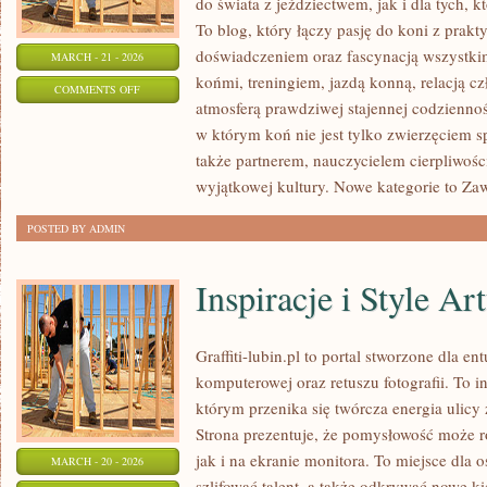
do świata z jeździectwem, jak i dla tych, kt
To blog, który łączy pasję do koni z prak
doświadczeniem oraz fascynacją wszystkim
MARCH - 21 - 2026
końmi, treningiem, jazdą konną, relacją c
ON
COMMENTS OFF
atmosferą prawdziwej stajennej codziennoś
TRENING
w którym koń nie jest tylko zwierzęciem 
I
także partnerem, nauczycielem cierpliwośc
JEŹDZIECTWO
wyjątkowej kultury. Nowe kategorie to Z
POSTED BY ADMIN
Inspiracje i Style Ar
Graffiti-lubin.pl to portal stworzone dla ent
komputerowej oraz retuszu fotografii. To 
którym przenika się twórcza energia ulicy
Strona prezentuje, że pomysłowość może r
jak i na ekranie monitora. To miejsce dla 
MARCH - 20 - 2026
szlifować talent, a także odkrywać nowe ki