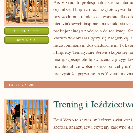
Ars Vivendi to profesjonalna strona intern
organizacji imprez oraz przygotowywani
przewodnim. To miejsce stworzone dla osób,
nietuzinkowych inspiracji na spotkania spe
profesjonalnego podejścia do realizacji. S
MARCH - 21 - 2026
którym wyobraźnia łączy się z logistyką, a
ON
COMMENTS OFF
niezapomnianym doświadczeniem. Poleca
CATERING
i Imprezy Tematyczne Serwis skupia się n
I
miarę. Opisuje ofertę związaną z przygoto
TORTY
równie dobrze wpisuje się w potrzeby os
uroczystości prywatne. Ars Vivendi możn
POSTED BY ADMIN
Trening i Jeździectw
Equi Verso to serwis, w którym świat kon
szeroki, angażujący i czytelny zarówno dl