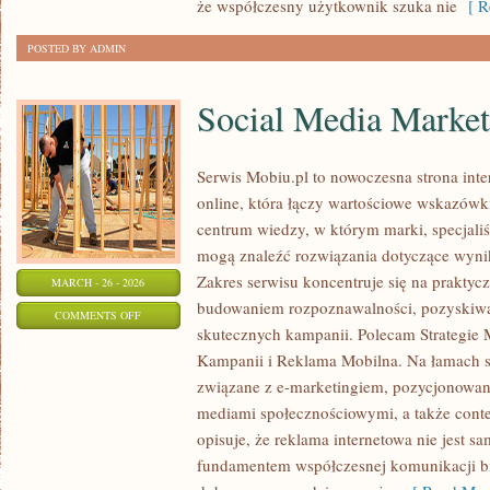
że współczesny użytkownik szuka nie
[ Re
POSTED BY ADMIN
Social Media Market
Serwis Mobiu.pl to nowoczesna strona int
online, która łączy wartościowe wskazówki
centrum wiedzy, w którym marki, specjaliśc
mogą znaleźć rozwiązania dotyczące wyni
Zakres serwisu koncentruje się na prakty
MARCH - 26 - 2026
budowaniem rozpoznawalności, pozyskiwa
ON
COMMENTS OFF
skutecznych kampanii. Polecam Strategie 
SOCIAL
Kampanii i Reklama Mobilna. Na łamach s
MEDIA
związane z e-marketingiem, pozycjonowa
MARKETING
mediami społecznościowymi, a także conte
opisuje, że reklama internetowa nie jest sa
fundamentem współczesnej komunikacji bi