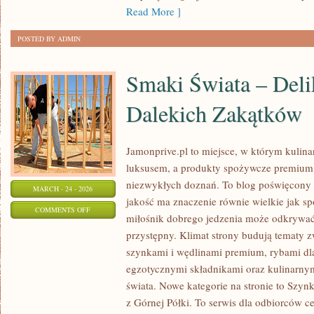
Read More ]
POSTED BY ADMIN
Smaki Świata – Deli
Dalekich Zakątków
Jamonprive.pl to miejsce, w którym kulina
luksusem, a produkty spożywcze premium 
niezwykłych doznań. To blog poświęcony 
MARCH - 24 - 2026
jakość ma znaczenie równie wielkie jak s
ON
COMMENTS OFF
miłośnik dobrego jedzenia może odkrywa
SMAKI
przystępny. Klimat strony budują tematy z
ŚWIATA
szynkami i wędlinami premium, rybami dl
–
egzotycznymi składnikami oraz kulinarnym
DELIKATESY
świata. Nowe kategorie na stronie to Szyn
Z
z Górnej Półki. To serwis dla odbiorców c