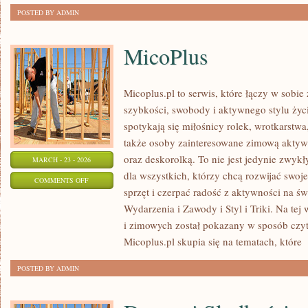
POSTED BY ADMIN
MicoPlus
Micoplus.pl to serwis, które łączy w sobie
szybkości, swobody i aktywnego stylu życi
spotykają się miłośnicy rolek, wrotkarstwa
także osoby zainteresowane zimową aktywn
oraz deskorolką. To nie jest jedynie zwykły
MARCH - 23 - 2026
dla wszystkich, którzy chcą rozwijać swo
ON
COMMENTS OFF
sprzęt i czerpać radość z aktywności na ś
MICOPLUS
Wydarzenia i Zawody i Styl i Triki. Na tej
i zimowych został pokazany w sposób czyte
Micoplus.pl skupia się na tematach, które
[
POSTED BY ADMIN