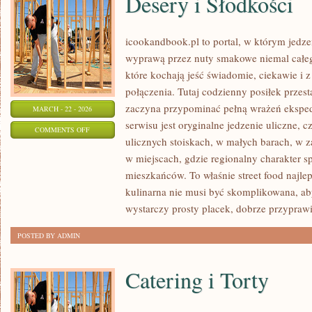
Desery i Słodkości
icookandbook.pl to portal, w którym jedzeni
wyprawą przez nuty smakowe niemal całego
które kochają jeść świadomie, ciekawie i z
połączenia. Tutaj codzienny posiłek przes
zaczyna przypominać pełną wrażeń eksp
MARCH - 22 - 2026
serwisu jest oryginalne jedzenie uliczne, cz
ON
COMMENTS OFF
ulicznych stoiskach, w małych barach, w z
DESERY
w miejscach, gdzie regionalny charakter 
I
mieszkańców. To właśnie street food najlep
SŁODKOŚCI
kulinarna nie musi być skomplikowana, a
wystarczy prosty placek, dobrze przypraw
POSTED BY ADMIN
Catering i Torty