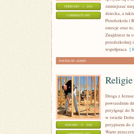
zmniejszać nie
FEBRUARY - 1 - 2026
dziecka, a takż
ON
COMMENTS OFF
Przedszkola i 
ROZWÓJ
emocje oraz to
PRZEDSZKOLAKÓW
Znajdziesz tu 
przedszkolnej 
współpraca
[ R
POSTED BY ADMIN
Religi
Droga z Jezuse
powszednim dni
przylgnąć do S
w świetle Dobre
przypisem do ż
JANUARY - 31 - 2026
Warto przeczyt
ON
COMMENTS OFF