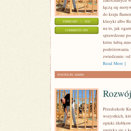
zakochanych w 
łączą się moty
do kraju flamen
klasyki albo Re
FEBRUARY - 1 - 2026
na to, jak oga
ON
COMMENTS OFF
sprawdzone pod
FINLANDIA
które lubią mie
podróżowania. 
zwiedzanie: od
Read More ]
POSTED BY ADMIN
Rozwój
Przedszkole Ku
wszystkich, któ
opieki żłobkow
spotyka się z k