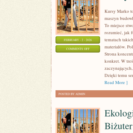
Kursy Marko to
maszyn budowla
To miejsce stw
rozumieć, jak 
tematach takic
FEBRUARY - 2 - 2026
materiałów. Po
ON
COMMENTS OFF
Strona koncentr
DACHY
konkret. W tre
I
zaczynających, 
POKRYCIA
Dzięki temu se
DACHOWE
Read More ]
POSTED BY ADMIN
Ekolog
Biżuter