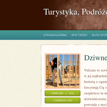
Turystyka, Podróż
STRONA GŁÓWNA
SPIS TREŚCI
BLOG INT
Dziwne
Vulcans to ser
w jej najbardzi
historią o ogni
fascynują Cię s
znajdziesz tu i
FEBRUARY - 4 - 2026
doświadczenia,
ON
COMMENTS OFF
powstała z myś
DZIWNE