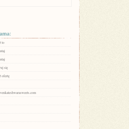
ama:
 to
utaj
utaj
ruj się
 ofertę
srivenkateshwarasweets.com