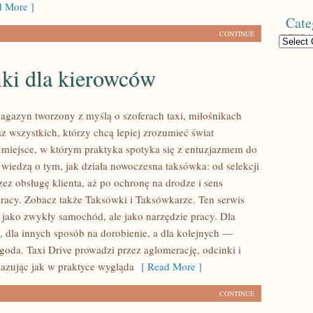
 More ]
Cate
CONTINUE
Categories
iki dla kierowców
magazyn tworzony z myślą o szoferach taxi, miłośnikach
z wszystkich, którzy chcą lepiej zrozumieć świat
miejsce, w którym praktyka spotyka się z entuzjazmem do
 wiedzą o tym, jak działa nowoczesna taksówka: od selekcji
ez obsługę klienta, aż po ochronę na drodze i sens
acy. Zobacz także Taksówki i Taksówkarze. Ten serwis
e jako zwykły samochód, ale jako narzędzie pracy. Dla
h, dla innych sposób na dorobienie, a dla kolejnych —
goda. Taxi Drive prowadzi przez aglomerację, odcinki i
kazując jak w praktyce wygląda
[ Read More ]
CONTINUE