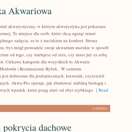
ka Akwariowa
rtal akwarystyczny, w którym akwarystyka jest pokazana
ennej. To miejsce dla osób, które chcą ogarąć temat
ędnego zadęcia, za to z naciskiem na konkret. Strona
tym, byś mógł prowadzić swoje akwarium morskie w sposób
leżnie od tego, czy startujesz od zera, czy masz już za sobą
eń. Ciekawe kategorie dla wszystkich to Akwaria
 Hodowla i Rozmnażanie Rybek . W centrum
 jest dobrostan dla podopiecznych, krewetek, czyścicieli
dnych. Akwa-Pro opisuje, jak zbudować stabilną biologię i
owych wpadek, które psują start: od zbyt szybkiego
[ Read
CONTINUE
i pokrycia dachowe