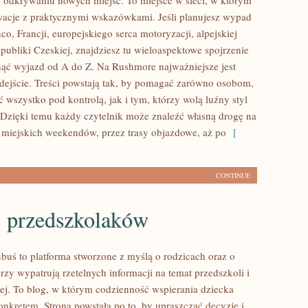
odkrywaniu nowych miejsc. To miejsce w sieci, w którym
wacje z praktycznymi wskazówkami. Jeśli planujesz wypad
co, Francji, europejskiego serca motoryzacji, alpejskiej
publiki Czeskiej, znajdziesz tu wieloaspektowe spojrzenie
rnąć wyjazd od A do Z. Na Rushmore najważniejsze jest
ejście. Treści powstają tak, by pomagać zarówno osobom,
ć wszystko pod kontrolą, jak i tym, którzy wolą luźny styl
Dzięki temu każdy czytelnik może znaleźć własną drogę na
 miejskich weekendów, przez trasy objazdowe, aż po
[
CONTINUE
 przedszkolaków
buś to platforma stworzone z myślą o rodzicach oraz o
rzy wypatrują rzetelnych informacji na temat przedszkoli i
ej. To blog, w którym codzienność wspierania dziecka
onkretem. Strona powstała po to, by upraszczać decyzje i