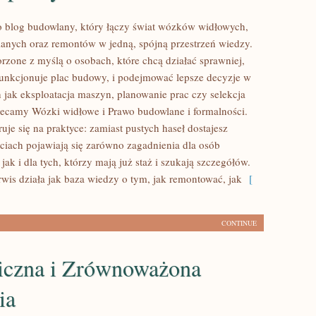
 blog budowlany, który łączy świat wózków widłowych,
nych oraz remontów w jedną, spójną przestrzeń wiedzy.
orzone z myślą o osobach, które chcą działać sprawniej,
funkcjonuje plac budowy, i podejmować lepsze decyzje w
h jak eksploatacja maszyn, planowanie prac czy selekcja
lecamy Wózki widłowe i Prawo budowlane i formalności.
uje się na praktyce: zamiast pustych haseł dostajesz
ściach pojawiają się zarówno zagadnienia dla osób
jak i dla tych, którzy mają już staż i szukają szczegółów.
rwis działa jak baza wiedzy o tym, jak remontować, jak
[
CONTINUE
iczna i Zrównoważona
ia