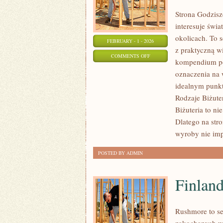
Strona Godzisz
interesuje świ
okolicach. To s
FEBRUARY - 1 - 2026
z praktyczną w
ON
COMMENTS OFF
kompendium po 
EKOLOGICZNA
oznaczenia na 
I
idealnym punkte
ZRÓWNOWAŻONA
Rodzaje Biżute
BIŻUTERIA
Biżuteria to ni
Dlatego na str
wyroby nie im
POSTED BY ADMIN
Finland
Rushmore to se