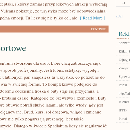
31
deptaki, i którzy zamiast przypadkowych atrakcji wybierają
 Vulcans pokazuje, że turystyka może być odpowiedzialna,
« Jul
pełna emocji. Tu liczy się nie tylko cel, ale
[ Read More ]
CONTINUE
Rekl
Sprawdź
portowe
Kliknij t
Zajrzyj t
entrum stworzone dla osób, które chcą zatroszczyć się o
Zarejest
w sposób profesjonalny. Jeśli lubisz estetykę, wygodę i
 ulubionych par, znajdziesz tu wszystko, co potrzebne do
Sprawdź
wia w świetnej formie. To kompleksowe podejście do
Portal
któremu codzienna troska o buty staje się przyjemna, a
http://
 krótkim czasie. Kategorie to: Szewstwo i rzemiosło i Buty
Internet
e obuwie potrafi służyć latami, ale tylko wtedy, gdy jest
HTTP
elęgnowane. Brud, kurz, sól drogowa, wilgoć i zmienne
we nie tylko pogarszają prezencję, lecz także
Portal
użycie. Dlatego w świecie Spadlabuta liczy się regularność: