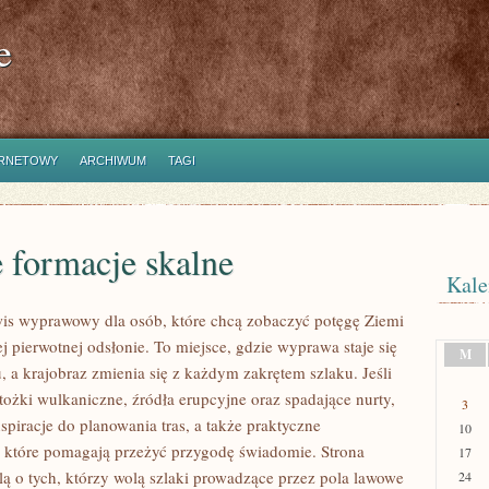
e
ERNETOWY
ARCHIWUM
TAGI
 formacje skalne
Kale
wis wyprawowy dla osób, które chcą zobaczyć potęgę Ziemi
ej pierwotnej odsłonie. To miejsce, gdzie wyprawa staje się
M
u, a krajobraz zmienia się z każdym zakrętem szlaku. Jeśli
tożki wulkaniczne, źródła erupcyjne oraz spadające nurty,
3
nspiracje do planowania tras, a także praktyczne
10
 które pomagają przeżyć przygodę świadomie. Strona
17
lą o tych, którzy wolą szlaki prowadzące przez pola lawowe
24