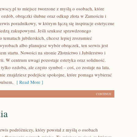
ewscy.pl to miejsce tworzone z myślą o osobach, które
at ozdób, obrączki ślubne oraz odkup złota w Zamościu i
erwis poradnikowy, w którym łączą się inspiracje estetyczne
iedzą zakupowymi. Jeśli szukasz sprawdzonego
tematach jubilerskich, chcesz lepiej zrozumieć
wyrobach albo planujesz wybór obrączek, ten serwis jest
m startu. Nowości na stronie Złotnictwo i Jubilerstwo i
rii. W centrum uwagi pozostaje estetyka oraz solidność.
e tylko ozdoba, ale często symbol – coś, co zostaje na lata.
onie znajdziesz podejście spokojne, które pomaga wybierać
pulsem,
[ Read More ]
CONTINUE
ia
rwis podróżniczy, który powstał z myślą o osobach