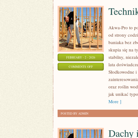
Techni
Akwa-Pro to po
od strony codzi
baniaka bez zb
skupia się na 
stabilny, nieza
FEBRUARY - 2 - 2026
lata doświadcz
ON
COMMENTS OFF
Słodkowodne i
TECHNIKA
zainteresowania
AKWARIOWA
oraz roślin wo
jak unikać typ
More ]
POSTED BY ADMIN
Dachy 