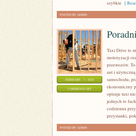
szybkie
[ Read
POSTED BY ADMIN
Poradn
Taxi Drive to 
motoryzacji ora
przewozów. To 
aut i użyteczną
samochodu, prz
FEBRUARY - 3 - 2026
ekonomiczny pr
ON
COMMENTS OFF
opisuje taxi ni
PORADNIKI
jednych to fac
DLA
codzienna przy
KIEROWCÓW
przystanki, po
POSTED BY ADMIN