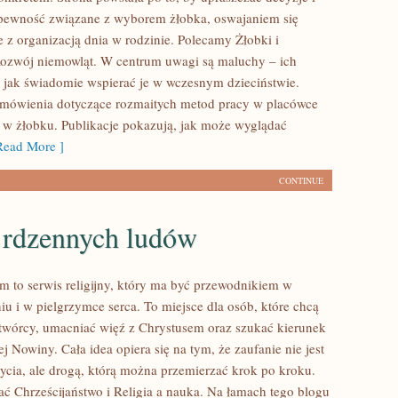
pewność związane z wyborem żłobka, oswajaniem się
e z organizacją dnia w rodzinie. Polecamy Żłobki i
Rozwój niemowląt. W centrum uwagi są maluchy – ich
, jak świadomie wspierać je w wczesnym dzieciństwie.
omówienia dotyczące rozmaitych metod pracy w placówce
i w żłobku. Publikacje pokazują, jak może wyglądać
ead More ]
CONTINUE
e rdzennych ludów
m to serwis religijny, który ma być przewodnikiem w
u i w pielgrzymce serca. To miejsce dla osób, które chcą
twórcy, umacniać więź z Chrystusem oraz szukać kierunek
j Nowiny. Cała idea opiera się na tym, że zaufanie nie jest
ycia, ale drogą, którą można przemierzać krok po kroku.
ać Chrześcijaństwo i Religia a nauka. Na łamach tego blogu