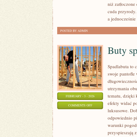
niż zatłoczone 
FORMACJE
cuda przyrody.
SKALNE
a jednocześnie 
POSTED BY ADMIN
Buty s
Spadlabuta to c
swoje pantofle 
długowieczność
utrzymania obu
tematu, dzięki 
FEBRUARY - 3 - 2026
efekty widać po
ON
COMMENTS OFF
luksusowe. Dobr
BUTY
odpowiednio pi
SPORTOWE
warunki pogodo
przyspieszają z