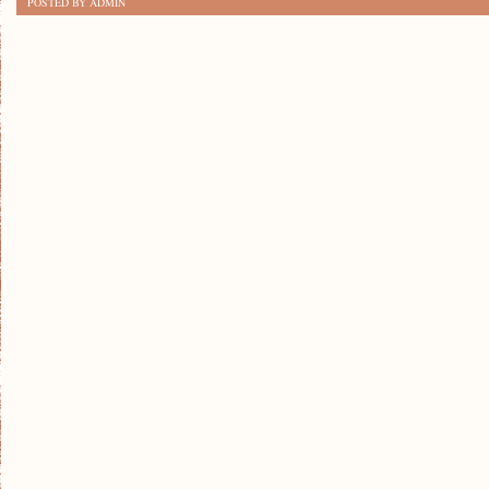
POSTED BY ADMIN
POMYSŁOWYCH
DEKORACJI
DO
DOMU,
KTÓRE
ODMIENIĄ
TWÓJ
WNĘTRZE!