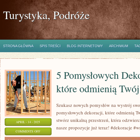
Turystyka, Podróże
STRONA GŁÓWNA
SPIS TREŚCI
BLOG INTERNETOWY
ARCHIWUM
TA
5 Pomysłowych Deko
które odmienią Twój
Szukasz nowych pomysłów na wystrój sw
pomysłowych dekoracji, które odmienią Two
stwórz unikalną przestrzeń, która odzwier
APRIL - 14 - 2025
nasze propozycje już teraz! #dekoracje #
ON
COMMENTS OFF
5